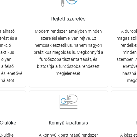
Rejtett szerelés
alálható,
Modern rendszer, amelyben minden
A duropl
rést és a
szerelési elem el van rejtve. Ez
magas szil
unkció
nemcsak esztétikus, hanem nagyon
rendelke
raktikus
praktikus megoldás is. Megkönnyíti a
minden
 olyan
fürdőszoba tisztántartását, és
szemben. 
 a felső
biztosítja a fürdőszoba rendezett
lehetőv
 és lehetővé
megjelenését.
használ
nálatot.
megőr
C-ülőke
Könnyű kipattintás
C-ülőke
A könnyű kipattintású rendszer
A készle