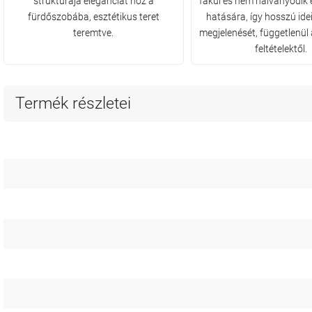
struktúrája eleganciát hoz a
fakul és nem halványodik 
fürdőszobába, esztétikus teret
hatására, így hosszú ide
teremtve.
megjelenését, függetlenül 
feltételektől.
Termék részletei