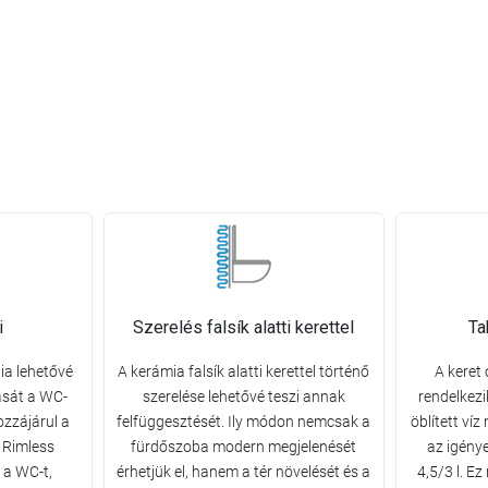
i
Szerelés falsík alatti kerettel
Ta
ia lehetővé
A kerámia falsík alatti kerettel történő
A keret
tását a WC-
szerelése lehetővé teszi annak
rendelkezi
ozzájárul a
felfüggesztését. Ily módon nemcsak a
öblített ví
 Rimless
fürdőszoba modern megjelenését
az igénye
 a WC-t,
érhetjük el, hanem a tér növelését és a
4,5/3 l. E