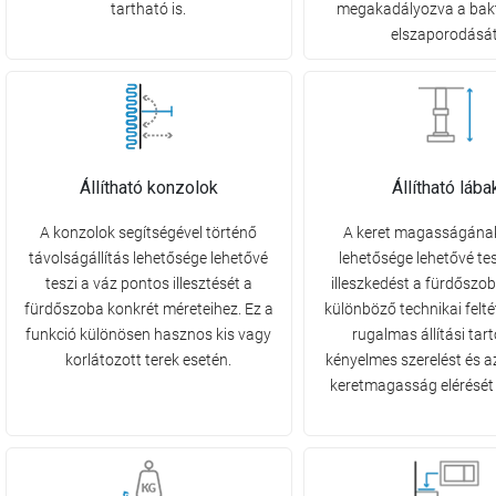
tartható is.
megakadályozva a bak
elszaporodását
Állítható konzolok
Állítható lába
A konzolok segítségével történő
A keret magasságának 
távolságállítás lehetősége lehetővé
lehetősége lehetővé tes
teszi a váz pontos illesztését a
illeszkedést a fürdőszo
fürdőszoba konkrét méreteihez. Ez a
különböző technikai felté
funkció különösen hasznos kis vagy
rugalmas állítási ta
korlátozott terek esetén.
kényelmes szerelést és a
keretmagasság elérését b