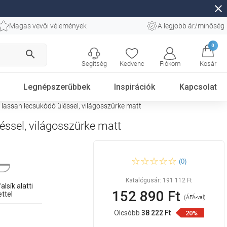
close
Magas vevői vélemények
A legjobb ár/minőség
0
search
Segítség
Kedvenc
Fiókom
Kosár
Legnépszerűbbek
Inspirációk
Kapcsolat
s lassan lecsukódó üléssel, világosszürke matt
éssel, világosszürke matt
Mexen Rico WC falba alatti
(0)
készlet Fenix XS-U kerettel,
WC csészével és lassan
lecsukódó üléssel,
Katalógusár:
191 112 Ft
világosszürke matt
alsík alatti
152 890 Ft
ettel
(ÁFÁ-val)
Olcsóbb
38 222 Ft
20%