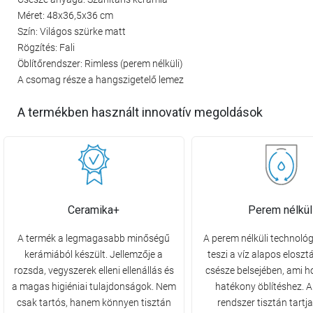
Méret: 48x36,5x36 cm
Szín: Világos szürke matt
Rögzítés: Fali
Öblítőrendszer: Rimless (perem nélküli)
A csomag része a hangszigetelő lemez
A termékben használt innovatív megoldások
Ceramika+
Perem nélkül
A termék a legmagasabb minőségű
A perem nélküli technológ
kerámiából készült. Jellemzője a
teszi a víz alapos elosz
rozsda, vegyszerek elleni ellenállás és
csésze belsejében, ami h
a magas higiéniai tulajdonságok. Nem
hatékony öblítéshez. A
csak tartós, hanem könnyen tisztán
rendszer tisztán tartja