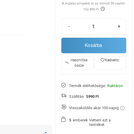
A legalacsonyabb ár az elmúlt 30 naptól:
152 890 Ft
-
+
Kosárba
favorite_border
Hasonlítsa
Kedvenc
össze
Termék elérhetősége:
Raktáron
Szállítás:
5990 Ft
Visszaküldés akár 100 napig
emberek
Vettem ezt a
5
terméket.