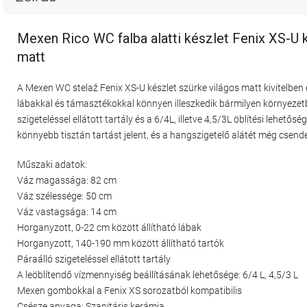
Mexen Rico WC falba alatti készlet Fenix XS-U 
matt
A Mexen WC stelaž Fenix XS-U készlet szürke világos matt kivitelbe
lábakkal és támasztékokkal könnyen illeszkedik bármilyen környeze
szigeteléssel ellátott tartály és a 6/4L, illetve 4,5/3L öblítési lehe
könnyebb tisztán tartást jelent, és a hangszigetelő alátét még csend
Műszaki adatok:
Váz magassága: 82 cm
Váz szélessége: 50 cm
Váz vastagsága: 14 cm
Horganyzott, 0-22 cm között állítható lábak
Horganyzott, 140-190 mm között állítható tartók
Páraálló szigeteléssel ellátott tartály
A leöblítendő vízmennyiség beállításának lehetősége: 6/4 L, 4,5/3 L
Mexen gombokkal a Fenix XS sorozatból kompatibilis
Csésze anyaga: Szanitáris kerámia