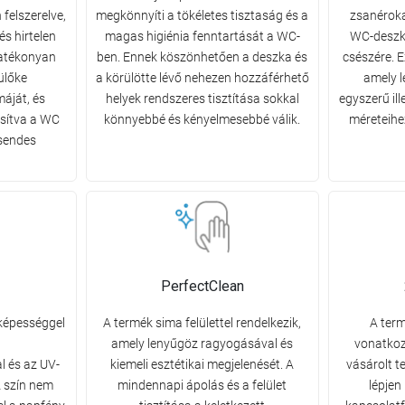
 felszerelve,
megkönnyíti a tökéletes tisztaság és a
zsanéroka
és hirtelen
magas higiénia fenntartását a WC-
WC-deszka
hatékonyan
ben. Ennek köszönhetően a deszka és
csészére. 
ülőke
a körülötte lévő nehezen hozzáférhető
amely l
áját, és
helyek rendszeres tisztítása sokkal
egyszerű il
osítva a WC
könnyebbé és kényelmesebbé válik.
méreteihe
sendes
PerfectClean
 képességgel
A termék sima felülettel rendelkezik,
A term
amely lenyűgöz ragyogásával és
vonatkoz
l és az UV-
kiemeli esztétikai megjelenését. A
vásárolt t
 szín nem
mindennapi ápolás és a felület
lépjen