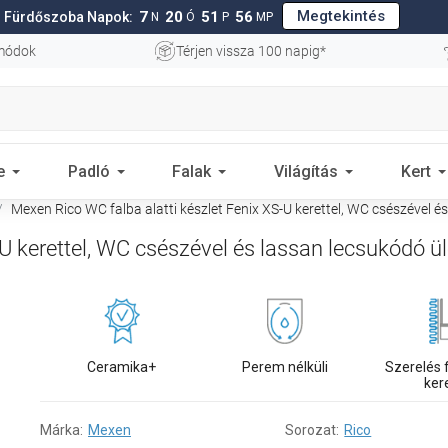
Megtekintés
7
20
51
55
Fürdőszoba Napok:
N
Ó
P
MP
 módok
Térjen vissza 100 napig*
e
Padló
Falak
Világítás
Kert
Mexen Rico WC falba alatti készlet Fenix XS-U kerettel, WC csészével é
U kerettel, WC csészével és lassan lecsukódó ül
Ceramika+
Perem nélküli
Szerelés f
ker
Márka:
Mexen
Sorozat:
Rico