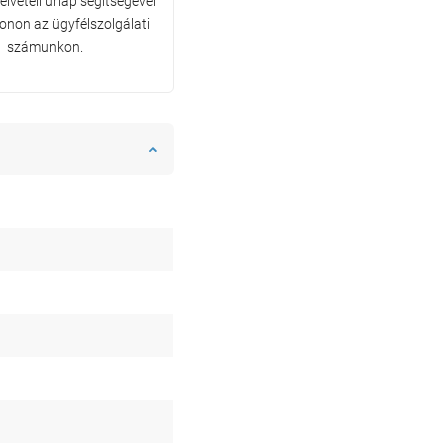
lvételi űrlap segítségével
fonon az ügyfélszolgálati
számunkon.