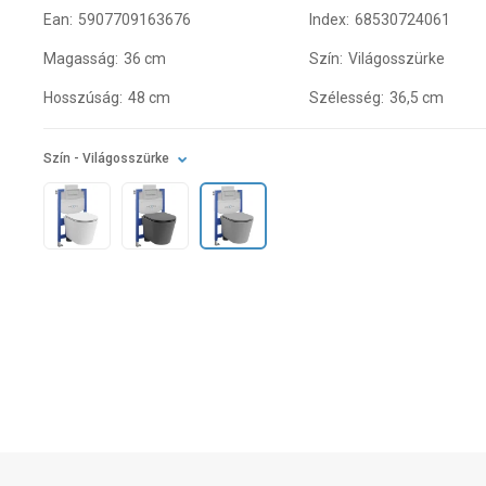
Ean:
5907709163676
Index:
68530724061
Magasság:
36 cm
Szín:
Világosszürke
Hosszúság:
48 cm
Szélesség:
36,5 cm
Szín
- Világosszürke