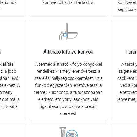
tériumok
könnyebb tisztán tartást is.
környezet
.
segít csök
k
Állítható kifolyó könyök
Pára
állítási
A termék állítható kifolyó könyökkel
A tartál
zi a jobb
rendelkezik, amely lehetővé teszi a
szigetelés
bában lévő
szerelési mélység csökkentését. Ez a
csökkenti 
telekhez. A
funkció egyszerűen lehetővé teszi a
véd a kor
rtomány
termék különböző, a fürdőszobában
lehetővé 
z optimális
elérhető lefolyónyílásokhoz való
kényelmet,
iztosítja.
igazítását, biztosítva a precíz
szerelést.