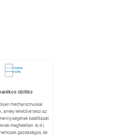
karékos öblítés
 olyan mechanizmussal
k, amely lehetővé teszi az
z mennyiségének beállítását
knek megfelelően: 6/4 l,
z nemcsak gazdaságos, de