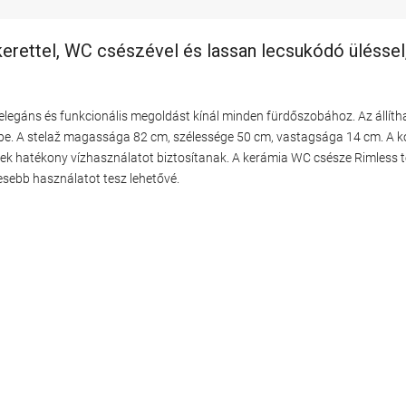
kerettel, WC csészével és lassan lecsukódó üléssel
n elegáns és funkcionális megoldást kínál minden fürdőszobához. Az állí
tbe. A stelaž magassága 82 cm, szélessége 50 cm, vastagsága 14 cm. A 
tőségek hatékony vízhasználatot biztosítanak. A kerámia WC csésze Rimless 
esebb használatot tesz lehetővé.