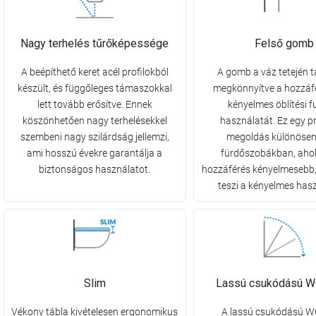
Nagy terhelés tűrőképessége
Felső gomb
A beépíthető keret acél profilokból
A gomb a váz tetején t
készült, és függőleges támaszokkal
megkönnyítve a hozzáfé
lett tovább erősítve. Ennek
kényelmes öblítési f
köszönhetően nagy terhelésekkel
használatát. Ez egy p
szembeni nagy szilárdság jellemzi,
megoldás különösen
ami hosszú évekre garantálja a
fürdőszobákban, ahol
biztonságos használatot.
hozzáférés kényelmesebb,
teszi a kényelmes hasz
Slim
Lassú csukódású W
Vékony tábla kivételesen ergonomikus
A lassú csukódású W