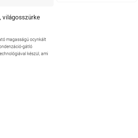
, világosszürke
tható magasságú ocynkált
kondenzáció-gátló
technológiával készül, ami