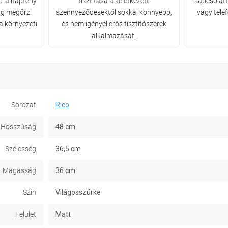
el a napfény
tisztítása a keletkezett
kapcsolatfe
ig megőrzi
szennyeződésektől sokkal könnyebb,
vagy tele
a környezeti
és nem igényel erős tisztítószerek
alkalmazását.
Sorozat
Rico
Hosszúság
48 cm
Szélesség
36,5 cm
Magasság
36 cm
Szín
Világosszürke
Felület
Matt