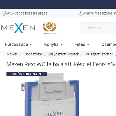
Áruk rendelkezésre állása
Kényelmes fizetési
Fürdőszoba
Konyha
Fűtés
Csemp
Mexen
Fürdőszoba
Süllyesztett keretek
WC rejtett szettek
Mexen Rico WC falba alatti készlet Fenix XS-
FÜRDŐSZOBA NAPOK