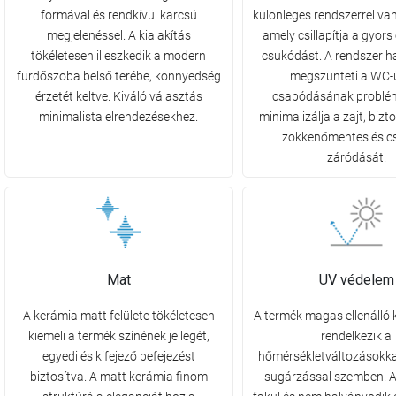
formával és rendkívül karcsú
különleges rendszerrel van
megjelenéssel. A kialakítás
amely csillapítja a gyors 
tökéletesen illeszkedik a modern
csukódást. A rendszer 
fürdőszoba belső terébe, könnyedség
megszünteti a WC-
érzetét keltve. Kiváló választás
csapódásának problém
minimalista elrendezésekhez.
minimalizálja a zajt, bizt
zökkenőmentes és c
záródását.
Mat
UV védelem
A kerámia matt felülete tökéletesen
A termék magas ellenálló
kiemeli a termék színének jellegét,
rendelkezik a
egyedi és kifejező befejezést
hőmérsékletváltozásokka
biztosítva. A matt kerámia finom
sugárzással szemben. A