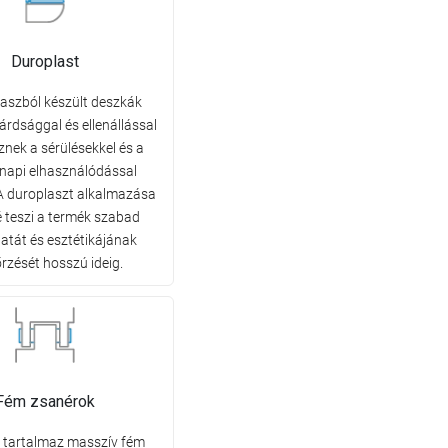
Duroplast
aszból készült deszkák
árdsággal és ellenállással
znek a sérülésekkel és a
napi elhasználódással
A duroplaszt alkalmazása
é teszi a termék szabad
atát és esztétikájának
zését hosszú ideig.
Fém zsanérok
t tartalmaz masszív fém