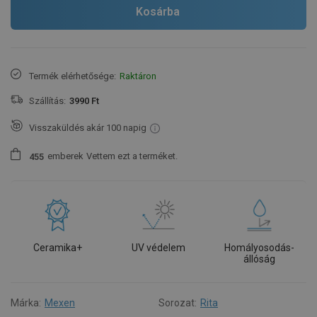
Kosárba
Termék elérhetősége:
Raktáron
Szállítás:
3990 Ft
Visszaküldés akár 100 napig
emberek
Vettem ezt a terméket.
4
5
5
Ceramika+
UV védelem
Homályosodás-
állóság
Márka:
Mexen
Sorozat:
Rita