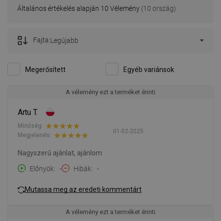
Általános értékelés alapján 10 Vélemény
(10 ország)
Fajta:
Legújabb
Megerősített
Egyéb variánsok
A vélemény ezt a terméket érinti
Artu T.
Minőség:
01-02-2025
Megjelenés:
Nagyszerű ajánlat, ajánlom
Előnyök
-
Hibák
-
Mutassa meg az eredeti kommentárt
A vélemény ezt a terméket érinti