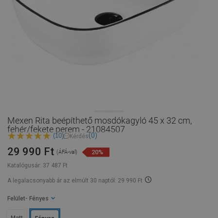
Mexen Rita beépíthető mosdókagyló 45 x 32 cm,
fehér/fekete perem - 21084507
(0)
(10)
Kérdés
29 990 Ft
20%
(ÁFÁ-val)
Katalógusár:
37 487 Ft
A legalacsonyabb ár az elmúlt 30 naptól: 29 990 Ft
Felület
- Fényes