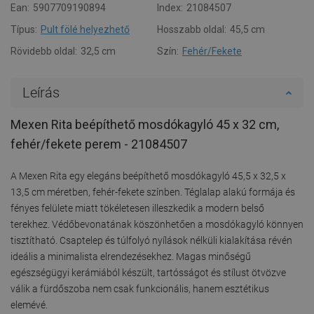
Ean:
5907709190894
Index:
21084507
Típus:
Pult fölé helyezhető
Hosszabb oldal:
45,5 cm
Rövidebb oldal:
32,5 cm
Szín:
Fehér/Fekete
Leírás
Mexen Rita beépíthető mosdókagyló 45 x 32 cm,
fehér/fekete perem - 21084507
A Mexen Rita egy elegáns beépíthető mosdókagyló 45,5 x 32,5 x
13,5 cm méretben, fehér-fekete színben. Téglalap alakú formája és
fényes felülete miatt tökéletesen illeszkedik a modern belső
terekhez. Védőbevonatának köszönhetően a mosdókagyló könnyen
tisztítható. Csaptelep és túlfolyó nyílások nélküli kialakítása révén
ideális a minimalista elrendezésekhez. Magas minőségű
egészségügyi kerámiából készült, tartósságot és stílust ötvözve
válik a fürdőszoba nem csak funkcionális, hanem esztétikus
elemévé.