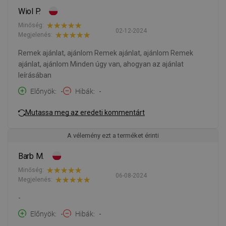
Wiol P.
Minőség:
02-12-2024
Megjelenés:
Remek ajánlat, ajánlom Remek ajánlat, ajánlom Remek
ajánlat, ajánlom Minden úgy van, ahogyan az ajánlat
leírásában
Előnyök
-
Hibák
-
Mutassa meg az eredeti kommentárt
A vélemény ezt a terméket érinti
Barb M.
Minőség:
06-08-2024
Megjelenés:
-
Előnyök
-
Hibák
-