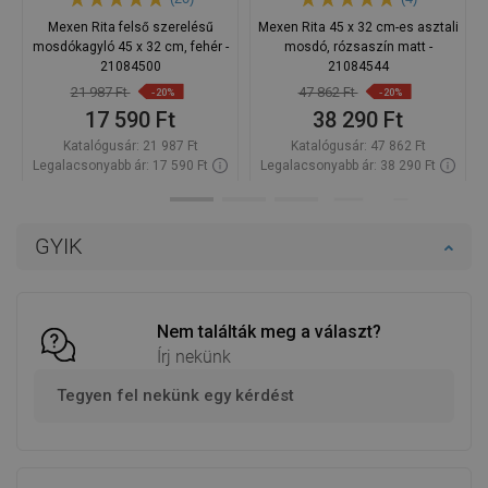
Mexen Rita felső szerelésű
Mexen Rita 45 x 32 cm-es asztali
mosdókagyló 45 x 32 cm, fehér -
mosdó, rózsaszín matt -
21084500
21084544
21 987 Ft
47 862 Ft
-20%
-20%
17 590 Ft
38 290 Ft
Katalógusár:
21 987 Ft
Katalógusár:
47 862 Ft
Legalacsonyabb ár: 17 590 Ft
Legalacsonyabb ár: 38 290 Ft
Termék elérhetősége:
Raktáron
Termék elérhetősége:
Raktáron
Kosárba
Kosárba
GYIK
Hasonlítsa
Hasonlítsa
favorite_border
Kedvenc
favorite_border
Kedvenc
össze
össze
Nem találták meg a választ?
Írj nekünk
Tegyen fel nekünk egy kérdést