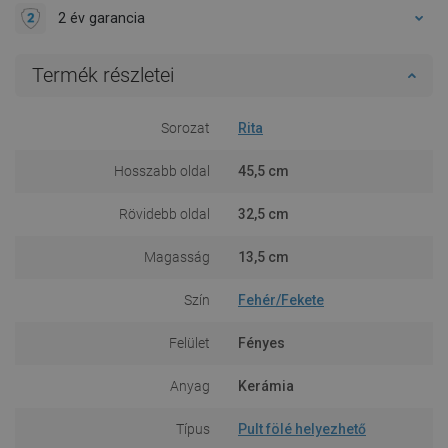
2 év garancia
Termék részletei
Sorozat
Rita
Hosszabb oldal
45,5 cm
Rövidebb oldal
32,5 cm
Magasság
13,5 cm
Szín
Fehér/Fekete
Felület
Fényes
Anyag
Kerámia
Típus
Pult fölé helyezhető