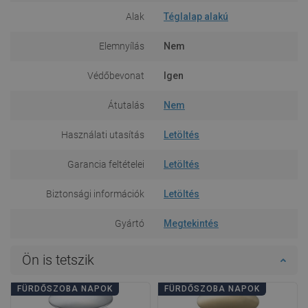
Alak
Téglalap alakú
Elemnyílás
Nem
Védőbevonat
Igen
Átutalás
Nem
Használati utasítás
Letöltés
Garancia feltételei
Letöltés
Biztonsági információk
Letöltés
Gyártó
Megtekintés
Ön is tetszik
FÜRDŐSZOBA NAPOK
FÜRDŐSZOBA NAPOK