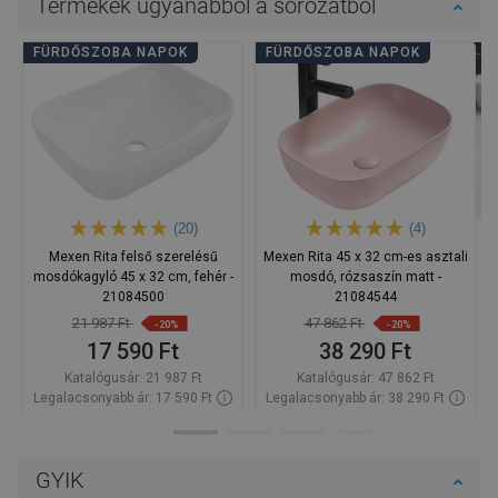
Termékek ugyanabból a sorozatból
FÜRDŐSZOBA NAPOK
FÜRDŐSZOBA NAPOK
(20)
(4)
Mexen Rita felső szerelésű
Mexen Rita 45 x 32 cm-es asztali
mosdókagyló 45 x 32 cm, fehér -
mosdó, rózsaszín matt -
21084500
21084544
21 987 Ft
47 862 Ft
-20%
-20%
17 590 Ft
38 290 Ft
Katalógusár:
21 987 Ft
Katalógusár:
47 862 Ft
Legalacsonyabb ár: 17 590 Ft
Legalacsonyabb ár: 38 290 Ft
Termék elérhetősége:
Raktáron
Termék elérhetősége:
Raktáron
Kosárba
Kosárba
GYIK
Hasonlítsa
Hasonlítsa