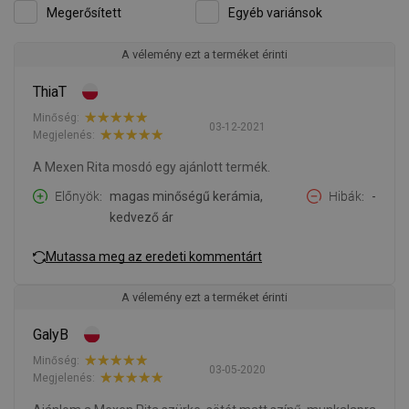
Megerősített
Egyéb variánsok
A vélemény ezt a terméket érinti
ThiaT
Minőség:
03-12-2021
Megjelenés:
A Mexen Rita mosdó egy ajánlott termék.
Előnyök
magas minőségű kerámia,
Hibák
-
kedvező ár
Mutassa meg az eredeti kommentárt
A vélemény ezt a terméket érinti
GalyB
Minőség:
03-05-2020
Megjelenés: