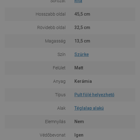
Sorozat
Rita
Hosszabb oldal
45,5 cm
Rövidebb oldal
32,5 cm
Magasság
13,5 cm
Szín
Szürke
Felület
Matt
Anyag
Kerámia
Típus
Pult fölé helyezhető
Alak
Téglalap alakú
Elemnyílás
Nem
Védőbevonat
Igen