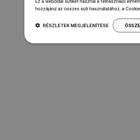
Ez a weboldal sütiket használ a felhasználói élmén
hozzájárul az összes süti használatához, a Cooki
RÉSZLETEK MEGJELENÍTÉSE
ÖSSZE