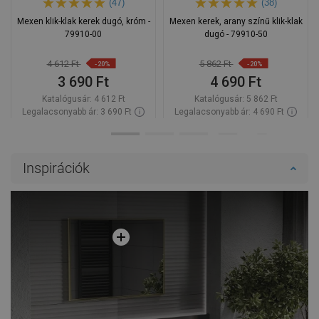
(47)
(38)
Mexen klik-klak kerek dugó, króm -
Mexen kerek, arany színű klik-klak
79910-00
dugó - 79910-50
4 612 Ft
5 862 Ft
-20%
-20%
3 690 Ft
4 690 Ft
Katalógusár:
4 612 Ft
Katalógusár:
5 862 Ft
Legalacsonyabb ár: 3 690 Ft
Legalacsonyabb ár: 4 690 Ft
Termék elérhetősége:
Raktáron
Termék elérhetősége:
Raktáron
Kosárba
Kosárba
Inspirációk
Hasonlítsa
Hasonlítsa
favorite_border
Kedvenc
favorite_border
Kedvenc
össze
össze