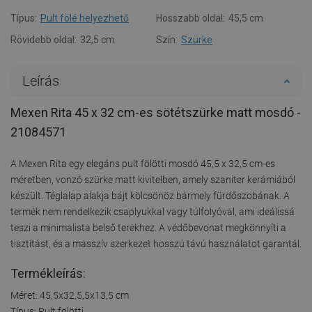
Típus:
Pult fölé helyezhető
Hosszabb oldal:
45,5 cm
Rövidebb oldal:
32,5 cm
Szín:
Szürke
Leírás
Mexen Rita 45 x 32 cm-es sötétszürke matt mosdó -
21084571
A Mexen Rita egy elegáns pult fölötti mosdó 45,5 x 32,5 cm-es
méretben, vonzó szürke matt kivitelben, amely szaniter kerámiából
készült. Téglalap alakja bájt kölcsönöz bármely fürdőszobának. A
termék nem rendelkezik csaplyukkal vagy túlfolyóval, ami ideálissá
teszi a minimalista belső terekhez. A védőbevonat megkönnyíti a
tisztítást, és a masszív szerkezet hosszú távú használatot garantál.
Termékleírás:
Méret: 45,5x32,5,5x13,5 cm
Típus: Pult fölötti