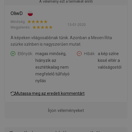
A vélemény ezt a terméket érinti
OliwD
Minőség:
15-01-2020
Megjelenés:
A képeken világosabbnak tűnik. Azonban a Mexen Rita
szürke színben is nagyszerűen mutat.
Előnyök
magas minőség,
Hibák
a kép színe
hiányzik az
kissé eltér a
esztétikailag nem
valóságostól
megfelelő túlfolyó
nyílás
Mutassa meg az eredeti kommentárt
Írjon véleményeket