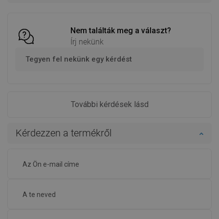
favorite_border
Kedvenc
favorite_border
Kedvenc
össze
össze
Nem találták meg a választ?
Írj nekünk
Tegyen fel nekünk egy kérdést
További kérdések lásd
Kérdezzen a termékről