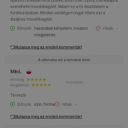
Ajánlom a Mexen Rita szürke, sötét matt színű, munkalapra
szerelhető mosdókagylót. Nálam ez a fő díszítőelem a
fürdőszobában. Minden vendégem irigyli tőlem ezt a
dizájnos mosdókagylót.
Előnyök
használati kényelem, modern
Hibák
-
megjelenés
Mutassa meg az eredeti kommentárt
A vélemény ezt a terméket érinti
MiłoL
Minőség:
16-04-2020
Megjelenés:
Tervezői
Előnyök
szín, forma
Hibák
-
Mutassa meg az eredeti kommentárt