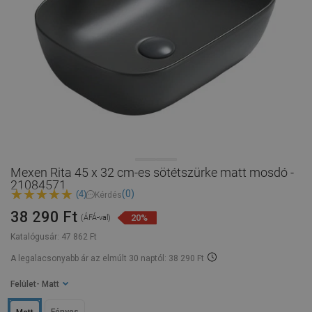
Mexen Rita 45 x 32 cm-es sötétszürke matt mosdó -
21084571
(0)
(4)
Kérdés
38 290 Ft
20%
(ÁFÁ-val)
Katalógusár:
47 862 Ft
A legalacsonyabb ár az elmúlt 30 naptól: 38 290 Ft
Felület
- Matt