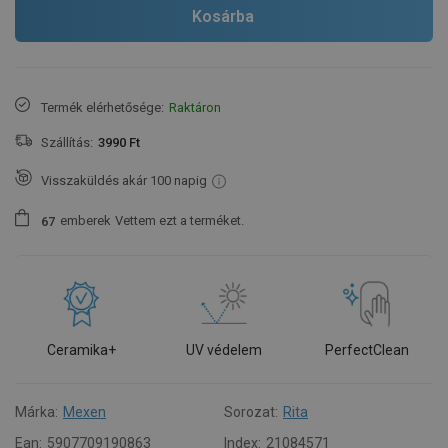
Kosárba
Termék elérhetősége:
Raktáron
Szállítás:
3990 Ft
Visszaküldés akár 100 napig
emberek
Vettem ezt a terméket.
6
7
Ceramika+
UV védelem
PerfectClean
Márka:
Mexen
Sorozat:
Rita
Ean:
5907709190863
Index:
21084571