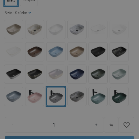
Fényes
Matt
Szín
- Szürke
favorite_border
-
+