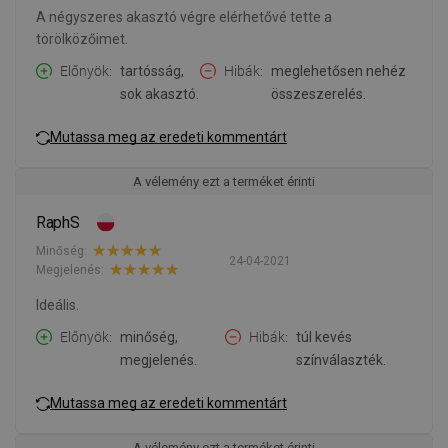
A négyszeres akasztó végre elérhetővé tette a
törölközőimet.
Előnyök
tartósság,
Hibák
meglehetősen nehéz
sok akasztó.
összeszerelés.
Mutassa meg az eredeti kommentárt
A vélemény ezt a terméket érinti
RaphS
Minőség:
24-04-2021
Megjelenés:
Ideális.
Előnyök
minőség,
Hibák
túl kevés
megjelenés.
színválaszték.
Mutassa meg az eredeti kommentárt
A vélemény ezt a terméket érinti