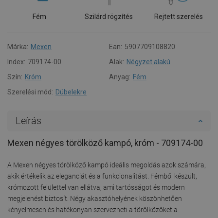
Fém
Szilárd rögzítés
Rejtett szerelés
Márka:
Mexen
Ean:
5907709108820
Index:
709174-00
Alak:
Négyzet alakú
Szín:
Króm
Anyag:
Fém
Szerelési mód:
Dübelekre
Leírás
Mexen négyes törölköző kampó, króm - 709174-00
A Mexen négyes törölköző kampó ideális megoldás azok számára,
akik értékelik az eleganciát és a funkcionalitást. Fémből készült,
krómozott felülettel van ellátva, ami tartósságot és modern
megjelenést biztosít. Négy akasztóhelyének köszönhetően
kényelmesen és hatékonyan szervezheti a törölközőket a