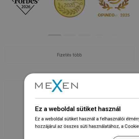
Fizetés több
Áruk rendelkezésre állása
Ez a weboldal sütiket használ
Termékeink egy modern raktárban
várnak rád.Mindig készen áll a
Ez a weboldal sütiket használ a felhasználói élmén
szállításra!
hozzájárul az összes süti használatához, a Cooki