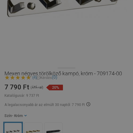
Mexen négyes törölköző kampó, króm - 709174-00
(0)
(4)
Kérdés
7 790 Ft
20%
(ÁFÁ-val)
Katalógusár:
9 737 Ft
A legalacsonyabb ár az elmúlt 30 naptól: 7 790 Ft
Szín
- Króm