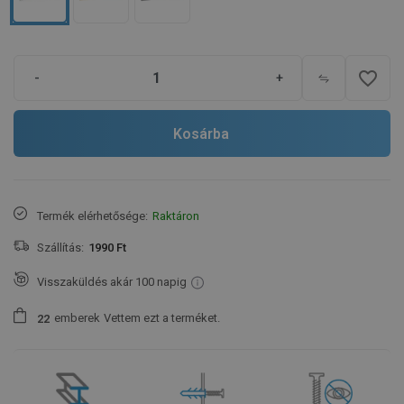
favorite_border
-
+
Kosárba
Termék elérhetősége:
Raktáron
Szállítás:
1990 Ft
Visszaküldés akár 100 napig
emberek
Vettem ezt a terméket.
2
2