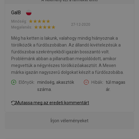
GalB
Minőség:
27-12-2020
Megjelenés:
Még ha ketten is lakunk, valahogy mindig hiányoznak a
törölközők a fürdőszobában. Az állandó kivételezésük a
fürdőszobai szekrényekből igazán bosszantó volt.
Problémánk abban a pillanatban megoldódott, amikor
megvettük a négyrészes törölközőakasztót. A Mexen
márka igazán nagyszerű dolgokat készít a fürdőszobába.
Előnyök
minőség, akasztók
Hibák
túl magas
száma.
ár.
Mutassa meg az eredeti kommentárt
Írjon véleményeket