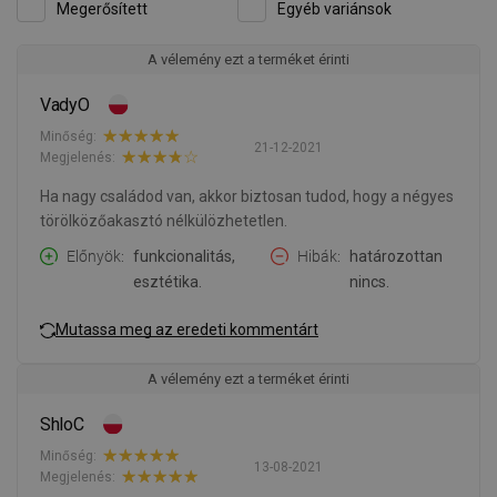
Megerősített
Egyéb variánsok
A vélemény ezt a terméket érinti
VadyO
Minőség:
21-12-2021
Megjelenés:
Ha nagy családod van, akkor biztosan tudod, hogy a négyes
törölközőakasztó nélkülözhetetlen.
Előnyök
funkcionalitás,
Hibák
határozottan
esztétika.
nincs.
Mutassa meg az eredeti kommentárt
A vélemény ezt a terméket érinti
ShloC
Minőség:
13-08-2021
Megjelenés: