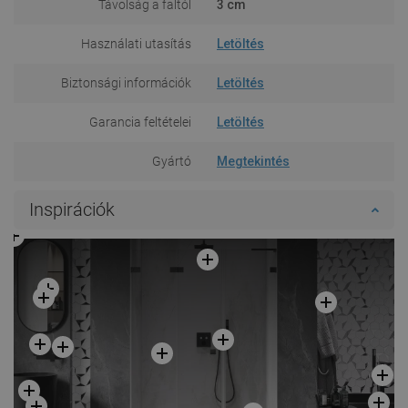
Távolság a faltól
3 cm
Használati utasítás
Letöltés
Biztonsági információk
Letöltés
Garancia feltételei
Letöltés
Gyártó
Megtekintés
Inspirációk