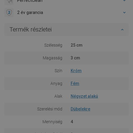
PerfectClean
2 év garancia
Termék részletei
Szélesség
25 cm
Magasság
3 cm
Szín
Króm
Anyag
Fém
Alak
Négyzet alakú
Szerelési mód
Dübelekre
Mennyiség
4