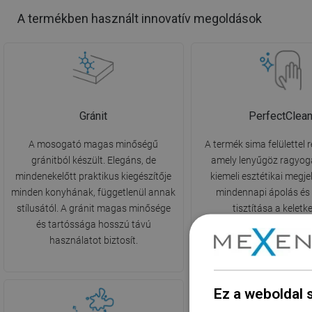
A termékben használt innovatív megoldások
Gránit
PerfectClea
A mosogató magas minőségű
A termék sima felülettel r
gránitból készült. Elegáns, de
amely lenyűgöz ragyog
mindenekelőtt praktikus kiegészítője
kiemeli esztétikai megje
minden konyhának, függetlenül annak
mindennapi ápolás és a
stílusától. A gránit magas minősége
tisztítása a keletk
és tartóssága hosszú távú
szennyeződésektől sokka
használatot biztosít.
és nem igényel erős tisz
alkalmazását.
Ez a weboldal 