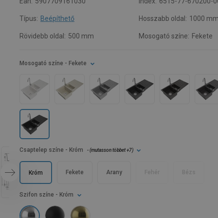
Ean:
5907709161030
Index:
6515-77-670200-0
Típus:
Beépíthető
Hosszabb oldal:
1000 m
Rövidebb oldal:
500 mm
Mosogató színe:
Fekete
Mosogató színe
- Fekete
Csaptelep színe
- Króm
- (
mutasson többet
+7
)
Fekete
Arany
Fehér
Bézs
Króm
Szifon színe
- Króm