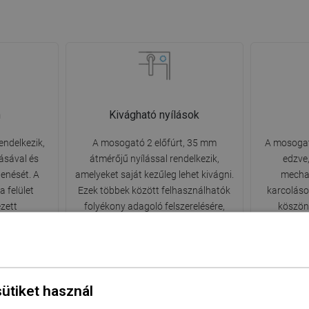
n
Kivágható nyílások
endelkezik,
A mosogató 2 előfúrt, 35 mm
A mosogat
ásával és
átmérőjű nyílással rendelkezik,
edzve,
lenését. A
amelyeket saját kezűleg lehet kivágni.
mechan
 felület
Ezek többek között felhasználhatók
karcoláso
ezett
folyékony adagoló felszerelésére,
köszön
l könnyebb,
amely megszünteti a műanyag
megjele
títószerek
palackok jelenlétét a konyhában, és
élvezhe
elegáns befejezést kölcsönöz neki.
sütiket használ