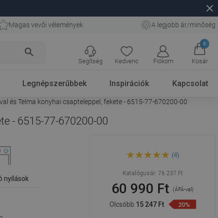
close
Magas vevői vélemények
A legjobb ár/minőség
0
search
Segítség
Kedvenc
Fiókom
Kosár
Legnépszerűbbek
Inspirációk
Kapcsolat
val és Telma konyhai csapteleppel, fekete - 6515-77-670200-00
ete - 6515-77-670200-00
Mexen Andres gránit
(4)
mosogató 1,5 rekesszel,
szárítóval és Telma konyhai
csapteleppel, fekete - 6515-
Katalógusár:
76 237 Ft
77-670200-00
ó nyílások
60 990 Ft
(ÁFÁ-val)
Olcsóbb
15 247 Ft
20%