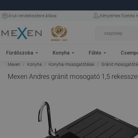
Áruk rendelkezésre állása
Kényelmes fizetési
Fürdőszoba
Konyha
Fűtés
Csemp
Mexen
Konyha
Konyhai mosogatótálak
Gránit mosogatótál
Mexen Andres gránit mosogató 1,5 rekesszel,