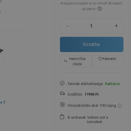
0
A legalacsonyabb ár az elmúlt 30 naptól:
60 990 Ft
m
-
+
Kosárba
favorite_border
Hasonlítsa
Kedvenc
össze
Termék elérhetősége:
Raktáron
Szállítás:
17990 Ft
+7
Visszaküldés akár 100 napig
emberek
Vettem ezt a
0
terméket.