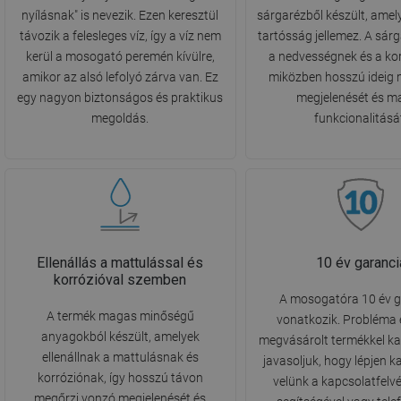
nyílásnak" is nevezik. Ezen keresztül
sárgarézből készült, amely
távozik a felesleges víz, így a víz nem
tartósság jellemez. A sárga
kerül a mosogató peremén kívülre,
a nedvességnek és a ko
amikor az alsó lefolyó zárva van. Ez
miközben hosszú ideig 
egy nagyon biztonságos és praktikus
megjelenését és m
megoldás.
funkcionalitásá
Ellenállás a mattulással és
10 év garanci
korrózióval szemben
A mosogatóra 10 év g
A termék magas minőségű
vonatkozik. Probléma 
anyagokból készült, amelyek
megvásárolt termékkel k
ellenállnak a mattulásnak és
javasoljuk, hogy lépjen 
korróziónak, így hosszú távon
velünk a kapcsolatfelvét
megőrzi vonzó megjelenését és