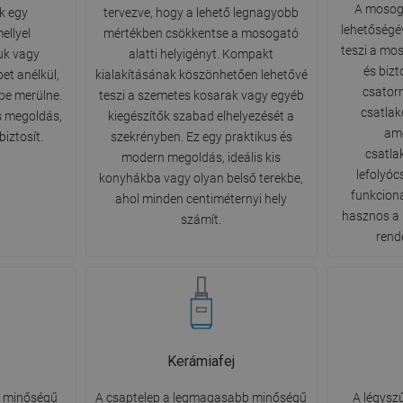
A mosog
ik egy
tervezve, hogy a lehető legnagyobb
lehetőségév
ellyel
mértékben csökkentse a mosogató
teszi a mo
uk vagy
alatti helyigényt. Kompakt
és biz
pet anélkül,
kialakításának köszönhetően lehetővé
csator
be merülne.
teszi a szemetes kosarak vagy egyéb
csatlak
s megoldás,
kiegészítők szabad elhelyezését a
ame
biztosít.
szekrényben. Ez egy praktikus és
csatla
modern megoldás, ideális kis
lefolyóc
konyhákba vagy olyan belső terekbe,
funkcion
ahol minden centiméternyi hely
hasznos a 
számít.
rend
Kerámiafej
b minőségű
A csaptelep a legmagasabb minőségű
A légyszű