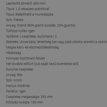
Leeresztő átmérő: ø90 mm
Típus: 1,5 rekeszes szárítóval
Típus: Beépíthető a munkalapba
Szín: Fekete
Anyag: Gránit (80% gránit zúzalék, 20% gyanta)
Túlfolyó nyílás: Igen
Nyílások: ( csaptelep, automata ) 2
Szerelés: Univerzális, lehetőség bal vagy jobb oldalra szerelni a szárít
Magas karc- és elszíneződésállóság
Hőállóság
Könnyen tisztítható felület
Két további előfúrt lyuk saját kezű kiveréshez ø35
Konyhai csaptelep:
Anyag: Réz
Szín: Króm
Kartus: Kerámia
Perlátor: Igen
Csaptelep magassága: 335 mm
Kifolyás hossza: 180 mm