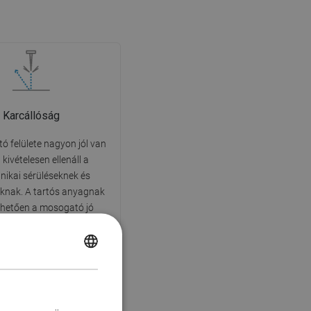
Karcállóság
ó felülete nagyon jól van
 kivételesen ellenáll a
ikai sérüléseknek és
knak. A tartós anyagnak
hetően a mosogató jó
nését hosszú éveken át
tjük a használat során.
POLISH
CZECH
GERMAN