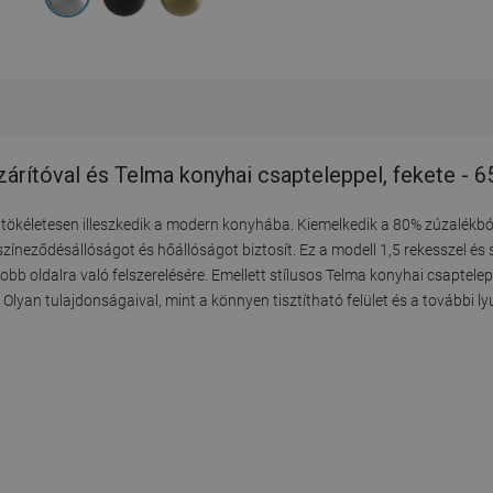
árítóval és Telma konyhai csapteleppel, fekete -
tökéletesen illeszkedik a modern konyhába. Kiemelkedik a 80% zúzalékbó
színeződésállóságot és hőállóságot biztosít. Ez a modell 1,5 rekesszel és s
jobb oldalra való felszerelésére. Emellett stílusos Telma konyhai csaptelep
 Olyan tulajdonságaival, mint a könnyen tisztítható felület és a további 