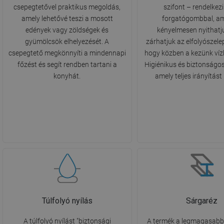
csepegtetővel praktikus megoldás,
szifont – rendelkez
amely lehetővé teszi a mosott
forgatógombbal, am
edények vagy zöldségek és
kényelmesen nyithatj
gyümölcsök elhelyezését. A
zárhatjuk az elfolyószele
csepegtető megkönnyíti a mindennapi
hogy közben a kezünk víz
főzést és segít rendben tartani a
Higiénikus és biztonságo
konyhát.
amely teljes irányítást 
Túlfolyó nyílás
Sárgaréz
A túlfolyó nyílást "biztonsági
A termék a legmagasab