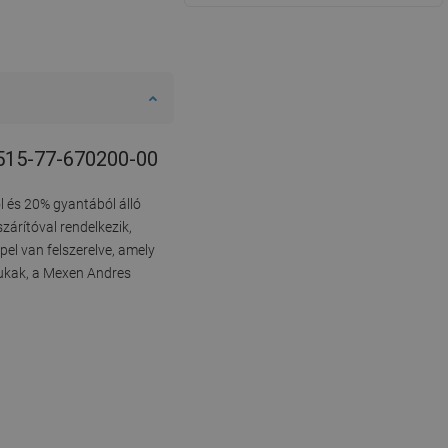
 6515-77-670200-00
l és 20% gyantából álló
zárítóval rendelkezik,
pel van felszerelve, amely
lyukak, a Mexen Andres