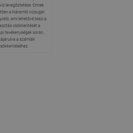
víz levegőztetése. Ennek
ően a kiáramló vízsugár
yobb, ami lehetővé teszi a
asztás csökkentését a
pi tevékenységek során,
ájárulva a számlák
csökkentéséhez.