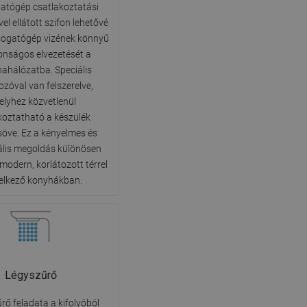
atógép csatlakoztatási
DANISH
el ellátott szifon lehetővé
SWEDISH
sogatógép vizének könnyű
tonságos elvezetését a
FINNISH
nahálózatba. Speciális
PORTUGUESE
ozóval van felszerelve,
lyhez közvetlenül
CROATIAN
koztatható a készülék
GREEK
söve. Ez a kényelmes és
ális megoldás különösen
SLOVENIAN
modern, korlátozott térrel
elkező konyhákban.
Légyszűrő
rő feladata a kifolyóból