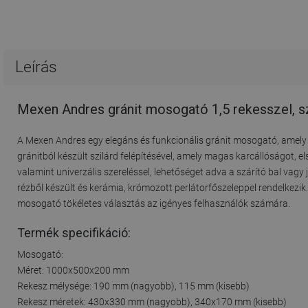
Leírás
Mexen Andres gránit mosogató 1,5 rekesszel, sz
A Mexen Andres egy elegáns és funkcionális gránit mosogató, amely 
gránitból készült szilárd felépítésével, amely magas karcállóságot, el
valamint univerzális szereléssel, lehetőséget adva a szárító bal vagy 
rézből készült és kerámia, krómozott perlátorfőszeleppel rendelkezik.
mosogató tökéletes választás az igényes felhasználók számára.
Termék specifikáció:
Mosogató:
Méret: 1000x500x200 mm
Rekesz mélysége: 190 mm (nagyobb), 115 mm (kisebb)
Rekesz méretek: 430x330 mm (nagyobb), 340x170 mm (kisebb)