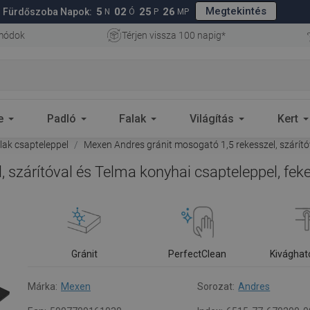
Megtekintés
5
02
25
25
Fürdőszoba Napok:
N
Ó
P
MP
 módok
Térjen vissza 100 napig*
e
Padló
Falak
Világítás
Kert
ak csapteleppel
Mexen Andres gránit mosogató 1,5 rekesszel, szárító
 szárítóval és Telma konyhai csapteleppel, fek
Gránit
PerfectClean
Kivághat
Márka:
Mexen
Sorozat:
Andres