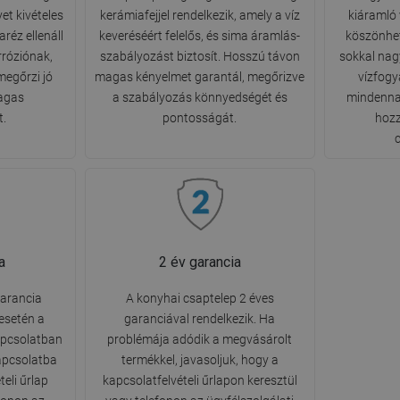
et kivételes
kerámiafejjel rendelkezik, amely a víz
kiáramló 
réz ellenáll
keveréséért felelős, és sima áramlás-
köszönhet
rróziónak,
szabályozást biztosít. Hosszú távon
sokkal nag
megőrzi jó
magas kényelmet garantál, megőrizve
vízfogy
agas
a szabályozás könnyedségét és
mindenna
t.
pontosságát.
hozz
a
2 év garancia
arancia
A konyhai csaptelep 2 éves
esetén a
garanciával rendelkezik. Ha
apcsolatban
problémája adódik a megvásárolt
kapcsolatba
termékkel, javasoljuk, hogy a
eli űrlap
kapcsolatfelvételi űrlapon keresztül