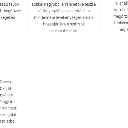
ellená
osszú távon
sokkal nagyobb, ami lehetővé teszi a
korrózi
, megőrizve
vízfogyasztás csökkentését a
megőrzi
ségét és
mindennapi tevékenységek során,
funkcion
hozzájárulva a számlák
helyi
csökkentéséhez.
a
2 éves
zik. Ha
gvásárolt
, hogy a
n keresztül
szolgálati
csolatba