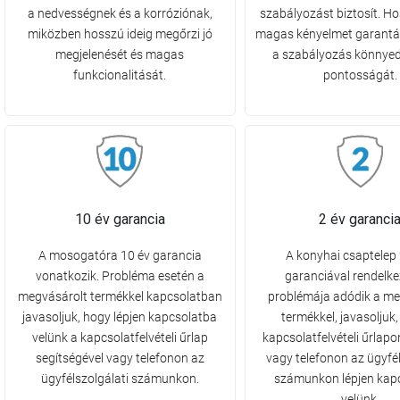
a nedvességnek és a korróziónak,
szabályozást biztosít. H
miközben hosszú ideig megőrzi jó
magas kényelmet garantál
megjelenését és magas
a szabályozás könnyed
funkcionalitását.
pontosságát.
10 év garancia
2 év garanci
A mosogatóra 10 év garancia
A konyhai csaptelep 
vonatkozik. Probléma esetén a
garanciával rendelke
megvásárolt termékkel kapcsolatban
problémája adódik a me
javasoljuk, hogy lépjen kapcsolatba
termékkel, javasoljuk
velünk a kapcsolatfelvételi űrlap
kapcsolatfelvételi űrlapo
segítségével vagy telefonon az
vagy telefonon az ügyfél
ügyfélszolgálati számunkon.
számunkon lépjen kap
velünk.