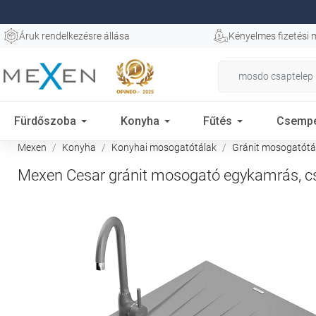
Áruk rendelkezésre állása
Kényelmes fizetési
Fürdőszoba
Konyha
Fűtés
Csemp
Mexen
Konyha
Konyhai mosogatótálak
Gránit mosogatótál
Mexen Cesar gránit mosogató egykamrás, cs