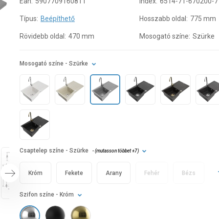
Ean:
5907709160811
Index:
6514-71-670200-7
Típus:
Beépíthető
Hosszabb oldal:
775 mm
Rövidebb oldal:
470 mm
Mosogató színe:
Szürke
Mosogató színe
- Szürke
Csaptelep színe
- Szürke
- (
mutasson többet
+7
)
Króm
Fekete
Arany
Fehér
Bézs
Szifon színe
- Króm