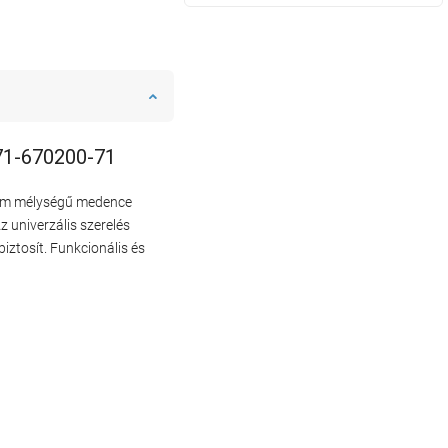
-71-670200-71
 mm mélységű medence
 univerzális szerelés
iztosít. Funkcionális és