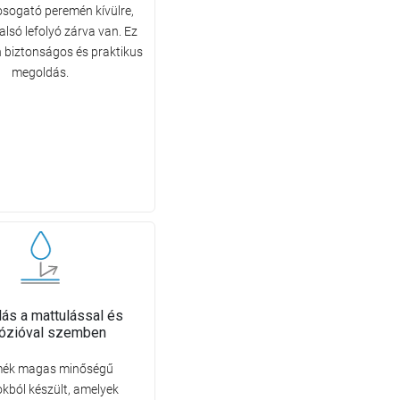
osogató peremén kívülre,
alsó lefolyó zárva van. Ez
 biztonságos és praktikus
megoldás.
llás a mattulással és
rózióval szemben
mék magas minőségű
kból készült, amelyek