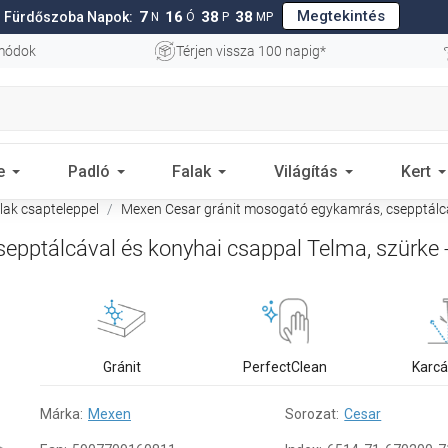
Megtekintés
7
16
38
37
Fürdőszoba Napok:
N
Ó
P
MP
 módok
Térjen vissza 100 napig*
e
Padló
Falak
Világítás
Kert
ak csapteleppel
Mexen Cesar gránit mosogató egykamrás, csepptálcá
epptálcával és konyhai csappal Telma, szürke
Gránit
PerfectClean
Karcá
Márka:
Mexen
Sorozat:
Cesar