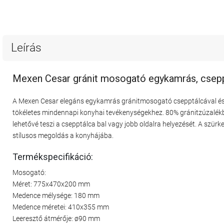
Leírás
Mexen Cesar gránit mosogató egykamrás, cseppt
A Mexen Cesar elegáns egykamrás gránitmosogató csepptálcával é
tökéletes mindennapi konyhai tevékenységekhez. 80% gránitzúzalékból
lehetővé teszi a csepptálca bal vagy jobb oldalra helyezését. A szürk
stílusos megoldás a konyhájába.
Termékspecifikáció:
Mosogató:
Méret: 775x470x200 mm
Medence mélysége: 180 mm
Medence méretei: 410x355 mm
Leeresztő átmérője: ø90 mm