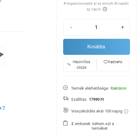
1
A legalacsonyabb ár az elmúlt 30 naptól:
52 190 Ft
-
+
Kosárba
favorite_border
Hasonlítsa
Kedvenc
össze
Termék elérhetősége:
Raktáron
Szállítás:
17990 Ft
+7
Visszaküldés akár 100 napig
emberek
Vettem ezt a
2
terméket.