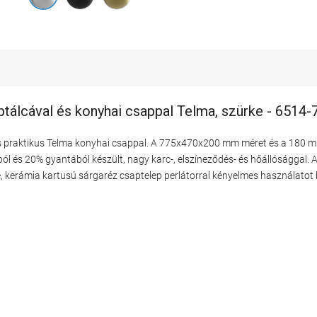
álcával és konyhai csappal Telma, szürke - 6514
s praktikus Telma konyhai csappal. A 775x470x200 mm méret és a 180
 és 20% gyantából készült, nagy karc-, elszíneződés- és hőállósággal. Az
e, kerámia kartusú sárgaréz csaptelep perlátorral kényelmes használatot b