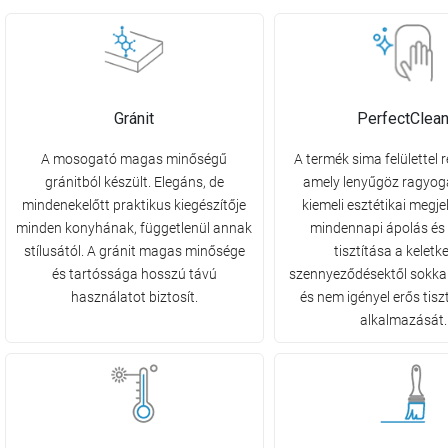
Gránit
PerfectClea
A mosogató magas minőségű
A termék sima felülettel r
gránitból készült. Elegáns, de
amely lenyűgöz ragyog
mindenekelőtt praktikus kiegészítője
kiemeli esztétikai megje
minden konyhának, függetlenül annak
mindennapi ápolás és a
stílusától. A gránit magas minősége
tisztítása a keletk
és tartóssága hosszú távú
szennyeződésektől sokka
használatot biztosít.
és nem igényel erős tisz
alkalmazását.