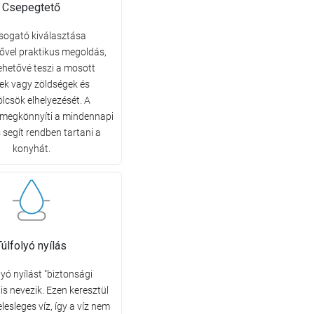
Csepegtető
sogató kiválasztása
ővel praktikus megoldás,
ehetővé teszi a mosott
ek vagy zöldségek és
csök elhelyezését. A
 megkönnyíti a mindennapi
 segít rendben tartani a
konyhát.
Túlfolyó nyílás
lyó nyílást "biztonsági
 is nevezik. Ezen keresztül
elesleges víz, így a víz nem