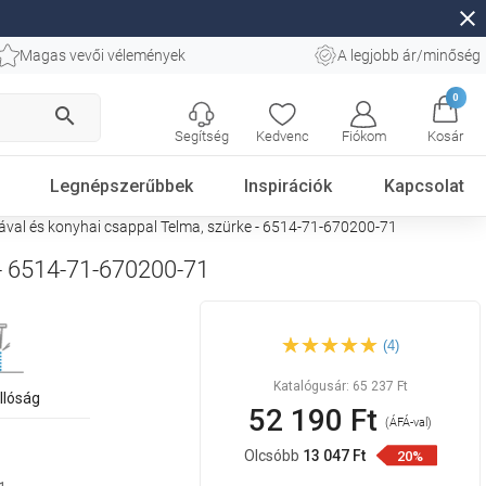
close
Magas vevői vélemények
A legjobb ár/minőség
0
search
Segítség
Kedvenc
Fiókom
Kosár
Legnépszerűbbek
Inspirációk
Kapcsolat
val és konyhai csappal Telma, szürke - 6514-71-670200-71
 - 6514-71-670200-71
Mexen Cesar gránit
(4)
mosogató egykamrás,
csepptálcával és konyhai
csappal Telma, szürke - 6514-
Katalógusár:
65 237 Ft
71-670200-71
llóság
52 190 Ft
(ÁFÁ-val)
Olcsóbb
13 047 Ft
20%