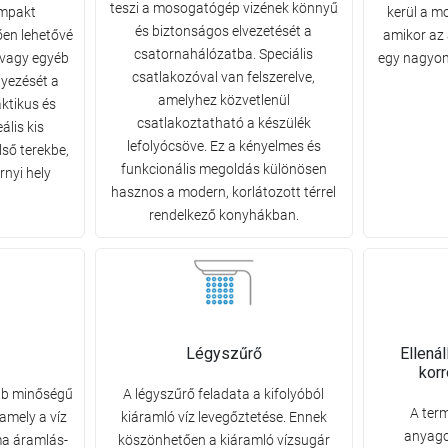
teszi a mosogatógép vizének könnyű
ompakt
kerül a m
és biztonságos elvezetését a
ően lehetővé
amikor az 
csatornahálózatba. Speciális
 vagy egyéb
egy nagyon
csatlakozóval van felszerelve,
lyezését a
amelyhez közvetlenül
ktikus és
csatlakoztatható a készülék
lis kis
lefolyócsöve. Ez a kényelmes és
ső terekbe,
funkcionális megoldás különösen
nyi hely
hasznos a modern, korlátozott térrel
rendelkező konyhákban.
Légyszűrő
Ellená
kor
bb minőségű
A légyszűrő feladata a kifolyóból
A ter
 amely a víz
kiáramló víz levegőztetése. Ennek
anyago
ima áramlás-
köszönhetően a kiáramló vízsugár