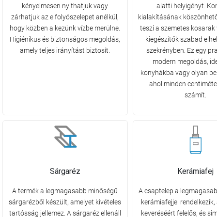
kényelmesen nyithatjuk vagy
alatti helyigényt. K
zárhatjuk az elfolyószelepet anélkül,
kialakításának köszönhet
hogy közben a kezünk vízbe merülne.
teszi a szemetes kosarak
Higiénikus és biztonságos megoldás,
kiegészítők szabad elhe
amely teljes irányítást biztosít.
szekrényben. Ez egy pra
modern megoldás, ideá
konyhákba vagy olyan bel
ahol minden centiméter
számít.
Sárgaréz
Kerámiafej
A termék a legmagasabb minőségű
A csaptelep a legmagasa
sárgarézből készült, amelyet kivételes
kerámiafejjel rendelkezik,
tartósság jellemez. A sárgaréz ellenáll
keveréséért felelős, és s