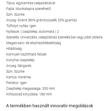
Típus: egykamrás csepptálcával
Fajta: Munkalapra szerelhető
Szín: Szürke
Anyag: Gránit (80% gránitzúzalék 20% gyanta)
Túlfolyó nyílás: Igen
Nyílások: ( csaptelep, automata ) 2
Szerelés: Univerzális, csepptálcás szerelés bal vagy jobb oldalra
Magas karc- és elszíneződésállóság
Hőállóság
Könnyen tisztítható felület
Konyhai csaptelep:
Anyag: Sárgaréz
Szín: Szürke
Kartus: Kerámia
Perlátor: Igen
Csaptelep magassága: 335 mm
Kifolyócső kinyúlása: 180 mm
A termékben használt innovatív megoldások