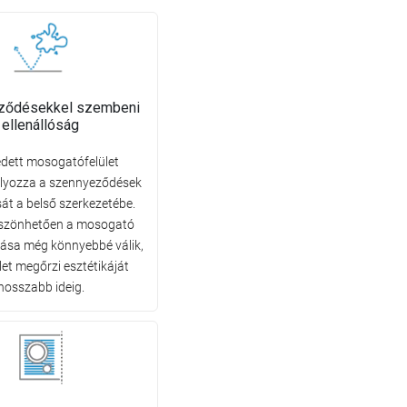
ződésekkel szembeni
ellenállóság
védett mosogatófelület
yozza a szennyeződések
át a belső szerkezetébe.
szönhetően a mosogató
rtása még könnyebbé válik,
ület megőrzi esztétikáját
hosszabb ideig.