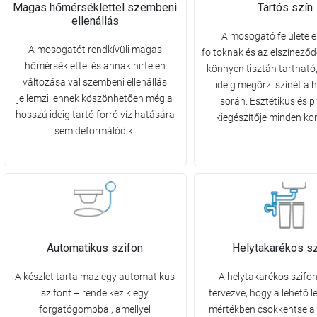
Magas hőmérséklettel szembeni
Tartós szín
ellenállás
A mosogató felülete el
A mosogatót rendkívüli magas
foltoknak és az elszíneződ
hőmérséklettel és annak hirtelen
könnyen tisztán tartható
változásaival szembeni ellenállás
ideig megőrzi színét a 
jellemzi, ennek köszönhetően még a
során. Esztétikus és p
hosszú ideig tartó forró víz hatására
kiegészítője minden k
sem deformálódik.
Automatikus szifon
Helytakarékos s
A készlet tartalmaz egy automatikus
A helytakarékos szifon
szifont – rendelkezik egy
tervezve, hogy a lehető 
forgatógombbal, amellyel
mértékben csökkentse 