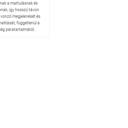
llnak a mattulásnak és
ónak, így hosszú távon
 vonzó megjelenését és
alitását, függetlenül a
ség páratartalmától.