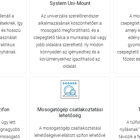
System Uni-Mount
lenáll a
Az univerzális szerelőrendszer
A mo
éseknek, így
alkalmazásának köszönhetően a
csepegtet
, és hosszú
mosogató megfordítható, és a
amely l
használat
csepegtető tálca a munkalap bal vagy
edény
raktikus
jobb oldalára szerelhető. Ily módon
gyümöl
onyhának.
könnyedén az igényeidhez és a
csepegtető
körülményekhez igazíthatod az
főzést és
oldalát.
zifon
Mosogatógép csatlakoztatási
lehetőség
 úgy lett
A túlfo
A mosogatógép csatlakoztatási
legnagyobb
nyílásnak"
lehetőségével ellátott szifon lehetővé
a mosogató
távozik a f