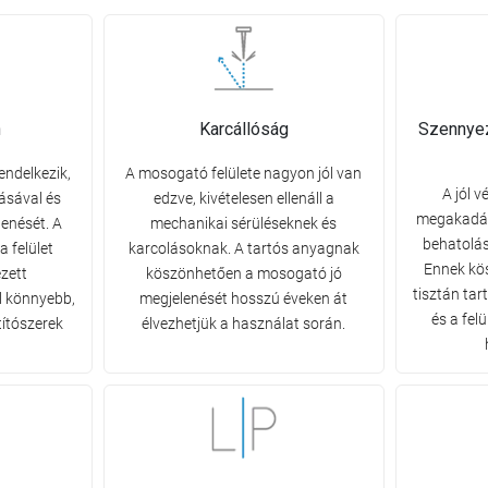
n
Karcállóság
Szennye
endelkezik,
A mosogató felülete nagyon jól van
A jól 
ásával és
edzve, kivételesen ellenáll a
megakadál
lenését. A
mechanikai sérüléseknek és
behatolás
 felület
karcolásoknak. A tartós anyagnak
Ennek kö
ezett
köszönhetően a mosogató jó
tisztán ta
l könnyebb,
megjelenését hosszú éveken át
és a fel
títószerek
élvezhetjük a használat során.