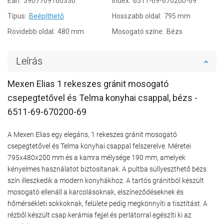
Ean:
5907709160330
Index:
6511-69-670200-69
Típus:
Beépíthető
Hosszabb oldal:
795 mm
Rövidebb oldal:
480 mm
Mosogató színe:
Bézs
Leírás
Mexen Elias 1 rekeszes gránit mosogató
csepegtetővel és Telma konyhai csappal, bézs -
6511-69-670200-69
A Mexen Elias egy elegáns, 1 rekeszes gránit mosogató
csepegtetővel és Telma konyhai csappal felszerelve. Méretei
795x480x200 mm és a kamra mélysége 190 mm, amelyek
kényelmes használatot biztosítanak. A pultba süllyeszthető bézs
szín illeszkedik a modern konyhákhoz. A tartós gránitból készült
mosogató ellenáll a karcolásoknak, elszíneződéseknek és
hőmérsékleti sokkoknak, felülete pedig megkönnyíti a tisztítást. A
rézből készült csap kerámia fejjel és perlátorral egészíti ki az