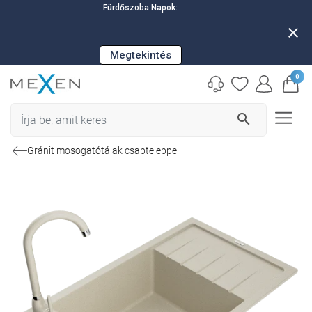
Fürdőszoba Napok:
close
Megtekintés
0
search
Gránit mosogatótálak csapteleppel