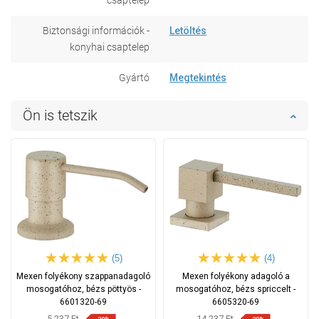
csaptelep
Biztonsági információk -
Letöltés
konyhai csaptelep
Gyártó
Megtekintés
Ön is tetszik
(5)
(4)
Mexen folyékony szappanadagoló
Mexen folyékony adagoló a
mosogatóhoz, bézs pöttyös -
mosogatóhoz, bézs spriccelt -
6601320-69
6605320-69
5 237 Ft
14 237 Ft
-20%
-20%