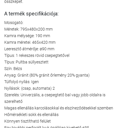
összképet.
A termék specifikációja:
Mosogató:
Méretek: 795x480x200 mm
Kamra mélysége: 190 mm
Kamra méretei: 465x420 mm
Leeresztő átmérője: ø90 mm
Típus: 1 rekeszes rövid csepegtetővel
Típus: Pultba süllyesztett
Szín: Bézs
Anyag: Gránit (80% gránit őrlemény 20% gyanta)
Túlfolyó nyílás: Igen
Nyílások: (csap, automata) 2
Szerelés: Univerzális, a csepegtető bal vagy jobb oldalra is
szerelhető
Magas ellenállás karcolásokkal és elszíneződésekkel szemben
Hőmérsékleti sokk és ellenállás
Könnyen tisztítható felület
Egy további perforált lyuk önállóan kivehető ø35