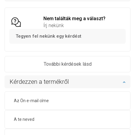
Hasonlítsa össze
favorite_border
Kedvenc
Nem találták meg a választ?
Írj nekünk
Tegyen fel nekünk egy kérdést
További kérdések lásd
Kérdezzen a termékről