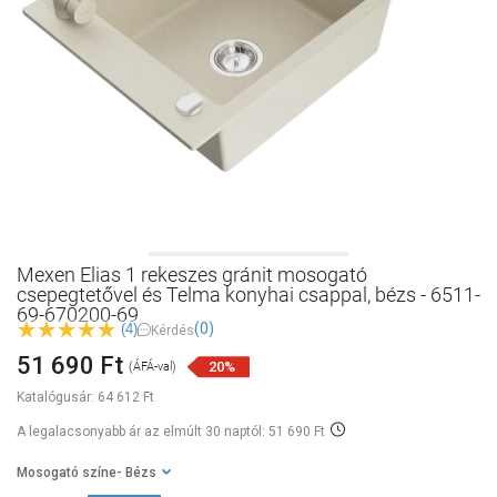
Mexen Elias 1 rekeszes gránit mosogató
csepegtetővel és Telma konyhai csappal, bézs - 6511-
69-670200-69
(0)
(4)
Kérdés
51 690 Ft
20%
(ÁFÁ-val)
Katalógusár:
64 612 Ft
A legalacsonyabb ár az elmúlt 30 naptól: 51 690 Ft
Mosogató színe
- Bézs