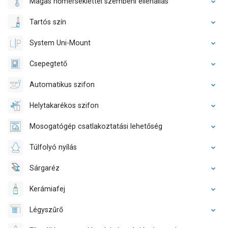
Magas hőmérséklettel szembeni ellenállás
Tartós szín
System Uni-Mount
Csepegtető
Automatikus szifon
Helytakarékos szifon
Mosogatógép csatlakoztatási lehetőség
Túlfolyó nyílás
Sárgaréz
Kerámiafej
Légyszűrő