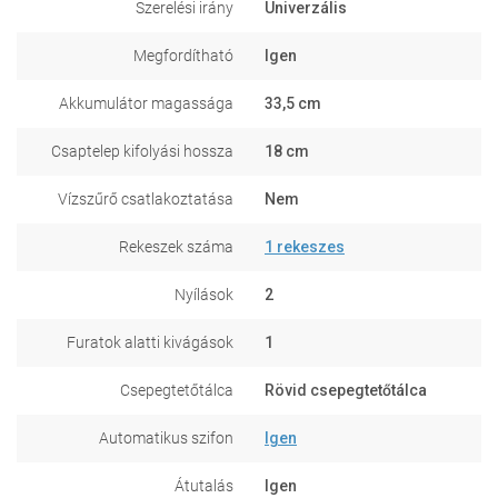
Szerelési irány
Univerzális
Megfordítható
Igen
Akkumulátor magassága
33,5 cm
Csaptelep kifolyási hossza
18 cm
Vízszűrő csatlakoztatása
Nem
Rekeszek száma
1 rekeszes
Nyílások
2
Furatok alatti kivágások
1
Csepegtetőtálca
Rövid csepegtetőtálca
Automatikus szifon
Igen
Átutalás
Igen