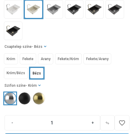
Csaptelep színe
- Bézs
Króm
Fekete
Arany
Fekete/Króm
Fekete/Arany
Króm/Bézs
Bézs
Szifon színe
- Króm
favorite_border
-
+