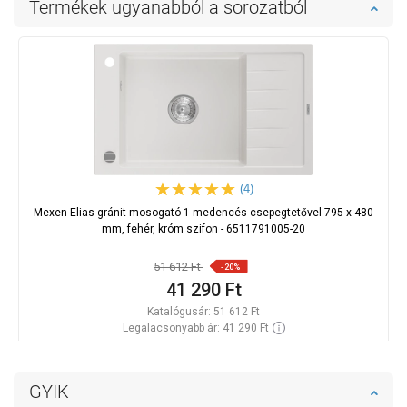
Termékek ugyanabból a sorozatból
(4)
Mexen Elias gránit mosogató 1-medencés csepegtetővel 795 x 480
mm, fehér, króm szifon - 6511791005-20
51 612 Ft
-20%
41 290 Ft
Katalógusár:
51 612 Ft
Legalacsonyabb ár: 41 290 Ft
Termék elérhetősége:
Raktáron
Kosárba
GYIK