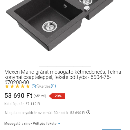
Mexen Mario gránit mosogató kétmedencés, Telma
konyhai csapteleppel, fekete pöttyös - 6504-76-
670200-00
(0)
(5)
Kérdés
53 690 Ft
20%
(ÁFÁ-val)
Katalógusár:
67 112 Ft
A legalacsonyabb ár az elmúlt 30 naptól: 53 690 Ft
Mosogató színe
- Pöttyös fekete