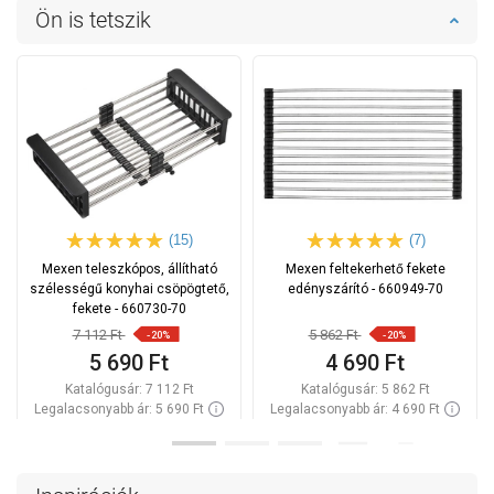
Ön is tetszik
(15)
(7)
Mexen teleszkópos, állítható
Mexen feltekerhető fekete
szélességű konyhai csöpögtető,
edényszárító - 660949-70
fekete - 660730-70
7 112 Ft
5 862 Ft
-20%
-20%
5 690 Ft
4 690 Ft
Katalógusár:
7 112 Ft
Katalógusár:
5 862 Ft
Legalacsonyabb ár: 5 690 Ft
Legalacsonyabb ár: 4 690 Ft
Termék elérhetősége:
Raktáron
Termék elérhetősége:
Raktáron
Kosárba
Kosárba