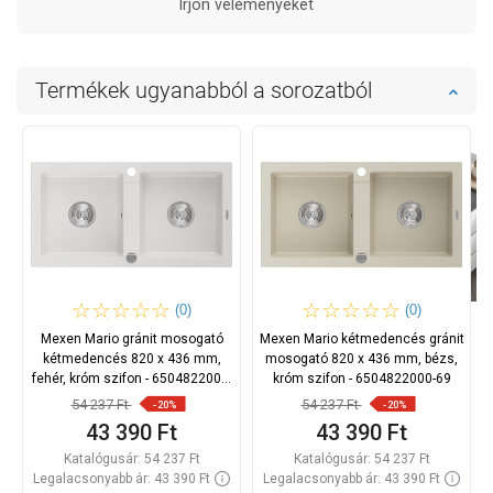
Írjon véleményeket
Termékek ugyanabból a sorozatból
(0)
(0)
Mexen Mario gránit mosogató
Mexen Mario kétmedencés gránit
kétmedencés 820 x 436 mm,
mosogató 820 x 436 mm, bézs,
fehér, króm szifon - 6504822000-
króm szifon - 6504822000-69
20
54 237 Ft
54 237 Ft
-20%
-20%
43 390 Ft
43 390 Ft
Katalógusár:
54 237 Ft
Katalógusár:
54 237 Ft
Legalacsonyabb ár: 43 390 Ft
Legalacsonyabb ár: 43 390 Ft