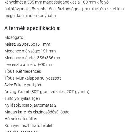
kényelmét a 335 mm magasságának és a 180 mm kifolyó
hatótávjának köszönhetően. Biztonságos, praktikus és esztétikus
megoldás minden konyhába.
A termék specifikációja:
Mosogató:
Méret: 820x436x161 mm
Medence mélysége: 151 mm
Medence méretei: 356x336 mm
Leeresztő átmérő: Ø90 mm
Típus: Kétmedencés
Típus: Munkalapba süllyesztett
Szín: Fekete pöttyös
Anyag: Gránit (80% gránitzúzalék, 20% gyanta)
Túlfolyó nyílás: Igen
Nyílások: (csap, automata) 2
Magas karc- és elszíneződésállóság
Hő-sokk ellenállás
Könnyen tisztítható felület