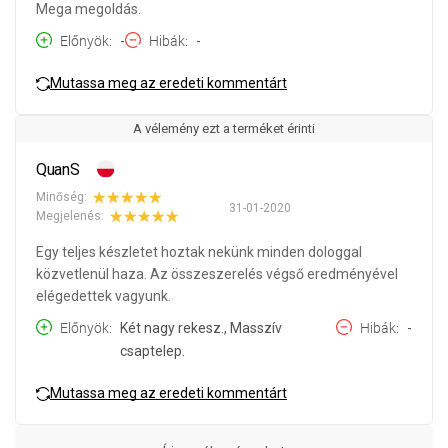
Mega megoldás.
Előnyök
-
Hibák
-
Mutassa meg az eredeti kommentárt
A vélemény ezt a terméket érinti
QuanS
Minőség:
31-01-2020
Megjelenés:
Egy teljes készletet hoztak nekünk minden dologgal
közvetlenül haza. Az összeszerelés végső eredményével
elégedettek vagyunk.
Előnyök
Két nagy rekesz., Masszív
Hibák
-
csaptelep.
Mutassa meg az eredeti kommentárt