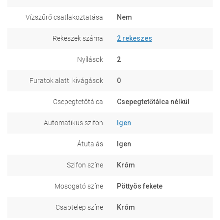
Vízszűrő csatlakoztatása
Nem
Rekeszek száma
2 rekeszes
Nyílások
2
Furatok alatti kivágások
0
Csepegtetőtálca
Csepegtetőtálca nélkül
Automatikus szifon
Igen
Átutalás
Igen
Szifon színe
Króm
Mosogató színe
Pöttyös fekete
Csaptelep színe
Króm