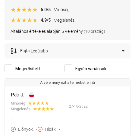
5.0
/5
Minőség
4.9
/5
Megjelenés
Általános értékelés alapján 5 Vélemény
(10 ország)
Fajta:
Legújabb
Megerősített
Egyéb variánsok
A vélemény ezt a terméket érinti
Patr J.
Minőség:
27-10-2022
Megjelenés:
-
Előnyök
-
Hibák
-