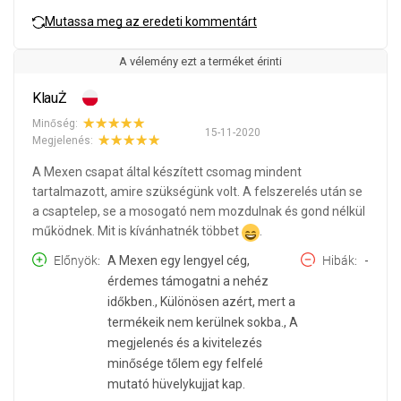
Mutassa meg az eredeti kommentárt
A vélemény ezt a terméket érinti
KlauŻ
Minőség:
15-11-2020
Megjelenés:
A Mexen csapat által készített csomag mindent
tartalmazott, amire szükségünk volt. A felszerelés után se
a csaptelep, se a mosogató nem mozdulnak és gond nélkül
működnek. Mit is kívánhatnék többet
.
Előnyök
A Mexen egy lengyel cég,
Hibák
-
érdemes támogatni a nehéz
időkben., Különösen azért, mert a
termékeik nem kerülnek sokba., A
megjelenés és a kivitelezés
minősége tőlem egy felfelé
mutató hüvelykujjat kap.