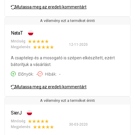
Mutassa meg az eredeti kommentárt
A vélemény ezt a terméket érinti
NataT
Minőség:
12-11-2020
Megjelenés:
A csaptelep és a mosogató is szépen elkészített, ezért
bátorítjuk a vásárlást.
Előnyök
-
Hibák
-
Mutassa meg az eredeti kommentárt
A vélemény ezt a terméket érinti
SierJ
Minőség:
30-03-2020
Megjelenés: