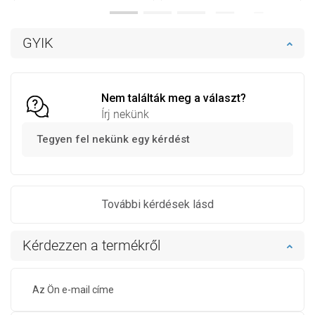
Termék elérhetősége:
Raktáron
Termék elérhetősége:
Raktáron
Kosárba
Kosárba
GYIK
Hasonlítsa
Hasonlítsa
favorite_border
Kedvenc
favorite_border
Kedvenc
össze
össze
Nem találták meg a választ?
Írj nekünk
Tegyen fel nekünk egy kérdést
További kérdések lásd
Kérdezzen a termékről