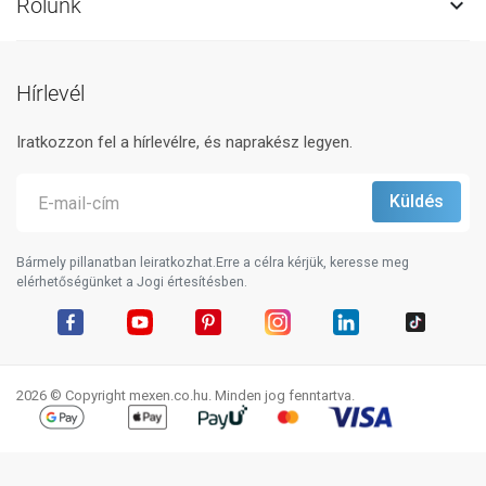
Rólunk

Hírlevél
Iratkozzon fel a hírlevélre, és naprakész legyen.
Bármely pillanatban leiratkozhat.Erre a célra kérjük, keresse meg
elérhetőségünket a Jogi értesítésben.
Facebook
YouTube
Pinterest
Instagram
LinkedIn
TikTok
2026 © Copyright mexen.co.hu. Minden jog fenntartva.