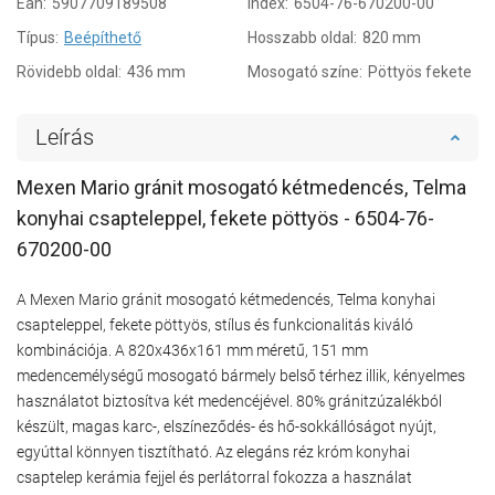
Ean:
5907709189508
Index:
6504-76-670200-00
Típus:
Beépíthető
Hosszabb oldal:
820 mm
Rövidebb oldal:
436 mm
Mosogató színe:
Pöttyös fekete
Leírás
Mexen Mario gránit mosogató kétmedencés, Telma
konyhai csapteleppel, fekete pöttyös - 6504-76-
670200-00
A Mexen Mario gránit mosogató kétmedencés, Telma konyhai
csapteleppel, fekete pöttyös, stílus és funkcionalitás kiváló
kombinációja. A 820x436x161 mm méretű, 151 mm
medencemélységű mosogató bármely belső térhez illik, kényelmes
használatot biztosítva két medencéjével. 80% gránitzúzalékból
készült, magas karc-, elszíneződés- és hő-sokkállóságot nyújt,
egyúttal könnyen tisztítható. Az elegáns réz króm konyhai
csaptelep kerámia fejjel és perlátorral fokozza a használat