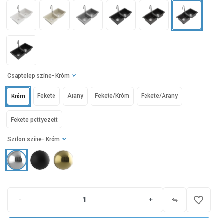
Csaptelep színe
- Króm
Fekete
Arany
Fekete/Króm
Fekete/Arany
Króm
Fekete pettyezett
Szifon színe
- Króm
favorite_border
-
+