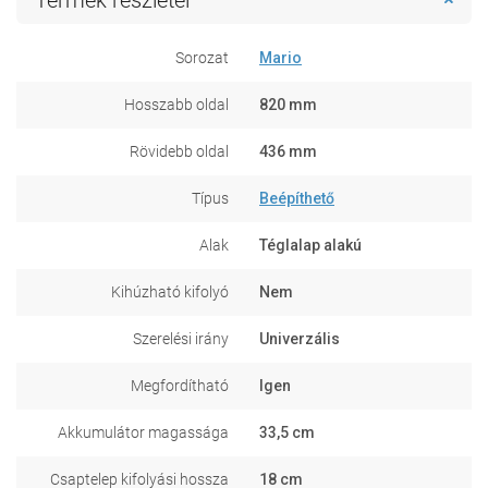
Sorozat
Mario
Hosszabb oldal
820 mm
Rövidebb oldal
436 mm
Típus
Beépíthető
Alak
Téglalap alakú
Kihúzható kifolyó
Nem
Szerelési irány
Univerzális
Megfordítható
Igen
Akkumulátor magassága
33,5 cm
Csaptelep kifolyási hossza
18 cm