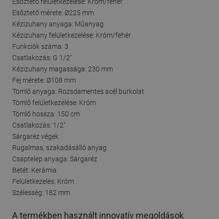
Esőztető felületkezelése: Króm/fehér
Esőztető mérete: Ø225 mm
Kézizuhany anyaga: Műanyag
Kézizuhany felületkezelése: Króm/fehér
Funkciók száma: 3
Csatlakozás: G 1/2"
Kézizuhany magassága: 230 mm
Fej mérete: Ø108 mm
Tömlő anyaga: Rozsdamentes acél burkolat
Tömlő felületkezelése: Króm
Tömlő hossza: 150 cm
Csatlakozás: 1/2"
Sárgaréz végek
Rugalmas, szakadásálló anyag
Csaptelep anyaga: Sárgaréz
Betét: Kerámia
Felületkezelés: Króm
Szélesség: 182 mm
A termékben használt innovatív megoldások