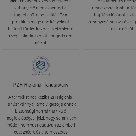
alkalmazásának köszönhetően a
rozsdamentes acélsz
zuhanycső nem csavarodik,
rendelkezik. Jobb tartó
függetlenül a pozíciótól. Ez a
hajlításállóságot biztos
praktikus megoldás kényelmet
zuhanycső hosszú évekig
biztosít fürdés közben, a vízfolyam
csere nélkül.
megszakadása miatti aggodalom
nélkül.
PZH Higiéniai Tanúsítvány
A termék rendelkezik PZH Higiéniai
Tanúsítvánnyal, amely igazolja annak
biztonsági normáknak való
megfelelőségét - jelzi, hogy semmilyen
módon nem hat negatívan az emberi
egészségre és a természetes