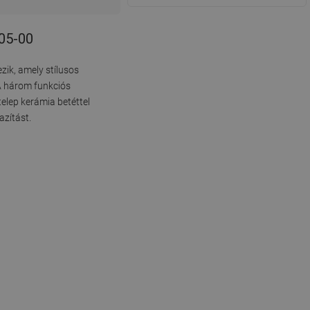
205-00
zik, amely stílusos
A három funkciós
elep kerámia betéttel
azítást.