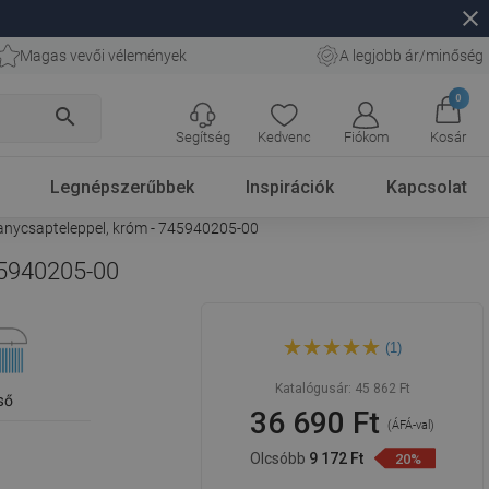
close
Magas vevői vélemények
A legjobb ár/minőség
0
search
Segítség
Kedvenc
Fiókom
Kosár
Legnépszerűbbek
Inspirációk
Kapcsolat
uhanycsapteleppel, króm - 745940205-00
745940205-00
Mexen Lynx Erik fali
(1)
szerelhető zuhanykészlet
esőztetővel és
zuhanycsapteleppel, króm -
Katalógusár:
45 862 Ft
745940205-00
ső
36 690 Ft
(ÁFÁ-val)
Olcsóbb
9 172 Ft
20%