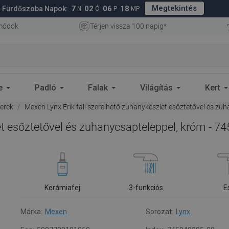
Megtekintés
7
02
06
17
Fürdőszoba Napok:
N
Ó
P
MP
 módok
Térjen vissza 100 napig*
e
Padló
Falak
Világítás
Kert
erek
Mexen Lynx Erik fali szerelhető zuhanykészlet esőztetővel és z
et esőztetővel és zuhanycsapteleppel, króm - 
Kerámiafej
3-funkciós
E
Márka:
Mexen
Sorozat:
Lynx