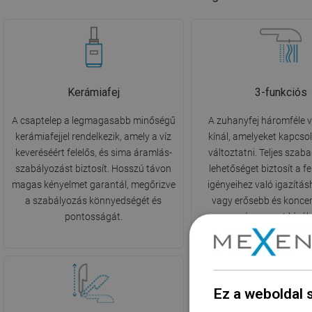
Kerámiafej
3-funkciós
A csaptelep a legmagasabb minőségű
A zuhanyfej háromféle 
kerámiafejjel rendelkezik, amely a víz
kínál, amelyeket kapcsol
keveréséért felelős, és sima áramlás-
változtatni. Teljes szab
szabályozást biztosít. Hosszú távon
lehetőséget biztosít a f
magas kényelmet garantál, megőrizve
igényeihez való igazítás
a szabályozás könnyedségét és
vagy erősebb és konce
pontosságát.
vízsugarat kínál
Ez a weboldal 