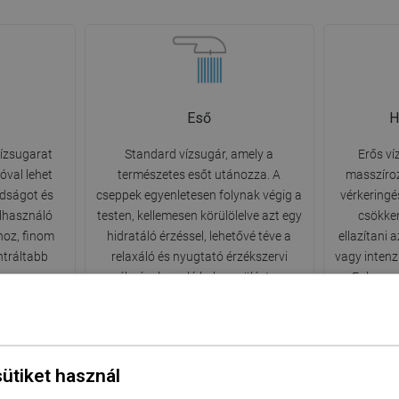
Eső
H
vízsugarat
Standard vízsugár, amely a
Erős ví
óval lehet
természetes esőt utánozza. A
masszíroz
adságot és
cseppek egyenletesen folynak végig a
vérkeringé
elhasználó
testen, kellemesen körülölelve azt egy
csökken
hoz, finom
hidratáló érzéssel, lehetővé téve a
ellazítani
ntráltabb
relaxáló és nyugtató érzékszervi
vagy intenzí
va.
élménybe való belemerülést a
Fokozza 
mindennapos fürdés során.
e
sütiket használ