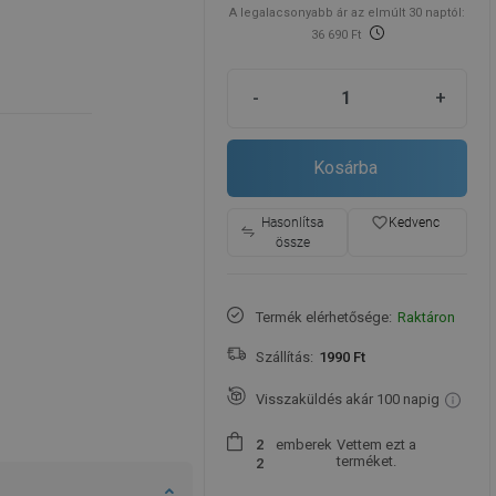
A legalacsonyabb ár az elmúlt 30 naptól:
36 690 Ft
-
+
Kosárba
favorite_border
Hasonlítsa
Kedvenc
össze
Termék elérhetősége:
Raktáron
Szállítás:
1990 Ft
Visszaküldés akár 100 napig
emberek
Vettem ezt a
2
terméket.
2