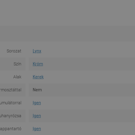
Sorozat
Lynx
Szín
Króm
Alak
Kerek
rmosztáttal
Nem
umulátorral
Igen
uhanyrózsa
Igen
appantartó
Igen