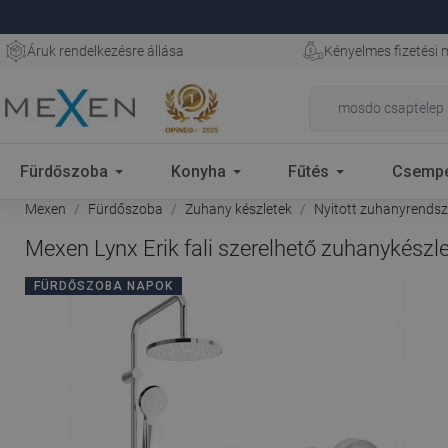
Áruk rendelkezésre állása
Kényelmes fizetési
Fürdőszoba
Konyha
Fűtés
Csemp
Mexen
Fürdőszoba
Zuhany készletek
Nyitott zuhanyrendsz
Mexen Lynx Erik fali szerelhető zuhanykészl
FÜRDŐSZOBA NAPOK