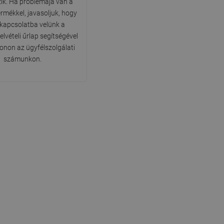
ik. Ha problémája van a
DANISH
ermékkel, javasoljuk, hogy
 kapcsolatba velünk a
SWEDISH
lvételi űrlap segítségével
FINNISH
fonon az ügyfélszolgálati
számunkon.
PORTUGUESE
CROATIAN
GREEK
SLOVENIAN