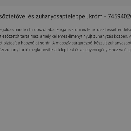
esőztetővel és zuhanycsapteleppel, króm - 745940
egoldás minden fürdőszobába. Elegáns króm és fehér díszítéssel rendelke
t esőztetőt tartalmaz, amely kellemes élményt nyújt zuhanyzás közben. 
t biztosít a használat során. A masszív sárgarézből készült zuhanycsapt
zi zuhany tartó megkönnyítik a telepítést és az egyéni igényekhez való ig