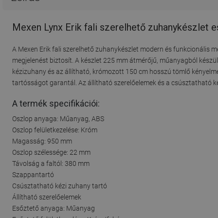
Mexen Lynx Erik fali szerelhető zuhanykészlet 
A Mexen Erik fali szerelhető zuhanykészlet modern és funkcionális m
megjelenést biztosít. A készlet 225 mm átmérőjű, műanyagból készül
kézizuhany és az állítható, krómozott 150 cm hosszú tömlő kényelme
tartósságot garantál. Az állítható szerelőelemek és a csúsztatható ké
A termék specifikációi:
Oszlop anyaga: Műanyag, ABS
Oszlop felületkezelése: Króm
Magasság: 950 mm
Oszlop szélessége: 22 mm
Távolság a faltól: 380 mm
Szappantartó
Csúsztatható kézi zuhany tartó
Állítható szerelőelemek
Esőztető anyaga: Műanyag