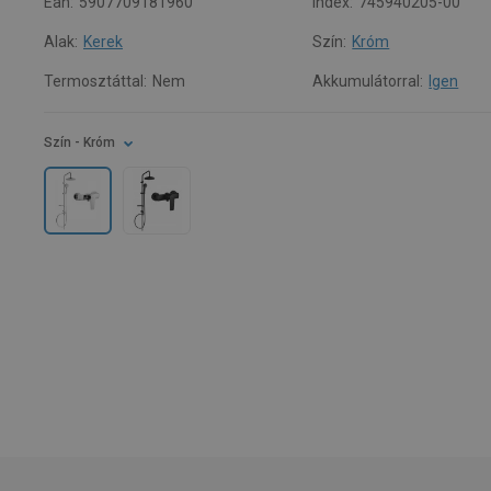
Ean:
5907709181960
Index:
745940205-00
Alak:
Kerek
Szín:
Króm
Termosztáttal:
Nem
Akkumulátorral:
Igen
Szín
- Króm