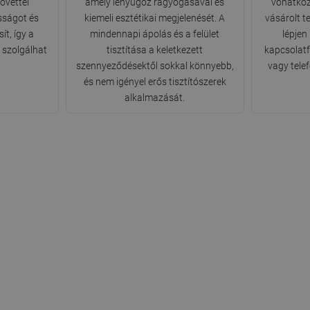
övettel
amely lenyűgöz ragyogásával és
vonatkoz
sságot és
kiemeli esztétikai megjelenését. A
vásárolt t
ít, így a
mindennapi ápolás és a felület
lépjen
 szolgálhat
tisztítása a keletkezett
kapcsolatfe
szennyeződésektől sokkal könnyebb,
vagy tele
és nem igényel erős tisztítószerek
alkalmazását.