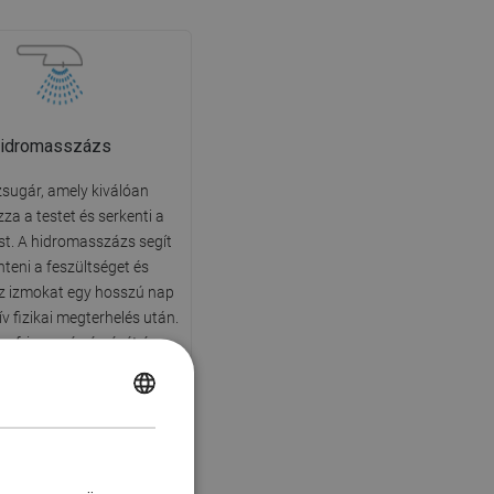
idromasszázs
zsugár, amely kiválóan
za a testet és serkenti a
st. A hidromasszázs segít
teni a feszültséget és
 az izmokat egy hosszú nap
v fizikai megterhelés után.
a frissesség érzését és
nergiával tölt fel.
POLISH
CZECH
GERMAN