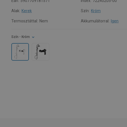
Ean:
5907709181571
Index:
72240205-00
Alak:
Kerek
Szín:
Króm
Termosztáttal:
Nem
Akkumulátorral:
Igen
Szín
- Króm