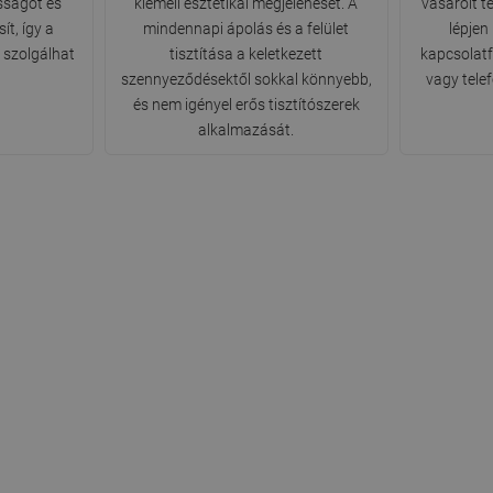
sságot és
kiemeli esztétikai megjelenését. A
vásárolt t
ít, így a
mindennapi ápolás és a felület
lépjen
 szolgálhat
tisztítása a keletkezett
kapcsolatfe
szennyeződésektől sokkal könnyebb,
vagy tele
és nem igényel erős tisztítószerek
alkalmazását.