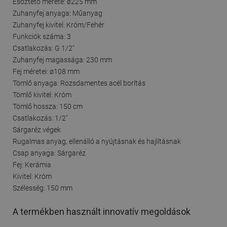
Esőztető mérete: ø225 mm
Zuhanyfej anyaga: Műanyag
Zuhanyfej kivitel: Króm/Fehér
Funkciók száma: 3
Csatlakozás: G 1/2"
Zuhanyfej magassága: 230 mm
Fej méretei: ø108 mm
Tömlő anyaga: Rozsdamentes acél borítás
Tömlő kivitel: Króm
Tömlő hossza: 150 cm
Csatlakozás: 1/2"
Sárgaréz végek
Rugalmas anyag, ellenálló a nyújtásnak és hajlításnak
Csap anyaga: Sárgaréz
Fej: Kerámia
Kivitel: Króm
Szélesség: 150 mm
A termékben használt innovatív megoldások