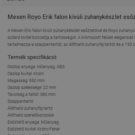
Mexen Royo Erik falon kívüli zuhanykészlet es
A Mexen Erik falon kívüli zuhanykészlet esőztetővel és Royo zuhan
szilárd kivitel biztosítja a tartósságot. A krómozott felület elegan
tartalmazza a szappantartót, az állítható zuhanyfej tartót és a 150
Termék specifikáció:
Oszlop anyaga: Műanyag, ABS
Oszlop kivitel: Króm
Magasság: 950 mm
Oszlop szélessége: 22 mm
Távolság a faltól: 380 mm
Szappantartó
Állítható zuhanyfej tartó
Állítható szerelőkonzolok
Esőztető anyaga: Műanyag
Esőztető kivitel: Króm/Fehér