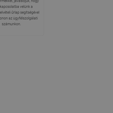
ermékkel, javasoljuk, hogy
DANISH
 kapcsolatba velünk a
lvételi űrlap segítségével
SWEDISH
fonon az ügyfélszolgálati
FINNISH
számunkon.
PORTUGUESE
CROATIAN
GREEK
SLOVENIAN