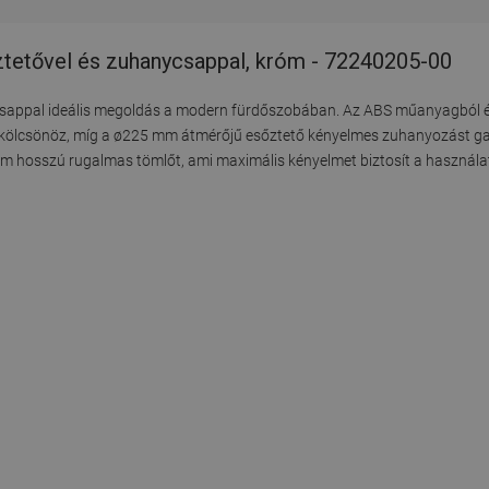
őztetővel és zuhanycsappal, króm - 72240205-00
ycsappal ideális megoldás a modern fürdőszobában. Az ABS műanyagból é
ciát kölcsönöz, míg a ø225 mm átmérőjű esőztető kényelmes zuhanyozást ga
 cm hosszú rugalmas tömlőt, ami maximális kényelmet biztosít a használa