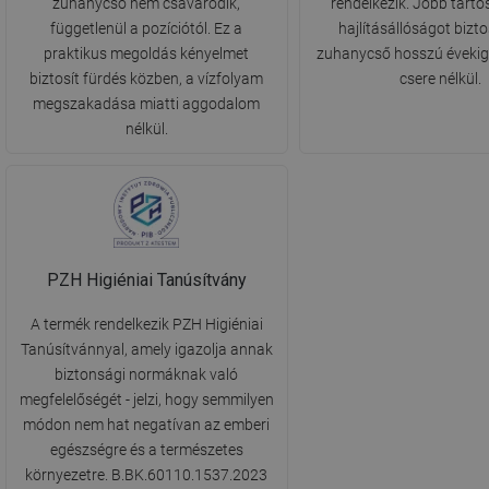
zuhanycső nem csavarodik,
rendelkezik. Jobb tartó
függetlenül a pozíciótól. Ez a
hajlításállóságot biztos
praktikus megoldás kényelmet
zuhanycső hosszú évekig
biztosít fürdés közben, a vízfolyam
csere nélkül.
megszakadása miatti aggodalom
nélkül.
PZH Higiéniai Tanúsítvány
A termék rendelkezik PZH Higiéniai
Tanúsítvánnyal, amely igazolja annak
biztonsági normáknak való
megfelelőségét - jelzi, hogy semmilyen
módon nem hat negatívan az emberi
egészségre és a természetes
környezetre. B.BK.60110.1537.2023