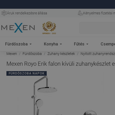
Áruk rendelkezésre állása
Kényelmes fizetési
Fürdőszoba
Konyha
Fűtés
Csemp
Mexen
Fürdőszoba
Zuhany készletek
Nyitott zuhanyrendsz
Mexen Royo Erik falon kívüli zuhanykészlet
FÜRDŐSZOBA NAPOK