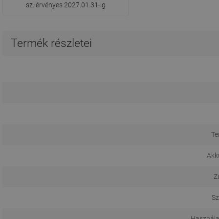
sz. érvényes 2027.01.31-ig
Termék részletei
Te
Akk
Z
Sz
Használa