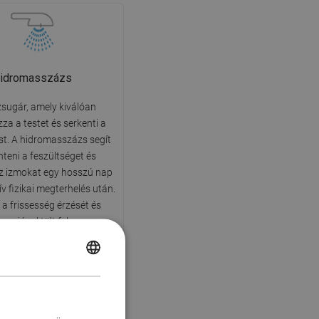
idromasszázs
zsugár, amely kiválóan
za a testet és serkenti a
st. A hidromasszázs segít
teni a feszültséget és
 az izmokat egy hosszú nap
v fizikai megterhelés után.
a frissesség érzését és
nergiával tölt fel.
POLISH
CZECH
GERMAN