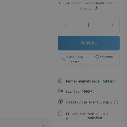
A legalacsonyabb ár az elmúlt 30 naptól:
32 590 Ft
-
+
Kosárba
favorite_border
Hasonlítsa
Kedvenc
össze
Termék elérhetősége:
Raktáron
Szállítás:
1990 Ft
Visszaküldés akár 100 napig
emberek
Vettem ezt a
1
1
terméket.
4