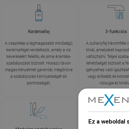
Kerámiafej
3-funkciós
A csaptelep a legmagasabb minőségű
A zuhanyfej háromféle 
kerámiafejjel rendelkezik, amely a víz
kínál, amelyeket kapcsol
keveréséért felelős, és sima áramlás-
változtatni. Teljes szab
szabályozást biztosít. Hosszú távon
lehetőséget biztosít a f
magas kényelmet garantál, megőrizve
igényeihez való igazítás
a szabályozás könnyedségét és
vagy erősebb és konce
pontosságát.
vízsugarat kínál
Ez a weboldal 