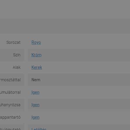
Sorozat
Royo
Szín
Króm
Alak
Kerek
rmosztáttal
Nem
umulátorral
Igen
uhanyrózsa
Igen
appantartó
Igen
ti útmutató
Letöltés