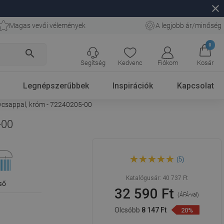
close
Magas vevői vélemények
A legjobb ár/minőség
0
search
Segítség
Kedvenc
Fiókom
Kosár
Legnépszerűbbek
Inspirációk
Kapcsolat
nycsappal, króm - 72240205-00
-00
Mexen Royo Erik falon kívüli
(5)
zuhanykészlet esőztetővel és
zuhanycsappal, króm -
72240205-00
Katalógusár:
40 737 Ft
ső
32 590 Ft
(ÁFÁ-val)
Olcsóbb
8 147 Ft
20%