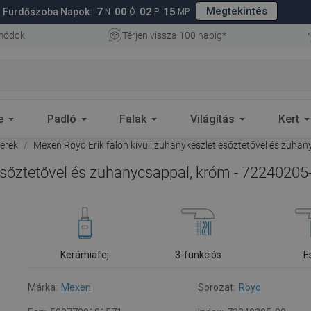
Megtekintés
7
00
02
14
Fürdőszoba Napok:
N
Ó
P
MP
 módok
Térjen vissza 100 napig*
e
Padló
Falak
Világítás
Kert
erek
Mexen Royo Erik falon kívüli zuhanykészlet esőztetővel és zuha
 esőztetővel és zuhanycsappal, króm - 72240205
Kerámiafej
3-funkciós
E
Márka:
Mexen
Sorozat:
Royo