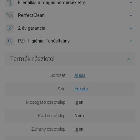
Ellenállás a magas hőmérsékletre
PerfectClean
2 év garancia
PZH Higiéniai Tanúsítvány
Termék részletei
Sorozat
Alexa
Szín
Fekete
Mosogató csaptelep
Igen
Kád csaptelep
Nem
Zuhany csaptelep
Igen