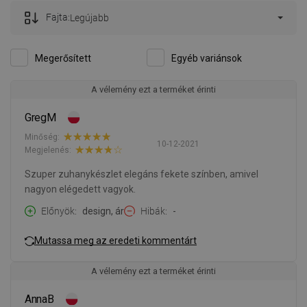
Fajta:
Legújabb
Megerősített
Egyéb variánsok
A vélemény ezt a terméket érinti
GregM
Minőség:
10-12-2021
Megjelenés:
Szuper zuhanykészlet elegáns fekete színben, amivel
nagyon elégedett vagyok.
Előnyök
design, ár
Hibák
-
Mutassa meg az eredeti kommentárt
A vélemény ezt a terméket érinti
AnnaB