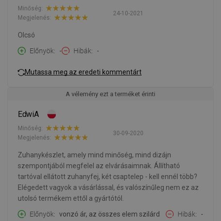
Minőség:
24-10-2021
Megjelenés:
Olcsó
Előnyök
-
Hibák
-
Mutassa meg az eredeti kommentárt
A vélemény ezt a terméket érinti
EdwiA
Minőség:
30-09-2020
Megjelenés:
Zuhanykészlet, amely mind minőség, mind dizájn
szempontjából megfelel az elvárásaimnak. Állítható
tartóval ellátott zuhanyfej, két csaptelep - kell ennél több?
Elégedett vagyok a vásárlással, és valószínűleg nem ez az
utolsó termékem ettől a gyártótól.
Előnyök
vonzó ár, az összes elem szilárd
Hibák
-