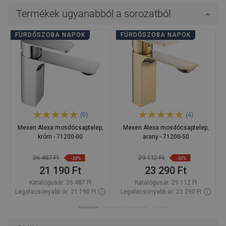
Termékek ugyanabból a sorozatból
FÜRDŐSZOBA NAPOK
FÜRDŐSZOBA NAPOK
(6)
(4)
Mexen Alexa mosdócsaptelep,
Mexen Alexa mosdócsaptelep,
króm - 71200-00
arany - 71200-50
26 487 Ft
29 112 Ft
-20%
-20%
21 190 Ft
23 290 Ft
Katalógusár:
26 487 Ft
Katalógusár:
29 112 Ft
Legalacsonyabb ár: 21 190 Ft
Legalacsonyabb ár: 23 290 Ft
Termék elérhetősége:
Raktáron
Termék elérhetősége:
Raktáron
Kosárba
Kosárba