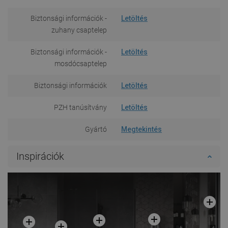
Biztonsági információk -
Letöltés
zuhany csaptelep
Biztonsági információk -
Letöltés
mosdócsaptelep
Biztonsági információk
Letöltés
PZH tanúsítvány
Letöltés
Gyártó
Megtekintés
Inspirációk