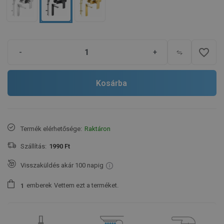
favorite_border
-
+
Kosárba
Termék elérhetősége:
Raktáron
Szállítás:
1990 Ft
Visszaküldés akár 100 napig
emberek
Vettem ezt a terméket.
1