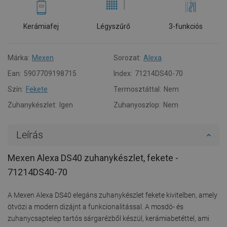
Kerámiafej
Légyszűrő
3-funkciós
Márka:
Mexen
Sorozat:
Alexa
Ean:
5907709198715
Index:
71214DS40-70
Szín:
Fekete
Termosztáttal:
Nem
Zuhanykészlet:
Igen
Zuhanyoszlop:
Nem
Leírás
Mexen Alexa DS40 zuhanykészlet, fekete -
71214DS40-70
A Mexen Alexa DS40 elegáns zuhanykészlet fekete kivitelben, amely
ötvözi a modern dizájnt a funkcionalitással. A mosdó- és
zuhanycsaptelep tartós sárgarézből készül, kerámiabetéttel, ami