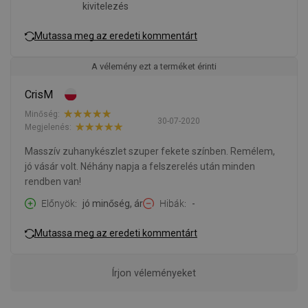
kivitelezés
Mutassa meg az eredeti kommentárt
A vélemény ezt a terméket érinti
CrisM
Minőség:
30-07-2020
Megjelenés:
Masszív zuhanykészlet szuper fekete színben. Remélem,
jó vásár volt. Néhány napja a felszerelés után minden
rendben van!
Előnyök
jó minőség, ár
Hibák
-
Mutassa meg az eredeti kommentárt
Írjon véleményeket