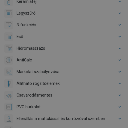
Kerámiafej
Légyszűrő
3-funkciós
Eső
Hidromasszázs
AntiCalc
Markolat szabályozása
Állítható rögzítőelemek
Csavarodásmentes
PVC burkolat
Ellenállás a mattulással és korrózióval szemben