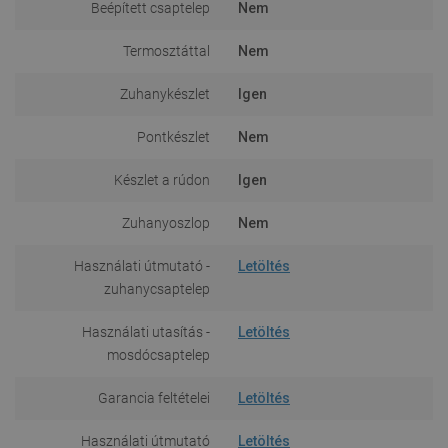
Beépített csaptelep
Nem
Termosztáttal
Nem
Zuhanykészlet
Igen
Pontkészlet
Nem
Készlet a rúdon
Igen
Zuhanyoszlop
Nem
Használati útmutató -
Letöltés
zuhanycsaptelep
Használati utasítás -
Letöltés
mosdócsaptelep
Garancia feltételei
Letöltés
Használati útmutató
Letöltés