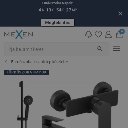
Fürdőszoba Napok:
4
13
54
25
N
Ó
P
MP
close
Megtekintés
0
search
Fürdőszobai csaptelep készletek
FÜRDŐSZOBA NAPOK