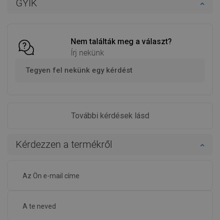
GYIK
Hasonlítsa
Hasonlítsa
favorite_border
Kedvenc
favorite_border
Kedvenc
össze
össze
Nem találták meg a választ?
Írj nekünk
Tegyen fel nekünk egy kérdést
További kérdések lásd
Kérdezzen a termékről