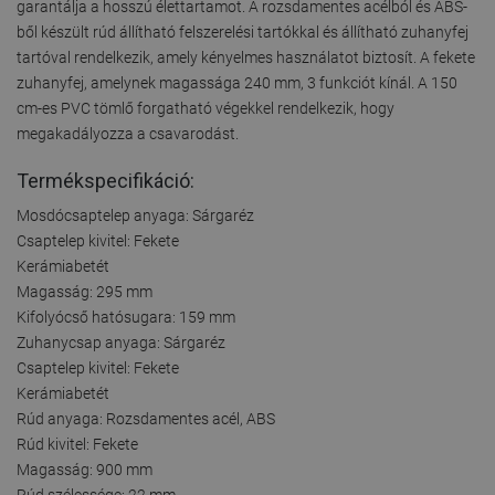
garantálja a hosszú élettartamot. A rozsdamentes acélból és ABS-
ből készült rúd állítható felszerelési tartókkal és állítható zuhanyfej
tartóval rendelkezik, amely kényelmes használatot biztosít. A fekete
zuhanyfej, amelynek magassága 240 mm, 3 funkciót kínál. A 150
cm-es PVC tömlő forgatható végekkel rendelkezik, hogy
megakadályozza a csavarodást.
Termékspecifikáció:
Mosdócsaptelep anyaga: Sárgaréz
Csaptelep kivitel: Fekete
Kerámiabetét
Magasság: 295 mm
Kifolyócső hatósugara: 159 mm
Zuhanycsap anyaga: Sárgaréz
Csaptelep kivitel: Fekete
Kerámiabetét
Rúd anyaga: Rozsdamentes acél, ABS
Rúd kivitel: Fekete
Magasság: 900 mm
Rúd szélessége: 22 mm