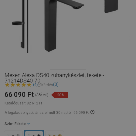
Mexen Alexa DS40 zuhanykészlet, fekete -
71214DS40-70
(0)
(4)
Kérdés
66 090 Ft
20%
(ÁFÁ-val)
Katalógusár:
82 612 Ft
A legalacsonyabb ár az elmúlt 30 naptól: 66 090 Ft
Szín
- Fekete