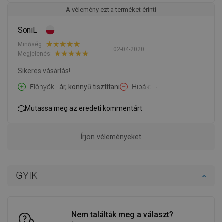
A vélemény ezt a terméket érinti
SoniL
Minőség:
02-04-2020
Megjelenés:
Sikeres vásárlás!
Előnyök
ár, könnyű tisztítani
Hibák
-
Mutassa meg az eredeti kommentárt
Írjon véleményeket
GYIK
Nem találták meg a választ?