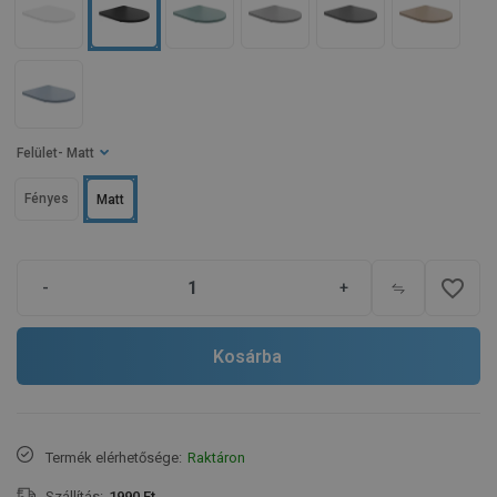
Felület
- Matt
Fényes
Matt
favorite_border
-
+
Kosárba
Termék elérhetősége:
Raktáron
Szállítás:
1990 Ft