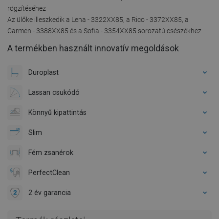
rögzítéséhez
Az ülőke illeszkedik a Lena - 3322XX85, a Rico - 3372XX85, a
Carmen - 3388XX85 és a Sofia - 3354XX85 sorozatú csészékhez
A termékben használt innovatív megoldások
Duroplast
Lassan csukódó
Könnyű kipattintás
Slim
Fém zsanérok
PerfectClean
2 év garancia