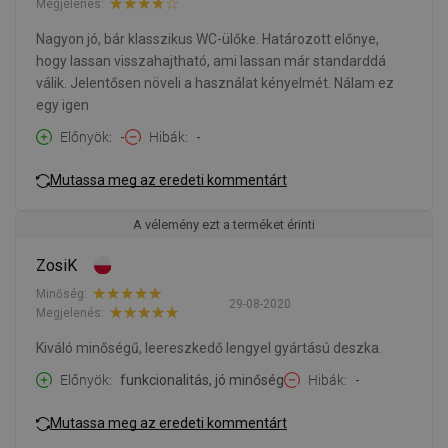
Megjelenés:
Nagyon jó, bár klasszikus WC-ülőke. Határozott előnye,
hogy lassan visszahajtható, ami lassan már standarddá
válik. Jelentősen növeli a használat kényelmét. Nálam ez
egy igen
Előnyök
-
Hibák
-
Mutassa meg az eredeti kommentárt
A vélemény ezt a terméket érinti
ZosiK
Minőség:
29-08-2020
Megjelenés:
Kiváló minőségű, leereszkedő lengyel gyártású deszka.
Előnyök
funkcionalitás, jó minőség
Hibák
-
Mutassa meg az eredeti kommentárt