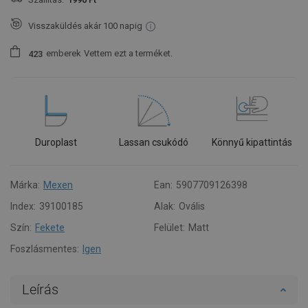
Visszaküldés akár 100 napig
emberek
Vettem ezt a terméket.
4
2
3
Duroplast
Lassan csukódó
Könnyű kipattintás
Márka:
Mexen
Ean:
5907709126398
Index:
39100185
Alak:
Ovális
Szín:
Fekete
Felület:
Matt
Foszlásmentes:
Igen
Leírás