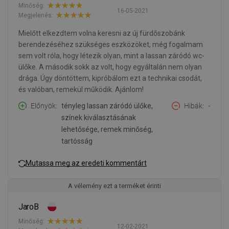
Minőség:
16-05-2021
Megjelenés:
Mielőtt elkezdtem volna keresni az új fürdőszobánk
berendezéséhez szükséges eszközöket, még fogalmam
sem volt róla, hogy létezik olyan, mint a lassan záródó wc-
ülőke. A második sokk az volt, hogy egyáltalán nem olyan
drága. Úgy döntöttem, kipróbálom ezt a technikai csodát,
és valóban, remekül működik. Ajánlom!
Előnyök
tényleg lassan záródó ülőke,
Hibák
-
színek kiválasztásának
lehetősége, remek minőség,
tartósság
Mutassa meg az eredeti kommentárt
A vélemény ezt a terméket érinti
JaroB
Minőség:
12-02-2021