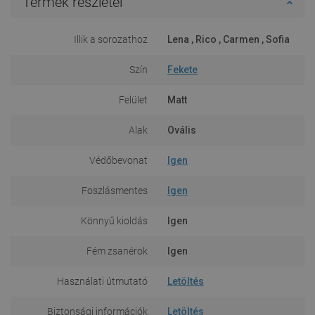
Termék részletei
Illik a sorozathoz
Lena , Rico , Carmen , Sofia
Szín
Fekete
Felület
Matt
Alak
Ovális
Védőbevonat
Igen
Foszlásmentes
Igen
Könnyű kioldás
Igen
Fém zsanérok
Igen
Használati útmutató
Letöltés
Biztonsági információk
Letöltés