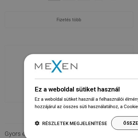
Fizetés több
Áruk rendelkezésre állása
Termékeink egy modern raktárban
várnak rád.Mindig készen áll a
Ez a weboldal sütiket használ
szállításra!
Ez a weboldal sütiket használ a felhasználói élmén
hozzájárul az összes süti használatához, a Cooki
RÉSZLETEK MEGJELENÍTÉSE
ÖSSZE
Gyors érintkezés
