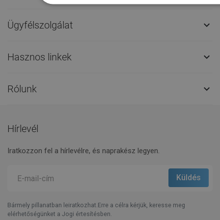
Ügyfélszolgálat

Hasznos linkek

Rólunk

Hírlevél
Iratkozzon fel a hírlevélre, és naprakész legyen.
Bármely pillanatban leiratkozhat.Erre a célra kérjük, keresse meg
elérhetőségünket a Jogi értesítésben.