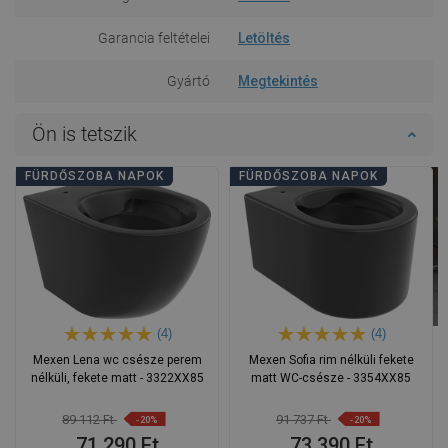
Garancia feltételei
Letöltés
Gyártó
Megtekintés
Ön is tetszik
FÜRDŐSZOBA NAPOK
FÜRDŐSZOBA NAPOK
(4)
(4)
Mexen Lena wc csésze perem
Mexen Sofia rim nélküli fekete
nélküli, fekete matt - 3322XX85
matt WC-csésze - 3354XX85
89 112 Ft
91 737 Ft
-20%
-20%
71 290 Ft
73 390 Ft