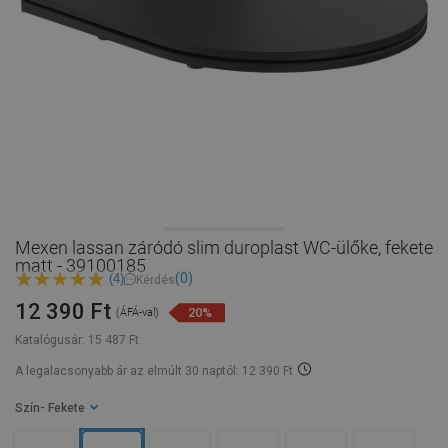
Mexen lassan záródó slim duroplast WC-ülőke, fekete
matt - 39100185
(0)
(4)
Kérdés
12 390 Ft
20%
(ÁFÁ-val)
Katalógusár:
15 487 Ft
A legalacsonyabb ár az elmúlt 30 naptól: 12 390 Ft
Szín
- Fekete