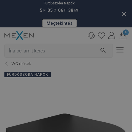
Fürdőszoba Napok:
5
05
06
37
N
Ó
P
MP
close
Megtekintés
0
search
WC-ülőkék
FÜRDŐSZOBA NAPOK