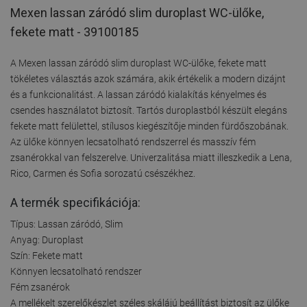
Mexen lassan záródó slim duroplast WC-ülőke,
fekete matt - 39100185
A Mexen lassan záródó slim duroplast WC-ülőke, fekete matt
tökéletes választás azok számára, akik értékelik a modern dizájnt
és a funkcionalitást. A lassan záródó kialakítás kényelmes és
csendes használatot biztosít. Tartós duroplastból készült elegáns
fekete matt felülettel, stílusos kiegészítője minden fürdőszobának.
Az ülőke könnyen lecsatolható rendszerrel és masszív fém
zsanérokkal van felszerelve. Univerzalitása miatt illeszkedik a Lena,
Rico, Carmen és Sofia sorozatú csészékhez.
A termék specifikációja:
Típus: Lassan záródó, Slim
Anyag: Duroplast
Szín: Fekete matt
Könnyen lecsatolható rendszer
Fém zsanérok
A mellékelt szerelőkészlet széles skálájú beállítást biztosít az ülőke