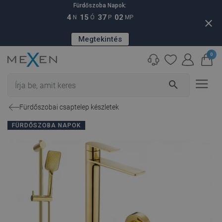
Fürdőszoba Napok:
4
15
37
02
N
Ó
P
MP
close
Megtekintés
0
search
Fürdőszobai csaptelep készletek
FÜRDŐSZOBA NAPOK