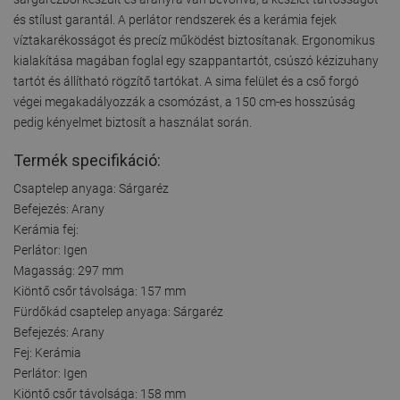
és stílust garantál. A perlátor rendszerek és a kerámia fejek
víztakarékosságot és precíz működést biztosítanak. Ergonomikus
kialakítása magában foglal egy szappantartót, csúszó kézizuhany
tartót és állítható rögzítő tartókat. A sima felület és a cső forgó
végei megakadályozzák a csomózást, a 150 cm-es hosszúság
pedig kényelmet biztosít a használat során.
Termék specifikáció:
Csaptelep anyaga: Sárgaréz
Befejezés: Arany
Kerámia fej:
Perlátor: Igen
Magasság: 297 mm
Kiöntő csőr távolsága: 157 mm
Fürdőkád csaptelep anyaga: Sárgaréz
Befejezés: Arany
Fej: Kerámia
Perlátor: Igen
Kiöntő csőr távolsága: 158 mm