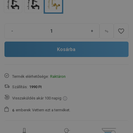
favorite_border
-
+
Kosárba
Termék elérhetősége:
Raktáron
Szállítás:
1990 Ft
Visszaküldés akár 100 napig
emberek
Vettem ezt a terméket.
6