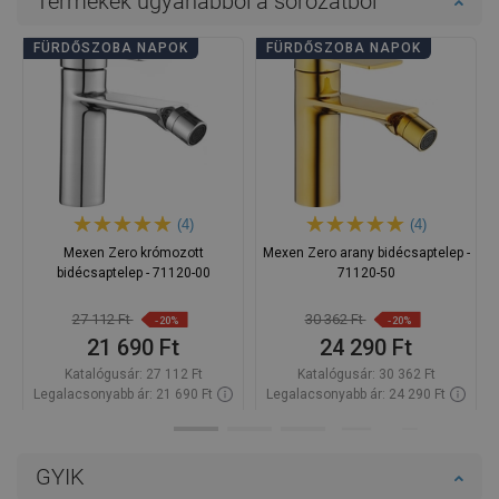
Termékek ugyanabból a sorozatból
FÜRDŐSZOBA NAPOK
FÜRDŐSZOBA NAPOK
(4)
(4)
Mexen Zero krómozott
Mexen Zero arany bidécsaptelep -
bidécsaptelep - 71120-00
71120-50
27 112 Ft
30 362 Ft
-20%
-20%
21 690 Ft
24 290 Ft
Katalógusár:
27 112 Ft
Katalógusár:
30 362 Ft
Legalacsonyabb ár: 21 690 Ft
Legalacsonyabb ár: 24 290 Ft
Termék elérhetősége:
Raktáron
Termék elérhetősége:
Raktáron
Kosárba
Kosárba
GYIK
Hasonlítsa
Hasonlítsa