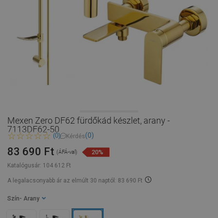
Mexen Zero DF62 fürdőkád készlet, arany -
7113DF62-50
(0)
(0)
Kérdés
83 690 Ft
20%
(ÁFÁ-val)
Katalógusár:
104 612 Ft
A legalacsonyabb ár az elmúlt 30 naptól: 83 690 Ft
Szín
- Arany