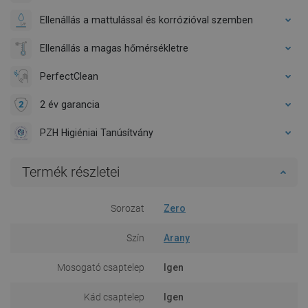
Ellenállás a mattulással és korrózióval szemben
Ellenállás a magas hőmérsékletre
PerfectClean
2 év garancia
PZH Higiéniai Tanúsítvány
Termék részletei
Sorozat
Zero
Szín
Arany
Mosogató csaptelep
Igen
Kád csaptelep
Igen