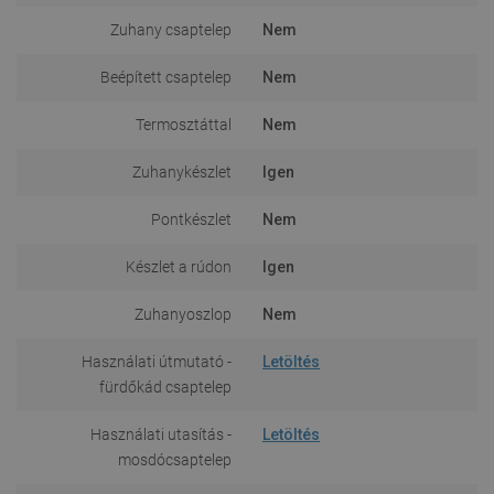
Zuhany csaptelep
Nem
Beépített csaptelep
Nem
Termosztáttal
Nem
Zuhanykészlet
Igen
Pontkészlet
Nem
Készlet a rúdon
Igen
Zuhanyoszlop
Nem
Használati útmutató -
Letöltés
fürdőkád csaptelep
Használati utasítás -
Letöltés
mosdócsaptelep