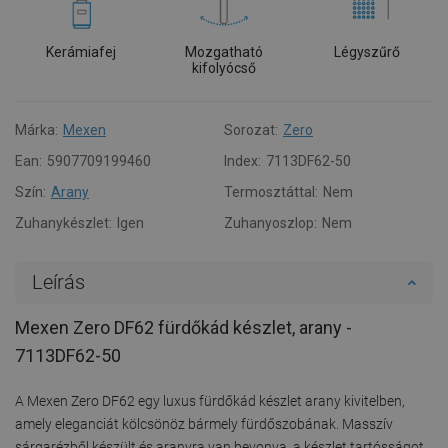
Kerámiafej
Mozgatható
Légyszűrő
kifolyócső
Márka:
Mexen
Sorozat:
Zero
Ean:
5907709199460
Index:
7113DF62-50
Szín:
Arany
Termosztáttal:
Nem
Zuhanykészlet:
Igen
Zuhanyoszlop:
Nem
Leírás
Mexen Zero DF62 fürdőkád készlet, arany -
7113DF62-50
A Mexen Zero DF62 egy luxus fürdőkád készlet arany kivitelben,
amely eleganciát kölcsönöz bármely fürdőszobának. Masszív
sárgarézből készült és aranyra van bevonva, a készlet tartósságot