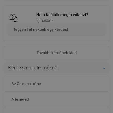
favorite_border
Kedvenc
favorite_border
Kedvenc
össze
össze
Nem találták meg a választ?
Írj nekünk
Tegyen fel nekünk egy kérdést
További kérdések lásd
Kérdezzen a termékről