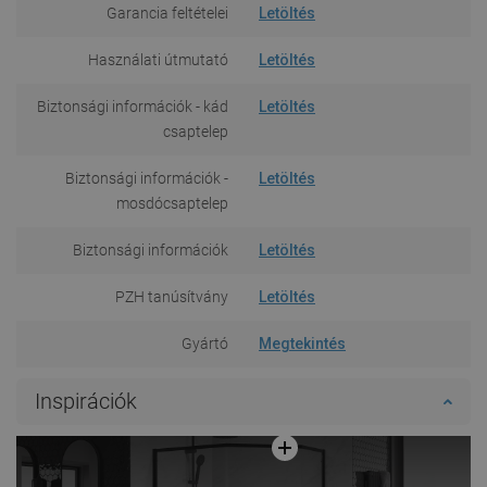
Garancia feltételei
Letöltés
Használati útmutató
Letöltés
Biztonsági információk - kád
Letöltés
csaptelep
Biztonsági információk -
Letöltés
mosdócsaptelep
Biztonsági információk
Letöltés
PZH tanúsítvány
Letöltés
Gyártó
Megtekintés
Inspirációk