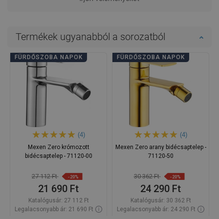
Termékek ugyanabból a sorozatból
FÜRDŐSZOBA NAPOK
FÜRDŐSZOBA NAPOK
(4)
(4)
Mexen Zero krómozott
Mexen Zero arany bidécsaptelep -
bidécsaptelep - 71120-00
71120-50
27 112 Ft
30 362 Ft
-20%
-20%
21 690 Ft
24 290 Ft
Katalógusár:
27 112 Ft
Katalógusár:
30 362 Ft
Legalacsonyabb ár: 21 690 Ft
Legalacsonyabb ár: 24 290 Ft