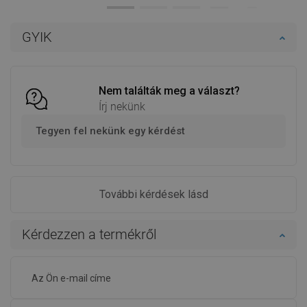
Termék elérhetősége:
Raktáron
Termék elérhetősége:
Raktáron
Kosárba
Kosárba
GYIK
Hasonlítsa
Hasonlítsa
favorite_border
Kedvenc
favorite_border
Kedvenc
össze
össze
Nem találták meg a választ?
Írj nekünk
Tegyen fel nekünk egy kérdést
További kérdések lásd
Kérdezzen a termékről