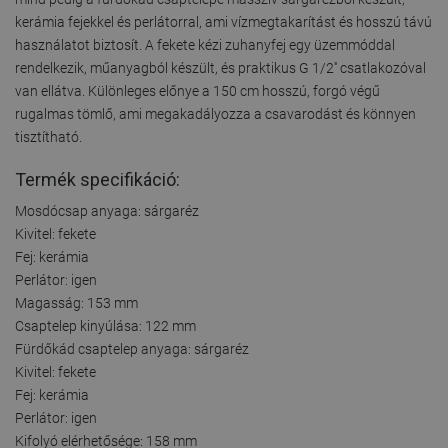
kerámia fejekkel és perlátorral, ami vízmegtakarítást és hosszú távú
használatot biztosít. A fekete kézi zuhanyfej egy üzemmóddal
rendelkezik, műanyagból készült, és praktikus G 1/2'' csatlakozóval
van ellátva. Különleges előnye a 150 cm hosszú, forgó végű
rugalmas tömlő, ami megakadályozza a csavarodást és könnyen
tisztítható.
Termék specifikáció:
Mosdócsap anyaga: sárgaréz
Kivitel: fekete
Fej: kerámia
Perlátor: igen
Magasság: 153 mm
Csaptelep kinyúlása: 122 mm
Fürdőkád csaptelep anyaga: sárgaréz
Kivitel: fekete
Fej: kerámia
Perlátor: igen
Kifolyó elérhetősége: 158 mm