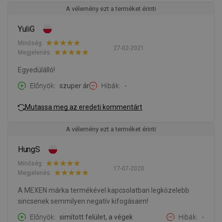
A vélemény ezt a terméket érinti
YuliG
Minőség:
27-02-2021
Megjelenés:
Egyedülálló!
Előnyök
szuper ár
Hibák
-
Mutassa meg az eredeti kommentárt
A vélemény ezt a terméket érinti
HungS
Minőség:
17-07-2020
Megjelenés:
A MEXEN márka termékével kapcsolatban legközelebb
sincsenek semmilyen negatív kifogásaim!
Előnyök
simított felület, a végek
Hibák
-