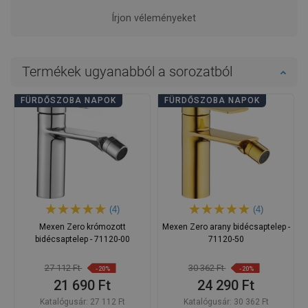
Írjon véleményeket
Termékek ugyanabból a sorozatból
FÜRDŐSZOBA NAPOK
FÜRDŐSZOBA NAPOK
(4)
(4)
Mexen Zero krómozott
Mexen Zero arany bidécsaptelep -
bidécsaptelep - 71120-00
71120-50
27 112 Ft
30 362 Ft
-20%
-20%
21 690 Ft
24 290 Ft
Katalógusár:
27 112 Ft
Katalógusár:
30 362 Ft