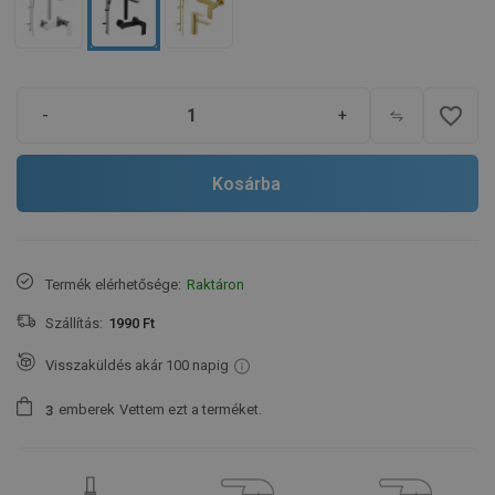
favorite_border
-
+
Kosárba
Termék elérhetősége:
Raktáron
Szállítás:
1990 Ft
Visszaküldés akár 100 napig
emberek
Vettem ezt a terméket.
3