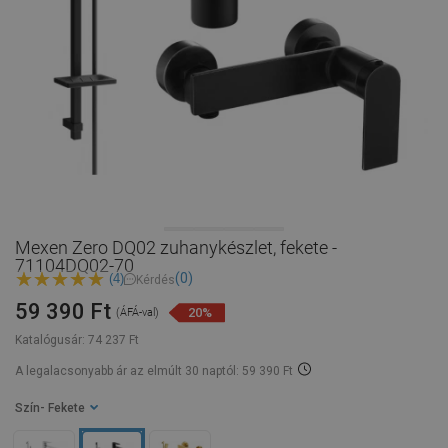
Mexen Zero DQ02 zuhanykészlet, fekete -
71104DQ02-70
(0)
(4)
Kérdés
59 390 Ft
20%
(ÁFÁ-val)
Katalógusár:
74 237 Ft
A legalacsonyabb ár az elmúlt 30 naptól: 59 390 Ft
Szín
- Fekete