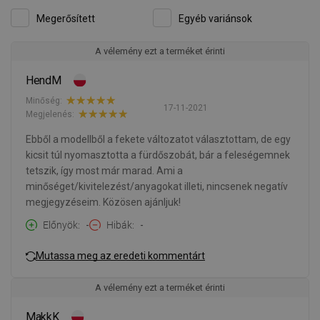
Megerősített
Egyéb variánsok
A vélemény ezt a terméket érinti
HendM
Minőség:
17-11-2021
Megjelenés:
Ebből a modellből a fekete változatot választottam, de egy
kicsit túl nyomasztotta a fürdőszobát, bár a feleségemnek
tetszik, így most már marad. Ami a
minőséget/kivitelezést/anyagokat illeti, nincsenek negatív
megjegyzéseim. Közösen ajánljuk!
Előnyök
-
Hibák
-
Mutassa meg az eredeti kommentárt
A vélemény ezt a terméket érinti
MakkK