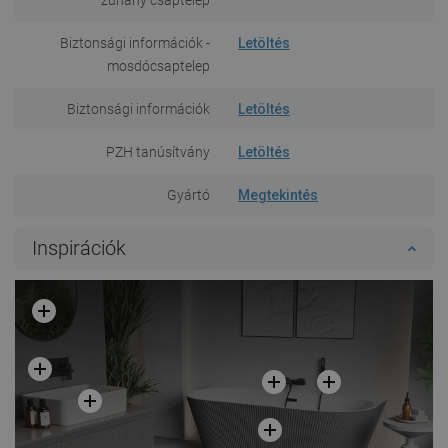
Biztonsági információk -
Letöltés
mosdócsaptelep
Biztonsági információk
Letöltés
PZH tanúsítvány
Letöltés
Gyártó
Megtekintés
Inspirációk