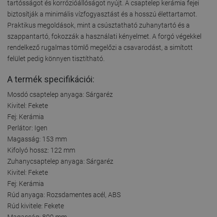
tartósságot és korrózióállóságot nyújt. A csaptelep kerámia fejei
biztosítják a minimális vízfogyasztást és a hosszú élettartamot.
Praktikus megoldások, mint a csúsztatható zuhanytartó és a
szappantartó, fokozzák a használati kényelmet. A forgó végekkel
rendelkező rugalmas tömlő megelőzi a csavarodást, a simított
felület pedig könnyen tisztítható.
A termék specifikációi:
Mosdó csaptelep anyaga: Sárgaréz
Kivitel: Fekete
Fej: Kerámia
Perlátor: Igen
Magasság: 153 mm
Kifolyó hossz: 122 mm
Zuhanycsaptelep anyaga: Sárgaréz
Kivitel: Fekete
Fej: Kerámia
Rúd anyaga: Rozsdamentes acél, ABS
Rúd kivitele: Fekete
Magasság: 800 mm