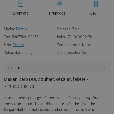
Kerámiafej
1-funkciós
Eső
Márka:
Mexen
Sorozat:
Zero
Ean:
5907709199255
Index:
71104DQ02-70
Szín:
Fekete
Termosztáttal:
Nem
Zuhanykészlet:
Igen
Zuhanyoszlop:
Nem
Leírás
Mexen Zero DQ02 zuhanykészlet, fekete -
71104DQ02-70
A Mexen Zero DQ02 egy stílusos, modern fekete zuhanykészlet,
amely tökéletesen illik a fürdőszobák elegáns belső tereibe.
Sárgarézből és rozsdamentes acélból készült, és kivételes