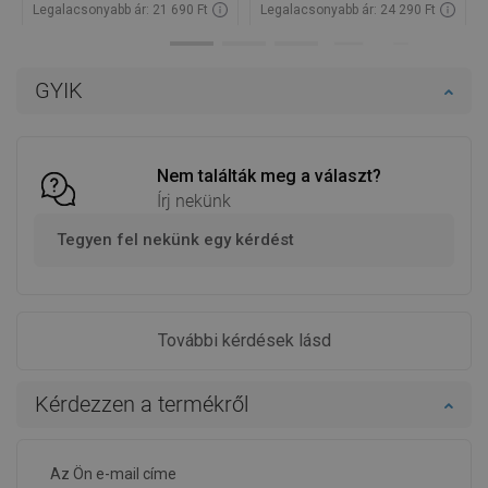
Legalacsonyabb ár: 21 690 Ft
Legalacsonyabb ár: 24 290 Ft
Termék elérhetősége:
Raktáron
Termék elérhetősége:
Raktáron
Kosárba
Kosárba
GYIK
Hasonlítsa
Hasonlítsa
favorite_border
Kedvenc
favorite_border
Kedvenc
össze
össze
Nem találták meg a választ?
Írj nekünk
Tegyen fel nekünk egy kérdést
További kérdések lásd
Kérdezzen a termékről