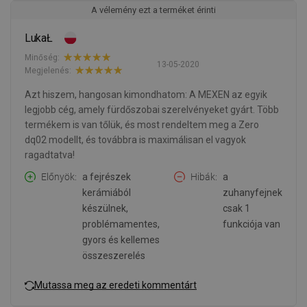
A vélemény ezt a terméket érinti
LukaŁ
Minőség:
13-05-2020
Megjelenés:
Azt hiszem, hangosan kimondhatom: A MEXEN az egyik
legjobb cég, amely fürdőszobai szerelvényeket gyárt. Több
termékem is van tőlük, és most rendeltem meg a Zero
dq02 modellt, és továbbra is maximálisan el vagyok
ragadtatva!
Előnyök
a fejrészek
Hibák
a
kerámiából
zuhanyfejnek
készülnek,
csak 1
problémamentes,
funkciója van
gyors és kellemes
összeszerelés
Mutassa meg az eredeti kommentárt