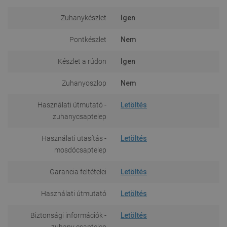
Zuhanykészlet
Igen
Pontkészlet
Nem
Készlet a rúdon
Igen
Zuhanyoszlop
Nem
Használati útmutató -
Letöltés
zuhanycsaptelep
Használati utasítás -
Letöltés
mosdócsaptelep
Garancia feltételei
Letöltés
Használati útmutató
Letöltés
Biztonsági információk -
Letöltés
zuhany csaptelep