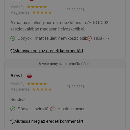
Minőség:
26-09-2021
Megjelenés:
A magas minőségi normáimhoz képest a ZERO DQ02
készlet valóban magasan helyezkedik el.
Előnyök
matt felület, nem koszolódik
Hibák
-
Mutassa meg az eredeti kommentárt
A vélemény ezt a terméket érinti
AlevJ
Minőség:
01-06-2021
Megjelenés:
Rendes!
Előnyök
színvilág
Hibák
nincsen
Mutassa meg az eredeti kommentárt