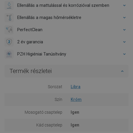
Ellenállás a mattulással és korrózióval szemben
Ellenállás a magas hőmérsékletre
PerfectClean
2 év garancia
PZH Higiéniai Tanúsítvány
Termék részletei
Sorozat
Libra
Szín
Króm
Mosogató csaptelep
Igen
Kád csaptelep
Igen