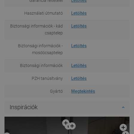
Garancia feltételei
Letöltés
Használati útmutató
Letöltés
Biztonsági információk - kád
Letöltés
csaptelep
Biztonsági információk -
Letöltés
mosdócsaptelep
Biztonsági információk
Letöltés
PZH tanúsítvány
Letöltés
Gyártó
Megtekintés
Inspirációk