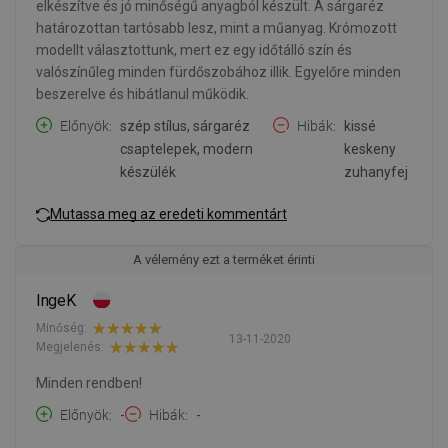
elkészítve és jó minőségű anyagból készült. A sárgaréz
határozottan tartósabb lesz, mint a műanyag. Krómozott
modellt választottunk, mert ez egy időtálló szín és
valószínűleg minden fürdőszobához illik. Egyelőre minden
beszerelve és hibátlanul működik.
Előnyök
szép stílus, sárgaréz
Hibák
kissé
csaptelepek, modern
keskeny
készülék
zuhanyfej
Mutassa meg az eredeti kommentárt
A vélemény ezt a terméket érinti
IngeK
Minőség:
13-11-2020
Megjelenés:
Minden rendben!
Előnyök
-
Hibák
-