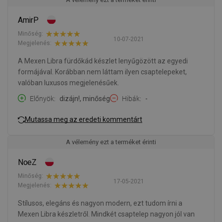
AmirP
Minőség:
10-07-2021
Megjelenés:
A Mexen Libra fürdőkád készlet lenyűgözött az egyedi
formájával. Korábban nem láttam ilyen csaptelepeket,
valóban luxusos megjelenésűek.
Előnyök
dizájn!, minőség
Hibák
-
Mutassa meg az eredeti kommentárt
A vélemény ezt a terméket érinti
NoeZ
Minőség:
17-05-2021
Megjelenés:
Stílusos, elegáns és nagyon modern, ezt tudom írni a
Mexen Libra készletről. Mindkét csaptelep nagyon jól van