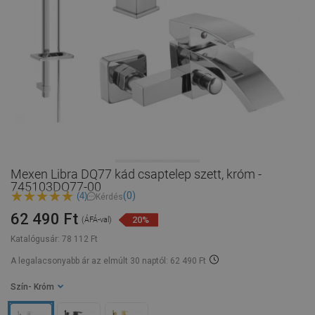
Mexen Libra DQ77 kád csaptelep szett, króm -
745103DQ77-00
(0)
(4)
Kérdés
62 490 Ft
20%
(ÁFÁ-val)
Katalógusár:
78 112 Ft
A legalacsonyabb ár az elmúlt 30 naptól: 62 490 Ft
Szín
- Króm