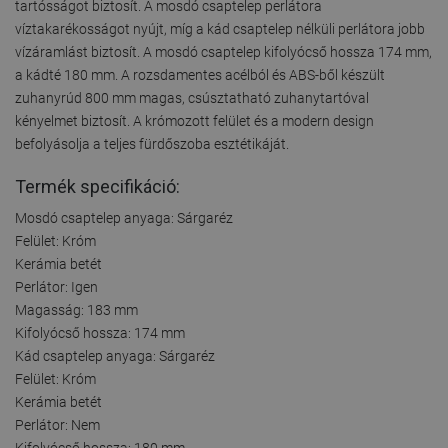
tartósságot biztosít. A mosdó csaptelep perlátora
víztakarékosságot nyújt, míg a kád csaptelep nélküli perlátora jobb
vízáramlást biztosít. A mosdó csaptelep kifolyócső hossza 174 mm,
a kádté 180 mm. A rozsdamentes acélból és ABS-ből készült
zuhanyrúd 800 mm magas, csúsztatható zuhanytartóval
kényelmet biztosít. A krómozott felület és a modern design
befolyásolja a teljes fürdőszoba esztétikáját.
Termék specifikáció:
Mosdó csaptelep anyaga: Sárgaréz
Felület: Króm
Kerámia betét
Perlátor: Igen
Magasság: 183 mm
Kifolyócső hossza: 174 mm
Kád csaptelep anyaga: Sárgaréz
Felület: Króm
Kerámia betét
Perlátor: Nem
Kifolyócső hossza: 180 mm