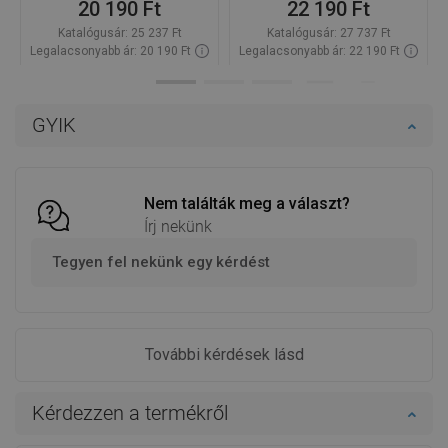
20 190 Ft
22 190 Ft
Katalógusár:
25 237 Ft
Katalógusár:
27 737 Ft
Legalacsonyabb ár: 20 190 Ft
Legalacsonyabb ár: 22 190 Ft
Termék elérhetősége:
Raktáron
Termék elérhetősége:
Raktáron
Kosárba
Kosárba
GYIK
Hasonlítsa
Hasonlítsa
favorite_border
Kedvenc
favorite_border
Kedvenc
össze
össze
Nem találták meg a választ?
Írj nekünk
Tegyen fel nekünk egy kérdést
További kérdések lásd
Kérdezzen a termékről