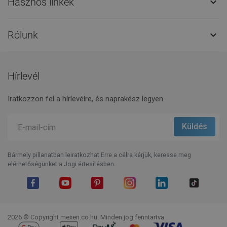
Hasznos linkek

Rólunk

Hírlevél
Iratkozzon fel a hírlevélre, és naprakész legyen.
Bármely pillanatban leiratkozhat.Erre a célra kérjük, keresse meg
elérhetőségünket a Jogi értesítésben.
Facebook
YouTube
Pinterest
Instagram
LinkedIn
TikTok
2026 © Copyright mexen.co.hu. Minden jog fenntartva.