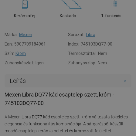
Kerámiafej
Kaskada
1-funkciós
Márka:
Mexen
Sorozat:
Libra
Ean:
5907709184961
Index:
745103DQ77-00
Szín:
Króm
Termosztáttal:
Nem
Zuhanykészlet:
Igen
Zuhanyoszlop:
Nem
Leírás
Mexen Libra DQ77 kád csaptelep szett, króm -
745103DQ77-00
A Mexen Libra DQ77 kád csaptelep szett, króm változata tökéletes
elegancia és funkcionalitás kombinációja. A sárgarézből készült
mosdó csaptelep kerámia betéttel és krómozott felülettel