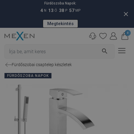
Fürdőszoba Napok:
4
13
38
56
N
Ó
P
MP
close
Megtekintés
0
search
Fürdőszobai csaptelep készletek
FÜRDŐSZOBA NAPOK