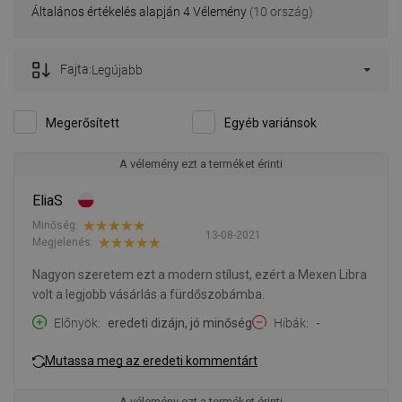
Általános értékelés alapján 4 Vélemény
(10 ország)
Fajta:
Legújabb
Megerősített
Egyéb variánsok
A vélemény ezt a terméket érinti
EliaS
Minőség:
13-08-2021
Megjelenés:
Nagyon szeretem ezt a modern stílust, ezért a Mexen Libra
volt a legjobb vásárlás a fürdőszobámba.
Előnyök
eredeti dizájn, jó minőség
Hibák
-
Mutassa meg az eredeti kommentárt
A vélemény ezt a terméket érinti