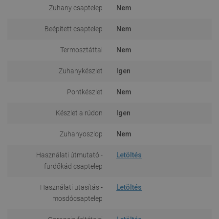
Zuhany csaptelep
Nem
Beépített csaptelep
Nem
Termosztáttal
Nem
Zuhanykészlet
Igen
Pontkészlet
Nem
Készlet a rúdon
Igen
Zuhanyoszlop
Nem
Használati útmutató -
Letöltés
fürdőkád csaptelep
Használati utasítás -
Letöltés
mosdócsaptelep