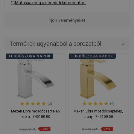
Mutassa meg az eredeti kommentárt
Írjon véleményeket
Termékek ugyanabból a sorozatból
FÜRDŐSZOBA NAPOK
FÜRDŐSZOBA NAPOK
(5)
(4)
Mexen Libra mosdócsaptelep,
Mexen Libra mosdócsaptelep,
króm - 745100-00
arany - 745100-50
25 237 Ft
27 737 Ft
-20%
-20%