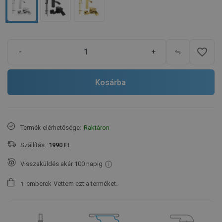
favorite_border
-
+
Kosárba
Termék elérhetősége:
Raktáron
Szállítás:
1990 Ft
Visszaküldés akár 100 napig
emberek
Vettem ezt a terméket.
1