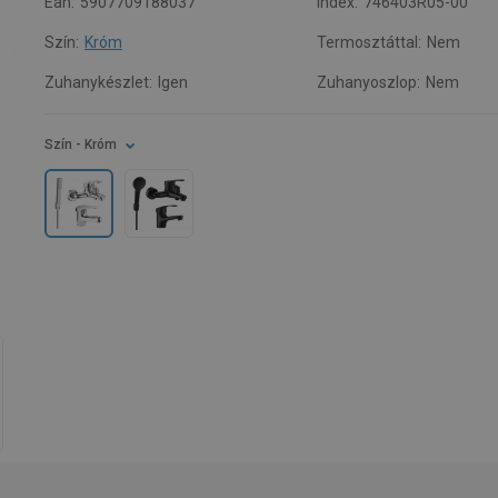
Ean:
5907709188037
Index:
746403R05-00
Szín:
Króm
Termosztáttal:
Nem
Zuhanykészlet:
Igen
Zuhanyoszlop:
Nem
Szín
- Króm