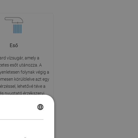
Eső
rd vízsugár, amely a
etes esőt utánozza. A
enletesen folynak végig a
lemesen körülölelve azt egy
 érzéssel, lehetővé téve a
 és nyugtató érzékszervi
e való belemerülést a
nnapos fürdés során.
POLISH
CZECH
GERMAN