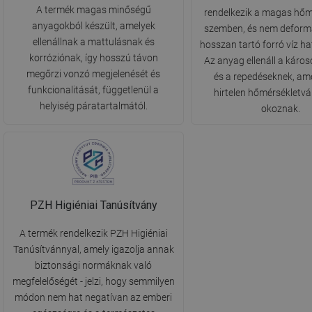
A termék magas minőségű
rendelkezik a magas hőm
anyagokból készült, amelyek
szemben, és nem deform
ellenállnak a mattulásnak és
hosszan tartó forró víz h
korróziónak, így hosszú távon
Az anyag ellenáll a kár
megőrzi vonzó megjelenését és
és a repedéseknek, am
funkcionalitását, függetlenül a
hirtelen hőmérsékletv
helyiség páratartalmától.
okoznak.
PZH Higiéniai Tanúsítvány
A termék rendelkezik PZH Higiéniai
Tanúsítvánnyal, amely igazolja annak
biztonsági normáknak való
megfelelőségét - jelzi, hogy semmilyen
módon nem hat negatívan az emberi