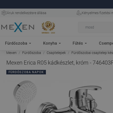
Áruk rendelkezésre állása
Kényelmes fizetési
Fürdőszoba
Konyha
Fűtés
Csemp
Mexen
Fürdőszoba
Csaptelepek
Fürdőszobai csaptelep kés
Mexen Erica R05 kádkészlet, króm - 746403
FÜRDŐSZOBA NAPOK