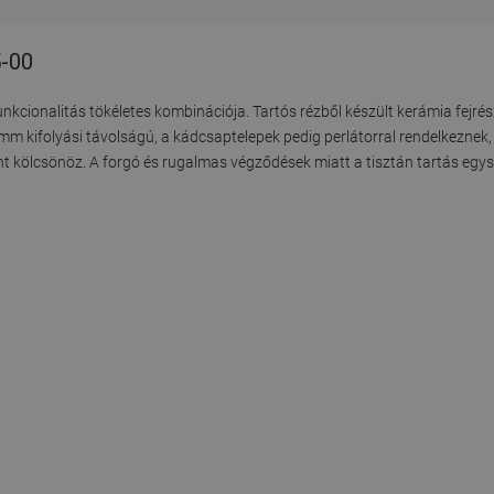
5-00
kcionalitás tökéletes kombinációja. Tartós rézből készült kerámia fejrész
kifolyási távolságú, a kádcsaptelepek pedig perlátorral rendelkeznek,
 kölcsönöz. A forgó és rugalmas végződések miatt a tisztán tartás egys