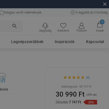
close
Magas vevői vélemények
A legjobb ár/minőség
0
search
Segítség
Kedvenc
Fiókom
Kosár
Legnépszerűbbek
Inspirációk
Kapcsolat
Mexen Erica R05 kádkészlet,
(4)
króm - 746403R05-00
Katalógusár:
38 737 Ft
nkciós
30 990 Ft
(ÁFÁ-val)
Olcsóbb
7 747 Ft
20%