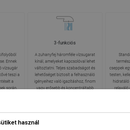
3-funkciós
kifolyóból
A zuhanyfej háromféle vízsugarat
Standa
ése. Ennek
kínál, amelyeket kapcsolóval lehet
termész
ó vízsugár
változtatni. Teljes szabadságot és
cseppek egy
ővé teszi a
lehetőséget biztosít a felhasználó
testen, kel
ntését a
igényeihez való igazításhoz, finom
hidratáló
ek során,
vagy erősebb és koncentráltabb
relaxáló
ámlák
vízsugarat kínálva.
élményb
.
minde
sütiket használ