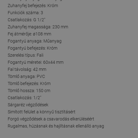
Zuhanyfej befejezés: Króm
Funkciók száma: 3
Csatlakozás: G 1/2"
Zuhanyfej magassága: 230 mm
Fej átmérője: ø108 mm
Fogantyú anyaga: Műanyag
Fogantyú befejezés: Króm
Szerelési típus: Fali
Fogantyú méretei: 60x44 mm
Fal távolság: 42 mm
Tömlő anyaga: PVC
Tömlő befejezés: Króm
Tömlő hossza: 150 cm
Csatlakozás: 1/2"
Sárgaréz végződések
Simított felület a könnyű tisztításért
Forgó végződések a csavarodás elkerüléséért
Rugalmas, húzásnak és hajlításnak ellenálló anyag