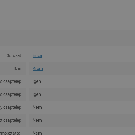
Sorozat
Erica
Szín
Króm
ó csaptelep
Igen
d csaptelep
Igen
y csaptelep
Nem
tt csaptelep
Nem
rmosztáttal
Nem