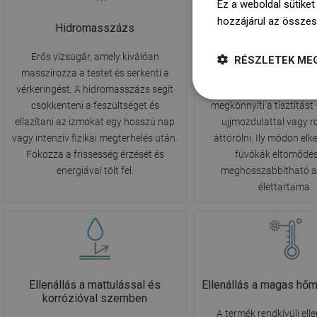
Ez a weboldal sütiket
hozzájárul az összes
Hidromasszázs
AntiCalc
Erős vízsugár, amely kiválóan
A rendszer szilikonos 
RÉSZLETEK ME
masszírozza a testet és serkenti a
használatával jellemez
vérkeringést. A hidromasszázs segít
korlátozza a vízkőkép
csökkenteni a feszültséget és
megkönnyíti a tisztítást
ellazítani az izmokat egy hosszú nap
ujjmozdulattal vagy 
vagy intenzív fizikai megterhelés után.
áttörölni. Ily módon elk
Fokozza a frissesség érzését és
fúvókák eltömődés
energiával tölt fel.
meghosszabbítható a
élettartama.
Ellenállás a mattulással és
Ellenállás a magas hőm
korrózióval szemben
A termék rendkívüli elle