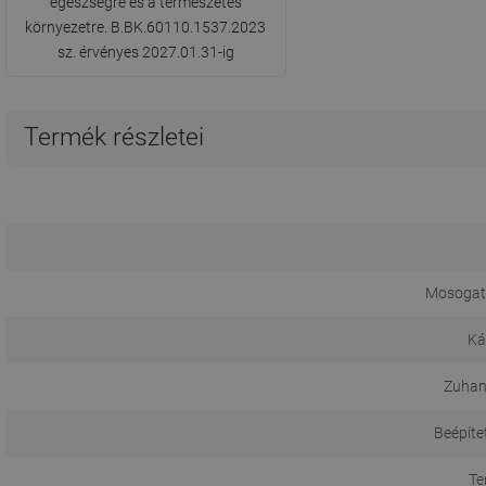
egészségre és a természetes
környezetre. B.BK.60110.1537.2023
sz. érvényes 2027.01.31-ig
Termék részletei
Mosogat
Ká
Zuhan
Beépíte
Te