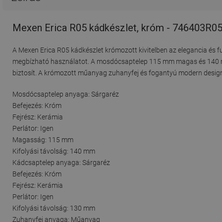
Mexen Erica R05 kádkészlet, króm - 746403R0
A Mexen Erica R05 kádkészlet krómozott kivitelben az elegancia és fun
megbízható használatot. A mosdócsaptelep 115 mm magas és 140 mm 
biztosít. A krómozott műanyag zuhanyfej és fogantyú modern designt
Mosdócsaptelep anyaga: Sárgaréz
Befejezés: Króm
Fejrész: Kerámia
Perlátor: Igen
Magasság: 115 mm
Kifolyási távolság: 140 mm
Kádcsaptelep anyaga: Sárgaréz
Befejezés: Króm
Fejrész: Kerámia
Perlátor: Igen
Kifolyási távolság: 130 mm
Zuhanyfej anyaga: Műanyag