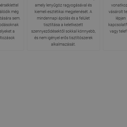
érséklettel
amely lenyűgöz ragyogásával és
vonatkoz
álódik még
kiemeli esztétikai megjelenését. A
vásárolt t
atására sem.
mindennapi ápolás és a felület
lépjen
osodásoknak
tisztítása a keletkezett
kapcsolatfe
elyeket a
szennyeződésektől sokkal könnyebb,
vagy tele
áltozások
és nem igényel erős tisztítószerek
alkalmazását.