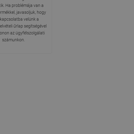
ik. Ha problémája van a
DANISH
ermékkel, javasoljuk, hogy
SWEDISH
 kapcsolatba velünk a
FINNISH
lvételi űrlap segítségével
fonon az ügyfélszolgálati
PORTUGUESE
számunkon.
CROATIAN
GREEK
SLOVENIAN