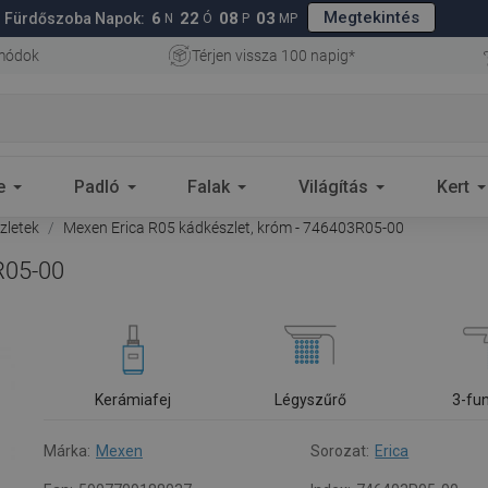
Megtekintés
6
22
08
02
Fürdőszoba Napok:
N
Ó
P
MP
 módok
Térjen vissza 100 napig*
e
Padló
Falak
Világítás
Kert
zletek
Mexen Erica R05 kádkészlet, króm - 746403R05-00
R05-00
Kerámiafej
Légyszűrő
3-fu
Márka:
Mexen
Sorozat:
Erica