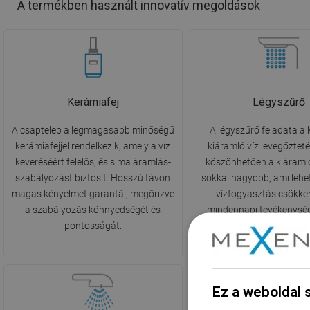
A termékben használt innovatív megoldások
Kerámiafej
Légyszűrő
A csaptelep a legmagasabb minőségű
A légyszűrő feladata a 
kerámiafejjel rendelkezik, amely a víz
kiáramló víz levegőztet
keveréséért felelős, és sima áramlás-
köszönhetően a kiáraml
szabályozást biztosít. Hosszú távon
sokkal nagyobb, ami lehet
magas kényelmet garantál, megőrizve
vízfogyasztás csökke
a szabályozás könnyedségét és
mindennapi tevékenység
pontosságát.
hozzájárulva a sz
csökkentéséhez
Ez a weboldal 