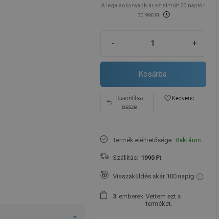
A legalacsonyabb ár az elmúlt 30 naptól:
30 990 Ft
-
+
Kosárba
favorite_border
Hasonlítsa
Kedvenc
össze
Termék elérhetősége:
Raktáron
Szállítás:
1990 Ft
Visszaküldés akár 100 napig
emberek
Vettem ezt a
3
terméket.