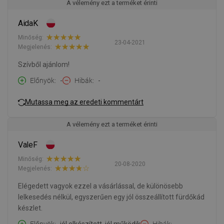
A vélemény ezt a terméket érinti
AidaK
Minőség:
23-04-2021
Megjelenés:
Szívből ajánlom!
Előnyök
-
Hibák
-
Mutassa meg az eredeti kommentárt
A vélemény ezt a terméket érinti
ValeF
Minőség:
20-08-2020
Megjelenés:
Elégedett vagyok ezzel a vásárlással, de különösebb
lelkesedés nélkül, egyszerűen egy jól összeállított fürdőkád
készlet.