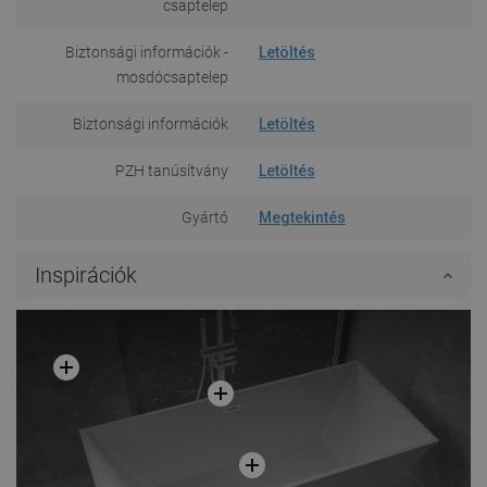
csaptelep
Biztonsági információk -
Letöltés
mosdócsaptelep
Biztonsági információk
Letöltés
PZH tanúsítvány
Letöltés
Gyártó
Megtekintés
Inspirációk