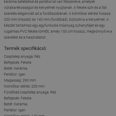
kerámia betétekkel és perlátorral van felszerelve, amelyek
víztakarékosságot és kényelmet nyújtanak. A fekete szín és a fali
szerelés eleganciát ad a fürdőszobának. A kiöntőkar elérési hossza
200 mm (mosdó) és 140 mm (fürdőkád), biztosítva a kényelmet. A
készlet tartalmaz egy egyfunkciós műanyag zuhanyfejet és egy
rugalmas PVC fekete tömlőt, amely 150 cm hosszú, megkönnyítve a
szerelést és a használatot.
Termék specifikáció:
Csaptelep anyaga: Réz
Befejezés: Fekete
Betét: Kerámia
Perlátor: Igen
Magasság: 290 mm
Kiöntőkar elérés: 200 mm
Fürdőkád csaptelep anyaga: Réz
Befejezés: Fekete
Betét: Kerámia
Perlátor: Igen
Kiöntőkar elérés: 140 mm