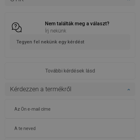
Hasonlítsa
Hasonlítsa
favorite_border
Kedvenc
favorite_border
Kedvenc
össze
össze
Nem találták meg a választ?
Írj nekünk
Tegyen fel nekünk egy kérdést
További kérdések lásd
Kérdezzen a termékről