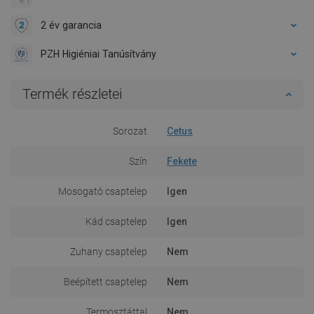
2 év garancia
PZH Higiéniai Tanúsítvány
Termék részletei
Sorozat
Cetus
Szín
Fekete
Mosogató csaptelep
Igen
Kád csaptelep
Igen
Zuhany csaptelep
Nem
Beépített csaptelep
Nem
Termosztáttal
Nem