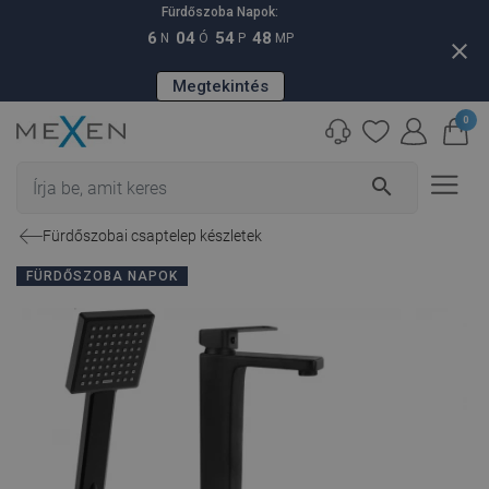
Fürdőszoba Napok:
6
04
54
47
N
Ó
P
MP
close
Megtekintés
0
search
Fürdőszobai csaptelep készletek
FÜRDŐSZOBA NAPOK