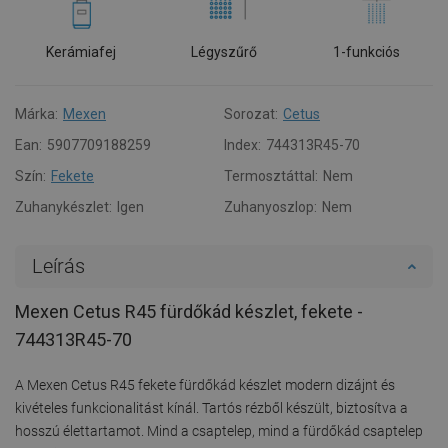
Kerámiafej
Légyszűrő
1-funkciós
Márka:
Mexen
Sorozat:
Cetus
Ean:
5907709188259
Index:
744313R45-70
Szín:
Fekete
Termosztáttal:
Nem
Zuhanykészlet:
Igen
Zuhanyoszlop:
Nem
Leírás
Mexen Cetus R45 fürdőkád készlet, fekete -
744313R45-70
A Mexen Cetus R45 fekete fürdőkád készlet modern dizájnt és
kivételes funkcionalitást kínál. Tartós rézből készült, biztosítva a
hosszú élettartamot. Mind a csaptelep, mind a fürdőkád csaptelep