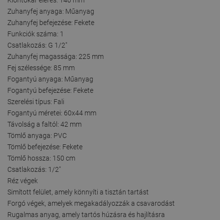
Zuhanyfej anyaga: Műanyag
Zuhanyfej befejezése: Fekete
Funkciók száma: 1
Csatlakozás: G 1/2"
Zuhanyfej magassága: 225 mm
Fej szélessége: 85 mm
Fogantyú anyaga: Műanyag
Fogantyú befejezése: Fekete
Szerelési típus: Fali
Fogantyú méretei: 60x44 mm
Távolság a faltól: 42 mm
Tömlő anyaga: PVC
Tömlő befejezése: Fekete
Tömlő hossza: 150 cm
Csatlakozás: 1/2"
Réz végek
Simított felület, amely könnyíti a tisztán tartást
Forgó végek, amelyek megakadályozzák a csavarodást
Rugalmas anyag, amely tartós húzásra és hajlításra