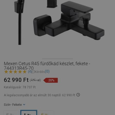
Mexen Cetus R45 fürdőkád készlet, fekete -
744313R45-70
(0)
(4)
Kérdés
62 990 Ft
20%
(ÁFÁ-val)
Katalógusár:
78 737 Ft
A legalacsonyabb ár az elmúlt 30 naptól: 62 990 Ft
Szín
- Fekete