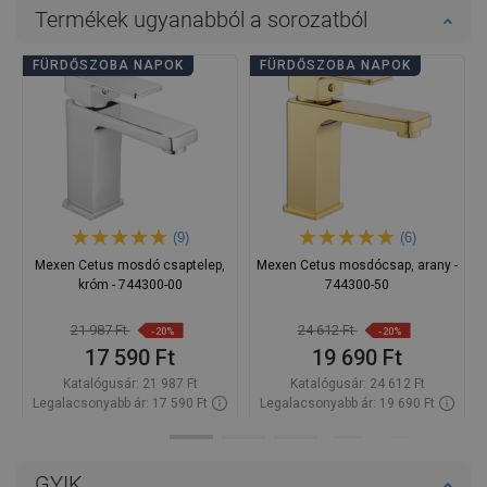
Termékek ugyanabból a sorozatból
FÜRDŐSZOBA NAPOK
FÜRDŐSZOBA NAPOK
(9)
(6)
Mexen Cetus mosdó csaptelep,
Mexen Cetus mosdócsap, arany -
króm - 744300-00
744300-50
21 987 Ft
24 612 Ft
-20%
-20%
17 590 Ft
19 690 Ft
Katalógusár:
21 987 Ft
Katalógusár:
24 612 Ft
Legalacsonyabb ár: 17 590 Ft
Legalacsonyabb ár: 19 690 Ft
Termék elérhetősége:
Raktáron
Termék elérhetősége:
Raktáron
Kosárba
Kosárba
GYIK