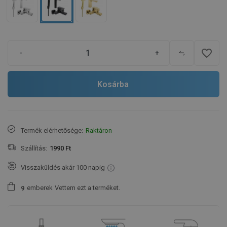
favorite_border
-
+
Kosárba
Termék elérhetősége:
Raktáron
Szállítás:
1990 Ft
Visszaküldés akár 100 napig
emberek
Vettem ezt a terméket.
9