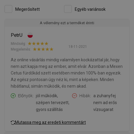
Megerősített
Egyéb variánsok
A vélemény ezt a terméket érinti
PetrU
Minőség:
18-11-2021
Megjelenés:
Az online vásárlás mindig valamilyen kockázattal jár, hogy
nem azt kapja meg az ember, amit elvár. Azonban a Mexen
Cetus fürdőkád szett esetében minden 100%-ban egyezik.
Az egész pontosan úgy néz ki, mint a képeken. Minden
hibátlanul, simán működik, és nem akad.
Előnyök
jól működik,
Hibák
a zuhanyfej
szépen tervezett,
nem ad erős
gyors szállítás
vízsugarat
Mutassa meg az eredeti kommentárt