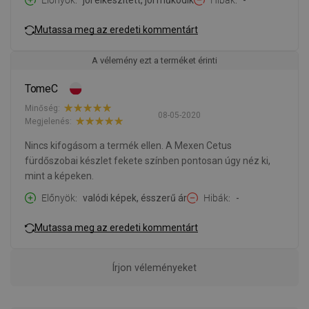
Előnyök
jól elkészített, jól működik
Hibák
-
Mutassa meg az eredeti kommentárt
A vélemény ezt a terméket érinti
TomeC
Minőség:
08-05-2020
Megjelenés:
Nincs kifogásom a termék ellen. A Mexen Cetus
fürdőszobai készlet fekete színben pontosan úgy néz ki,
mint a képeken.
Előnyök
valódi képek, ésszerű ár
Hibák
-
Mutassa meg az eredeti kommentárt
Írjon véleményeket