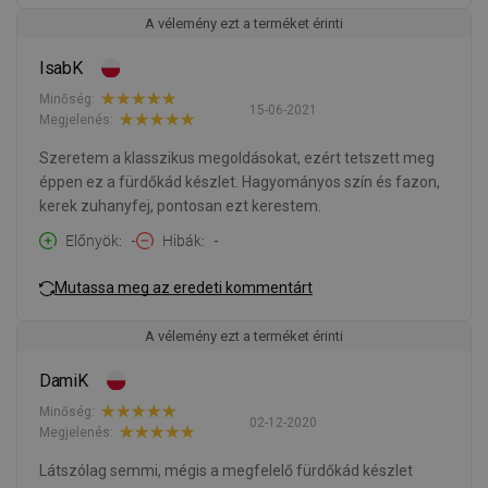
A vélemény ezt a terméket érinti
IsabK
Minőség:
15-06-2021
Megjelenés:
Szeretem a klasszikus megoldásokat, ezért tetszett meg
éppen ez a fürdőkád készlet. Hagyományos szín és fazon,
kerek zuhanyfej, pontosan ezt kerestem.
Előnyök
-
Hibák
-
Mutassa meg az eredeti kommentárt
A vélemény ezt a terméket érinti
DamiK
Minőség:
02-12-2020
Megjelenés:
Látszólag semmi, mégis a megfelelő fürdőkád készlet