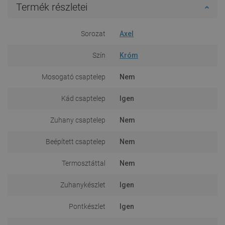
Termék részletei
Sorozat
Axel
Szín
Króm
Mosogató csaptelep
Nem
Kád csaptelep
Igen
Zuhany csaptelep
Nem
Beépített csaptelep
Nem
Termosztáttal
Nem
Zuhanykészlet
Igen
Pontkészlet
Igen