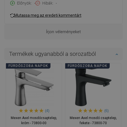
Előnyök
-
Hibák
-
Mutassa meg az eredeti kommentárt
Írjon véleményeket
Termékek ugyanabból a sorozatból
FÜRDŐSZOBA NAPOK
FÜRDŐSZOBA NAPOK
(4)
(6)
Mexen Axel mosdócsaptelep,
Mexen Axel mosdó csaptelep,
króm - 73800-00
fekete - 73800-70