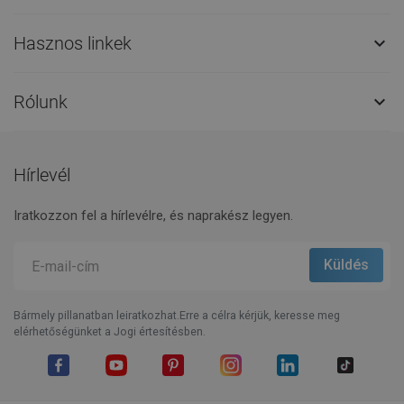
Hasznos linkek

Rólunk

Hírlevél
Iratkozzon fel a hírlevélre, és naprakész legyen.
Bármely pillanatban leiratkozhat.Erre a célra kérjük, keresse meg
elérhetőségünket a Jogi értesítésben.
Facebook
YouTube
Pinterest
Instagram
LinkedIn
TikTok