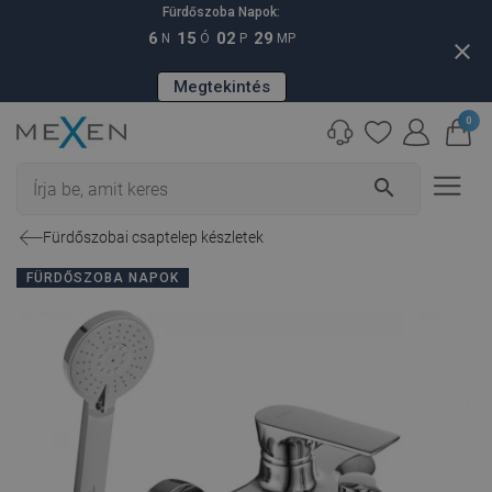
Fürdőszoba Napok:
6
15
02
28
N
Ó
P
MP
close
Megtekintés
0
search
Fürdőszobai csaptelep készletek
FÜRDŐSZOBA NAPOK