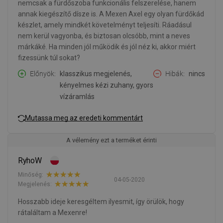
nemcsak a fürdőszoba funkcionális felszerelése, hanem
annak kiegészítő dísze is. A Mexen Axel egy olyan fürdőkád
készlet, amely mindkét követelményt teljesíti. Ráadásul
nem kerül vagyonba, és biztosan olcsóbb, mint a neves
márkáké. Ha minden jól működik és jól néz ki, akkor miért
fizessünk túl sokat?
Előnyök
klasszikus megjelenés,
Hibák
nincs
kényelmes kézi zuhany, gyors
vízáramlás
Mutassa meg az eredeti kommentárt
A vélemény ezt a terméket érinti
RyhoW
Minőség:
04-05-2020
Megjelenés:
Hosszabb ideje keresgéltem ilyesmit, így örülök, hogy
rátaláltam a Mexenre!