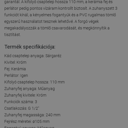
garantál. A kifolyó csaptelep hossza 110 mm, a kerámia fej és
perlátor pedig pontos vízáram kontrollt biztosít. A zuhanyszett 3
funkciót kínál, a kényelmes fogantyúk és a PVC rugalmas tömlő
egyszerű használatot tesznek lehetővé. A forgó végek
megakadályozzák a tömlő csavarodását, és megkönnyítik a
tisztítást.
Termék specifikációja:
Kád csaptelep anyaga: Sárgaréz
Kivitel: Króm
Fej: Kerámia
Perlátor: Igen
Kifolyó csaptelep hossza: 110 mm
Zuhanyfej anyaga: Műanyag
Zuhanyfej kivitele: Króm
Funkciók száma: 3
Csatlakozás: G 1/2"
Zuhanyfej magassága: 240 mm
Fejrész méretei: ø105 mm
Fogantyú anyaga: Műanyag