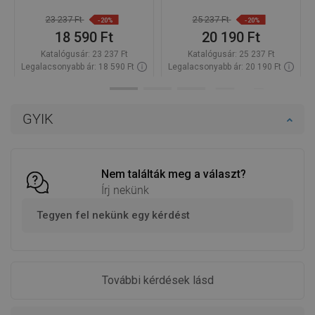
23 237 Ft
25 237 Ft
-20%
-20%
18 590 Ft
20 190 Ft
Katalógusár:
23 237 Ft
Katalógusár:
25 237 Ft
Legalacsonyabb ár: 18 590 Ft
Legalacsonyabb ár: 20 190 Ft
Termék elérhetősége:
Raktáron
Termék elérhetősége:
Raktáron
Kosárba
Kosárba
GYIK
Hasonlítsa
Hasonlítsa
favorite_border
Kedvenc
favorite_border
Kedvenc
össze
össze
Nem találták meg a választ?
Írj nekünk
Tegyen fel nekünk egy kérdést
További kérdések lásd