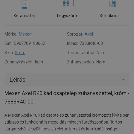
Kerámiafej
Légyszűrő
3-funkciós
Márka:
Mexen
Sorozat:
Axel
Ean:
5907709188662
Index:
7383R40-00
Szín:
Króm
Termosztáttal:
Nem
Zuhanykészlet:
Igen
Zuhanyoszlop:
Nem
Leírás
Mexen Axel R40 kád csaptelep zuhanyszettel, króm -
7383R40-00
A Mexen Axel R40 kád csaptelep zuhanyszettel krómozott kivitelben
stílusos és funkcionális megoldás minden fürdőszobába. Tartós
sárgarézből készült, hosszú élettartamot és korrózióállóságot