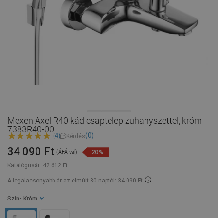
Mexen Axel R40 kád csaptelep zuhanyszettel, króm -
7383R40-00
(0)
(4)
Kérdés
34 090 Ft
20%
(ÁFÁ-val)
Katalógusár:
42 612 Ft
A legalacsonyabb ár az elmúlt 30 naptól: 34 090 Ft
Szín
- Króm