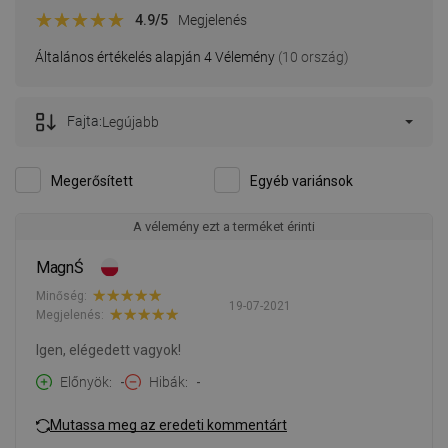
4.9
/5
Megjelenés
Általános értékelés alapján 4 Vélemény
(10 ország)
Fajta:
Legújabb
Megerősített
Egyéb variánsok
A vélemény ezt a terméket érinti
MagnŚ
Minőség:
19-07-2021
Megjelenés:
Igen, elégedett vagyok!
Előnyök
-
Hibák
-
Mutassa meg az eredeti kommentárt