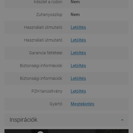
Készlet a rúdon
Nem
Zuhanyoszlop
Nem
Használati útmutató
Letöltés
Használati útmutató
Letöltés
Garancia feltételei
Letöltés
Biztonsági információk
Letöltés
Biztonsági információk
Letöltés
PZH tanúsítvány
Letöltés
Gyártó
Megtekintés
Inspirációk