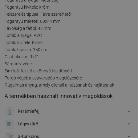
Fogantyú kivitele: Króm
Felszerelés típusa: Falra szerelhető
Fogantyú méretei: 60x44 mm
Távolság a faltól: 42 mm
Tömlő anyaga: PVC
Tömlő kivitele: Króm
Tömlő hossza: 150 cm
Csatlakozás: 1/2"
Sárgaréz végek
Simított felület a könnyű tisztításért
Forgó végek a csavarodás megelőzésére
Rugalmas anyag, amely ellenáll a húzásnak és hajlításnak
A termékben használt innovatív megoldások
Kerámiafej
Légyszűrő
3-funkciós