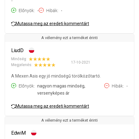
-
Előnyök
-
Hibák
-
Mutassa meg az eredeti kommentárt
A vélemény ezt a terméket érinti
LiudD
Minőség:
17-10-2021
Megjelenés:
A Mexen Asis egy jó minőségű törölközőtartó.
Előnyök
nagyon magas minőség,
Hibák
-
versenyképes ár
Mutassa meg az eredeti kommentárt
A vélemény ezt a terméket érinti
EdwiM