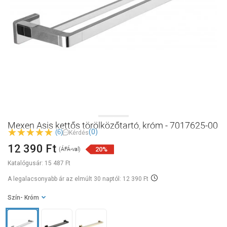
Mexen Asis kettős törölközőtartó, króm - 7017625-00
(0)
(6)
Kérdés
12 390 Ft
20%
(ÁFÁ-val)
Katalógusár:
15 487 Ft
A legalacsonyabb ár az elmúlt 30 naptól: 12 390 Ft
Szín
- Króm