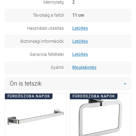
Mennyiség
2
Távolság a faltól
11 cm
Használati utasítás
Letöltés
Biztonsági információk
Letöltés
Garancia feltételei
Letöltés
Gyártó
Megtekintés
Ön is tetszik
FÜRDŐSZOBA NAPOK
FÜRDŐSZOBA NAPOK