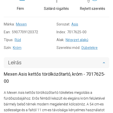
Fém
Szilárd rögzítés
Rejtett szerelés
Márka:
Mexen
Sorozat:
Asis
Ean:
5907709120372
Index:
7017625-00
Típus:
Rúd
Alak:
Négyzet alakú
Szín:
Króm
Szerelési mód:
Dübelekre
Leírás
Mexen Asis kettős törölközőtartó, króm - 7017625-
00
A Mexen Asis kettős törölközőtartó tökéletes megoldás a
fürdőszobájához. Erős fémből készült és elegáns króm felületével
bármely belső térnek modern megjelenést kölcsönöz. A 54 cm-es
szélessége és a faltól 11 cm-es távolsága kényelmes használatot