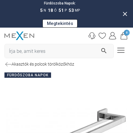
Fürdőszoba Napok:
5
18
51
52
N
Ó
P
MP
close
Megtekintés
0
search
Akasztók és polcok törölközőkhöz
FÜRDŐSZOBA NAPOK