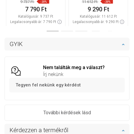
9 737 Ft
11 612 Ft
-20%
-20%
7 790 Ft
9 290 Ft
Katalógusár:
9 737 Ft
Katalógusár:
11 612 Ft
Legalacsonyabb ár: 7 790 Ft
Legalacsonyabb ár: 9 290 Ft
Termék elérhetősége:
Raktáron
Termék elérhetősége:
Raktáron
Kosárba
Kosárba
GYIK
Hasonlítsa
Hasonlítsa
favorite_border
Kedvenc
favorite_border
Kedvenc
össze
össze
Nem találták meg a választ?
Írj nekünk
Tegyen fel nekünk egy kérdést
További kérdések lásd
Kérdezzen a termékről