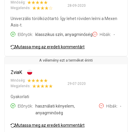
Minőség:
28-09-2020
Megjelenés:
Univerzális törölközőtartó. Így lehet röviden leírni a Mexen
Asis-t.
Előnyök
klasszikus szín, anyagminőség
Hibák
-
Mutassa meg az eredeti kommentárt
A vélemény ezt a terméket érinti
ZviaK
Minőség:
29-07-2020
Megjelenés:
Gyakorlati
Előnyök
használati kényelem,
Hibák
-
anyagminőség
Mutassa meg az eredeti kommentárt