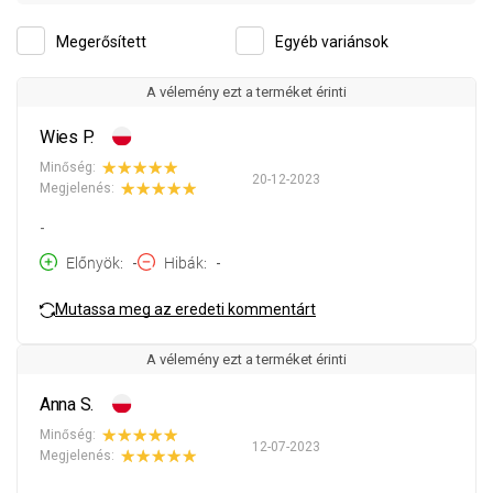
Megerősített
Egyéb variánsok
A vélemény ezt a terméket érinti
Wies P.
Minőség:
20-12-2023
Megjelenés:
-
Előnyök
-
Hibák
-
Mutassa meg az eredeti kommentárt
A vélemény ezt a terméket érinti
Anna S.
Minőség:
12-07-2023
Megjelenés: