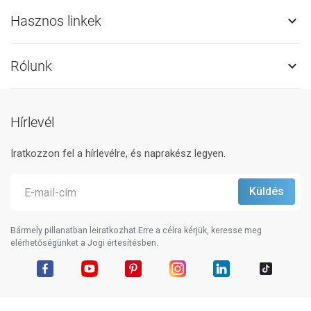
Hasznos linkek

Rólunk

Hírlevél
Iratkozzon fel a hírlevélre, és naprakész legyen.
Bármely pillanatban leiratkozhat.Erre a célra kérjük, keresse meg
elérhetőségünket a Jogi értesítésben.
Facebook
YouTube
Pinterest
Instagram
LinkedIn
TikTok