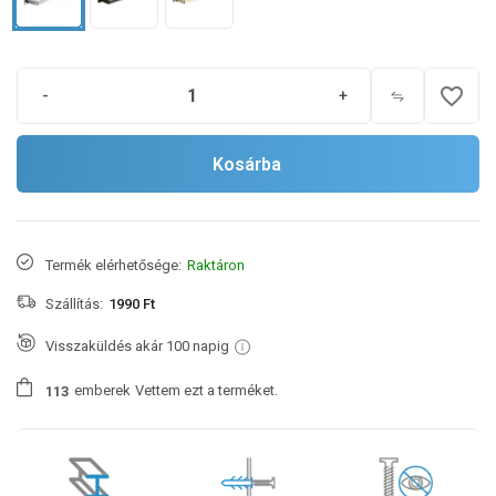
favorite_border
-
+
Kosárba
Termék elérhetősége:
Raktáron
Szállítás:
1990 Ft
Visszaküldés akár 100 napig
emberek
Vettem ezt a terméket.
1
1
3