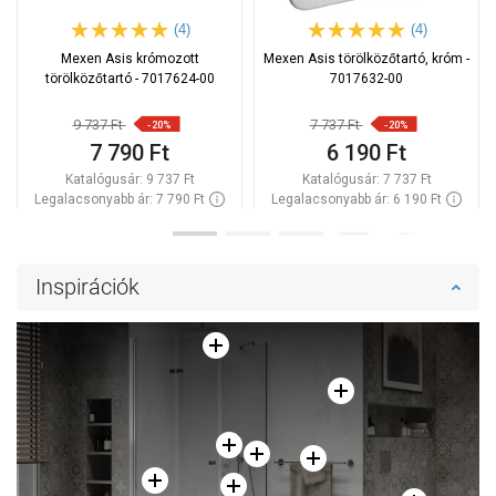
(4)
(4)
Mexen Asis krómozott
Mexen Asis törölközőtartó, króm -
törölközőtartó - 7017624-00
7017632-00
9 737 Ft
7 737 Ft
-20%
-20%
7 790 Ft
6 190 Ft
Katalógusár:
9 737 Ft
Katalógusár:
7 737 Ft
Legalacsonyabb ár: 7 790 Ft
Legalacsonyabb ár: 6 190 Ft
Termék elérhetősége:
Raktáron
Termék elérhetősége:
Raktáron
Kosárba
Kosárba
Inspirációk
Hasonlítsa
Hasonlítsa
favorite_border
Kedvenc
favorite_border
Kedvenc
össze
össze