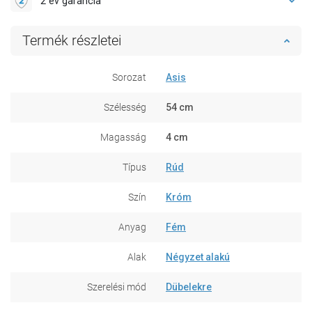
2 év garancia
Termék részletei
Sorozat
Asis
Szélesség
54 cm
Magasság
4 cm
Típus
Rúd
Szín
Króm
Anyag
Fém
Alak
Négyzet alakú
Szerelési mód
Dübelekre