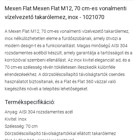
Mexen Flat Mexen Flat M12, 70 cm-es vonalmenti
vízelvezető takarólemez, inox - 1021070
A Mexen Flat M12, 70 cm-es vonalmenti vízelvezető takarólemez,
inox nélkülözhetetlen eleme a fürdőszobának, amely ötvözi a
modern design-t és a funkcionalitást. Magas minőségű AISI 304
rozsdamentes acélból készült, amely garantálja a tartósságot és a
korrózióval szembeni ellenállást. Az inox kivitel eleganciát ad, és a
70 cm-es szélesség révén tökéletesen illeszkedik különféle
elrendezésekhez. A dörzsöléscsillapító távolságtartók csendes
használatot biztosítanak, és a Flat és Flat 360 vázzal való
kiegészítés növeli a telepítési lehetőségeket.
Termékspecifikáció:
Anyag: AISI 304 rozsdamentes acél
Kivitel: Inox
Szélesség: 70 cm
Dörzsöléscsillapító távolságtartókkal ellátott takarólemez