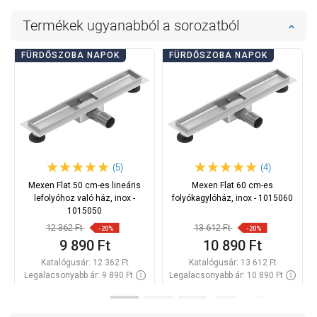
Termékek ugyanabból a sorozatból
FÜRDŐSZOBA NAPOK
FÜRDŐSZOBA NAPOK
(5)
(4)
Mexen Flat 50 cm-es lineáris
Mexen Flat 60 cm-es
lefolyóhoz való ház, inox -
folyókagylóház, inox - 1015060
1015050
12 362 Ft
13 612 Ft
-20%
-20%
9 890 Ft
10 890 Ft
Katalógusár:
12 362 Ft
Katalógusár:
13 612 Ft
Legalacsonyabb ár: 9 890 Ft
Legalacsonyabb ár: 10 890 Ft
Termék elérhetősége:
Raktáron
Termék elérhetősége:
Raktáron