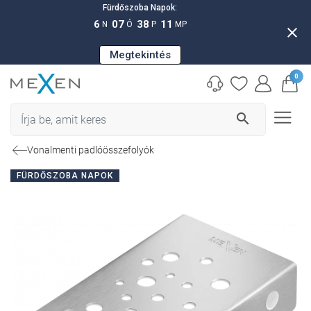
Fürdőszoba Napok:
6
07
38
10
N
Ó
P
MP
close
Megtekintés
0
search
Vonalmenti padlóösszefolyók
FÜRDŐSZOBA NAPOK