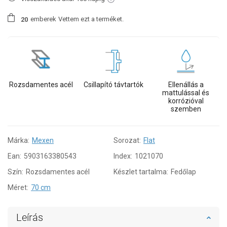
emberek
Vettem ezt a terméket.
2
0
Rozsdamentes acél
Csillapító távtartók
Ellenállás a
mattulással és
korrózióval
szemben
Márka:
Mexen
Sorozat:
Flat
Ean:
5903163380543
Index:
1021070
Szín:
Rozsdamentes acél
Készlet tartalma:
Fedőlap
Méret:
70 cm
Leírás