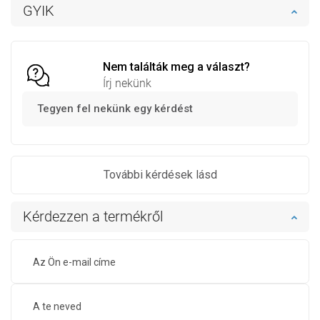
Kosárba
Kosárba
GYIK
Hasonlítsa
Hasonlítsa
favorite_border
Kedvenc
favorite_border
Kedvenc
össze
össze
Nem találták meg a választ?
Írj nekünk
Tegyen fel nekünk egy kérdést
További kérdések lásd
Kérdezzen a termékről