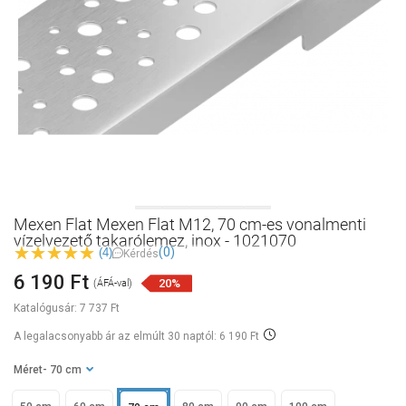
Mexen Flat Mexen Flat M12, 70 cm-es vonalmenti
vízelvezető takarólemez, inox - 1021070
(0)
(4)
Kérdés
6 190 Ft
20%
(ÁFÁ-val)
Katalógusár:
7 737 Ft
A legalacsonyabb ár az elmúlt 30 naptól: 6 190 Ft
Méret
- 70 cm