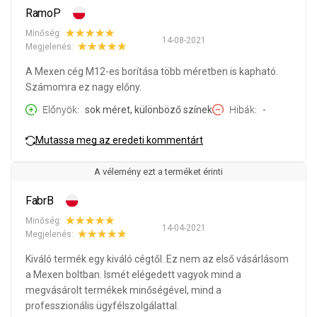
RamoP
Minőség:
14-08-2021
Megjelenés:
A Mexen cég M12-es borítása több méretben is kapható.
Számomra ez nagy előny.
Előnyök
sok méret, különböző színek
Hibák
-
Mutassa meg az eredeti kommentárt
A vélemény ezt a terméket érinti
FabrB
Minőség:
14-04-2021
Megjelenés:
Kiváló termék egy kiváló cégtől. Ez nem az első vásárlásom
a Mexen boltban. Ismét elégedett vagyok mind a
megvásárolt termékek minőségével, mind a
professzionális ügyfélszolgálattal.