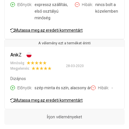
Előnyök
expressz szállítás,
Hibák
nincs bolt a
első osztályú
közelemben
minőség
Mutassa meg az eredeti kommentárt
A vélemény ezt a terméket érinti
AnikZ
Minőség:
28-03-2020
Megjelenés:
Dizájnos
Előnyök
szép minta és szín, alacsony ár
Hibák
-
Mutassa meg az eredeti kommentárt
Írjon véleményeket