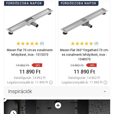
FÜRDŐSZOBA NAPOK
FÜRDŐSZOBA NAPOK
(6)
(4)
Mexen Flat 70 cm-es vonalmenti
Mexen Flat 360° forgatható 70 cm-
lefolyótest, inox - 1015070
es vonalmenti lefolyótest, inox -
1040070
14 862 Ft
14 862 Ft
-20%
-20%
11 890 Ft
11 890 Ft
Katalógusár:
14 862 Ft
Katalógusár:
14 862 Ft
Legalacsonyabb ár: 11 890 Ft
Legalacsonyabb ár: 11 890 Ft
Termék elérhetősége:
Raktáron
Termék elérhetősége:
Raktáron
Inspirációk
Kosárba
Kosárba
Hasonlítsa
Hasonlítsa
favorite_border
Kedvenc
favorite_border
Kedvenc
össze
össze