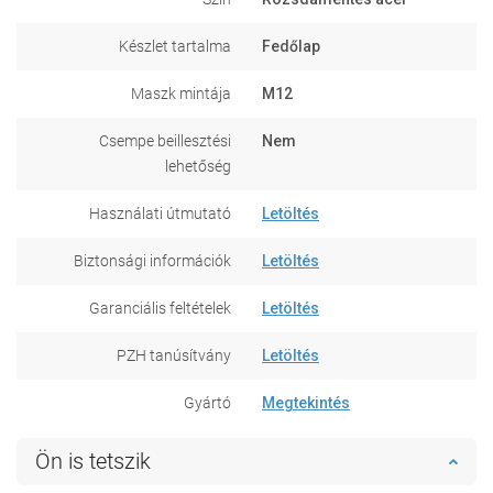
Készlet tartalma
Fedőlap
Maszk mintája
M12
Csempe beillesztési
Nem
lehetőség
Használati útmutató
Letöltés
Biztonsági információk
Letöltés
Garanciális feltételek
Letöltés
PZH tanúsítvány
Letöltés
Gyártó
Megtekintés
Ön is tetszik