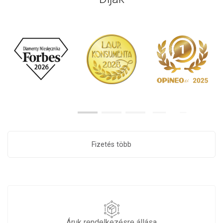
Fizetés több
Áruk rendelkezésre állása