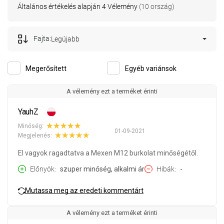
Általános értékelés alapján 4 Vélemény
(10 ország)
Fajta:
Legújabb
Megerősített
Egyéb variánsok
A vélemény ezt a terméket érinti
YauhZ
Minőség:
01-09-2021
Megjelenés:
El vagyok ragadtatva a Mexen M12 burkolat minőségétől.
Előnyök
szuper minőség, alkalmi ár
Hibák
-
Mutassa meg az eredeti kommentárt
A vélemény ezt a terméket érinti