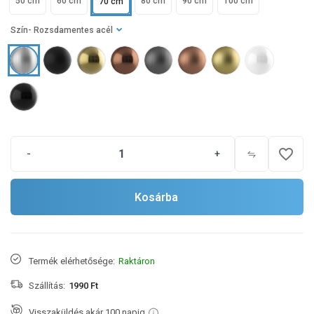
50 cm
60 cm
80 cm
90 cm
100 cm
70 cm
Szín
- Rozsdamentes acél
favorite_border
-
+
Kosárba
Termék elérhetősége:
Raktáron
Szállítás:
1990 Ft
Visszaküldés akár 100 napig