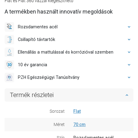
Flat és Flat 360 vázzal kiegészíthető
A termékben használt innovatív megoldások
Rozsdamentes acél
Csillapító távtartók
Ellenállás a mattulással és korrózióval szemben
10 év garancia
PZH Egészségügyi Tanúsítvány
Termék részletei
Sorozat
Flat
Méret
70 cm
Szín
Rozsdamentes acél