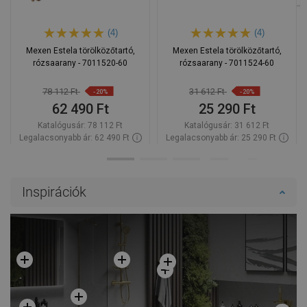
(4)
(4)
Mexen Estela törölközőtartó,
Mexen Estela törölközőtartó,
rózsaarany - 7011520-60
rózsaarany - 7011524-60
78 112 Ft
31 612 Ft
-20%
-20%
62 490 Ft
25 290 Ft
Katalógusár:
78 112 Ft
Katalógusár:
31 612 Ft
Legalacsonyabb ár: 62 490 Ft
Legalacsonyabb ár: 25 290 Ft
Termék elérhetősége:
Raktáron
Termék elérhetősége:
Raktáron
Kosárba
Kosárba
Inspirációk
Hasonlítsa
Hasonlítsa
favorite_border
Kedvenc
favorite_border
Kedvenc
össze
össze