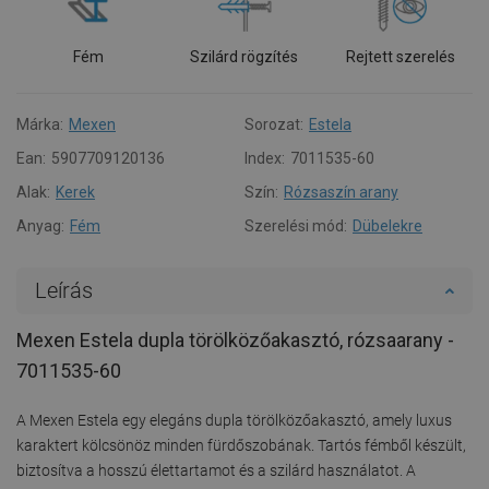
Fém
Szilárd rögzítés
Rejtett szerelés
Márka:
Mexen
Sorozat:
Estela
Ean:
5907709120136
Index:
7011535-60
Alak:
Kerek
Szín:
Rózsaszín arany
Anyag:
Fém
Szerelési mód:
Dübelekre
Leírás
Mexen Estela dupla törölközőakasztó, rózsaarany -
7011535-60
A Mexen Estela egy elegáns dupla törölközőakasztó, amely luxus
karaktert kölcsönöz minden fürdőszobának. Tartós fémből készült,
biztosítva a hosszú élettartamot és a szilárd használatot. A