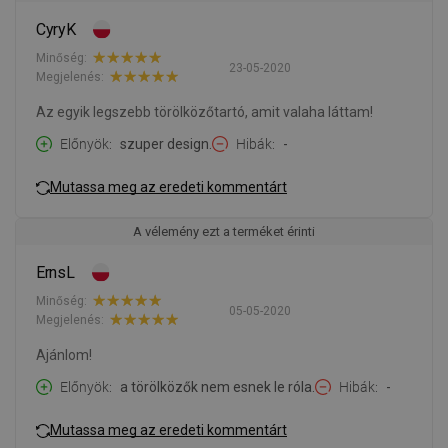
CyryK
Minőség:
23-05-2020
Megjelenés:
Az egyik legszebb törölközőtartó, amit valaha láttam!
Előnyök
szuper design.
Hibák
-
Mutassa meg az eredeti kommentárt
A vélemény ezt a terméket érinti
ErnsL
Minőség:
05-05-2020
Megjelenés:
Ajánlom!
Előnyök
a törölközők nem esnek le róla.
Hibák
-
Mutassa meg az eredeti kommentárt