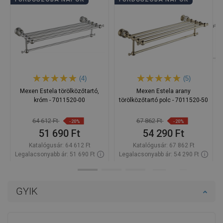
(4)
(5)
Mexen Estela törölközőtartó,
Mexen Estela arany
króm - 7011520-00
törölközőtartó polc - 7011520-50
64 612 Ft
67 862 Ft
-20%
-20%
51 690 Ft
54 290 Ft
Katalógusár:
64 612 Ft
Katalógusár:
67 862 Ft
Legalacsonyabb ár: 51 690 Ft
Legalacsonyabb ár: 54 290 Ft
Termék elérhetősége:
Raktáron
Termék elérhetősége:
Raktáron
Kosárba
Kosárba
GYIK
Hasonlítsa
Hasonlítsa
favorite_border
Kedvenc
favorite_border
Kedvenc
össze
össze