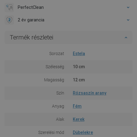
PerfectClean
2 év garancia
Termék részletei
Sorozat
Estela
Szélesség
10 cm
Magasság
12 cm
Szín
Rózsaszín arany
Anyag
Fém
Alak
Kerek
Szerelési mód
Dübelekre