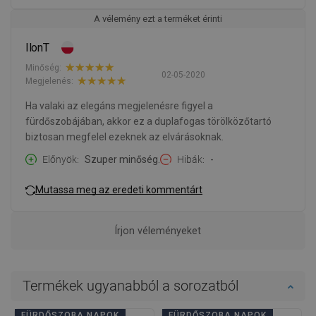
A vélemény ezt a terméket érinti
IlonT
Minőség:
02-05-2020
Megjelenés:
Ha valaki az elegáns megjelenésre figyel a
fürdőszobájában, akkor ez a duplafogas törölközőtartó
biztosan megfelel ezeknek az elvárásoknak.
Előnyök
Szuper minőség.
Hibák
-
Mutassa meg az eredeti kommentárt
Írjon véleményeket
Termékek ugyanabból a sorozatból
FÜRDŐSZOBA NAPOK
FÜRDŐSZOBA NAPOK