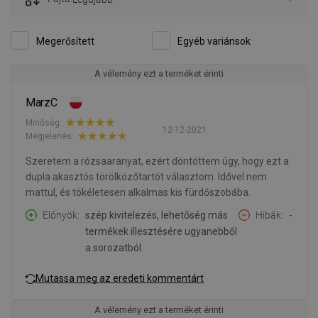
Megerősített
Egyéb variánsok
A vélemény ezt a terméket érinti
MarzC
Minőség:
12-12-2021
Megjelenés:
Szeretem a rózsaaranyat, ezért döntöttem úgy, hogy ezt a
dupla akasztós törölközőtartót választom. Idővel nem
mattul, és tökéletesen alkalmas kis fürdőszobába.
Előnyök
szép kivitelezés, lehetőség más
Hibák
-
termékek illesztésére ugyanebből
a sorozatból.
Mutassa meg az eredeti kommentárt
A vélemény ezt a terméket érinti