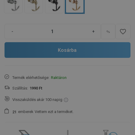
favorite_border
-
+
Kosárba
Termék elérhetősége:
Raktáron
Szállítás:
1990 Ft
Visszaküldés akár 100 napig
emberek
Vettem ezt a terméket.
2
1