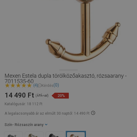
Mexen Estela dupla törölközőakasztó, rózsaarany -
7011535-60
(0)
(4)
Kérdés
14 490 Ft
20%
(ÁFÁ-val)
Katalógusár:
18 112 Ft
A legalacsonyabb ár az elmúlt 30 naptól: 14 490 Ft
Szín
- Rózsaszín arany