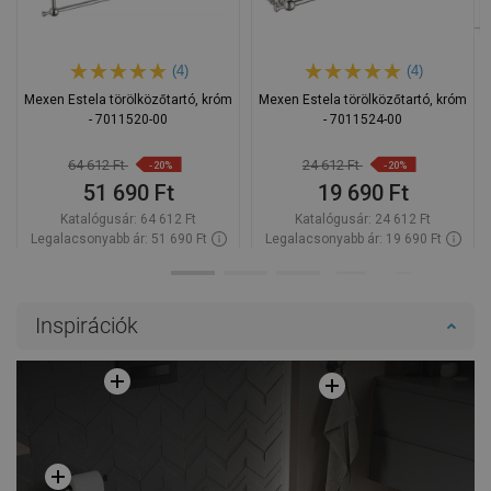
(4)
(4)
Mexen Estela törölközőtartó, króm
Mexen Estela törölközőtartó, króm
- 7011520-00
- 7011524-00
64 612 Ft
24 612 Ft
-20%
-20%
51 690 Ft
19 690 Ft
Katalógusár:
64 612 Ft
Katalógusár:
24 612 Ft
Legalacsonyabb ár: 51 690 Ft
Legalacsonyabb ár: 19 690 Ft
Termék elérhetősége:
Raktáron
Termék elérhetősége:
Raktáron
Kosárba
Kosárba
Inspirációk
Hasonlítsa
Hasonlítsa
favorite_border
Kedvenc
favorite_border
Kedvenc
össze
össze