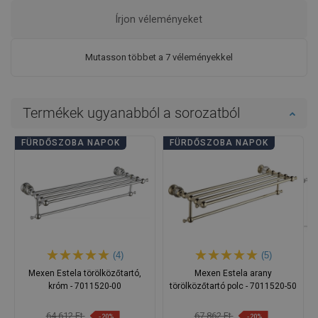
Írjon véleményeket
Mutasson többet a 7 véleményekkel
Termékek ugyanabból a sorozatból
FÜRDŐSZOBA NAPOK
FÜRDŐSZOBA NAPOK
(4)
(5)
Mexen Estela törölközőtartó,
Mexen Estela arany
króm - 7011520-00
törölközőtartó polc - 7011520-50
64 612 Ft
67 862 Ft
-20%
-20%