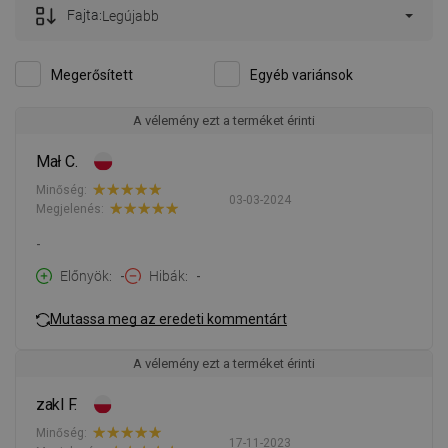
Fajta:
Legújabb
Megerősített
Egyéb variánsok
A vélemény ezt a terméket érinti
Mał C.
Minőség:
03-03-2024
Megjelenés:
-
Előnyök
-
Hibák
-
Mutassa meg az eredeti kommentárt
A vélemény ezt a terméket érinti
zakl F.
Minőség:
17-11-2023