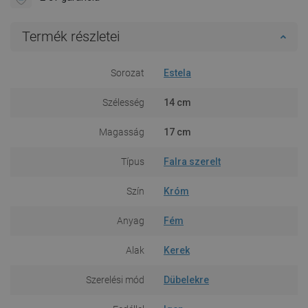
Termék részletei
Sorozat
Estela
Szélesség
14 cm
Magasság
17 cm
Típus
Falra szerelt
Szín
Króm
Anyag
Fém
Alak
Kerek
Szerelési mód
Dübelekre