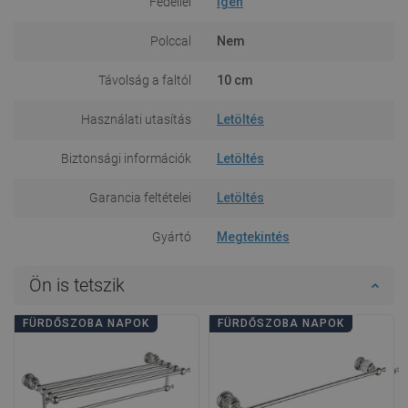
Fedéllel
Igen
Polccal
Nem
Távolság a faltól
10 cm
Használati utasítás
Letöltés
Biztonsági információk
Letöltés
Garancia feltételei
Letöltés
Gyártó
Megtekintés
Ön is tetszik
FÜRDŐSZOBA NAPOK
FÜRDŐSZOBA NAPOK