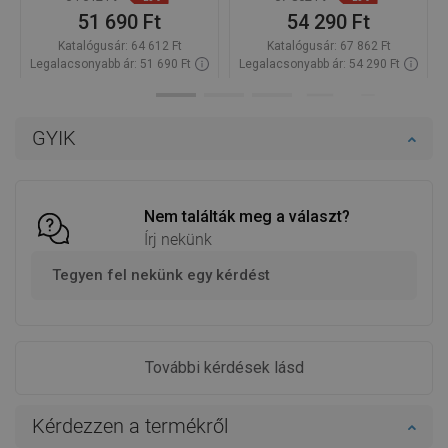
51 690 Ft
54 290 Ft
Katalógusár:
64 612 Ft
Katalógusár:
67 862 Ft
Legalacsonyabb ár: 51 690 Ft
Legalacsonyabb ár: 54 290 Ft
Termék elérhetősége:
Raktáron
Termék elérhetősége:
Raktáron
Kosárba
Kosárba
GYIK
Hasonlítsa
Hasonlítsa
favorite_border
Kedvenc
favorite_border
Kedvenc
össze
össze
Nem találták meg a választ?
Írj nekünk
Tegyen fel nekünk egy kérdést
További kérdések lásd
Kérdezzen a termékről