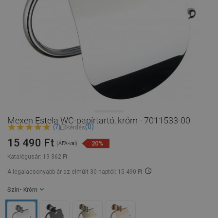
Mexen Estela WC-papírtartó, króm - 7011533-00
(0)
(7)
Kérdés
15 490 Ft
20%
(ÁFÁ-val)
Katalógusár:
19 362 Ft
A legalacsonyabb ár az elmúlt 30 naptól: 15 490 Ft
Szín
- Króm