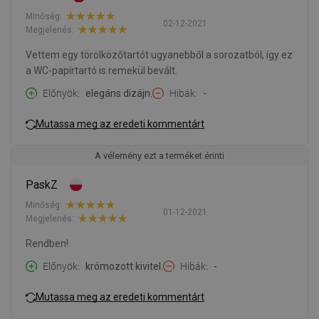
Minőség:
02-12-2021
Megjelenés:
Vettem egy törölközőtartót ugyanebből a sorozatból, így ez
a WC-papírtartó is remekül bevált.
Előnyök
elegáns dizájn.
Hibák
-
Mutassa meg az eredeti kommentárt
A vélemény ezt a terméket érinti
PaskZ
Minőség:
01-12-2021
Megjelenés:
Rendben!
Előnyök
krómozott kivitel.
Hibák
-
Mutassa meg az eredeti kommentárt