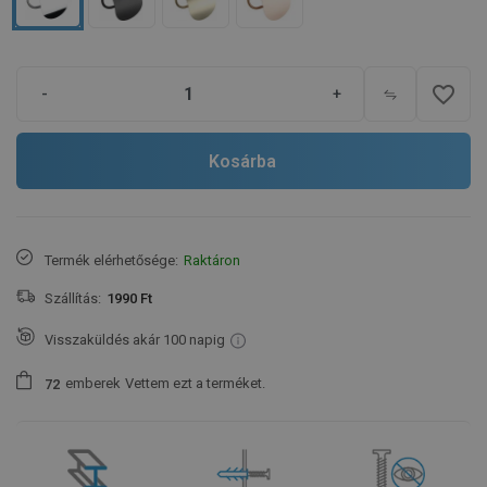
favorite_border
-
+
Kosárba
Termék elérhetősége:
Raktáron
Szállítás:
1990 Ft
Visszaküldés akár 100 napig
emberek
Vettem ezt a terméket.
7
2