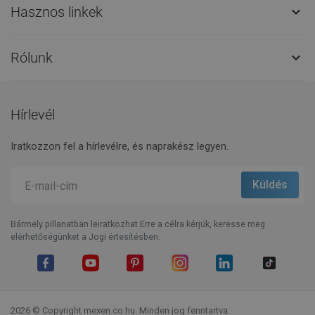
Hasznos linkek

Rólunk

Hírlevél
Iratkozzon fel a hírlevélre, és naprakész legyen.
Bármely pillanatban leiratkozhat.Erre a célra kérjük, keresse meg
elérhetőségünket a Jogi értesítésben.
Facebook
YouTube
Pinterest
Instagram
LinkedIn
TikTok
2026 © Copyright mexen.co.hu. Minden jog fenntartva.