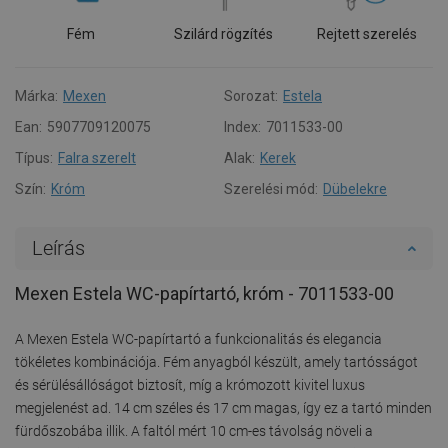
Fém
Szilárd rögzítés
Rejtett szerelés
Márka:
Mexen
Sorozat:
Estela
Ean:
5907709120075
Index:
7011533-00
Típus:
Falra szerelt
Alak:
Kerek
Szín:
Króm
Szerelési mód:
Dübelekre
Leírás
Mexen Estela WC-papírtartó, króm - 7011533-00
A Mexen Estela WC-papírtartó a funkcionalitás és elegancia
tökéletes kombinációja. Fém anyagból készült, amely tartósságot
és sérülésállóságot biztosít, míg a krómozott kivitel luxus
megjelenést ad. 14 cm széles és 17 cm magas, így ez a tartó minden
fürdőszobába illik. A faltól mért 10 cm-es távolság növeli a