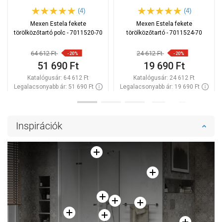
(4)
(4)
Mexen Estela fekete
Mexen Estela fekete
törölközőtartó polc - 7011520-70
törölközőtartó - 7011524-70
64 612 Ft
24 612 Ft
-20%
-20%
51 690 Ft
19 690 Ft
Katalógusár:
64 612 Ft
Katalógusár:
24 612 Ft
Legalacsonyabb ár: 51 690 Ft
Legalacsonyabb ár: 19 690 Ft
Termék elérhetősége:
Raktáron
Termék elérhetősége:
Raktáron
Kosárba
Kosárba
Inspirációk
Hasonlítsa
Hasonlítsa
favorite_border
Kedvenc
favorite_border
Kedvenc
össze
össze