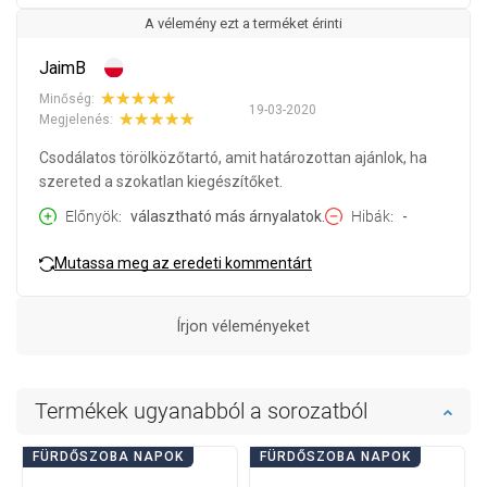
A vélemény ezt a terméket érinti
JaimB
Minőség:
19-03-2020
Megjelenés:
Csodálatos törölközőtartó, amit határozottan ajánlok, ha
szereted a szokatlan kiegészítőket.
Előnyök
választható más árnyalatok.
Hibák
-
Mutassa meg az eredeti kommentárt
Írjon véleményeket
Termékek ugyanabból a sorozatból
FÜRDŐSZOBA NAPOK
FÜRDŐSZOBA NAPOK