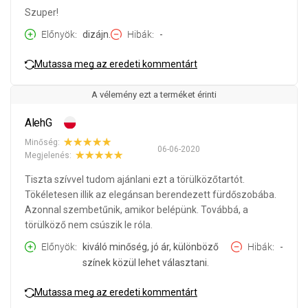
Szuper!
Előnyök
dizájn.
Hibák
-
Mutassa meg az eredeti kommentárt
A vélemény ezt a terméket érinti
AlehG
Minőség:
06-06-2020
Megjelenés:
Tiszta szívvel tudom ajánlani ezt a törülközőtartót.
Tökéletesen illik az elegánsan berendezett fürdőszobába.
Azonnal szembetűnik, amikor belépünk. Továbbá, a
törülköző nem csúszik le róla.
Előnyök
kiváló minőség, jó ár, különböző
Hibák
-
színek közül lehet választani.
Mutassa meg az eredeti kommentárt