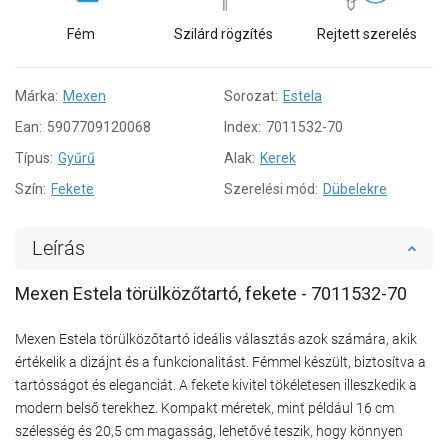
Fém
Szilárd rögzítés
Rejtett szerelés
Márka:
Mexen
Sorozat:
Estela
Ean:
5907709120068
Index:
7011532-70
Típus:
Gyűrű
Alak:
Kerek
Szín:
Fekete
Szerelési mód:
Dübelekre
Leírás
Mexen Estela törülközőtartó, fekete - 7011532-70
Mexen Estela törülközőtartó ideális választás azok számára, akik
értékelik a dizájnt és a funkcionalitást. Fémmel készült, biztosítva a
tartósságot és eleganciát. A fekete kivitel tökéletesen illeszkedik a
modern belső terekhez. Kompakt méretek, mint például 16 cm
szélesség és 20,5 cm magasság, lehetővé teszik, hogy könnyen