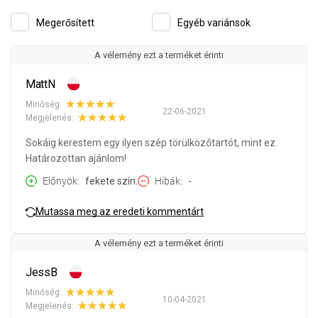
Megerősített
Egyéb variánsok
A vélemény ezt a terméket érinti
MattN
Minőség:
22-06-2021
Megjelenés:
Sokáig kerestem egy ilyen szép törülközőtartót, mint ez.
Határozottan ajánlom!
Előnyök
fekete szín.
Hibák
-
Mutassa meg az eredeti kommentárt
A vélemény ezt a terméket érinti
JessB
Minőség:
10-04-2021
Megjelenés: