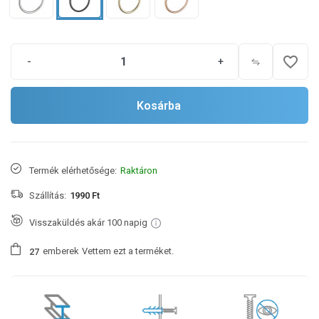
favorite_border
-
+
Kosárba
Termék elérhetősége:
Raktáron
Szállítás:
1990 Ft
Visszaküldés akár 100 napig
emberek
Vettem ezt a terméket.
2
7