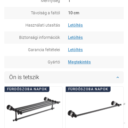
Mennyiség
1
Távolság a faltól
10 cm
Használati utasítás
Letöltés
Biztonsági információk
Letöltés
Garancia feltételei
Letöltés
Gyártó
Megtekintés
Ön is tetszik
FÜRDŐSZOBA NAPOK
FÜRDŐSZOBA NAPOK