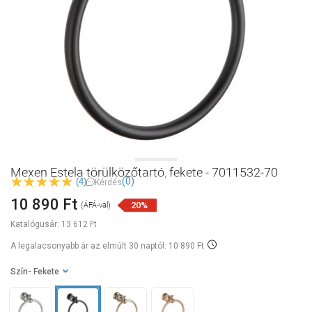
Mexen Estela törülközőtartó, fekete - 7011532-70
(0)
(4)
Kérdés
10 890 Ft
20%
(ÁFÁ-val)
Katalógusár:
13 612 Ft
A legalacsonyabb ár az elmúlt 30 naptól: 10 890 Ft
Szín
- Fekete