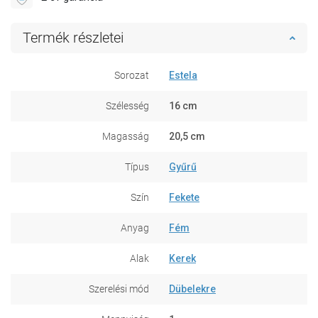
Termék részletei
Sorozat
Estela
Szélesség
16 cm
Magasság
20,5 cm
Típus
Gyűrű
Szín
Fekete
Anyag
Fém
Alak
Kerek
Szerelési mód
Dübelekre