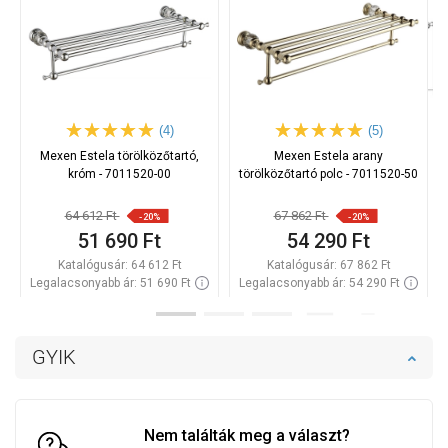
(4)
(5)
Mexen Estela törölközőtartó,
Mexen Estela arany
króm - 7011520-00
törölközőtartó polc - 7011520-50
64 612 Ft
67 862 Ft
-20%
-20%
51 690 Ft
54 290 Ft
Katalógusár:
64 612 Ft
Katalógusár:
67 862 Ft
Legalacsonyabb ár: 51 690 Ft
Legalacsonyabb ár: 54 290 Ft
Termék elérhetősége:
Raktáron
Termék elérhetősége:
Raktáron
Kosárba
Kosárba
GYIK
Hasonlítsa
Hasonlítsa
favorite_border
Kedvenc
favorite_border
Kedvenc
össze
össze
Nem találták meg a választ?