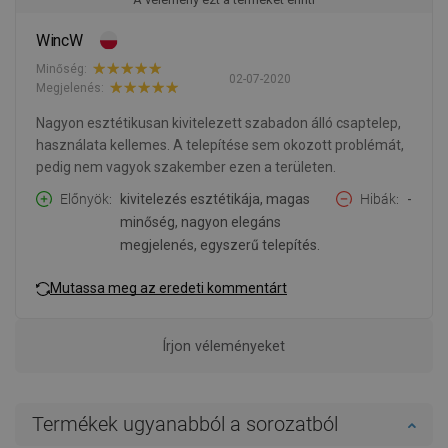
WincW
Minőség:
02-07-2020
Megjelenés:
Nagyon esztétikusan kivitelezett szabadon álló csaptelep,
használata kellemes. A telepítése sem okozott problémát,
pedig nem vagyok szakember ezen a területen.
Előnyök
kivitelezés esztétikája, magas
Hibák
-
minőség, nagyon elegáns
megjelenés, egyszerű telepítés.
Mutassa meg az eredeti kommentárt
Írjon véleményeket
Termékek ugyanabból a sorozatból