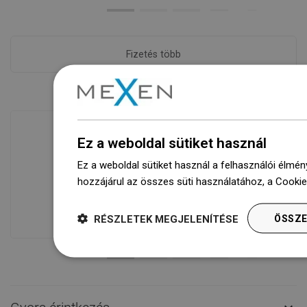
Fizetés több
Ez a weboldal sütiket használ
Áruk rendelkezésre állása
Ez a weboldal sütiket használ a felhasználói élmén
Termékeink egy modern raktárban
hozzájárul az összes süti használatához, a Cooki
várnak rád.Mindig készen áll a
szállításra!
RÉSZLETEK MEGJELENÍTÉSE
ÖSSZE