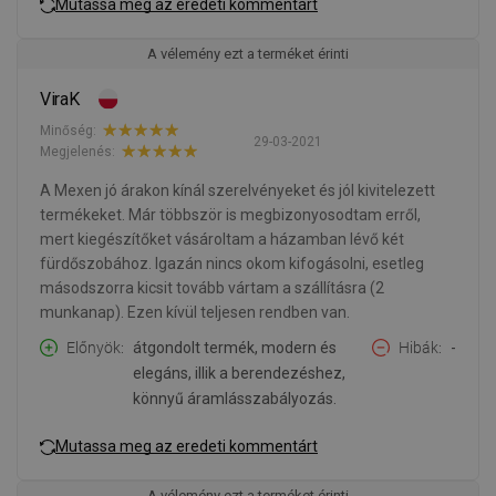
Mutassa meg az eredeti kommentárt
A vélemény ezt a terméket érinti
ViraK
Minőség:
29-03-2021
Megjelenés:
A Mexen jó árakon kínál szerelvényeket és jól kivitelezett
termékeket. Már többször is megbizonyosodtam erről,
mert kiegészítőket vásároltam a házamban lévő két
fürdőszobához. Igazán nincs okom kifogásolni, esetleg
másodszorra kicsit tovább vártam a szállításra (2
munkanap). Ezen kívül teljesen rendben van.
Előnyök
átgondolt termék, modern és
Hibák
-
elegáns, illik a berendezéshez,
könnyű áramlásszabályozás.
Mutassa meg az eredeti kommentárt
A vélemény ezt a terméket érinti