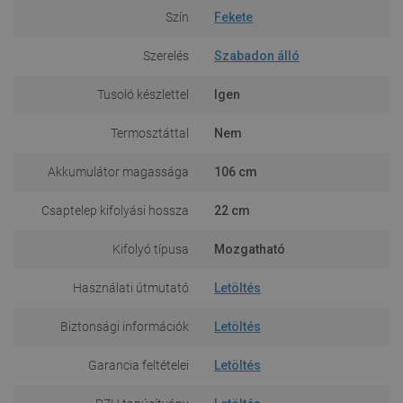
Szín
Fekete
Szerelés
Szabadon álló
Tusoló készlettel
Igen
Termosztáttal
Nem
Akkumulátor magassága
106 cm
Csaptelep kifolyási hossza
22 cm
Kifolyó típusa
Mozgatható
Használati útmutató
Letöltés
Biztonsági információk
Letöltés
Garancia feltételei
Letöltés