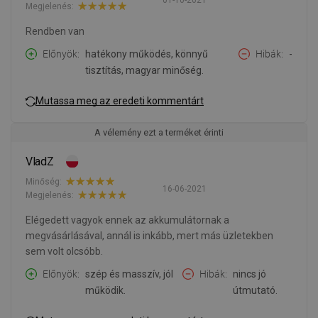
01-10-2021
Megjelenés:
Rendben van
Előnyök
hatékony működés, könnyű
Hibák
-
tisztítás, magyar minőség.
Mutassa meg az eredeti kommentárt
A vélemény ezt a terméket érinti
VladZ
Minőség:
16-06-2021
Megjelenés:
Elégedett vagyok ennek az akkumulátornak a
megvásárlásával, annál is inkább, mert más üzletekben
sem volt olcsóbb.
Előnyök
szép és masszív, jól
Hibák
nincs jó
működik.
útmutató.