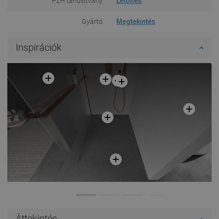
PZH tanúsítvány
Letöltés
Gyártó
Megtekintés
Inspirációk
Áttekintés