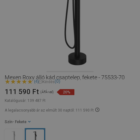
Mexen Roxy álló kád csaptelep, fekete - 75533-70
(0)
(4)
Kérdés
111 590 Ft
20%
(ÁFÁ-val)
Katalógusár:
139 487 Ft
A legalacsonyabb ár az elmúlt 30 naptól: 111 590 Ft
Szín
- Fekete