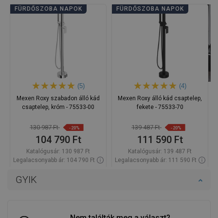
FÜRDŐSZOBA NAPOK
FÜRDŐSZOBA NAPOK
(5)
(4)
Mexen Roxy szabadon álló kád
Mexen Roxy álló kád csaptelep,
csaptelep, króm - 75533-00
fekete - 75533-70
130 987 Ft
139 487 Ft
-20%
-20%
104 790 Ft
111 590 Ft
Katalógusár:
130 987 Ft
Katalógusár:
139 487 Ft
Legalacsonyabb ár: 104 790 Ft
Legalacsonyabb ár: 111 590 Ft
Termék elérhetősége:
Raktáron
Termék elérhetősége:
Raktáron
GYIK
Kosárba
Kosárba
Hasonlítsa
Hasonlítsa
favorite_border
Kedvenc
favorite_border
Kedvenc
össze
össze
Nem találták meg a választ?