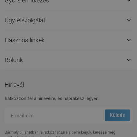
Gyors érintkezés

Ügyfélszolgálat

Hasznos linkek

Rólunk

Hírlevél
Iratkozzon fel a hírlevélre, és naprakész legyen.
Bármely pillanatban leiratkozhat.Erre a célra kérjük, keresse meg