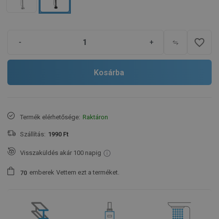
favorite_border
-
+
Kosárba
Termék elérhetősége:
Raktáron
Szállítás:
1990 Ft
Visszaküldés akár 100 napig
emberek
Vettem ezt a terméket.
7
0