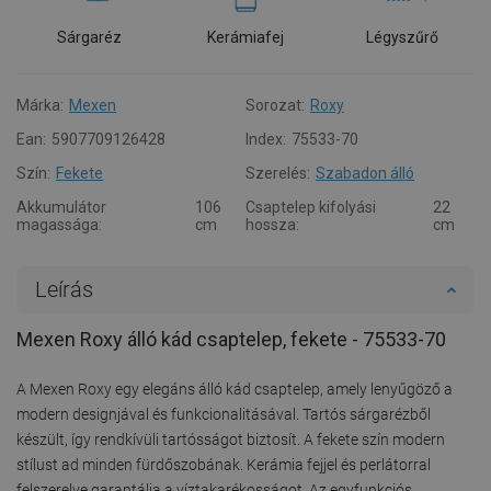
Sárgaréz
Kerámiafej
Légyszűrő
Márka:
Mexen
Sorozat:
Roxy
Ean:
5907709126428
Index:
75533-70
Szín:
Fekete
Szerelés:
Szabadon álló
Akkumulátor
106
Csaptelep kifolyási
22
magassága:
cm
hossza:
cm
Leírás
Mexen Roxy álló kád csaptelep, fekete - 75533-70
A Mexen Roxy egy elegáns álló kád csaptelep, amely lenyűgöző a
modern designjával és funkcionalitásával. Tartós sárgarézből
készült, így rendkívüli tartósságot biztosít. A fekete szín modern
stílust ad minden fürdőszobának. Kerámia fejjel és perlátorral
felszerelve garantálja a víztakarékosságot. Az egyfunkciós