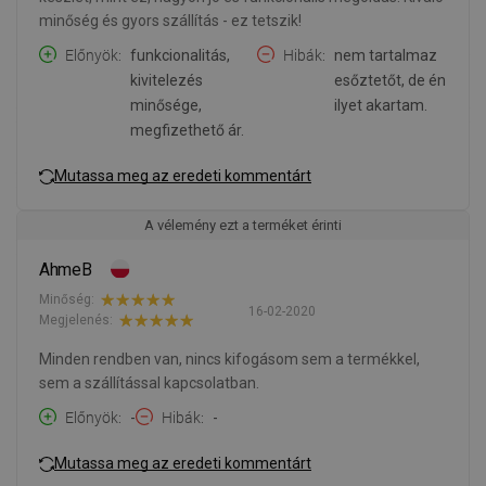
minőség és gyors szállítás - ez tetszik!
Előnyök
funkcionalitás,
Hibák
nem tartalmaz
kivitelezés
esőztetőt, de én
minősége,
ilyet akartam.
megfizethető ár.
Mutassa meg az eredeti kommentárt
A vélemény ezt a terméket érinti
AhmeB
Minőség:
16-02-2020
Megjelenés:
Minden rendben van, nincs kifogásom sem a termékkel,
sem a szállítással kapcsolatban.
Előnyök
-
Hibák
-
Mutassa meg az eredeti kommentárt