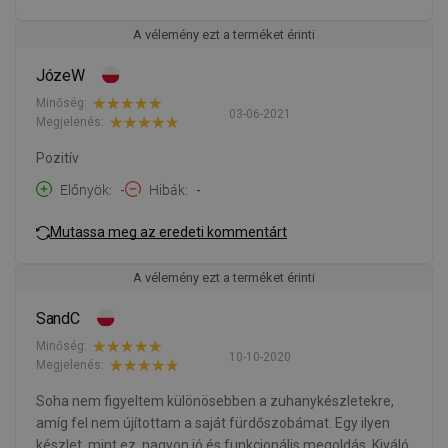
A vélemény ezt a terméket érinti
JózeW
Minőség:
03-06-2021
Megjelenés:
Pozitív
Előnyök
-
Hibák
-
Mutassa meg az eredeti kommentárt
A vélemény ezt a terméket érinti
SandC
Minőség:
10-10-2020
Megjelenés:
Soha nem figyeltem különösebben a zuhanykészletekre,
amíg fel nem újítottam a saját fürdőszobámat. Egy ilyen
készlet, mint ez, nagyon jó és funkcionális megoldás. Kiváló