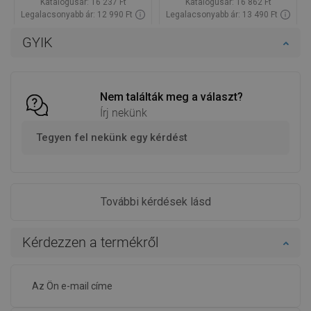
Katalógusár:
16 237 Ft
Katalógusár:
16 862 Ft
Legalacsonyabb ár: 12 990 Ft
Legalacsonyabb ár: 13 490 Ft
Termék elérhetősége:
Raktáron
Termék elérhetősége:
Raktáron
GYIK
Kosárba
Kosárba
Hasonlítsa
Hasonlítsa
favorite_border
Kedvenc
favorite_border
Kedvenc
össze
össze
Nem találták meg a választ?
Írj nekünk
Tegyen fel nekünk egy kérdést
További kérdések lásd
Kérdezzen a termékről