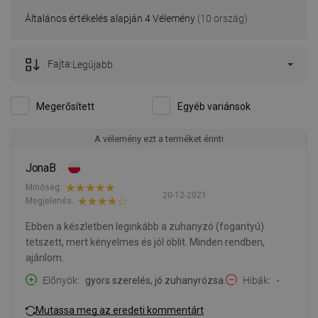
Általános értékelés alapján 4 Vélemény
(10 ország)
Fajta:
Legújabb
Megerősített
Egyéb variánsok
A vélemény ezt a terméket érinti
JonaB
Minőség:
20-12-2021
Megjelenés:
Ebben a készletben leginkább a zuhanyzó (fogantyú)
tetszett, mert kényelmes és jól öblít. Minden rendben,
ajánlom.
Előnyök
gyors szerelés, jó zuhanyrózsa.
Hibák
-
Mutassa meg az eredeti kommentárt