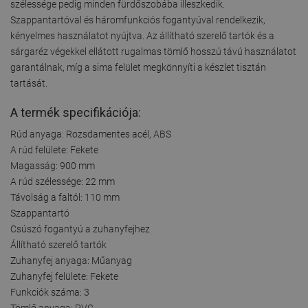
szélessége pedig minden fürdőszobába illeszkedik.
Szappantartóval és háromfunkciós fogantyúval rendelkezik,
kényelmes használatot nyújtva. Az állítható szerelő tartók és a
sárgaréz végekkel ellátott rugalmas tömlő hosszú távú használatot
garantálnak, míg a sima felület megkönnyíti a készlet tisztán
tartását.
A termék specifikációja:
Rúd anyaga: Rozsdamentes acél, ABS
A rúd felülete: Fekete
Magasság: 900 mm
A rúd szélessége: 22 mm
Távolság a faltól: 110 mm
Szappantartó
Csúszó fogantyú a zuhanyfejhez
Állítható szerelő tartók
Zuhanyfej anyaga: Műanyag
Zuhanyfej felülete: Fekete
Funkciók száma: 3
Tömlő anyaga: PVC