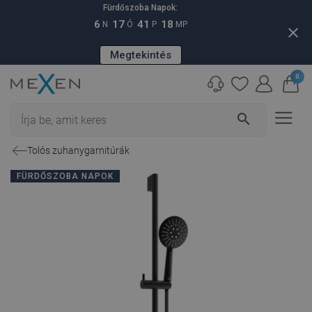
Fürdőszoba Napok:
6
17
41
17
N
Ó
P
MP
close
Megtekintés
0
search
Tolós zuhanygarnitúrák
FÜRDŐSZOBA NAPOK