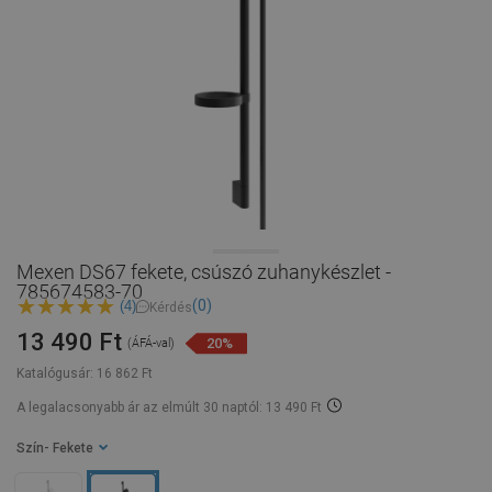
Mexen DS67 fekete, csúszó zuhanykészlet -
785674583-70
(0)
(4)
Kérdés
13 490 Ft
20%
(ÁFÁ-val)
Katalógusár:
16 862 Ft
A legalacsonyabb ár az elmúlt 30 naptól: 13 490 Ft
Szín
- Fekete