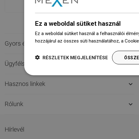
Ez a weboldal sütiket használ
Ez a weboldal sütiket használ a felhasználói élmén
hozzájárul az összes süti használatához, a Cooki
Gyors érintkezés

RÉSZLETEK MEGJELENÍTÉSE
ÖSSZE
Ügyfélszolgálat

Hasznos linkek

Rólunk

Hírlevél