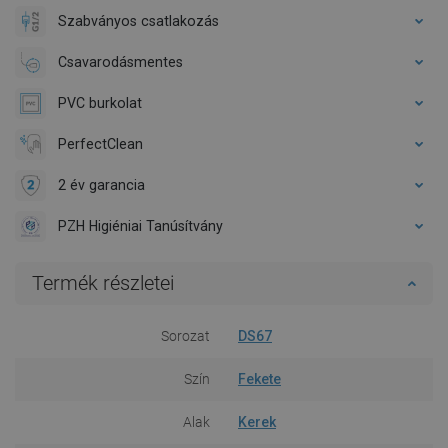
Szabványos csatlakozás
Csavarodásmentes
PVC burkolat
PerfectClean
2 év garancia
PZH Higiéniai Tanúsítvány
Termék részletei
Sorozat
DS67
Szín
Fekete
Alak
Kerek