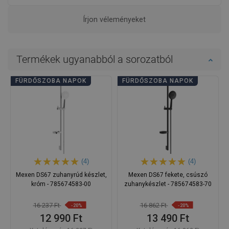
Írjon véleményeket
Termékek ugyanabból a sorozatból
FÜRDŐSZOBA NAPOK
FÜRDŐSZOBA NAPOK
(4)
(4)
Mexen DS67 zuhanyrúd készlet,
Mexen DS67 fekete, csúszó
króm - 785674583-00
zuhanykészlet - 785674583-70
16 237 Ft
16 862 Ft
-20%
-20%
12 990 Ft
13 490 Ft