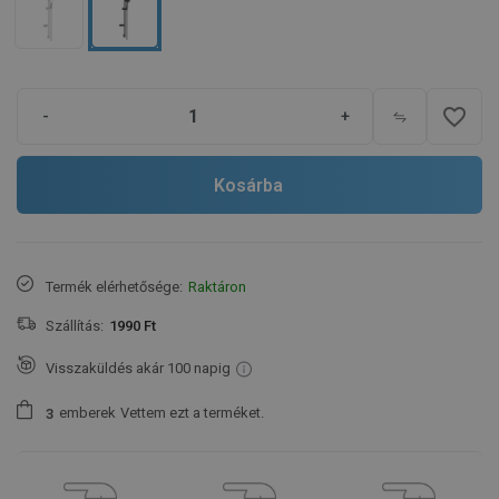
favorite_border
-
+
Kosárba
Termék elérhetősége:
Raktáron
Szállítás:
1990 Ft
Visszaküldés akár 100 napig
emberek
Vettem ezt a terméket.
3