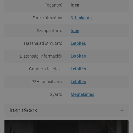
Fogantyú
Igen
Funkciók száma
3-funkciós
Szappantartó
Igen
Használati útmutató
Letöltés
Biztonsági információk
Letöltés
Garancia feltételei
Letöltés
PZH tanúsítvány
Letöltés
Gyártó
Megtekintés
Inspirációk