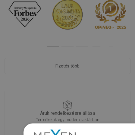
Fizetés több
Áruk rendelkezésre állása
Termékeink egy modern raktárban
várnak rád.Mindig készen áll a
szállításra!