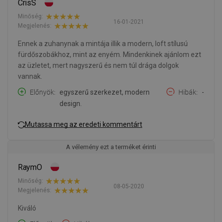
CrisS
Minőség:
16-01-2021
Megjelenés:
Ennek a zuhanynak a mintája illik a modern, loft stílusú
fürdőszobákhoz, mint az enyém. Mindenkinek ajánlom ezt
az üzletet, mert nagyszerű és nem túl drága dolgok
vannak.
Előnyök
egyszerű szerkezet, modern
Hibák
-
design.
Mutassa meg az eredeti kommentárt
A vélemény ezt a terméket érinti
RaymO
Minőség:
08-05-2020
Megjelenés:
Kiváló