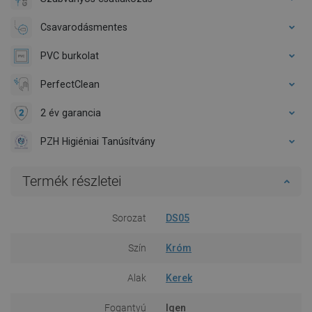
Csavarodásmentes
PVC burkolat
PerfectClean
2 év garancia
PZH Higiéniai Tanúsítvány
Termék részletei
Sorozat
DS05
Szín
Króm
Alak
Kerek
Fogantyú
Igen