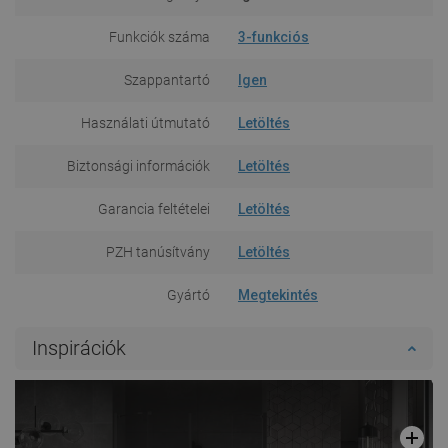
Funkciók száma
3-funkciós
Szappantartó
Igen
Használati útmutató
Letöltés
Biztonsági információk
Letöltés
Garancia feltételei
Letöltés
PZH tanúsítvány
Letöltés
Gyártó
Megtekintés
Inspirációk