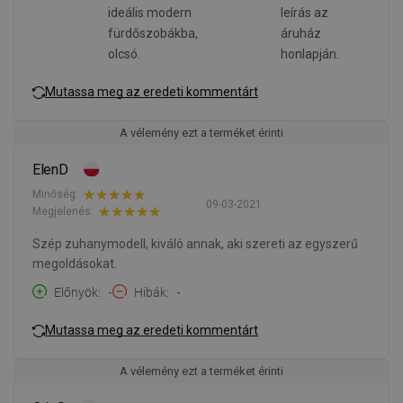
ideális modern
leírás az
fürdőszobákba,
áruház
olcsó.
honlapján.
Mutassa meg az eredeti kommentárt
A vélemény ezt a terméket érinti
ElenD
Minőség:
09-03-2021
Megjelenés:
Szép zuhanymodell, kiváló annak, aki szereti az egyszerű
megoldásokat.
Előnyök
-
Hibák
-
Mutassa meg az eredeti kommentárt
A vélemény ezt a terméket érinti