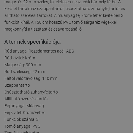
magas és 22 mm széles, tökéletesen illeszkedik bármely térbe. A
készlet tartalmaz szappantartót, csúsztatható zuhanyfejtartót és
állítható szerelési tartókat. A műanyag fej króm/fehér kivitelben 3
funkciót kínál. A 150 cm hosszú PVC tömlő sárgaréz végekkel
megkönnyíti a tisztítást és csavarodásálló.
A termék specifikációja:
Rúd anyaga: Rozsdamentes acél, ABS
Rúd kivitel: Króm
Magasság: 900 mm
Rúd szélesség: 22 mm
Faltól való távolság: 110 mm
Szappantartó
Csúsztatható zuhanyfejtartó
Állítható szerelési tartók
Fej anyaga: Műanyag
Fej kivitel: Króm/Fehér
Funkciók száma: 3
Tömlő anyaga: PVC
Tömlő kivitel: Króm