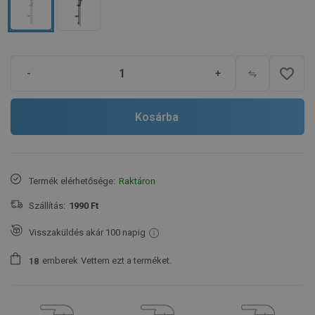
favorite_border
-
+
Kosárba
Termék elérhetősége:
Raktáron
Szállítás:
1990 Ft
Visszaküldés akár 100 napig
emberek
Vettem ezt a terméket.
1
8