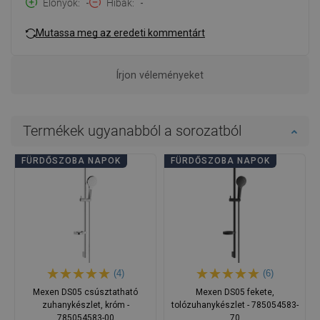
Előnyök
-
Hibák
-
Mutassa meg az eredeti kommentárt
Írjon véleményeket
Termékek ugyanabból a sorozatból
FÜRDŐSZOBA NAPOK
FÜRDŐSZOBA NAPOK
(4)
(6)
Mexen DS05 csúsztatható
Mexen DS05 fekete,
zuhanykészlet, króm -
tolózuhanykészlet - 785054583-
785054583-00
70