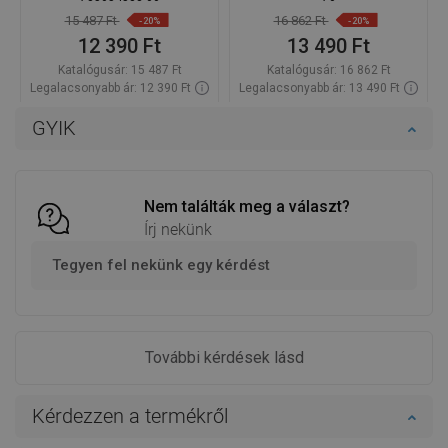
15 487 Ft
16 862 Ft
-20%
-20%
12 390 Ft
13 490 Ft
Katalógusár:
15 487 Ft
Katalógusár:
16 862 Ft
Legalacsonyabb ár: 12 390 Ft
Legalacsonyabb ár: 13 490 Ft
Termék elérhetősége:
Raktáron
Termék elérhetősége:
Raktáron
GYIK
Kosárba
Kosárba
Hasonlítsa
Hasonlítsa
favorite_border
Kedvenc
favorite_border
Kedvenc
össze
össze
Nem találták meg a választ?
Írj nekünk
Tegyen fel nekünk egy kérdést
További kérdések lásd
Kérdezzen a termékről