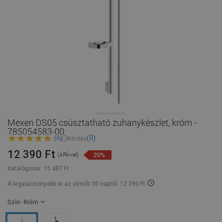
Mexen DS05 csúsztatható zuhanykészlet, króm -
785054583-00
(0)
(4)
Kérdés
12 390 Ft
20%
(ÁFÁ-val)
Katalógusár:
15 487 Ft
A legalacsonyabb ár az elmúlt 30 naptól: 12 390 Ft
Szín
- Króm