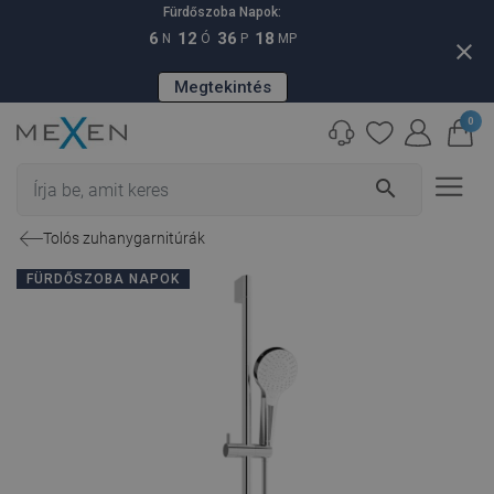
Fürdőszoba Napok:
6
12
36
17
N
Ó
P
MP
close
Megtekintés
0
search
Tolós zuhanygarnitúrák
FÜRDŐSZOBA NAPOK