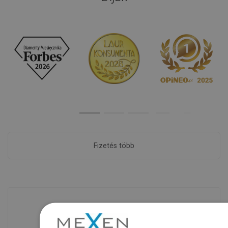
Fizetés több
Áruk rendelkezésre állása