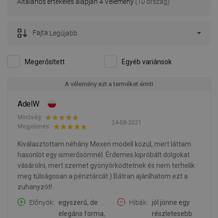
Általános értékelés alapján 4 Vélemény
(10 ország)
Fajta:
Legújabb
Megerősített
Egyéb variánsok
A vélemény ezt a terméket érinti
AdelW
Minőség:
24-08-2021
Megjelenés:
Kiválasztottam néhány Mexen modell közül, mert láttam
hasonlót egy ismerősömnél. Érdemes kipróbált dolgokat
vásárolni, mert szemet gyönyörködtetnek és nem terhelik
meg túlságosan a pénztárcát ) Bátran ajánlhatom ezt a
zuhanyzót!
Előnyök
egyszerű, de
Hibák
jól jönne egy
elegáns forma,
részletesebb