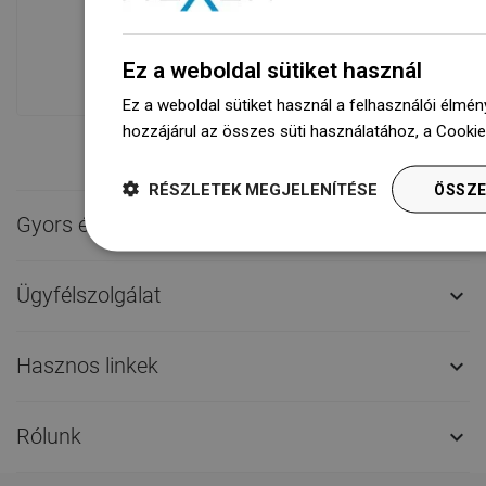
Termékeink egy modern raktárban
várnak rád.Mindig készen áll a
Ez a weboldal sütiket használ
szállításra!
Ez a weboldal sütiket használ a felhasználói élmén
hozzájárul az összes süti használatához, a Cooki
RÉSZLETEK MEGJELENÍTÉSE
ÖSSZE
Gyors érintkezés

Ügyfélszolgálat

Hasznos linkek

Rólunk
