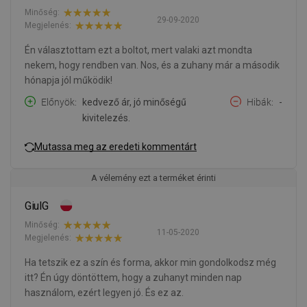
Minőség:
29-09-2020
Megjelenés:
Én választottam ezt a boltot, mert valaki azt mondta
nekem, hogy rendben van. Nos, és a zuhany már a második
hónapja jól működik!
Előnyök
kedvező ár, jó minőségű
Hibák
-
kivitelezés.
Mutassa meg az eredeti kommentárt
A vélemény ezt a terméket érinti
GiulG
Minőség:
11-05-2020
Megjelenés:
Ha tetszik ez a szín és forma, akkor min gondolkodsz még
itt? Én úgy döntöttem, hogy a zuhanyt minden nap
használom, ezért legyen jó. És ez az.