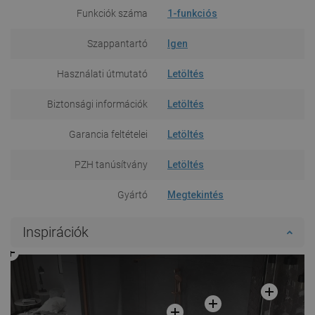
Funkciók száma
1-funkciós
Szappantartó
Igen
Használati útmutató
Letöltés
Biztonsági információk
Letöltés
Garancia feltételei
Letöltés
PZH tanúsítvány
Letöltés
Gyártó
Megtekintés
Inspirációk