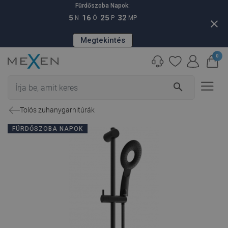
Fürdőszoba Napok:
5
16
25
31
N
Ó
P
MP
close
Megtekintés
0
search
Tolós zuhanygarnitúrák
FÜRDŐSZOBA NAPOK