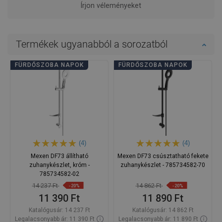
Írjon véleményeket
Termékek ugyanabból a sorozatból
FÜRDŐSZOBA NAPOK
FÜRDŐSZOBA NAPOK
(4)
(4)
Mexen DF73 állítható
Mexen DF73 csúsztatható fekete
zuhanykészlet, króm -
zuhanykészlet - 785734582-70
785734582-02
14 237 Ft
14 862 Ft
-20%
-20%
11 390 Ft
11 890 Ft
Katalógusár:
14 237 Ft
Katalógusár:
14 862 Ft
Legalacsonyabb ár: 11 390 Ft
Legalacsonyabb ár: 11 890 Ft