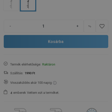
favorite_border
-
+
Kosárba
Termék elérhetősége:
Raktáron
Szállítás:
1990 Ft
Visszaküldés akár 100 napig
emberek
Vettem ezt a terméket.
4