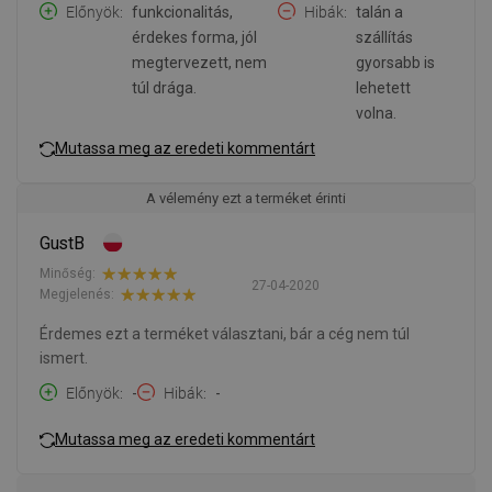
Előnyök
funkcionalitás,
Hibák
talán a
érdekes forma, jól
szállítás
megtervezett, nem
gyorsabb is
túl drága.
lehetett
volna.
Mutassa meg az eredeti kommentárt
A vélemény ezt a terméket érinti
GustB
Minőség:
27-04-2020
Megjelenés:
Érdemes ezt a terméket választani, bár a cég nem túl
ismert.
Előnyök
-
Hibák
-
Mutassa meg az eredeti kommentárt