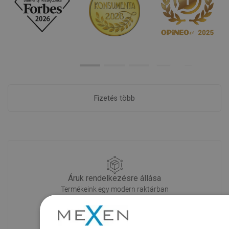
Fizetés több
Áruk rendelkezésre állása
Termékeink egy modern raktárban
várnak rád.Mindig készen áll a
szállításra!