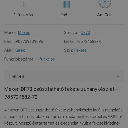
1-funkciós
Eső
AntiCalc
Márka:
Mexen
Sorozat:
DF73
Ean:
5907709139695
Index:
785734582-70
Alak:
Kerek
Szín:
Fekete
Funkciók száma:
1-funkciós
Leírás
Mexen DF73 csúsztatható fekete zuhanykészlet -
785734582-70
A Mexen DF73 csúsztatható fekete zuhanykészlet ideális megoldás
a modern fürdőszobákba. Tartós rozsdamentes acélból és ABS-ből
készült, hosszú élettartamot és eleganciát nyújt a fekete kivitelnek