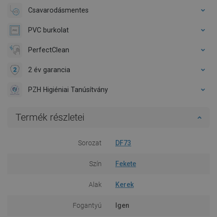
Csavarodásmentes
PVC burkolat
PerfectClean
2 év garancia
PZH Higiéniai Tanúsítvány
Termék részletei
Sorozat
DF73
Szín
Fekete
Alak
Kerek
Fogantyú
Igen