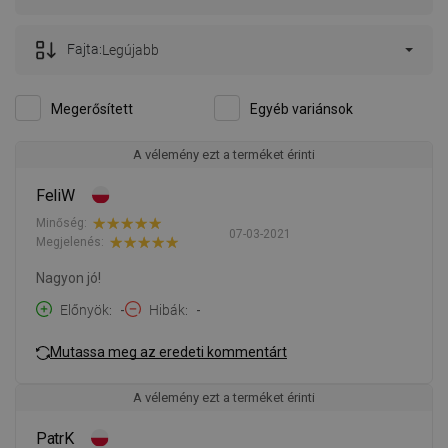
Fajta:
Legújabb
Megerősített
Egyéb variánsok
A vélemény ezt a terméket érinti
FeliW
Minőség:
07-03-2021
Megjelenés:
Nagyon jó!
Előnyök
-
Hibák
-
Mutassa meg az eredeti kommentárt
A vélemény ezt a terméket érinti
PatrK