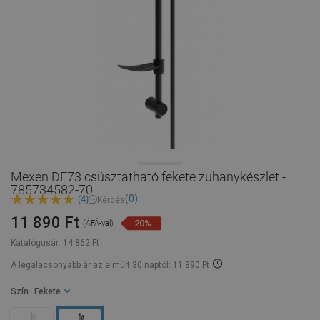
Mexen DF73 csúsztatható fekete zuhanykészlet -
785734582-70
(0)
(4)
Kérdés
11 890 Ft
20%
(ÁFÁ-val)
Katalógusár:
14 862 Ft
A legalacsonyabb ár az elmúlt 30 naptól: 11 890 Ft
Szín
- Fekete