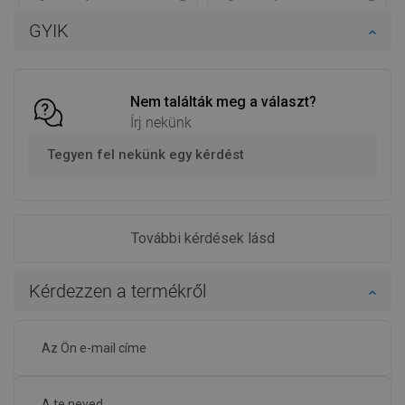
Termék elérhetősége:
2026-11-06
Termék elérhetősége:
Raktáron
GYIK
Kosárba
Kosárba
Hasonlítsa
Hasonlítsa
favorite_border
Kedvenc
favorite_border
Kedvenc
össze
össze
Nem találták meg a választ?
Írj nekünk
Tegyen fel nekünk egy kérdést
További kérdések lásd
Kérdezzen a termékről