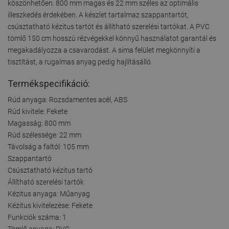
köszönhetően. 800 mm magas és 22 mm széles az optimális
illeszkedés érdekében. A készlet tartalmaz szappantartót,
csúsztatható kézitus tartót és állítható szerelési tartókat. A PVC
tömlő 150 cm hosszú rézvégekkel könnyű használatot garantál és
megakadályozza a csavarodást. A sima felület megkönnyíti a
tisztítást, a rugalmas anyag pedig hajlításálló.
Termékspecifikáció:
Rúd anyaga: Rozsdamentes acél, ABS
Rúd kivitele: Fekete
Magasság: 800 mm
Rúd szélessége: 22 mm
Távolság a faltól: 105 mm
Szappantartó
Csúsztatható kézitus tartó
Állítható szerelési tartók
Kézitus anyaga: Műanyag
Kézitus kivitelezése: Fekete
Funkciók száma: 1
Tömlő anyaga: PVC