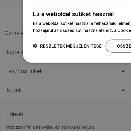
Ez a weboldal sütiket használ
Ez a weboldal sütiket használ a felhasználói élmén
hozzájárul az összes süti használatához, a Cooki
Gyors érintkezés

RÉSZLETEK MEGJELENÍTÉSE
ÖSSZE
Ügyfélszolgálat

Hasznos linkek

Rólunk

Hírlevél
Iratkozzon fel a hírlevélre, és naprakész legyen.