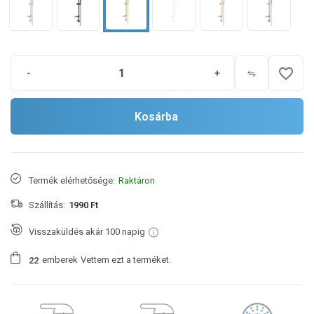
favorite_border
-
+
Kosárba
Termék elérhetősége:
Raktáron
Szállítás:
1990 Ft
Visszaküldés akár 100 napig
emberek
Vettem ezt a terméket.
2
2