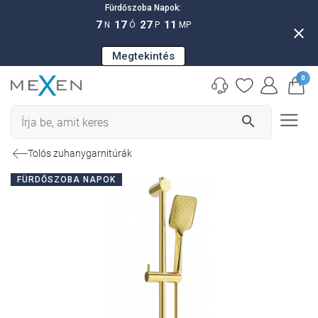
Fürdőszoba Napok:
7
17
27
10
N
Ó
P
MP
close
Megtekintés
0
search
Tolós zuhanygarnitúrák
FÜRDŐSZOBA NAPOK