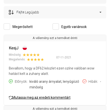
Fajta:
Legújabb
Megerősített
Egyéb variánsok
A vélemény ezt a terméket érinti
KesjJ
Minőség:
07-11-2021
Megjelenés:
Bevallom, hogy a DF62 készlet ezen színe valóban wow
hatást kelt a zuhany alatt.
Előnyök
kiváló arany árnyalat, lenyűgöző
Hibák
-
minőség
Mutassa meg az eredeti kommentárt
A vélemény ezt a terméket érinti