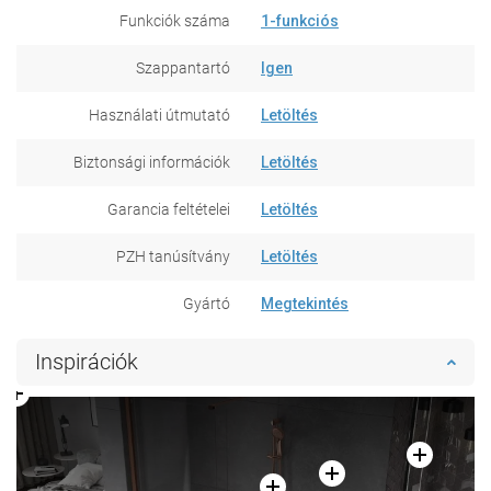
Funkciók száma
1-funkciós
Szappantartó
Igen
Használati útmutató
Letöltés
Biztonsági információk
Letöltés
Garancia feltételei
Letöltés
PZH tanúsítvány
Letöltés
Gyártó
Megtekintés
Inspirációk