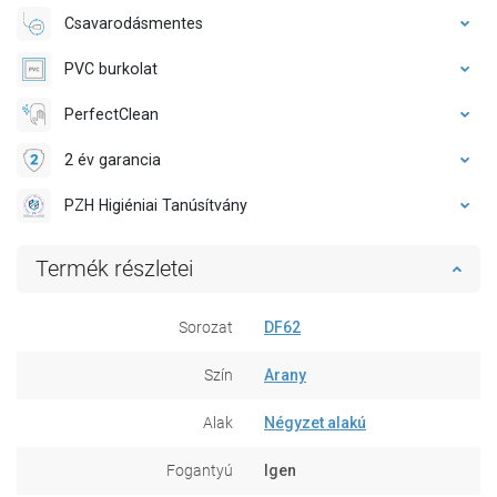
Csavarodásmentes
PVC burkolat
PerfectClean
2 év garancia
PZH Higiéniai Tanúsítvány
Termék részletei
Sorozat
DF62
Szín
Arany
Alak
Négyzet alakú
Fogantyú
Igen