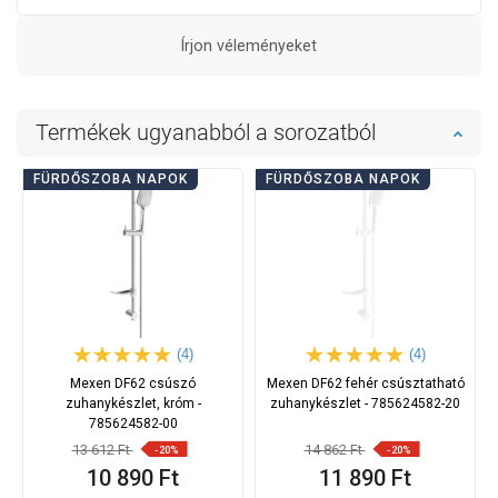
Írjon véleményeket
Termékek ugyanabból a sorozatból
FÜRDŐSZOBA NAPOK
FÜRDŐSZOBA NAPOK
(4)
(4)
Mexen DF62 csúszó
Mexen DF62 fehér csúsztatható
zuhanykészlet, króm -
zuhanykészlet - 785624582-20
785624582-00
13 612 Ft
14 862 Ft
-20%
-20%
10 890 Ft
11 890 Ft