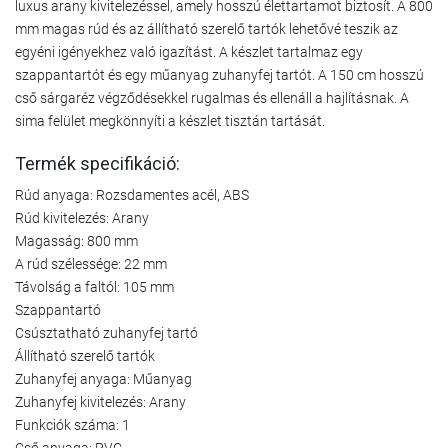
luxus arany kivitelezéssel, amely hosszú élettartamot biztosít. A 800
mm magas rúd és az állítható szerelő tartók lehetővé teszik az
egyéni igényekhez való igazítást. A készlet tartalmaz egy
szappantartót és egy műanyag zuhanyfej tartót. A 150 cm hosszú
cső sárgaréz végződésekkel rugalmas és ellenáll a hajlításnak. A
sima felület megkönnyíti a készlet tisztán tartását.
Termék specifikáció:
Rúd anyaga: Rozsdamentes acél, ABS
Rúd kivitelezés: Arany
Magasság: 800 mm
A rúd szélessége: 22 mm
Távolság a faltól: 105 mm
Szappantartó
Csúsztatható zuhanyfej tartó
Állítható szerelő tartók
Zuhanyfej anyaga: Műanyag
Zuhanyfej kivitelezés: Arany
Funkciók száma: 1
Cső anyaga: PVC