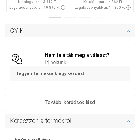
Katalógusár:
13 612 Ft
Katalógusár:
14 862 Ft
Legalacsonyabb ár: 10 890 Ft
Legalacsonyabb ár: 11 890 Ft
Termék elérhetősége:
Raktáron
Termék elérhetősége:
Raktáron
Kosárba
Kosárba
GYIK
Hasonlítsa
Hasonlítsa
favorite_border
Kedvenc
favorite_border
Kedvenc
össze
össze
Nem találták meg a választ?
Írj nekünk
Tegyen fel nekünk egy kérdést
További kérdések lásd
Kérdezzen a termékről