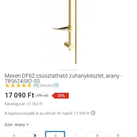
Mexen DF62 csúsztatható zuhanykészlet, arany -
785624582-50
(0)
(4)
Kérdés
17 090 Ft
20%
(ÁFÁ-val)
Katalógusár:
21 362 Ft
A legalacsonyabb ár az elmúlt 30 naptól: 17 090 Ft
Szín
- Arany