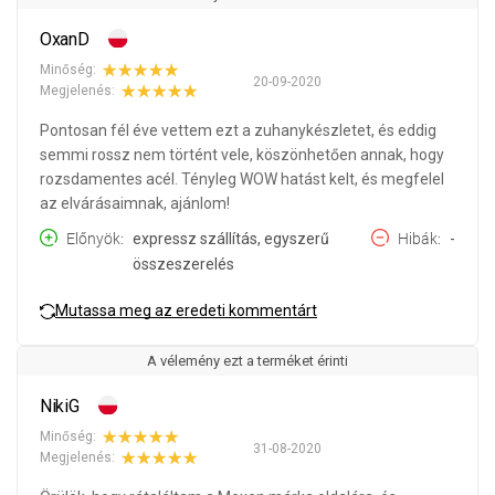
OxanD
Minőség:
20-09-2020
Megjelenés:
Pontosan fél éve vettem ezt a zuhanykészletet, és eddig
semmi rossz nem történt vele, köszönhetően annak, hogy
rozsdamentes acél. Tényleg WOW hatást kelt, és megfelel
az elvárásaimnak, ajánlom!
Előnyök
expressz szállítás, egyszerű
Hibák
-
összeszerelés
Mutassa meg az eredeti kommentárt
A vélemény ezt a terméket érinti
NikiG
Minőség:
31-08-2020
Megjelenés: