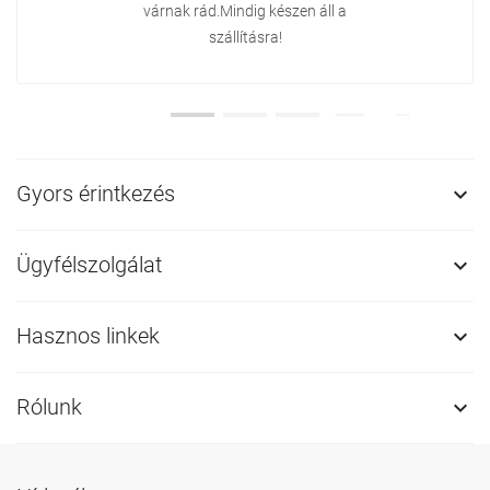
várnak rád.Mindig készen áll a
szállításra!
Gyors érintkezés

Ügyfélszolgálat

Hasznos linkek

Rólunk
