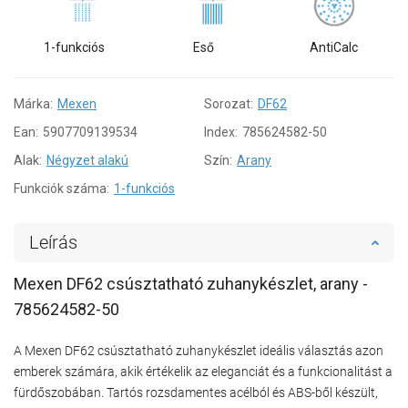
1-funkciós
Eső
AntiCalc
Márka:
Mexen
Sorozat:
DF62
Ean:
5907709139534
Index:
785624582-50
Alak:
Négyzet alakú
Szín:
Arany
Funkciók száma:
1-funkciós
Leírás
Mexen DF62 csúsztatható zuhanykészlet, arany -
785624582-50
A Mexen DF62 csúsztatható zuhanykészlet ideális választás azon
emberek számára, akik értékelik az eleganciát és a funkcionalitást a
fürdőszobában. Tartós rozsdamentes acélból és ABS-ből készült,