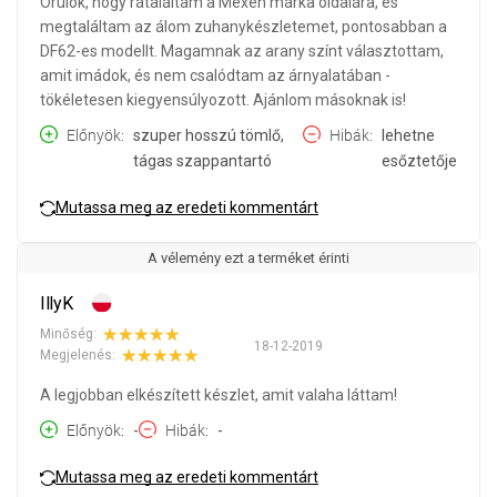
Örülök, hogy rátaláltam a Mexen márka oldalára, és
megtaláltam az álom zuhanykészletemet, pontosabban a
DF62-es modellt. Magamnak az arany színt választottam,
amit imádok, és nem csalódtam az árnyalatában -
tökéletesen kiegyensúlyozott. Ajánlom másoknak is!
Előnyök
szuper hosszú tömlő,
Hibák
lehetne
tágas szappantartó
esőztetője
Mutassa meg az eredeti kommentárt
A vélemény ezt a terméket érinti
IllyK
Minőség:
18-12-2019
Megjelenés:
A legjobban elkészített készlet, amit valaha láttam!
Előnyök
-
Hibák
-
Mutassa meg az eredeti kommentárt