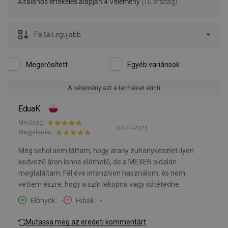
Általános értékelés alapján 4 Vélemény
(10 ország)
Fajta:
Legújabb
Megerősített
Egyéb variánsok
A vélemény ezt a terméket érinti
EduaK
Minőség:
07-07-2021
Megjelenés:
Még sehol sem láttam, hogy arany zuhanykészlet ilyen
kedvező áron lenne elérhető, de a MEXEN oldalán
megtaláltam. Fél éve intenzíven használom, és nem
vettem észre, hogy a szín lekopna vagy sötétedne.
Előnyök
-
Hibák
-
Mutassa meg az eredeti kommentárt