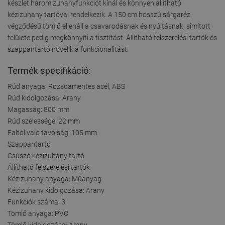
készlet három zuhanyfunkciót kínál és könnyen állítható
kézizuhany tartóval rendelkezik. A 150 cm hosszú sárgaréz
végződésű tömlő ellenáll a csavarodásnak és nyújtásnak, simított
felülete pedig megkönnyíti a tisztítást. Állítható felszerelési tartók és
szappantartó növelik a funkcionalitást.
Termék specifikáció:
Rúd anyaga: Rozsdamentes acél, ABS
Rúd kidolgozása: Arany
Magasság: 800 mm
Rúd szélessége: 22 mm
Faltól való távolság: 105 mm
Szappantartó
Csúszó kézizuhany tartó
Állítható felszerelési tartók
Kézizuhany anyaga: Műanyag
Kézizuhany kidolgozása: Arany
Funkciók száma: 3
Tömlő anyaga: PVC
Tömlő kidolgozása: Arany