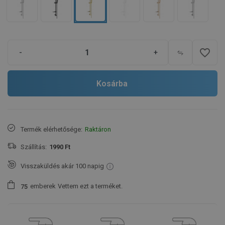
favorite_border
-
+
Kosárba
Termék elérhetősége:
Raktáron
Szállítás:
1990 Ft
Visszaküldés akár 100 napig
emberek
Vettem ezt a terméket.
7
5