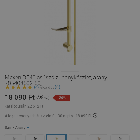
Mexen DF40 csúszó zuhanykészlet, arany -
785404582-50
(0)
(4)
Kérdés
18 090 Ft
20%
(ÁFÁ-val)
Katalógusár:
22 612 Ft
A legalacsonyabb ár az elmúlt 30 naptól: 18 090 Ft
Szín
- Arany