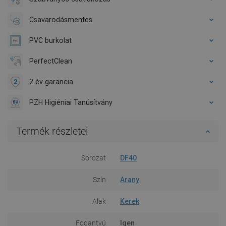
Csavarodásmentes
PVC burkolat
PerfectClean
2 év garancia
PZH Higiéniai Tanúsítvány
Termék részletei
Sorozat
DF40
Szín
Arany
Alak
Kerek
Fogantyú
Igen