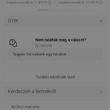
Legalacsonyabb ár: 11 890 Ft
Legalacsonyabb ár: 12 390 Ft
Termék elérhetősége:
Raktáron
Termék elérhetősége:
Raktáron
Kosárba
Kosárba
GYIK
Hasonlítsa
Hasonlítsa
favorite_border
Kedvenc
favorite_border
Kedvenc
össze
össze
Nem találták meg a választ?
Írj nekünk
Tegyen fel nekünk egy kérdést
További kérdések lásd
Kérdezzen a termékről