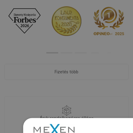
Fizetés több
Áruk rendelkezésre állása
Termékeink egy modern raktárban
várnak rád.Mindig készen áll a