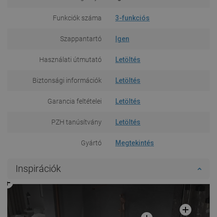
Funkciók száma
3-funkciós
Szappantartó
Igen
Használati útmutató
Letöltés
Biztonsági információk
Letöltés
Garancia feltételei
Letöltés
PZH tanúsítvány
Letöltés
Gyártó
Megtekintés
Inspirációk