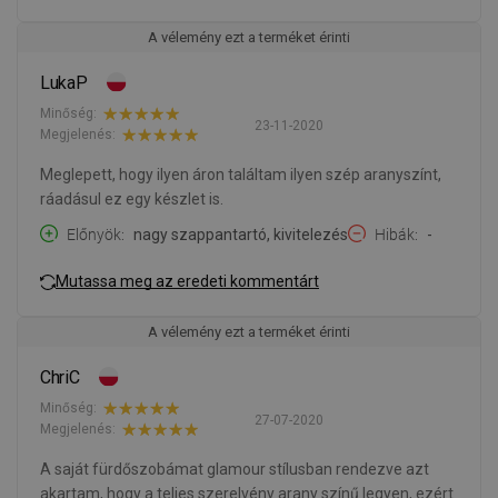
A vélemény ezt a terméket érinti
LukaP
Minőség:
23-11-2020
Megjelenés:
Meglepett, hogy ilyen áron találtam ilyen szép aranyszínt,
ráadásul ez egy készlet is.
Előnyök
nagy szappantartó, kivitelezés
Hibák
-
Mutassa meg az eredeti kommentárt
A vélemény ezt a terméket érinti
ChriC
Minőség:
27-07-2020
Megjelenés:
A saját fürdőszobámat glamour stílusban rendezve azt
akartam, hogy a teljes szerelvény arany színű legyen, ezért