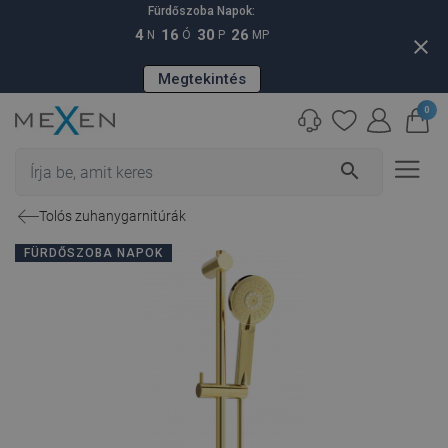
Fürdőszoba Napok:
4
16
30
25
N
Ó
P
MP
close
Megtekintés
0
search
Tolós zuhanygarnitúrák
FÜRDŐSZOBA NAPOK