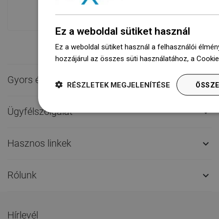
szállításra!
Ez a weboldal sütiket használ
Ez a weboldal sütiket használ a felhasználói élmén
hozzájárul az összes süti használatához, a Cooki
Gyors érintkezés

RÉSZLETEK MEGJELENÍTÉSE
ÖSSZE
Ügyfélszolgálat

Hasznos linkek

Rólunk

Hírlevél