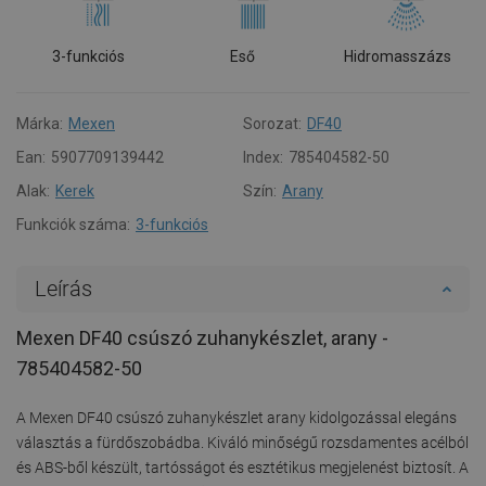
3-funkciós
Eső
Hidromasszázs
Márka:
Mexen
Sorozat:
DF40
Ean:
5907709139442
Index:
785404582-50
Alak:
Kerek
Szín:
Arany
Funkciók száma:
3-funkciós
Leírás
Mexen DF40 csúszó zuhanykészlet, arany -
785404582-50
A Mexen DF40 csúszó zuhanykészlet arany kidolgozással elegáns
választás a fürdőszobádba. Kiváló minőségű rozsdamentes acélból
és ABS-ből készült, tartósságot és esztétikus megjelenést biztosít. A