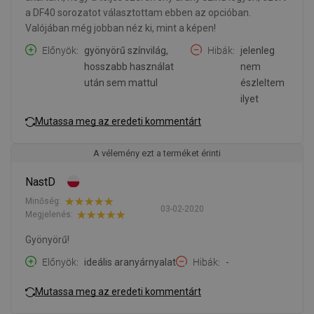
a DF40 sorozatot választottam ebben az opcióban.
Valójában még jobban néz ki, mint a képen!
Előnyök
gyönyörű színvilág,
Hibák
jelenleg
hosszabb használat
nem
után sem mattul
észleltem
ilyet
Mutassa meg az eredeti kommentárt
A vélemény ezt a terméket érinti
NastD
Minőség:
03-02-2020
Megjelenés:
Gyönyörű!
Előnyök
ideális aranyárnyalat
Hibák
-
Mutassa meg az eredeti kommentárt