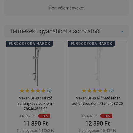
Írjon véleményeket
Termékek ugyanabból a sorozatból
FÜRDŐSZOBA NAPOK
FÜRDŐSZOBA NAPOK
(5)
(5)
Mexen DF40 csúszó
Mexen DF40 állítható fehér
zuhanykészlet, króm -
zuhanykészlet - 785404582-20
785404582-00
14 862 Ft
15 487 Ft
-20%
-20%
11 890 Ft
12 390 Ft
Katalógusár:
14 862 Ft
Katalógusár:
15 487 Ft