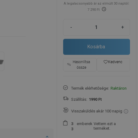
A legalacsonyabb ár az elmúlt 30 naptól:
7 290 Ft
-
+
Kosárba
favorite_border
Hasonlítsa
Kedvenc
össze
Termék elérhetősége:
Raktáron
Szállítás:
1990 Ft
Visszaküldés akár 100 napig
emberek
Vettem ezt a
3
terméket.
3