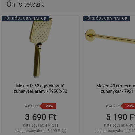
Ön is tetszik
FÜRDŐSZOBA NAPOK
FÜRDŐSZOBA NAPOK
Mexen R-62 egyfokozatú
Mexen 40 cm-es aran
zuhanyfej, arany - 79562-50
zuhanykar - 7921
4 612 Ft
-20%
6 487 Ft
-20%
3 690 Ft
5 190 F
Katalógusár:
4 612 Ft
Katalógusár:
6 487
Legalacsonyabb ár: 3 690 Ft
Legalacsonyabb ár: 5 1