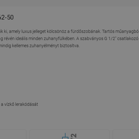
62-50
k ki, amely luxus jelleget kölcsönöz a fürdőszobának. Tartós műanyagból
ág révén ideális minden zuhanyfülkében. A szabványos G 1/2" csatlakozó 
indig kellemes zuhanyélményt biztosítva.
a vízkő lerakódását