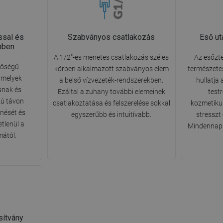
ssal és
Szabványos csatlakozás
Eső ut
mben
A 1/2"-es menetes csatlakozás széles
Az esőzte
nőségű
körben alkalmazott szabványos elem
természetes
amelyek
a belső vízvezeték-rendszerekben.
hullatja
snak és
Ezáltal a zuhany további elemeinek
testr
zú távon
csatlakoztatása és felszerelése sokkal
kozmetikum
nését és
egyszerűbb és intuitívabb.
stresszt
etlenül a
Mindennapi
mától.
sítvány