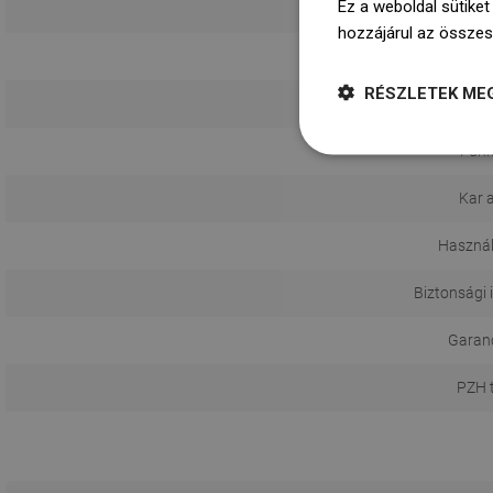
Ez a weboldal sütiket
hozzájárul az összes
RÉSZLETEK ME
Funk
Kar 
Használ
Biztonsági 
Garanci
PZH 