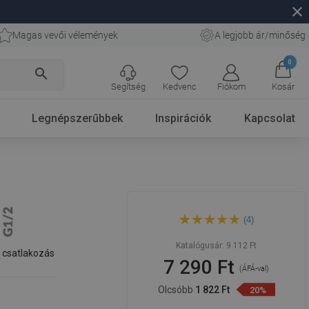
close
Magas vevői vélemények
A legjobb ár/minőség
0
search
Segítség
Kedvenc
Fiókom
Kosár
Legnépszerűbbek
Inspirációk
Kapcsolat
Mexen D-62 20x20 cm-es
(4)
esőztető, arany - 79762-50
Katalógusár:
9 112 Ft
 csatlakozás
7 290 Ft
(ÁFÁ-val)
Olcsóbb
1 822 Ft
20%