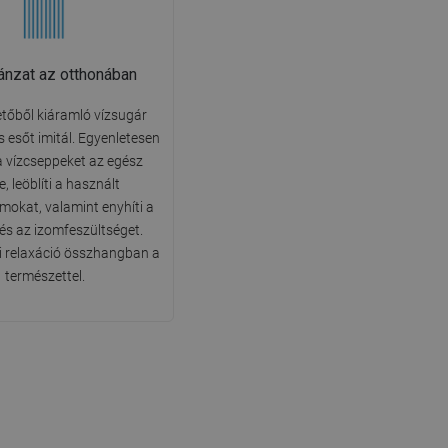
ánzat az otthonában
tőből kiáramló vízsugár
 esőt imitál. Egyenletesen
 a vízcseppeket az egész
e, leöblíti a használt
okat, valamint enyhíti a
 és az izomfeszültséget.
 relaxáció összhangban a
természettel.