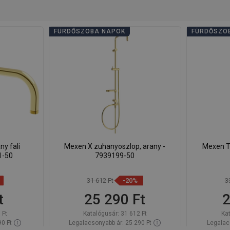
FÜRDŐSZOBA NAPOK
FÜRDŐSZO
y fali
Mexen X zuhanyoszlop, arany -
Mexen T
1-50
7939199-50
31 612 Ft
-20%
3
t
25 290 Ft
2
 Ft
Katalógusár:
31 612 Ft
Ka
90 Ft
Legalacsonyabb ár: 25 290 Ft
Legalac