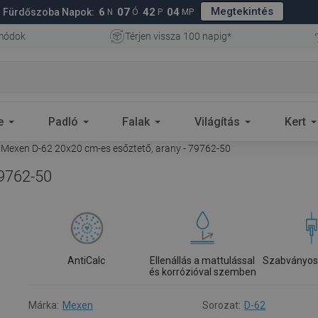
Megtekintés
6
07
42
03
Fürdőszoba Napok:
N
Ó
P
MP
 módok
Térjen vissza 100 napig*
e
Padló
Falak
Világítás
Kert
Mexen D-62 20x20 cm-es esőztető, arany - 79762-50
79762-50
AntiCalc
Ellenállás a mattulással
Szabványos
és korrózióval szemben
Márka:
Mexen
Sorozat:
D-62