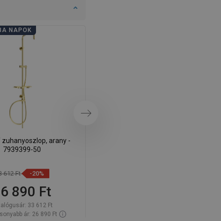
DANISH
SWEDISH
BA NAPOK
FÜRDŐSZOBA NAPOK
FINNISH
PORTUGUESE
CROATIAN
GREEK
SLOVENIAN
Következő
 zuhanyoszlop, arany -
Mexen Q zuhanyoszlop, arany -
7939399-50
79395-50
3 612 Ft
-20%
31 612 Ft
-20%
6 890 Ft
25 290 Ft
talógusár:
33 612 Ft
Katalógusár:
31 612 Ft
sonyabb ár: 26 890 Ft
Legalacsonyabb ár: 25 290 Ft