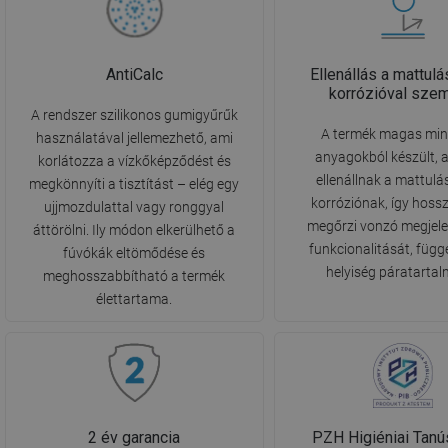
AntiCalc
Ellenállás a mattulá
korrózióval sze
A rendszer szilikonos gumigyűrűk
A termék magas mi
használatával jellemezhető, ami
anyagokból készült, 
korlátozza a vízkőképződést és
ellenállnak a mattulá
megkönnyíti a tisztítást – elég egy
korróziónak, így hoss
ujjmozdulattal vagy ronggyal
megőrzi vonzó megjele
áttörölni. Ily módon elkerülhető a
funkcionalitását, függ
fúvókák eltömődése és
helyiség páratartal
meghosszabbítható a termék
élettartama.
2 év garancia
PZH Higiéniai Tanú