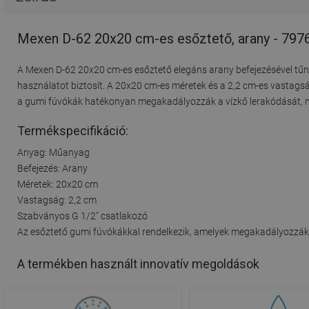
Mexen D-62 20x20 cm-es esőztető, arany - 797
A Mexen D-62 20x20 cm-es esőztető elegáns arany befejezésével tűni
használatot biztosít. A 20x20 cm-es méretek és a 2,2 cm-es vastags
a gumi fúvókák hatékonyan megakadályozzák a vízkő lerakódását, m
Termékspecifikáció:
Anyag: Műanyag
Befejezés: Arany
Méretek: 20x20 cm
Vastagság: 2,2 cm
Szabványos G 1/2" csatlakozó
Az esőztető gumi fúvókákkal rendelkezik, amelyek megakadályozzák 
A termékben használt innovatív megoldások