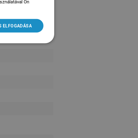
asználatával Ön
ENGLISH
dz się więcej
SLOVAK
S ELFOGADÁSA
LITHUANIAN
ROMANIAN
HUNGARIAN
FRENCH
ITALIAN
SPANISH
UKRAINIAN
BULGARIAN
ESTONIAN
DUTCH
LATVIAN