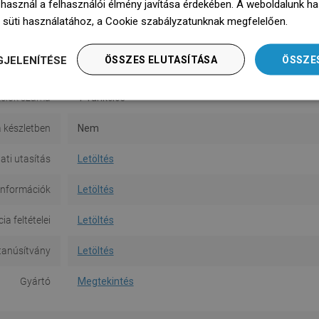
 használ a felhasználói élmény javítása érdekében. A weboldalunk h
Szín
Arany
 süti használatához, a Cookie szabályzatunknak megfelelően.
Dowie
Anyag
Műanyag
GJELENÍTÉSE
ÖSSZES ELUTASÍTÁSA
ÖSSZE
Alak
Négyzet alakú
ciók száma
1-funkciós
a készletben
Nem
ati utasítás
Letöltés
információk
Letöltés
a feltételei
Letöltés
tanúsítvány
Letöltés
Gyártó
Megtekintés