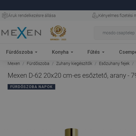
Áruk rendelkezésre állása
Kényelmes fizetési
Fürdőszoba
Konyha
Fűtés
Csemp
Mexen
Fürdőszoba
Zuhany kiegészítők
Esőzuhany fejek
Mexen D-62 20x20 cm-es esőztető, arany - 
FÜRDŐSZOBA NAPOK