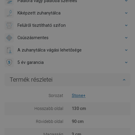
Padlóra vagy padlóba szerelés
Kiképzett zuhanytálca
Felülről tisztítható szifon
Csúszásmentes
A zuhanytálca vágási lehetősége
5 év garancia
Termék részletei
Sorozat
Stone+
Hosszabb oldal
130 cm
Rövidebb oldal
90 cm
Magasság
3 cm