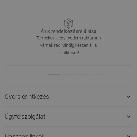
Áruk rendelkezésre állása
Termékeink egy modern raktárban
várnak rád.Mindig készen áll a
szállításra!
Gyors érintkezés

Ügyfélszolgálat

Hasznos linkek
