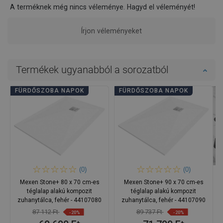
A terméknek még nincs véleménye. Hagyd el véleményét!
Írjon véleményeket
Termékek ugyanabból a sorozatból
FÜRDŐSZOBA NAPOK
FÜRDŐSZOBA NAPOK
(0)
(0)
Mexen Stone+ 80 x 70 cm-es
Mexen Stone+ 90 x 70 cm-es
téglalap alakú kompozit
téglalap alakú kompozit
zuhanytálca, fehér - 44107080
zuhanytálca, fehér - 44107090
87 112 Ft
89 737 Ft
-20%
-20%