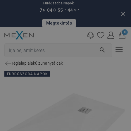
Fürdőszoba Napok:
7
04
55
43
N
Ó
P
MP
close
Megtekintés
0
search
Téglalap alakú zuhanytálcák
FÜRDŐSZOBA NAPOK