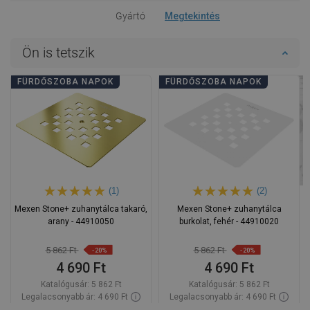
Gyártó
Megtekintés
Ön is tetszik
FÜRDŐSZOBA NAPOK
FÜRDŐSZOBA NAPOK
(1)
(2)
Mexen Stone+ zuhanytálca takaró,
Mexen Stone+ zuhanytálca
arany - 44910050
burkolat, fehér - 44910020
5 862 Ft
5 862 Ft
-20%
-20%
4 690 Ft
4 690 Ft
Katalógusár:
5 862 Ft
Katalógusár:
5 862 Ft
Legalacsonyabb ár: 4 690 Ft
Legalacsonyabb ár: 4 690 Ft