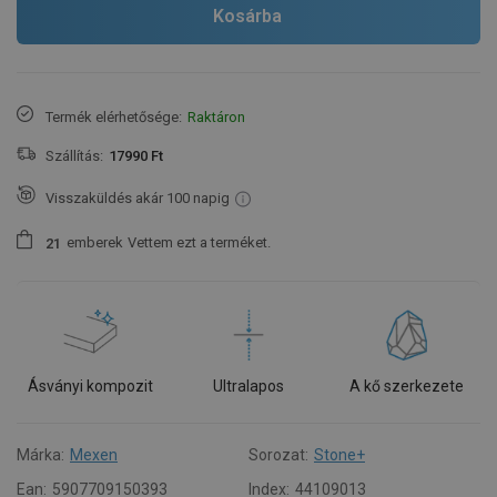
Kosárba
Termék elérhetősége:
Raktáron
Szállítás:
17990 Ft
Visszaküldés akár 100 napig
emberek
Vettem ezt a terméket.
2
1
Ásványi kompozit
Ultralapos
A kő szerkezete
Márka:
Mexen
Sorozat:
Stone+
Ean:
5907709150393
Index:
44109013