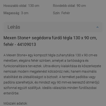
Hosszabb oldal:
130 cm
Rövidebb oldal:
90 cm
Magasság:
3 cm
Szín:
Fehér
Leírás
Mexen Stone+ segédorra fürdő tégla 130 x 90 cm,
fehér - 44109013
A Mexen Stone+ egy kompozit tégla zuhanytálca 130 x 90 cm-es
méretben, elegáns fehér színben, amelyet a tartósságra és
funkcionalitásra terveztek. Ultravékony kialakítása és kőszerkezete
nemcsak modern megjelenést kölcsönöz neki, hanem maximális
stabilitást és ütésállóságot is biztosít. A terméket padlóba vagy
padlóra szerelhetjük, és mindezt egy 90 mm-es leeresztő átmérőjű
szifonnal együtt szállítjuk. Ideális választás minden fürdőszobai
enteriőrbe.
Műszaki adatok: