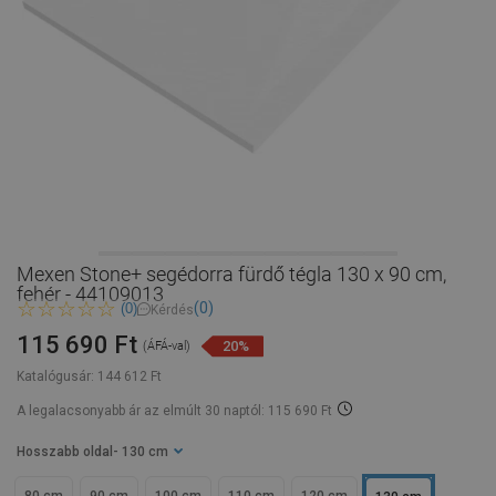
Mexen Stone+ segédorra fürdő tégla 130 x 90 cm,
fehér - 44109013
(0)
(0)
Kérdés
115 690 Ft
20%
(ÁFÁ-val)
Katalógusár:
144 612 Ft
A legalacsonyabb ár az elmúlt 30 naptól: 115 690 Ft
Hosszabb oldal
- 130 cm