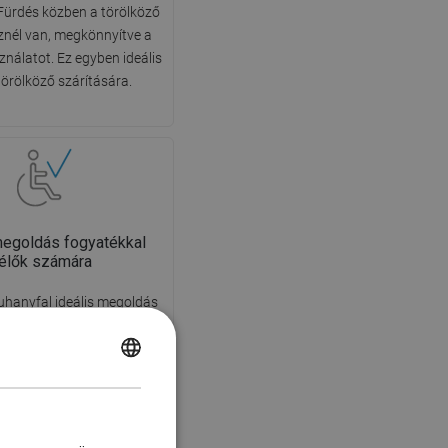
Fürdés közben a törölköző
znél van, megkönnyítve a
nálatot. Ez egyben ideális
törölköző szárítására.
megoldás fogyatékkal
élők számára
zuhanyfal ideális megoldás
al élők számára. A nyitott
nyű hozzáférést biztosít,
POLISH
lve a küszöbök és ajtók
ének szükségességét. A
CZECH
s kényelmes és mindenki
GERMAN
mára barátságos.