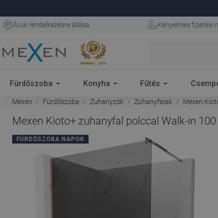
Áruk rendelkezésre állása
Kényelmes fizetési
Fürdőszoba
Konyha
Fűtés
Csemp
Mexen
Fürdőszoba
Zuhanyzók
Zuhanyfalak
Mexen Kioto
Mexen Kioto+ zuhanyfal polccal Walk-in 100 
FÜRDŐSZOBA NAPOK