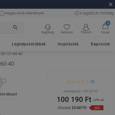
close
Magas vevői vélemények
A legjobb ár/minőség
0
search
Segítség
Kedvenc
Fiókom
Kosár
Legnépszerűbbek
Inspirációk
Kapcsolat
-100-121-60-40
-60-40
Mexen Kioto+ zuhanyfal
(0)
polccal Walk-in 100 x 200 cm,
grafit, rózsaszín arany - 800-
100-121-60-40
Katalógusár:
125 237 Ft
 Uni-Mount
100 190 Ft
(ÁFÁ-val)
Olcsóbb
25 047 Ft
20%