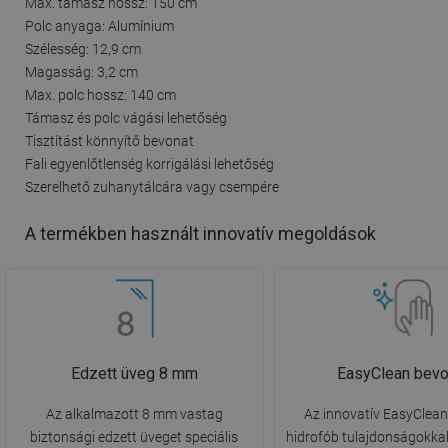
Max. támasz hossz: 150 cm
Polc anyaga: Alumínium
Szélesség: 12,9 cm
Magasság: 3,2 cm
Max. polc hossz: 140 cm
Támasz és polc vágási lehetőség
Tisztítást könnyítő bevonat
Fali egyenlőtlenség korrigálási lehetőség
Szerelhető zuhanytálcára vagy csempére
A termékben használt innovatív megoldások
Edzett üveg 8 mm
EasyClean bevo
Az alkalmazott 8 mm vastag
Az innovatív EasyClea
biztonsági edzett üveget speciális
hidrofób tulajdonságokkal