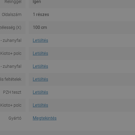
Relinggel
Igen
Oldalszám
1 részes
zélesség (X)
100 cm
- zuhanyfal
Letöltés
 Kioto+ polc
Letöltés
 - zuhanyfal
Letöltés
is feltételek
Letöltés
PZH teszt
Letöltés
 Kioto+ polc
Letöltés
Gyártó
Megtekintés