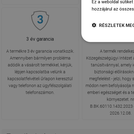
Ez a weboldal sütiket
hozzájárul az összes
RÉSZLETEK ME
3 év garancia
PZH Higiéniai Tanú
A termékre 3 év garancia vonatkozik.
A termék rendelkez
Amennyiben bármilyen probléma
Közegészségügyi Intézet á
adódik a vásárolt termékkel, kérjük,
tanúsítvánnyal, amely i
lépjen kapcsolatba velünk a
biztonsági előírásokn
kapcsolatfelvételi űrlapon keresztül
megfelelést - jelzi, hog
vagy telefonon az ügyfélszolgálati
módon nem befolyásolja n
telefonszámon.
emberi egészséget és a 
környezetet. n
B.BK.60110.1432.2023 
2026.12.08.