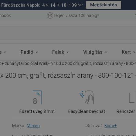
Megtekintés
4
14
18
08
Fürdőszoba Napok:
N
Ó
P
MP
 módok
Térjen vissza 100 napig*
e
Padló
Falak
Világítás
Kert
+ zuhanyfal polccal Walk-in 100 x 200 cm, grafit, rózsaszín arany - 800
x 200 cm, grafit, rózsaszín arany - 800-100-121
Edzett üveg 8 mm
EasyClean bevonat
Rendszer
Márka:
Mexen
Sorozat:
Kioto+