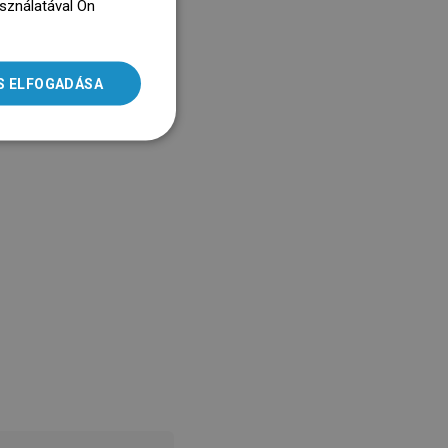
asználatával Ön
ENGLISH
dz się więcej
SLOVAK
S ELFOGADÁSA
LITHUANIAN
ROMANIAN
HUNGARIAN
FRENCH
ITALIAN
SPANISH
UKRAINIAN
BULGARIAN
ESTONIAN
DUTCH
LATVIAN