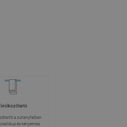
Törölközőtartó
özőtartó a zuhanyfalban
praktikus és kényelmes