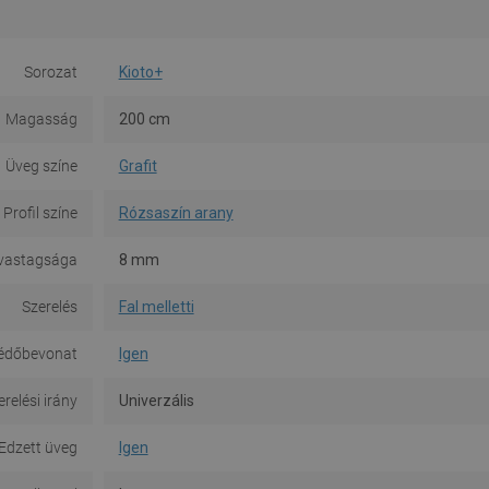
Sorozat
Kioto+
Magasság
200 cm
Üveg színe
Grafit
Profil színe
Rózsaszín arany
vastagsága
8 mm
Szerelés
Fal melletti
édőbevonat
Igen
erelési irány
Univerzális
Edzett üveg
Igen