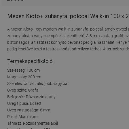
Mexen Kioto+ zuhanyfal polccal Walk-in 100 x 2
A Mexen Kioto+ egy modern walk-in zuhanyfal polccal, amely ötvözi a 
zuhanytálcára vagy csempére is telepíthető. A 8 mm vastag grafit üv
biztonságos, a tisztítást könnyítő bevonat pedig a használati kényel
pedig lehetővé teszi a testreszabást bármilyen térhez. A termék rendel
Termékspecifikáció:
Szélesség: 100 cm
Magasság: 200 cm
Szerelés: Univerzális, jobb vagy bal
Üveg színe: Grafit
Befejezés: Rózsaszín arany
Üveg típusa: Edzett
Üveg vastagsága: 8 mm
Profil: Alumínium
Támasz: Rozsdamentes acél