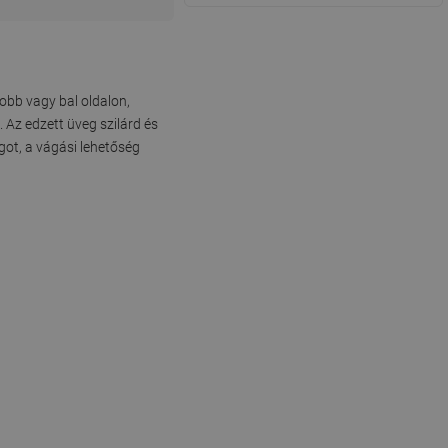
obb vagy bal oldalon,
 Az edzett üveg szilárd és
got, a vágási lehetőség