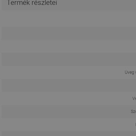
Termék részletei
Üveg 
V
Sz