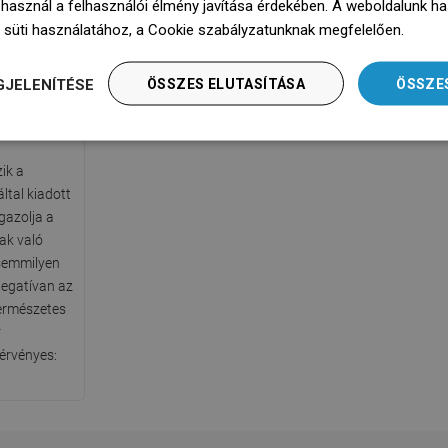
 használ a felhasználói élmény javítása érdekében. A weboldalunk h
 süti használatához, a Cookie szabályzatunknak megfelelően.
Dowie
GJELENÍTÉSE
ÖSSZES ELUTASÍTÁSA
ÖSSZE
sítvány
ik a
ltal kiadott
gazolja a
ak való
y semmilyen
egatívan az
természetes
r
érvényes: