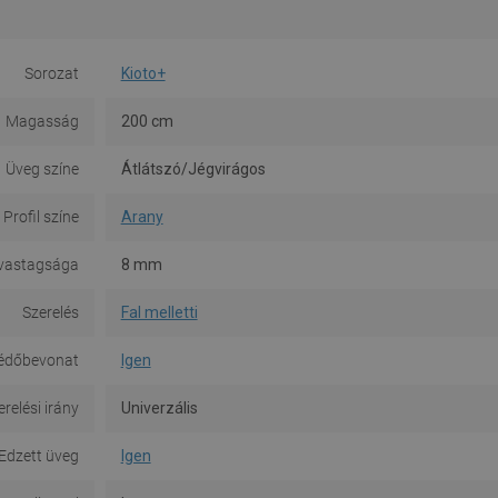
Sorozat
Kioto+
Magasság
200 cm
Üveg színe
Átlátszó/Jégvirágos
Profil színe
Arany
vastagsága
8 mm
Szerelés
Fal melletti
édőbevonat
Igen
erelési irány
Univerzális
Edzett üveg
Igen