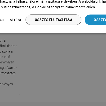
 használ a felhasználói élmény javítása érdekében. A weboldalunk h
 süti használatához, a Cookie szabályzatunknak megfelelően.
Dowie
GJELENÍTÉSE
ÖSSZES ELUTASÍTÁSA
ÖSSZE
sítvány
ik a
ltal kiadott
gazolja a
ak való
y semmilyen
egatívan az
természetes
r
érvényes: