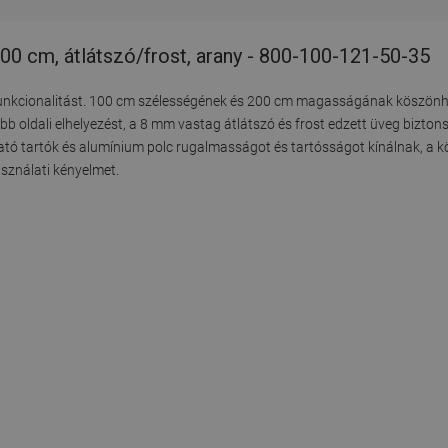
00 cm, átlátszó/frost, arany - 800-100-121-50-35
a funkcionalitást. 100 cm szélességének és 200 cm magasságának köszön
jobb oldali elhelyezést, a 8 mm vastag átlátszó és frost edzett üveg bizton
tható tartók és alumínium polc rugalmasságot és tartósságot kínálnak, a k
asználati kényelmet.