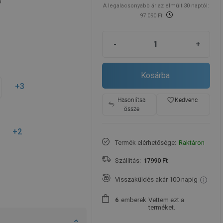
5
A legalacsonyabb ár az elmúlt 30 naptól:
97 090 Ft
-
+
Kosárba
+3
favorite_border
Hasonlítsa
Kedvenc
össze
+2
Termék elérhetősége:
Raktáron
Szállítás:
17990 Ft
Visszaküldés akár 100 napig
emberek
Vettem ezt a
6
terméket.