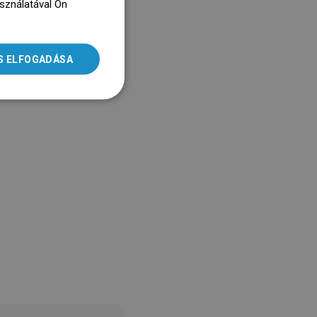
asználatával Ön
ENGLISH
dz się więcej
SLOVAK
S ELFOGADÁSA
LITHUANIAN
ROMANIAN
HUNGARIAN
FRENCH
ITALIAN
SPANISH
UKRAINIAN
BULGARIAN
ESTONIAN
DUTCH
LATVIAN