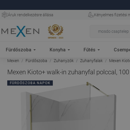
Áruk rendelkezésre állása
Kényelmes fizetési
Fürdőszoba
Konyha
Fűtés
Csemp
Mexen
Fürdőszoba
Zuhanyzók
Zuhanyfalak
Mexen Kioto
Mexen Kioto+ walk-in zuhanyfal polccal, 100 
FÜRDŐSZOBA NAPOK