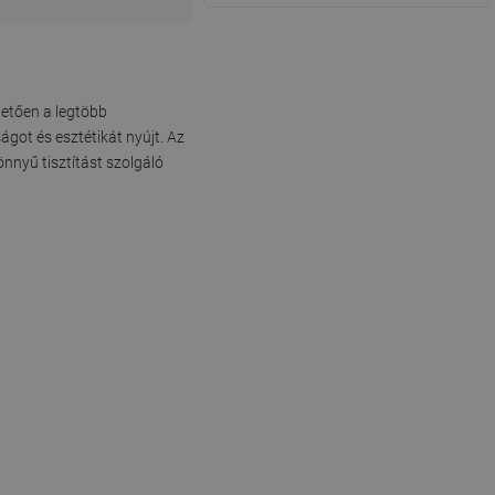
hetően a legtöbb
ságot és esztétikát nyújt. Az
önnyű tisztítást szolgáló