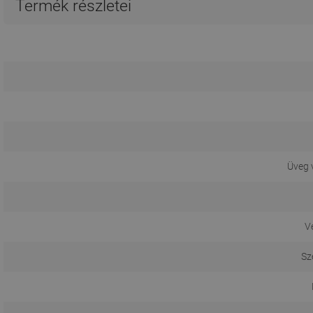
Termék részletei
Üveg 
V
Sz