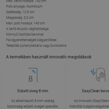
Max. tartó hossza: 150 cm
Polc anyaga: Alumínium
Szélesség: 12,9 cm
Magasság: 3,2 cm
Max. polc hossza: 140 cm
A tartó és polc vághatósága
Könnyű tisztítás bevonat
Fal egyenetlenségek kiegyenlítése
Telepítés zuhanytálcára vagy burkolatra
A termékben használt innovatív megoldások
Edzett üveg 8 mm
EasyClean bevo
Az alkalmazott 8 mm vastag
Az innovatív EasyClea
biztonsági edzett üveget speciális
hidrofób tulajdonságokkal