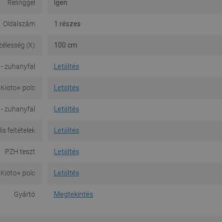
Relinggel
Igen
Oldalszám
1 részes
zélesség (X)
100 cm
- zuhanyfal
Letöltés
 Kioto+ polc
Letöltés
 - zuhanyfal
Letöltés
is feltételek
Letöltés
PZH teszt
Letöltés
 Kioto+ polc
Letöltés
Gyártó
Megtekintés