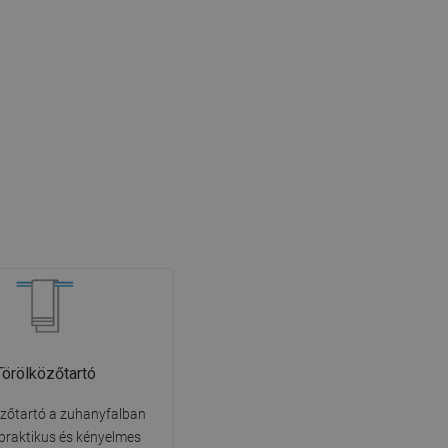
Törölközőtartó
özőtartó a zuhanyfalban
praktikus és kényelmes