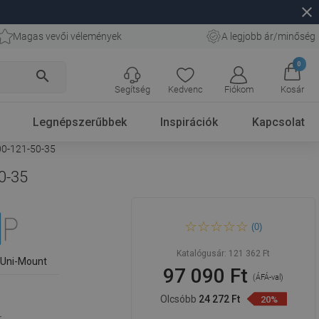
close
Magas vevői vélemények
A legjobb ár/minőség
0
search
Segítség
Kedvenc
Fiókom
Kosár
Legnépszerűbbek
Inspirációk
Kapcsolat
100-121-50-35
50-35
Mexen Kioto+ walk-in
(0)
zuhanyfal polccal, 100 x 200
cm, átlátszó/frost, arany -
800-100-121-50-35
Katalógusár:
121 362 Ft
 Uni-Mount
97 090 Ft
(ÁFÁ-val)
Olcsóbb
24 272 Ft
20%