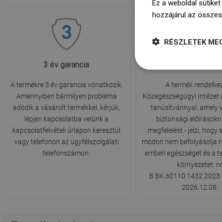
Ez a weboldal sütiket
hozzájárul az összes
RÉSZLETEK ME
3 év garancia
PZH Higiéniai Tanú
A termékre 3 év garancia vonatkozik.
A termék rendelkez
Amennyiben bármilyen probléma
Közegészségügyi Intézet á
adódik a vásárolt termékkel, kérjük,
tanúsítvánnyal, amely i
lépjen kapcsolatba velünk a
biztonsági előírásokn
kapcsolatfelvételi űrlapon keresztül
megfelelést - jelzi, hog
vagy telefonon az ügyfélszolgálati
módon nem befolyásolja n
telefonszámon.
emberi egészséget és a 
környezetet. n
B.BK.60110.1432.2023 
2026.12.08.