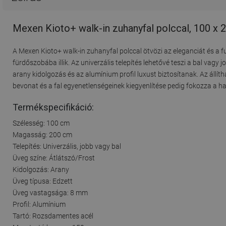
Mexen Kioto+ walk-in zuhanyfal polccal, 100 x 2
A Mexen Kioto+ walk-in zuhanyfal polccal ötvözi az eleganciát és 
fürdőszobába illik. Az univerzális telepítés lehetővé teszi a bal vagy 
arany kidolgozás és az alumínium profil luxust biztosítanak. Az állí
bevonat és a fal egyenetlenségeinek kiegyenlítése pedig fokozza a h
Termékspecifikáció:
Szélesség: 100 cm
Magasság: 200 cm
Telepítés: Univerzális, jobb vagy bal
Üveg színe: Átlátszó/Frost
Kidolgozás: Arany
Üveg típusa: Edzett
Üveg vastagsága: 8 mm
Profil: Alumínium
Tartó: Rozsdamentes acél