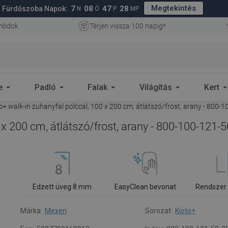
Megtekintés
7
08
47
27
Fürdőszoba Napok:
N
Ó
P
MP
 módok
Térjen vissza 100 napig*
e
Padló
Falak
Világítás
Kert
+ walk-in zuhanyfal polccal, 100 x 200 cm, átlátszó/frost, arany - 800-
x 200 cm, átlátszó/frost, arany - 800-100-121-
Edzett üveg 8 mm
EasyClean bevonat
Rendszer
Márka:
Mexen
Sorozat:
Kioto+