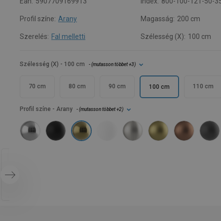
Ean:
5907709169913
Index:
800-100-121-50-3
Profil színe:
Arany
Magasság:
200 cm
Szerelés:
Fal melletti
Szélesség (X):
100 cm
Szélesség (X)
- 100 cm
- (
mutasson többet
+3
)
70 cm
80 cm
90 cm
110 cm
100 cm
Profil színe
- Arany
- (
mutasson többet
+2
)