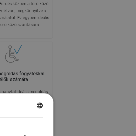
Fürdés közben a törölköző
znél van, megkönnyítve a
nálatot. Ez egyben ideális
törölköző szárítására.
megoldás fogyatékkal
élők számára
zuhanyfal ideális megoldás
al élők számára. A nyitott
nyű hozzáférést biztosít,
POLISH
lve a küszöbök és ajtók
ének szükségességét. A
CZECH
s kényelmes és mindenki
GERMAN
mára barátságos.