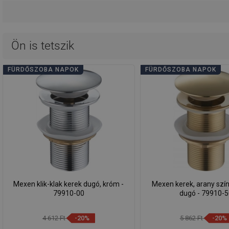
Ön is tetszik
FÜRDŐSZOBA NAPOK
FÜRDŐSZOBA NAPOK
Mexen klik-klak kerek dugó, króm -
Mexen kerek, arany színű
79910-00
dugó - 79910-
4 612 Ft
-20%
5 862 Ft
-20%