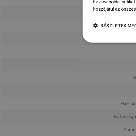
Ez a weboldal sütiket
hozzájárul az összes
RÉSZLETEK ME
V
Használ
Biztonsági 
Garanci