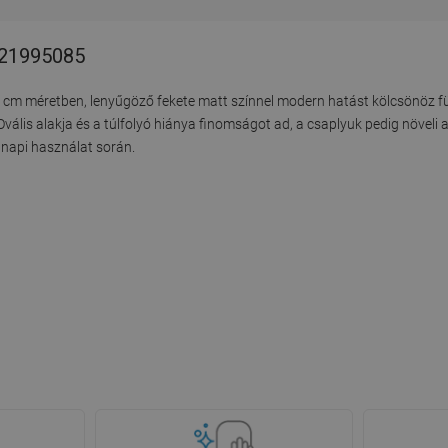
- 21995085
x38 cm méretben, lenyűgöző fekete matt színnel modern hatást kölcsönöz 
Ovális alakja és a túlfolyó hiánya finomságot ad, a csaplyuk pedig növeli 
ennapi használat során.