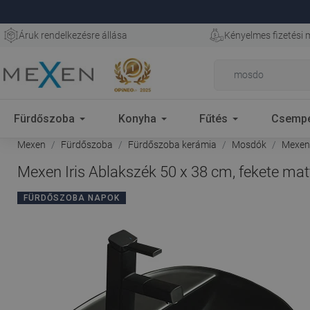
Áruk rendelkezésre állása
Kényelmes fizetési
Fürdőszoba
Konyha
Fűtés
Csemp
Mexen
Fürdőszoba
Fürdőszoba kerámia
Mosdók
Mexen 
Mexen Iris Ablakszék 50 x 38 cm, fekete mat
FÜRDŐSZOBA NAPOK