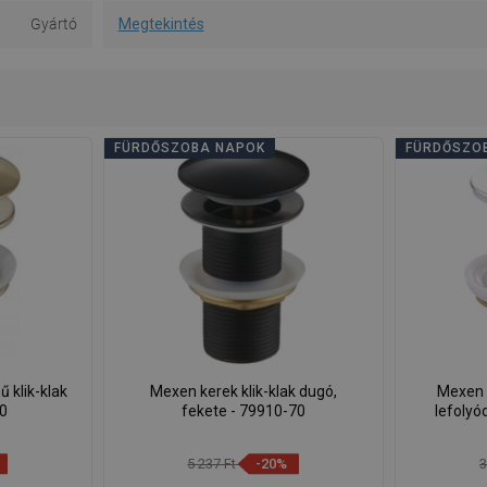
Gyártó
Megtekintés
FÜRDŐSZOBA NAPOK
FÜRDŐSZO
 klik-klak
Mexen kerek klik-klak dugó,
Mexen f
50
fekete - 79910-70
lefolyó
5 237 Ft
-20%
3