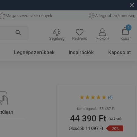
close
Magas vevői vélemények
A legjobb ár/minőség
0
search
Segítség
Kedvenc
Fiókom
Kosár
Legnépszerűbbek
Inspirációk
Kapcsolat
Mexen Iris Ablakszék 50 x 38
(4)
cm, fekete matt - 21995085
Katalógusár:
55 487 Ft
ctClean
44 390 Ft
(ÁFÁ-val)
Olcsóbb
11 097 Ft
20%