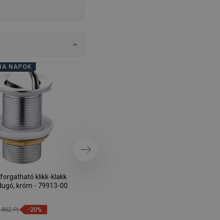
DANISH
SWEDISH
FINNISH
PORTUGUESE
BA NAPOK
FÜRDŐSZOBA NAPOK
CROATIAN
GREEK
SLOVENIAN
Következő
orgatható klikk-klakk
Mexen korek klik-klak forgatható,
dugó, króm - 79913-00
arany - 79913-50
 862 Ft
-20%
5 237 Ft
-20%