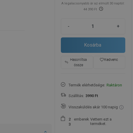
A legalacsonyabb ár az elmúlt 30 naptól:
44 390 Ft
-
+
Kosárba
favorite_border
Hasonlítsa
Kedvenc
össze
Termék elérhetősége:
Raktáron
Szállítás:
3990 Ft
Visszaküldés akár 100 napig
emberek
Vettem ezt a
2
terméket.
3