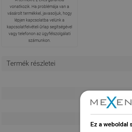
vonatkozik. Ha problémája van a
vásárolt termékkel, javasoljuk, hogy
lépjen kapcsolatba velünk a
kapcsolatfelvételi űrlap segítségével
vagy telefonon az ügyfélszolgálati
számunkon.
Termék részletei
Hos
Röv
Ez a weboldal 