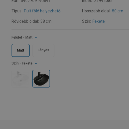
Ean:
5907709190641
Index:
21995085
Típus:
Pult fölé helyezhető
Hosszabb oldal:
50 cm
Rövidebb oldal:
38 cm
Szín:
Fekete
Felület
- Matt
Fényes
Matt
Szín
- Fekete