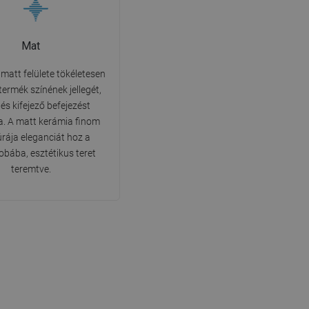
Mat
matt felülete tökéletesen
 termék színének jellegét,
 és kifejező befejezést
va. A matt kerámia finom
úrája eleganciát hoz a
obába, esztétikus teret
teremtve.