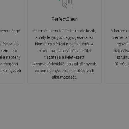
PerfectClean
 képességgel
A termék sima felülettel rendelkezik,
A kerámia 
amely lenyűgöz ragyogásával és
kiemeli a
l és az UV-
kiemeli esztétikai megjelenését. A
egyedi
 szín nem
mindennapi ápolás és a felület
biztosít
el a napfény
tisztítása a keletkezett
strukt
ig megőrzi
szennyeződésektől sokkal könnyebb,
fürdősz
a környezeti
és nem igényel erős tisztítószerek
alkalmazását.