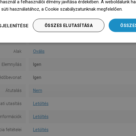
 használ a felhasználói élmény javítása érdekében. A weboldalunk h
 süti használatához, a Cookie szabályzatunknak megfelelően.
Dowie
Felület
Matt
GJELENÍTÉSE
Anyag
Kerámia
ÖSSZES ELUTASÍTÁSA
ÖSSZE
Típus
Pult fölé helyezhető
Alak
Ovális
Elemnyílás
Igen
édőbevonat
Igen
Átutalás
Nem
ati utasítás
Letöltés
információk
Letöltés
a feltételei
Letöltés