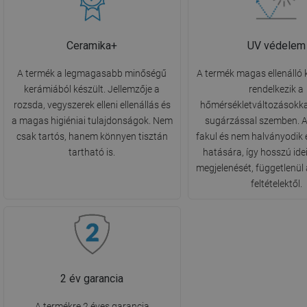
Ceramika+
UV védelem
A termék a legmagasabb minőségű
A termék magas ellenálló
kerámiából készült. Jellemzője a
rendelkezik a
rozsda, vegyszerek elleni ellenállás és
hőmérsékletváltozásokka
a magas higiéniai tulajdonságok. Nem
sugárzással szemben. A
csak tartós, hanem könnyen tisztán
fakul és nem halványodik 
tartható is.
hatására, így hosszú ide
megjelenését, függetlenül 
feltételektől.
2 év garancia
A termékre 2 éves garancia