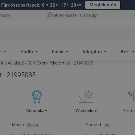
Megtekintés
6
22
17
19
Fürdőszoba Napok:
N
Ó
P
MP
 módok
Térjen vissza 100 napig*
e
Padló
Falak
Világítás
Kert
Iris Ablakszék 50 x 38 cm, fekete matt - 21995085
t - 21995085
Ceramika+
UV védelem
Perfe
Márka:
Mexen
Sorozat:
Iris