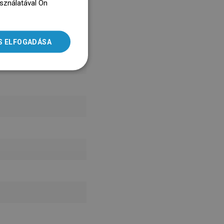
asználatával Ön
ENGLISH
dz się więcej
SLOVAK
S ELFOGADÁSA
LITHUANIAN
ROMANIAN
HUNGARIAN
FRENCH
ITALIAN
SPANISH
UKRAINIAN
BULGARIAN
ESTONIAN
DUTCH
LATVIAN