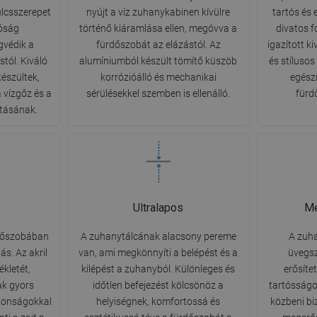
lcsszerepet
nyújt a víz zuhanykabinen kívülre
tartós és 
róság
történő kiáramlása ellen, megóvva a
divatos f
gvédik a
fürdőszobát az elázástól. Az
igazított k
tól. Kiváló
alumíniumból készült tömítő küszöb
és stíluso
észültek,
korrózióálló és mechanikai
egész
a vízgőz és a
sérülésekkel szemben is ellenálló.
fürd
tásának.
Ultralapos
Me
rdőszobában
A zuhanytálcának alacsony pereme
A zuha
s. Az akril
van, ami megkönnyíti a belépést és a
üvegsz
ékletét,
kilépést a zuhanyból. Különleges és
erősíte
k gyors
időtlen befejezést kölcsönöz a
tartósságo
jdonságokkal
helyiségnek, komfortossá és
közbeni bi