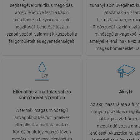
segítségével praktikus megoldás,
zuhanykabin üvegéhez, ku
amely lehetővé teszi a kabin
játszanak a vízzá
méreteinek a helyiséghez való
biztosításában, és me
igazítását. Lehetővé teszi a
fürdőszobát az elárasztás
szabályozást, valamint kiküszöböli a
minőségű anyagokból k
fal görbületeit és egyenetlenségeit.
amelyek ellenállnak a víz, 
magas hőmérséklet ha
Ellenállás a mattulással és
Akryl+
korrózióval szemben
Az akril használata a fü
A termék magas minőségű
nagyon praktikus megoldá
anyagokból készült, amelyek
jól tartja a víz hőmérs
ellenállnak a mattulásnak és
megakadályozva anna
korróziónak, így hosszú távon
lehűlését. Akusztikai tula
megőrzi vonzó megjelenését és