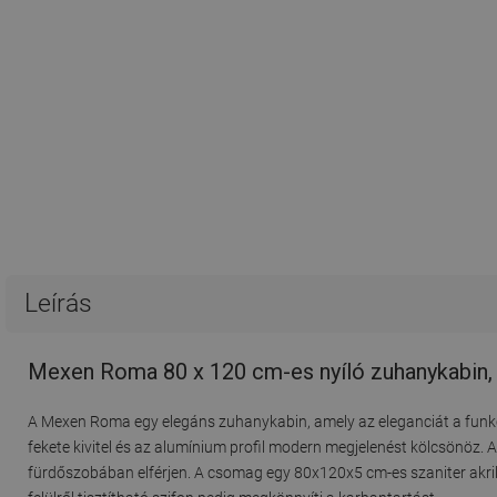
Leírás
Mexen Roma 80 x 120 cm-es nyíló zuhanykabin, á
A Mexen Roma egy elegáns zuhanykabin, amely az eleganciát a funkcio
fekete kivitel és az alumínium profil modern megjelenést kölcsönöz. A
fürdőszobában elférjen. A csomag egy 80x120x5 cm-es szaniter akril 