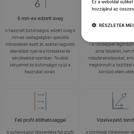
Ez a weboldal sütiket
hozzájárul az összes
6 mm-es edzett üveg
EasyClean bevo
RÉSZLETEK ME
A használt biztonságos, edzett üveg 6
Az innovatív EasyClea
mm-es vastagságban speciális
hidrofób tulajdonságokkal
hőkezelésen esett át, ezáltal nagyobb
– a vízcseppek legördüln
ellenállást nyerve a törésekkel és
sima felületén, nem
sérülésekkel szemben. További
mészlerakódásokat, ami 
kényelmet és biztonságot nyújt a
megkönnyíti a tisztítást 
használat során.
korrózió elleni véde
Fali profil állíthatósággal
Vízelvezető tömí
A zuhanykabin felszerelése fali profil
A tömítések tökéletesen il