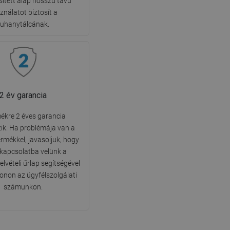
ített alap hosszú távú
ználatot biztosít a
zuhanytálcának.
2 év garancia
ékre 2 éves garancia
ik. Ha problémája van a
ermékkel, javasoljuk, hogy
 kapcsolatba velünk a
lvételi űrlap segítségével
fonon az ügyfélszolgálati
számunkon.