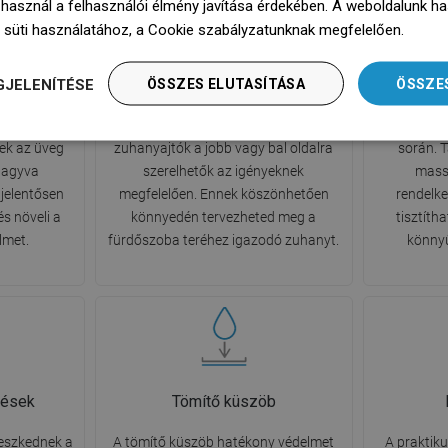
 használ a felhasználói élmény javítása érdekében. A weboldalunk h
 süti használatához, a Cookie szabályzatunknak megfelelően.
Dowie
nat
Rendszer Uni-Mount
GJELENÍTÉSE
ÖSSZES ELUTASÍTÁSA
ÖSSZE
n bevonat
Az univerzális rögzítőrendszer
A buk
 rendelkezik
alkalmazásának köszönhetően a
szabadságo
ek az üveg
zuhanyajtók a jobb vagy bal oldalra
során. 
 hagyva
szerelhetők az igényeknek
mass
jelentősen
megfelelően. Ennek köszönhetően
rendelk
és növeli a
könnyedén tervezheted meg a
tisztíth
lmet.
fürdőszoba teréhez igazodó zuhanyt.
könnyű
tések
Tömítő küszöb
leszkednek a
A tömítő küszöb hatékony védelmet
A praktik