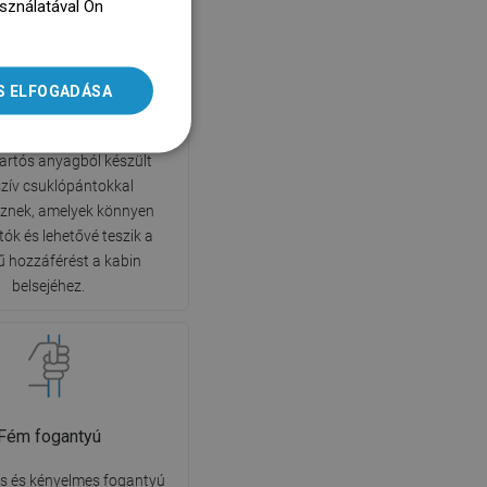
asználatával Ön
ENGLISH
dz się więcej
SLOVAK
Bukóajtó
S ELFOGADÁSA
LITHUANIAN
óajtók a legnagyobb
t biztosítják a használat
ROMANIAN
Tartós anyagból készült
HUNGARIAN
zív csuklópántokkal
eznek, amelyek könnyen
FRENCH
atók és lehetővé teszik a
ITALIAN
 hozzáférést a kabin
SPANISH
belsejéhez.
UKRAINIAN
BULGARIAN
ESTONIAN
DUTCH
Fém fogantyú
LATVIAN
us és kényelmes fogantyú