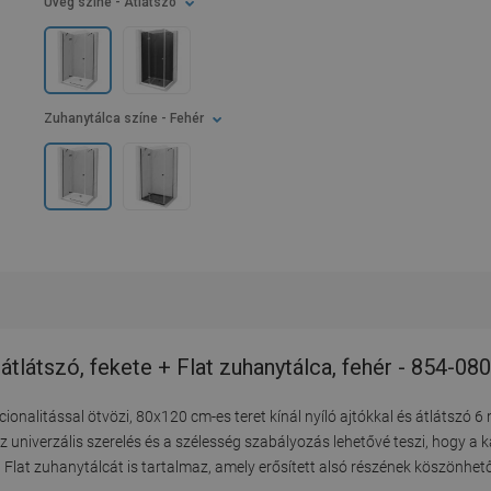
Üveg színe
- Átlátszó
Zuhanytálca színe
- Fehér
tlátszó, fekete + Flat zuhanytálca, fehér - 854-0
nalitással ötvözi, 80x120 cm-es teret kínál nyíló ajtókkal és átlátszó 6
z univerzális szerelés és a szélesség szabályozás lehetővé teszi, hogy a 
Flat zuhanytálcát is tartalmaz, amely erősített alsó részének köszönhető