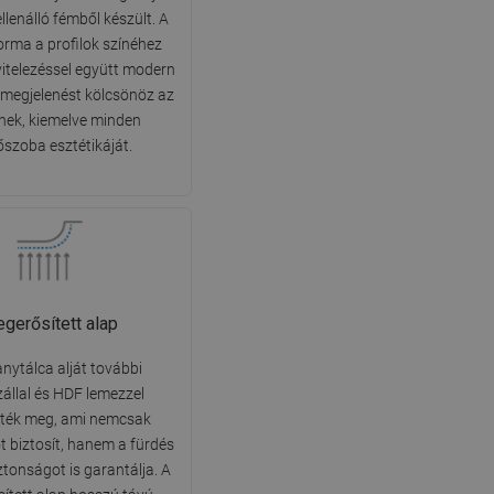
ellenálló fémből készült. A
DANISH
orma a profilok színéhez
SWEDISH
ivitelezéssel együtt modern
s megjelenést kölcsönöz az
FINNISH
nek, kiemelve minden
PORTUGUESE
őszoba esztétikáját.
CROATIAN
GREEK
SLOVENIAN
gerősített alap
nytálca alját további
állal és HDF lemezzel
tték meg, ami nemcsak
t biztosít, hanem a fürdés
ztonságot is garantálja. A