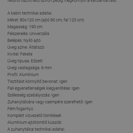
felülről tisztítható szifon pedig megkönnyíti a karbantartást.
A kabin technikai adatai:
Méret: 80x120 cm (ajtó 80 cm, fal 120 cm)
Magasság: 190 cm
Felszerelés: Univerzális
Belépés: Nyíló ajtó
Üveg színe: Átlátszó
Kivitel: Fekete
Üveg típusa: Edzett
Üveg vastagsága: 6 mm
Profil: Alumínium
Tisztítást könnyítő bevonat: Igen
Fali egyenetlenségek kiegyenlítése: Igen
Szélesség szabályozás: Igen
Zuhanytálcára vagy csempére szerelhető: Igen
Fém fogantyú
Komplett vízvezető tömítések
Alumínium ajtótömítő küszöb
A zuhanytálca technikai adatai: