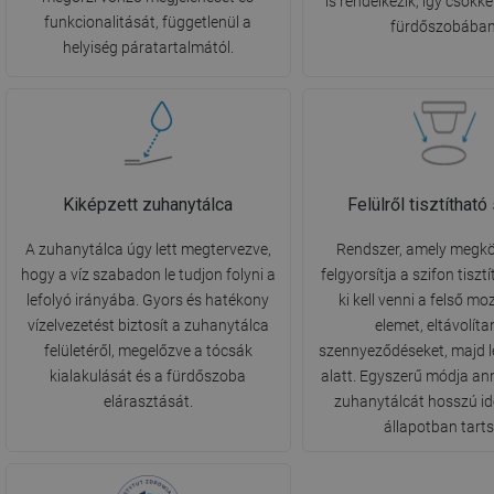
is rendelkezik, így csökke
funkcionalitását, függetlenül a
fürdőszobában
helyiség páratartalmától.
Kiképzett zuhanytálca
Felülről tisztítható
A zuhanytálca úgy lett megtervezve,
Rendszer, amely megkö
hogy a víz szabadon le tudjon folyni a
felgyorsítja a szifon tiszt
lefolyó irányába. Gyors és hatékony
ki kell venni a felső m
vízelvezetést biztosít a zuhanytálca
elemet, eltávolíta
felületéről, megelőzve a tócsák
szennyeződéseket, majd le
kialakulását és a fürdőszoba
alatt. Egyszerű módja an
elárasztását.
zuhanytálcát hosszú ide
állapotban tarts