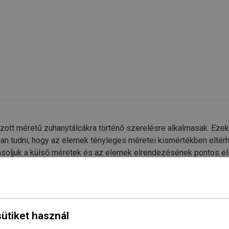
zott méretű zuhanytálcákra történő szerelésre alkalmasak. Eze
an tudni, hogy az elemek tényleges méretei kismértékben eltér
avasoljuk a külső méretek és az elemek elrendezésének pontos e
sütiket használ