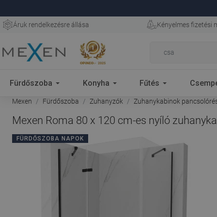
Áruk rendelkezésre állása
Kényelmes fizetési
Fürdőszoba
Konyha
Fűtés
Csemp
Mexen
Fürdőszoba
Zuhanyzók
Zuhanykabinok pancsolórés
Mexen Roma 80 x 120 cm-es nyíló zuhanykabin
FÜRDŐSZOBA NAPOK