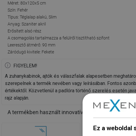
Méret: 80x120x5 cm
Szín: Fehér
Típus: Téglalap alakú, Slim
Anyag: Szaniter akril
Erősített alsó rész
A csomagolás tartalmazza a felülről tisztítható szifont
Leeresztő átmérő: 90 mm
Záródugó kivitele: Fekete
FIGYELEM!
A zuhanykabinok, ajtók és válaszfalak alapesetben meghatáro
szerepelnek a termék nevében vagy leírásában. Fontos azonb
értékektől. Közvetlenül a padlóra történő szerelés esetén j
rajz alapján.
A termékben használt innovatív megoldások
Ez a weboldal 