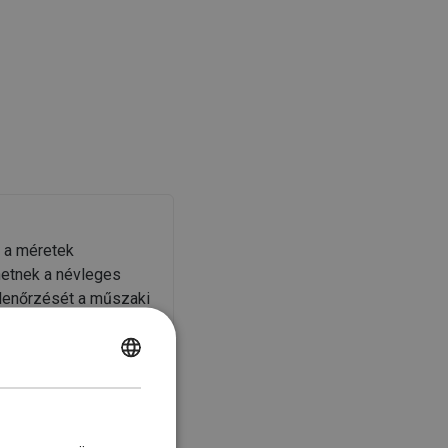
k a méretek
hetnek a névleges
llenőrzését a műszaki
POLISH
CZECH
GERMAN