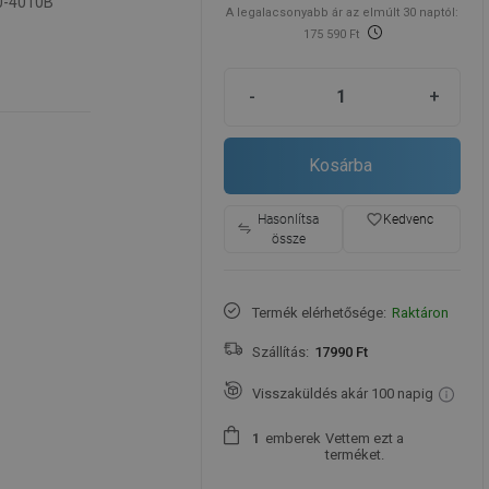
0-4010B
A legalacsonyabb ár az elmúlt 30 naptól:
175 590 Ft
-
+
Kosárba
favorite_border
Hasonlítsa
Kedvenc
össze
Termék elérhetősége:
Raktáron
Szállítás:
17990 Ft
Visszaküldés akár 100 napig
emberek
Vettem ezt a
1
terméket.