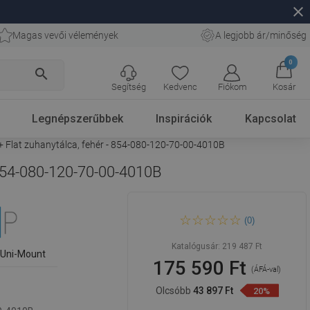
close
Magas vevői vélemények
A legjobb ár/minőség
0
search
Segítség
Kedvenc
Fiókom
Kosár
Legnépszerűbbek
Inspirációk
Kapcsolat
+ Flat zuhanytálca, fehér - 854-080-120-70-00-4010B
 854-080-120-70-00-4010B
Mexen Roma 80 x 120 cm-es
(0)
nyíló zuhanykabin, átlátszó,
fekete + Flat zuhanytálca,
fehér - 854-080-120-70-00-
Katalógusár:
219 487 Ft
4010B
 Uni-Mount
175 590 Ft
(ÁFÁ-val)
Olcsóbb
43 897 Ft
20%