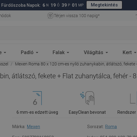
Megtekintés
6
19
39
01
Fürdőszoba Napok:
N
Ó
P
MP
 módok
Térjen vissza 100 napig*
e
Padló
Falak
Világítás
Kert
szel
Mexen Roma 80 x 120 cm-es nyíló zuhanykabin, átlátszó, fekete 
, átlátszó, fekete + Flat zuhanytálca, fehér -
6 mm-es edzett üveg
EasyClean bevonat
Rendszer
Márka:
Mexen
Sorozat:
Roma