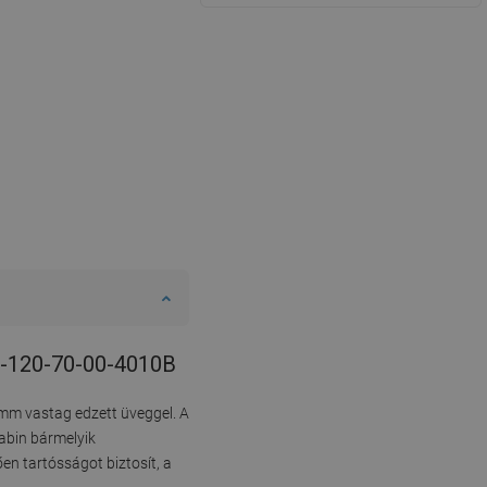
80-120-70-00-4010B
 mm vastag edzett üveggel. A
kabin bármelyik
en tartósságot biztosít, a