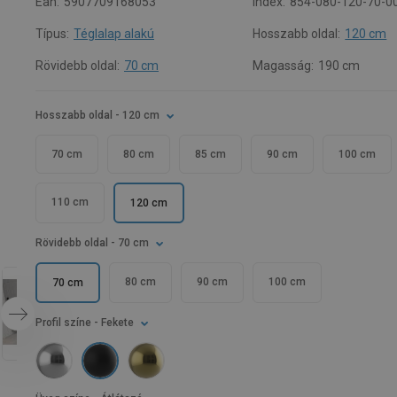
Ean:
5907709168053
Index:
854-080-120-70-0
Típus:
Téglalap alakú
Hosszabb oldal:
120 cm
Rövidebb oldal:
70 cm
Magasság:
190 cm
Hosszabb oldal
- 120 cm
70 cm
80 cm
85 cm
90 cm
100 cm
110 cm
120 cm
Rövidebb oldal
- 70 cm
80 cm
90 cm
100 cm
70 cm
Profil színe
- Fekete