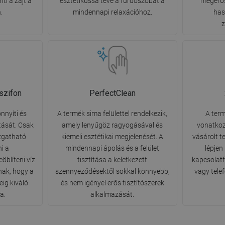
nti a zajt a
esztétikussá téve a fürdőszobát a
megerős
.
mindennapi relaxációhoz.
has
 szifon
PerfectClean
nnyíti és
A termék sima felülettel rendelkezik,
A term
ítását. Csak
amely lenyűgöz ragyogásával és
vonatkoz
ozgatható
kiemeli esztétikai megjelenését. A
vásárolt t
ni a
mindennapi ápolás és a felület
lépjen
öblíteni víz
tisztítása a keletkezett
kapcsolatfe
nak, hogy a
szennyeződésektől sokkal könnyebb,
vagy tele
ig kiváló
és nem igényel erős tisztítószerek
a.
alkalmazását.