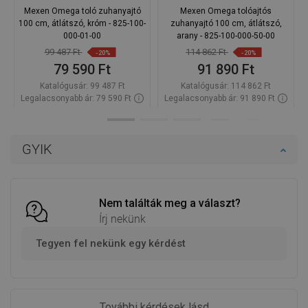
Mexen Omega toló zuhanyajtó
Mexen Omega tolóajtós
100 cm, átlátszó, króm - 825-100-
zuhanyajtó 100 cm, átlátszó,
000-01-00
arany - 825-100-000-50-00
99 487 Ft
114 862 Ft
-20%
-20%
79 590 Ft
91 890 Ft
Katalógusár:
99 487 Ft
Katalógusár:
114 862 Ft
Legalacsonyabb ár: 79 590 Ft
Legalacsonyabb ár: 91 890 Ft
Termék elérhetősége:
Raktáron
Termék elérhetősége:
Raktáron
Kosárba
Kosárba
GYIK
Hasonlítsa
Hasonlítsa
favorite_border
Kedvenc
favorite_border
Kedvenc
össze
össze
Nem találták meg a választ?
Írj nekünk
Tegyen fel nekünk egy kérdést
További kérdések lásd