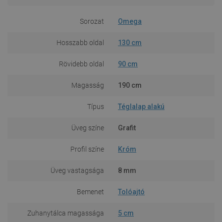
Sorozat
Omega
Hosszabb oldal
130 cm
Rövidebb oldal
90 cm
Magasság
190 cm
Típus
Téglalap alakú
Üveg színe
Grafit
Profil színe
Króm
Üveg vastagsága
8 mm
Bemenet
Tolóajtó
Zuhanytálca magassága
5 cm