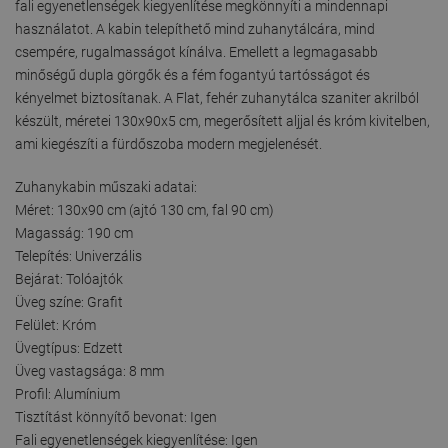
fali egyenetlenségek kiegyenlítése megkönnyíti a mindennapi
használatot. A kabin telepíthető mind zuhanytálcára, mind
csempére, rugalmasságot kínálva. Emellett a legmagasabb
minőségű dupla görgők és a fém fogantyú tartósságot és
kényelmet biztosítanak. A Flat, fehér zuhanytálca szaniter akrilból
készült, méretei 130x90x5 cm, megerősített aljjal és króm kivitelben,
ami kiegészíti a fürdőszoba modern megjelenését.
Zuhanykabin műszaki adatai:
Méret: 130x90 cm (ajtó 130 cm, fal 90 cm)
Magasság: 190 cm
Telepítés: Univerzális
Bejárat: Tolóajtók
Üveg színe: Grafit
Felület: Króm
Üvegtípus: Edzett
Üveg vastagsága: 8 mm
Profil: Alumínium
Tisztítást könnyítő bevonat: Igen
Fali egyenetlenségek kiegyenlítése: Igen