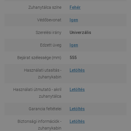
Zuhanytálca színe
Fehér
Védőbevonat
Igen
Szerelési irány
Univerzális
Edzett üveg
Igen
Bejárat szélessége (mm)
555
Használati utasítás -
Letöltés
zuhanykabin
Használati útmutató - akril
Letöltés
zuhanytálca
Garancia feltételei
Letöltés
Biztonsági információk -
Letöltés
zuhanykabin