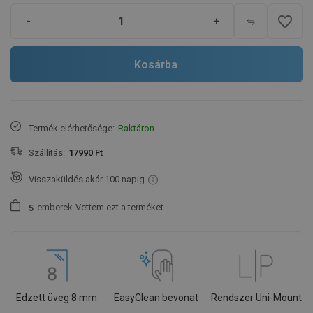
favorite_border
-
+
Kosárba
Termék elérhetősége:
Raktáron
Szállítás:
17990 Ft
Visszaküldés akár 100 napig
emberek
Vettem ezt a terméket.
5
Edzett üveg 8 mm
EasyClean bevonat
Rendszer Uni-Mount