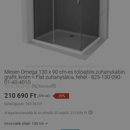
Mexen Omega 130 x 90 cm-es tolóajtós zuhanykabin,
grafit, króm + Flat zuhanytálca, fehér - 825-130-090-
01-40-4010
(0)
(0)
Kérdés
210 690 Ft
20%
(ÁFÁ-val)
Katalógusár:
263 362 Ft
A legalacsonyabb ár az elmúlt 30 naptól: 210 690 Ft
Hosszabb oldal
- 130 cm