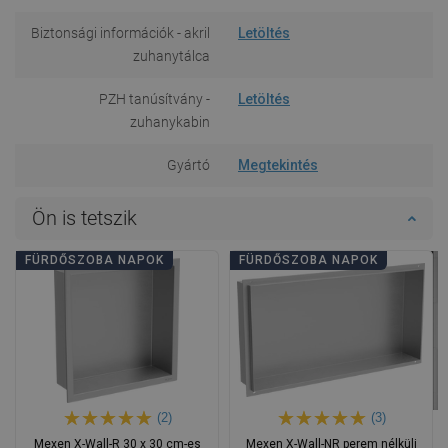
Biztonsági információk - akril
Letöltés
zuhanytálca
PZH tanúsítvány -
Letöltés
zuhanykabin
Gyártó
Megtekintés
Ön is tetszik
FÜRDŐSZOBA NAPOK
FÜRDŐSZOBA NAPOK
(2)
(3)
Mexen X-Wall-R 30 x 30 cm-es
Mexen X-Wall-NR perem nélküli