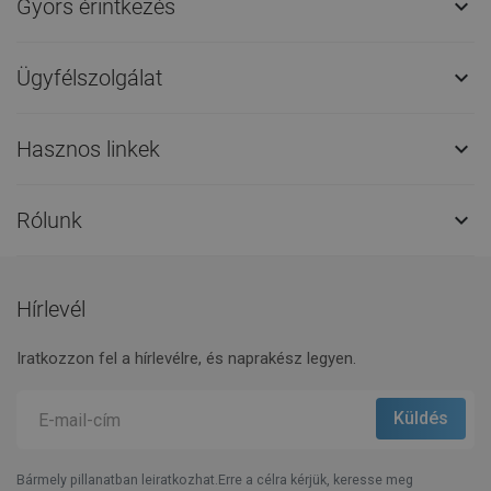
Gyors érintkezés

Ügyfélszolgálat

Hasznos linkek

Rólunk

Hírlevél
Iratkozzon fel a hírlevélre, és naprakész legyen.
Bármely pillanatban leiratkozhat.Erre a célra kérjük, keresse meg