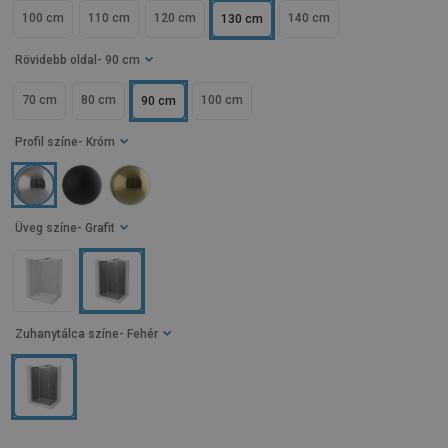
100 cm
110 cm
120 cm
140 cm
130 cm
Rövidebb oldal
- 90 cm
70 cm
80 cm
100 cm
90 cm
Profil színe
- Króm
Üveg színe
- Grafit
Zuhanytálca színe
- Fehér