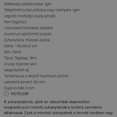
Szélesség szabályozása: Igen
Telepíthető zuhanytálcára vagy csempére: Igen
Legjobb minőségű dupla görgők
Fém fogantyú
Vízelvezető tömítések készlete
Alumínium ajtótömítő küszöb
Zuhanytálca műszaki adatai:
Méret: 130x90x5 cm
Szín: Fehér
Típus: Téglalap, Slim
Anyag: Szaniter akril
Megerősített alj
Tartalmazza a felülről tisztítható szifont
Leeresztő átmérő: 90 mm
Dugó kivitele: Króm
FIGYELEM!
A zuhanykabinok, ajtók és válaszfalak alapesetben
meghatározott méretű zuhanytálcákra történő szerelésre
alkalmasak. Ezek a méretek szerepelnek a termék nevében vagy