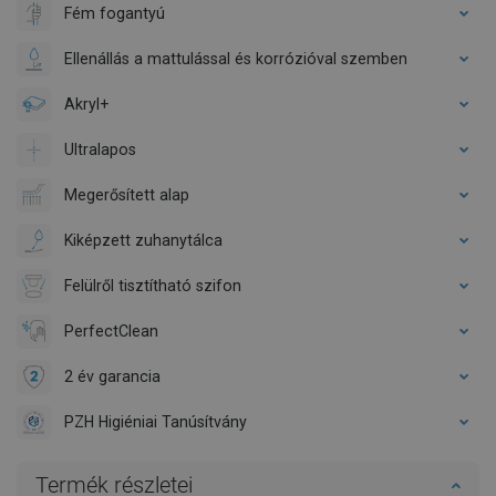
Fém fogantyú
Ellenállás a mattulással és korrózióval szemben
Akryl+
Ultralapos
Megerősített alap
Kiképzett zuhanytálca
Felülről tisztítható szifon
PerfectClean
2 év garancia
PZH Higiéniai Tanúsítvány
Termék részletei