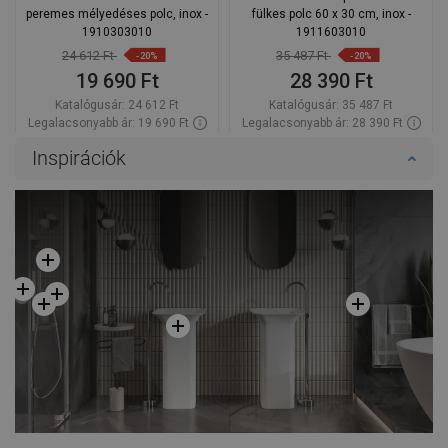
peremes mélyedéses polc, inox -
fülkes polc 60 x 30 cm, inox -
1910303010
1911603010
24 612 Ft
35 487 Ft
-20%
-20%
19 690 Ft
28 390 Ft
Katalógusár:
24 612 Ft
Katalógusár:
35 487 Ft
Legalacsonyabb ár: 19 690 Ft
Legalacsonyabb ár: 28 390 Ft
Termék elérhetősége:
Raktáron
Termék elérhetősége:
Raktáron
Inspirációk
Kosárba
Kosárba
Hasonlítsa
Hasonlítsa
favorite_border
Kedvenc
favorite_border
Kedvenc
össze
össze