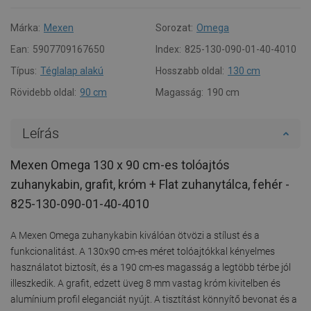
Márka:
Mexen
Sorozat:
Omega
Ean:
5907709167650
Index:
825-130-090-01-40-4010
Típus:
Téglalap alakú
Hosszabb oldal:
130 cm
Rövidebb oldal:
90 cm
Magasság:
190 cm
Leírás
Mexen Omega 130 x 90 cm-es tolóajtós
zuhanykabin, grafit, króm + Flat zuhanytálca, fehér -
825-130-090-01-40-4010
A Mexen Omega zuhanykabin kiválóan ötvözi a stílust és a
funkcionalitást. A 130x90 cm-es méret tolóajtókkal kényelmes
használatot biztosít, és a 190 cm-es magasság a legtöbb térbe jól
illeszkedik. A grafit, edzett üveg 8 mm vastag króm kivitelben és
alumínium profil eleganciát nyújt. A tisztítást könnyítő bevonat és a