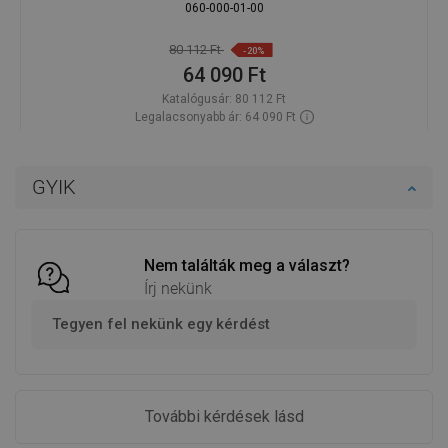
060-000-01-00
80 112 Ft
-20%
64 090 Ft
Katalógusár:
80 112 Ft
Legalacsonyabb ár: 64 090 Ft
Termék elérhetősége:
Raktáron
Kosárba
GYIK
Hasonlítsa össze
favorite_border
Kedvenc
Nem találták meg a választ?
Írj nekünk
Tegyen fel nekünk egy kérdést
További kérdések lásd