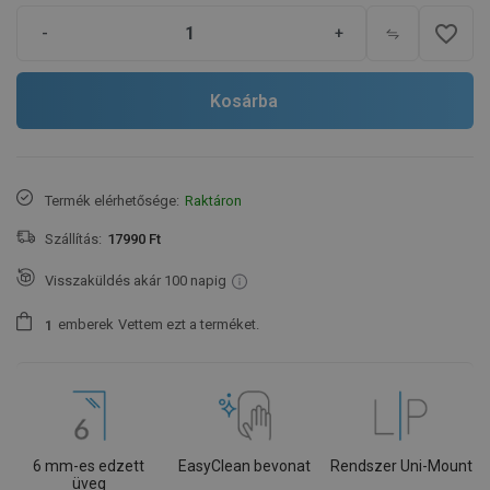
favorite_border
-
+
Kosárba
Termék elérhetősége:
Raktáron
Szállítás:
17990 Ft
Visszaküldés akár 100 napig
emberek
Vettem ezt a terméket.
1
6 mm-es edzett
EasyClean bevonat
Rendszer Uni-Mount
üveg