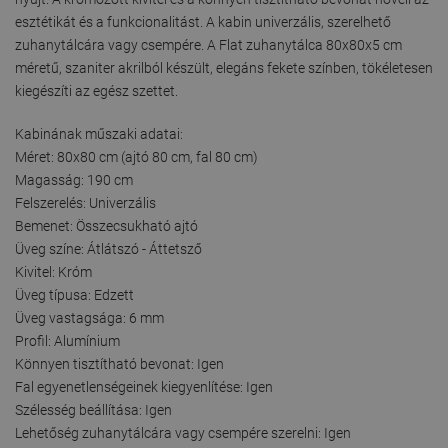
esztétikát és a funkcionalitást. A kabin univerzális, szerelhető
zuhanytálcára vagy csempére. A Flat zuhanytálca 80x80x5 cm
méretű, szaniter akrilból készült, elegáns fekete színben, tökéletesen
kiegészíti az egész szettet.
Kabinának műszaki adatai:
Méret: 80x80 cm (ajtó 80 cm, fal 80 cm)
Magasság: 190 cm
Felszerelés: Univerzális
Bemenet: Összecsukható ajtó
Üveg színe: Átlátszó - Áttetsző
Kivitel: Króm
Üveg típusa: Edzett
Üveg vastagsága: 6 mm
Profil: Alumínium
Könnyen tisztítható bevonat: Igen
Fal egyenetlenségeinek kiegyenlítése: Igen
Szélesség beállítása: Igen
Lehetőség zuhanytálcára vagy csempére szerelni: Igen