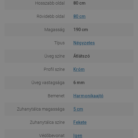
Hosszabb oldal
80 cm
Rövidebb oldal
80 cm
Magasság
190 cm
Típus
Négyzetes
Üveg színe
Átlátszó
Profil színe
Króm
Üveg vastagsága
6 mm
Bemenet
Harmonikaajtó
Zuhanytálca magassága
5 cm
Zuhanytálca színe
Fekete
Védőbevonat
Igen