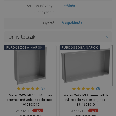
PZH tanúsítvány -
Letöltés
zuhanykabin
Gyártó
Megtekintés
Ön is tetszik
FÜRDŐSZOBA NAPOK
FÜRDŐSZOBA NAPOK
(2)
(3)
Mexen X-Wall-R 30 x 30 cm-es
Mexen X-Wall-NR perem nélküli
peremes mélyedéses polc, inox -
fülkes polc 60 x 30 cm, inox -
1910303010
1911603010
24 612 Ft
35 487 Ft
-20%
-20%