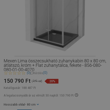
Mexen Lima összecsukható zuhanykabin 80 x 80 cm,
átlátszó, króm + Flat zuhanytálca, fekete - 856-080-
080-01-00-4070
(0)
(0)
Kérdés
150 790 Ft
20%
(ÁFÁ-val)
Katalógusár:
188 487 Ft
A legalacsonyabb ár az elmúlt 30 naptól: 150 790 Ft
Hosszabb oldal
- 80 cm