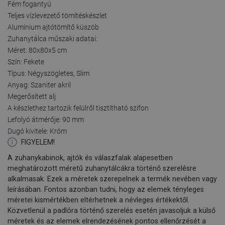
Fém fogantyú
Teljes vízlevezető tömítéskészlet
Alumínium ajtótömítő küszöb
Zuhanytálca műszaki adatai:
Méret: 80x80x5 cm
Szín: Fekete
Típus: Négyszögletes, Slim
Anyag: Szaniter akril
Megerősített alj
A készlethez tartozik felülről tisztítható szifon
Lefolyó átmérője: 90 mm
Dugó kivitele: Króm
FIGYELEM!
A zuhanykabinok, ajtók és válaszfalak alapesetben
meghatározott méretű zuhanytálcákra történő szerelésre
alkalmasak. Ezek a méretek szerepelnek a termék nevében vagy
leírásában. Fontos azonban tudni, hogy az elemek tényleges
méretei kismértékben eltérhetnek a névleges értékektől.
Közvetlenül a padlóra történő szerelés esetén javasoljuk a külső
méretek és az elemek elrendezésének pontos ellenőrzését a