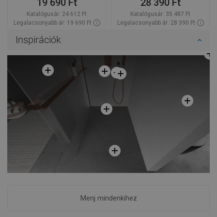
19 690 Ft
28 390 Ft
Katalógusár:
24 612 Ft
Katalógusár:
35 487 Ft
Legalacsonyabb ár: 19 690 Ft
Legalacsonyabb ár: 28 390 Ft
Termék elérhetősége:
Raktáron
Termék elérhetősége:
Raktáron
Inspirációk
Kosárba
Kosárba
Hasonlítsa
Hasonlítsa
favorite_border
Kedvenc
favorite_border
Kedvenc
össze
össze
Menj mindenkihez