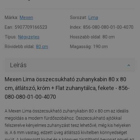
Márka:
Mexen
Sorozat:
Lima
Ean:
5907709166523
Index:
856-080-080-01-00-4070
Típus:
Négyzetes
Hosszabb oldal:
80 cm
Rövidebb oldal:
80 cm
Magasság:
190 cm
Leírás
Mexen Lima összecsukható zuhanykabin 80 x 80
cm, átlátszó, króm + Flat zuhanytálca, fekete - 856-
080-080-01-00-4070
A Mexen Lima összecsukható zuhanykabin 80 x 80 cm az ideális
megoldás a modern fürdőszobához. Összecsukható ajtókkal
felszerelve kényelmes zuhanyzást tesz lehetővé, még kis helyeken
is. A 6 mm vastag, edzett üveg átlátszó kivitelben könnyedséget
nyújt. A krómozott kivitel és a könnyen tisztítható bevonat növeli az