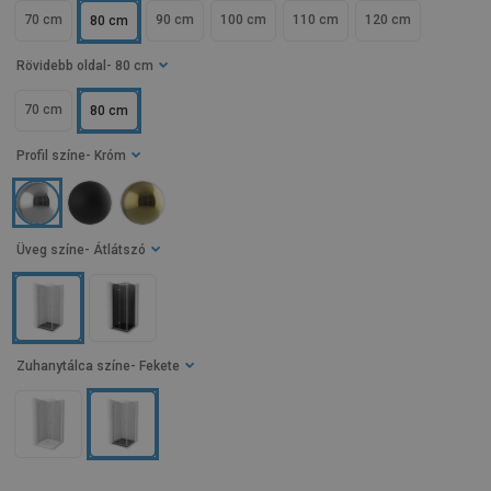
70 cm
90 cm
100 cm
110 cm
120 cm
80 cm
Rövidebb oldal
- 80 cm
70 cm
80 cm
Profil színe
- Króm
Üveg színe
- Átlátszó
Zuhanytálca színe
- Fekete