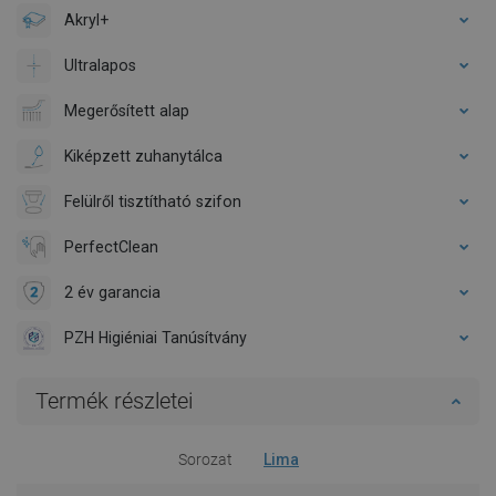
Akryl+
Ultralapos
Megerősített alap
Kiképzett zuhanytálca
Felülről tisztítható szifon
PerfectClean
2 év garancia
PZH Higiéniai Tanúsítvány
Termék részletei
Sorozat
Lima