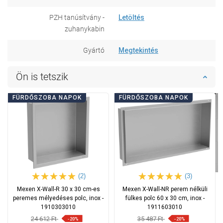
PZH tanúsítvány -
Letöltés
zuhanykabin
Gyártó
Megtekintés
Ön is tetszik
FÜRDŐSZOBA NAPOK
FÜRDŐSZOBA NAPOK
(2)
(3)
Mexen X-Wall-R 30 x 30 cm-es
Mexen X-Wall-NR perem nélküli
peremes mélyedéses polc, inox -
fülkes polc 60 x 30 cm, inox -
1910303010
1911603010
24 612 Ft
35 487 Ft
-20%
-20%