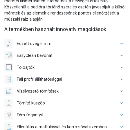
méretei kismértékben eltérhetnek a névleges értékektől.
Közvetlenül a padlóra történő szerelés esetén javasoljuk a külső
méretek és az elemek elrendezésének pontos ellenőrzését a
műszaki rajz alapján.
A termékben használt innovatív megoldások
Edzett üveg 6 mm
EasyClean bevonat
Tolóajtók
Fali profil állíthatósággal
Vízelvezető tömítések
Tömítő küszöb
Fém fogantyú
Ellenállás a mattulással és korrózióval szemben