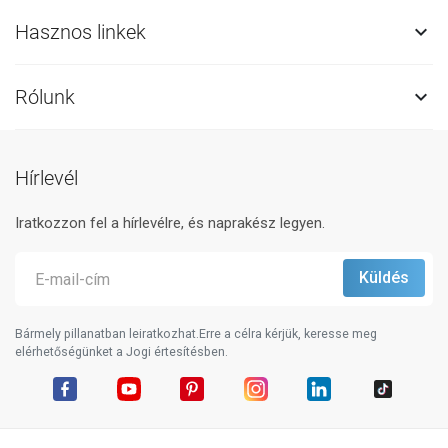
Hasznos linkek

Rólunk

Hírlevél
Iratkozzon fel a hírlevélre, és naprakész legyen.
Bármely pillanatban leiratkozhat.Erre a célra kérjük, keresse meg
elérhetőségünket a Jogi értesítésben.
Facebook
YouTube
Pinterest
Instagram
LinkedIn
TikTok