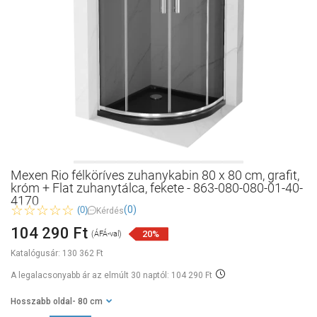
Mexen Rio félköríves zuhanykabin 80 x 80 cm, grafit,
króm + Flat zuhanytálca, fekete - 863-080-080-01-40-
4170
(0)
(0)
Kérdés
104 290 Ft
20%
(ÁFÁ-val)
Katalógusár:
130 362 Ft
A legalacsonyabb ár az elmúlt 30 naptól: 104 290 Ft
Hosszabb oldal
- 80 cm