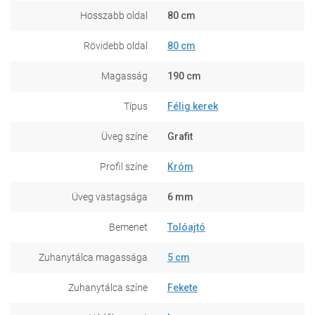
Hosszabb oldal
80 cm
Rövidebb oldal
80 cm
Magasság
190 cm
Típus
Félig kerek
Üveg színe
Grafit
Profil színe
Króm
Üveg vastagsága
6 mm
Bemenet
Tolóajtó
Zuhanytálca magassága
5 cm
Zuhanytálca színe
Fekete