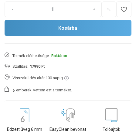
favorite_border
-
+
Kosárba
Termék elérhetősége:
Raktáron
Szállítás:
17990 Ft
Visszaküldés akár 100 napig
emberek
Vettem ezt a terméket.
6
Edzett üveg 6 mm
EasyClean bevonat
Tolóajtók