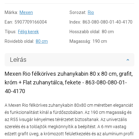
Márka:
Mexen
Sorozat:
Rio
Ean:
5907709166004
Index:
863-080-080-01-40-4170
Típus:
Félig kerek
Hosszabb oldal:
80 cm
Rövidebb oldal:
80 cm
Magasság:
190 cm
Leírás
Mexen Rio félköríves zuhanykabin 80 x 80 cm, grafit,
króm + Flat zuhanytálca, fekete - 863-080-080-01-
40-4170
A Mexen Rio félköríves zuhanykabin 80x80 cm méretben eleganciát
és funkcionalitást kínál a fürdőszobában. Az 190 cm magasság és
az R55 ívsugár kényelmes térérzetet biztosítanak. Az univerzális
szerelés és a tolóajtók megkönnyítik a beépítést. A 6 mm vastag
edzett grafit üveg, a krómozott felületkezelés és az alumínium profil