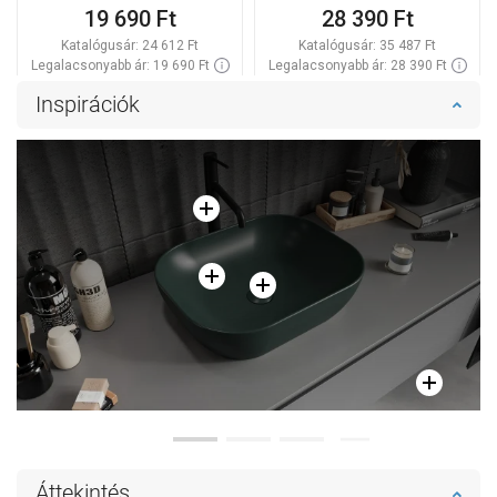
19 690 Ft
28 390 Ft
Katalógusár:
24 612 Ft
Katalógusár:
35 487 Ft
Legalacsonyabb ár: 19 690 Ft
Legalacsonyabb ár: 28 390 Ft
Termék elérhetősége:
Raktáron
Termék elérhetősége:
Raktáron
Inspirációk
Kosárba
Kosárba
Hasonlítsa
Hasonlítsa
favorite_border
Kedvenc
favorite_border
Kedvenc
össze
össze
Áttekintés