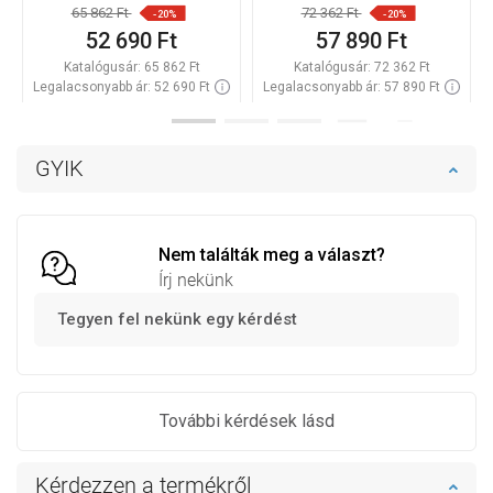
65 862 Ft
72 362 Ft
-20%
-20%
52 690 Ft
57 890 Ft
Katalógusár:
65 862 Ft
Katalógusár:
72 362 Ft
Legalacsonyabb ár: 52 690 Ft
Legalacsonyabb ár: 57 890 Ft
Termék elérhetősége:
Raktáron
Termék elérhetősége:
Raktáron
Kosárba
Kosárba
GYIK
Hasonlítsa
Hasonlítsa
favorite_border
Kedvenc
favorite_border
Kedvenc
össze
össze
Nem találták meg a választ?
Írj nekünk
Tegyen fel nekünk egy kérdést
További kérdések lásd
Kérdezzen a termékről