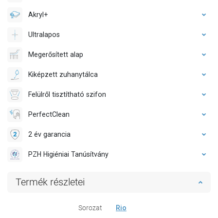
Akryl+
Ultralapos
Megerősített alap
Kiképzett zuhanytálca
Felülről tisztítható szifon
PerfectClean
2 év garancia
PZH Higiéniai Tanúsítvány
Termék részletei
Sorozat
Rio