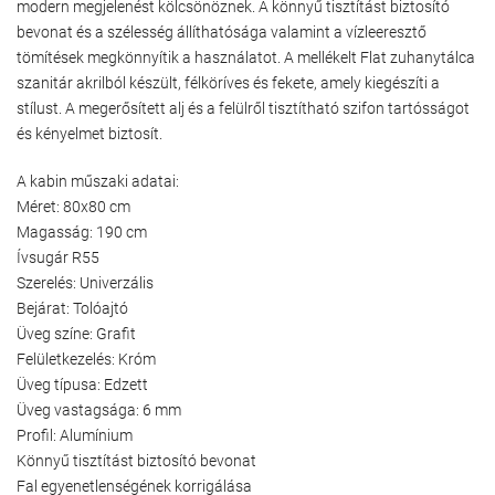
modern megjelenést kölcsönöznek. A könnyű tisztítást biztosító
bevonat és a szélesség állíthatósága valamint a vízleeresztő
tömítések megkönnyítik a használatot. A mellékelt Flat zuhanytálca
szanitár akrilból készült, félköríves és fekete, amely kiegészíti a
stílust. A megerősített alj és a felülről tisztítható szifon tartósságot
és kényelmet biztosít.
A kabin műszaki adatai:
Méret: 80x80 cm
Magasság: 190 cm
Ívsugár R55
Szerelés: Univerzális
Bejárat: Tolóajtó
Üveg színe: Grafit
Felületkezelés: Króm
Üveg típusa: Edzett
Üveg vastagsága: 6 mm
Profil: Alumínium
Könnyű tisztítást biztosító bevonat
Fal egyenetlenségének korrigálása