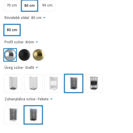
70 cm
90 cm
80 cm
Rövidebb oldal
- 80 cm
80 cm
Profil színe
- Króm
Üveg színe
- Grafit
Zuhanytálca színe
- Fekete