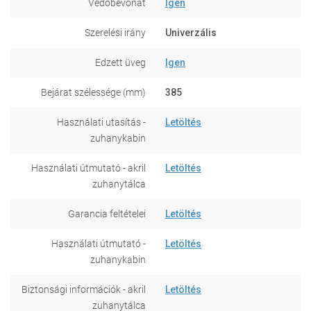
Védőbevonat
Igen
Szerelési irány
Univerzális
Edzett üveg
Igen
Bejárat szélessége (mm)
385
Használati utasítás -
Letöltés
zuhanykabin
Használati útmutató - akril
Letöltés
zuhanytálca
Garancia feltételei
Letöltés
Használati útmutató -
Letöltés
zuhanykabin
Biztonsági információk - akril
Letöltés
zuhanytálca