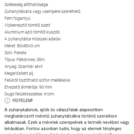
Szélesség állíthatósága
Zuhanytálcára vagy csempére szerelhető
Fém fogantyú
Vízleeresztő tömítő szett
Alumínium ajtó tömítő küszöb
A zuhanytálca műszaki adatai:
Méret: 80x80x5 cm
Szín: Fekete
Típus: Félköríves, Slim
Anyag: Szanitár akril
Megerősített alj
Felülről tisztítható szifon mellékelve
Elvezető átmérője: 90 mm
Dugó felületkezelése: Króm
FIGYELEM!
A zuhanykabinok, ajtók és válaszfalak alapesetben
meghatározott méretű zuhanytálcákra történő szerelésre
alkalmasak. Ezek a méretek szerepelnek a termék nevében vagy
leírásában. Fontos azonban tudni, hogy az elemek tényleges