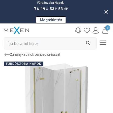
Fürdőszoba Napok:
7
19
53
52
N
Ó
P
MP
close
Megtekintés
0
search
Zuhanykabinok pancsolórésszel
FÜRDŐSZOBA NAPOK