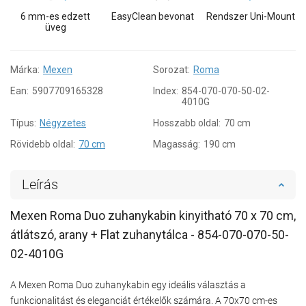
6 mm-es edzett
EasyClean bevonat
Rendszer Uni-Mount
üveg
Márka:
Mexen
Sorozat:
Roma
Ean:
5907709165328
Index:
854-070-070-50-02-
4010G
Típus:
Négyzetes
Hosszabb oldal:
70 cm
Rövidebb oldal:
70 cm
Magasság:
190 cm
Leírás
Mexen Roma Duo zuhanykabin kinyitható 70 x 70 cm,
átlátszó, arany + Flat zuhanytálca - 854-070-070-50-
02-4010G
A Mexen Roma Duo zuhanykabin egy ideális választás a
funkcionalitást és eleganciát értékelők számára. A 70x70 cm-es