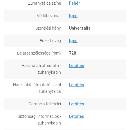
Zuhanytálca színe
Fehér
Védőbevonat
Igen
Szerelési irány
Univerzális
Edzett üveg
Igen
Bejárat szélessége (mm)
728
Használati útmutató -
Letöltés
zuhanykabin
Használati útmutató - akril
Letöltés
zuhanytálca
Garancia feltételei
Letöltés
Biztonsági információk -
Letöltés
zuhanykabin