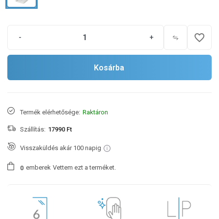
favorite_border
-
+
Kosárba
Termék elérhetősége:
Raktáron
Szállítás:
17990 Ft
Visszaküldés akár 100 napig
emberek
Vettem ezt a terméket.
0