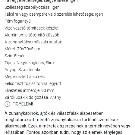
Fali egyenetlenségek kiegyenlítése: Igen
Szélesség szabályozása: Igen
Tálcára vagy csempére való szerelés lehetősége: Igen
Fém fogantyú
Vízelvezető tömítések készlet
Alumínium ajtótömítő küszöb
A zuhanytálca műszaki adatai:
Méret: 70x70x5 cm
Szín: Fehér
Típus: Négyszögletes, Slim
Anyag: Szaniter akril
Megerősített alsó rész
Felső tisztítós szifonnal együtt
Elvezetés átmérője: 90 mm
Zárókupak kidolgozása: Arany
FIGYELEM!
A zuhanykabinok, ajtók és válaszfalak alapesetben
meghatározott méretű zuhanytálcákra történő szerelésre
alkalmasak. Ezek a méretek szerepelnek a termék nevében vagy
leírásában. Fontos azonban tudni, hogy az elemek tényleges