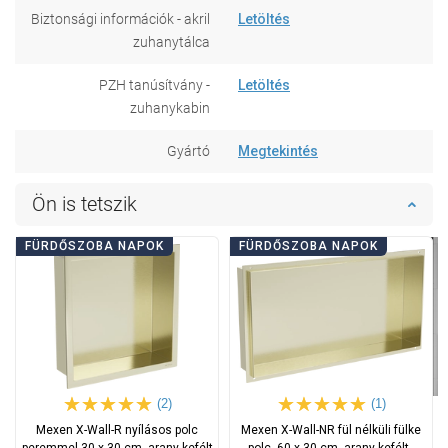
Biztonsági információk - akril
Letöltés
zuhanytálca
PZH tanúsítvány -
Letöltés
zuhanykabin
Gyártó
Megtekintés
Ön is tetszik
FÜRDŐSZOBA NAPOK
FÜRDŐSZOBA NAPOK
(2)
(1)
Mexen X-Wall-R nyílásos polc
Mexen X-Wall-NR fül nélküli fülke
peremmel 30 x 30 cm, arany kefélt
polc, 60 x 30 cm, arany kefélt -