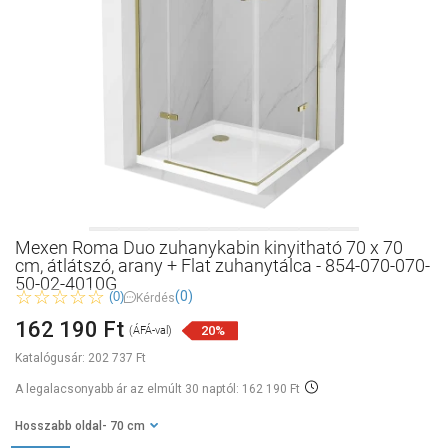
Mexen Roma Duo zuhanykabin kinyitható 70 x 70
cm, átlátszó, arany + Flat zuhanytálca - 854-070-070-
50-02-4010G
(0)
(0)
Kérdés
162 190 Ft
20%
(ÁFÁ-val)
Katalógusár:
202 737 Ft
A legalacsonyabb ár az elmúlt 30 naptól: 162 190 Ft
Hosszabb oldal
- 70 cm