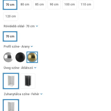
80 cm
85 cm
90 cm
100 cm
110 cm
70 cm
120 cm
Rövidebb oldal
- 70 cm
70 cm
Profil színe
- Arany
Üveg színe
- Átlátszó
Zuhanytálca színe
- Fehér