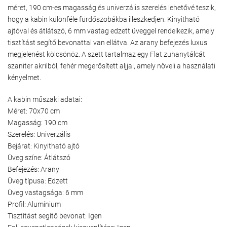
méret, 190 cm-es magasság és univerzális szerelés lehetővé teszik,
hogy a kabin különféle fürdőszobákba illeszkedjen. Kinyitható
ajtóval és átlátszó, 6 mm vastag edzett üveggel rendelkezik, amely
tisztítást segítő bevonattal van ellátva. Az arany befejezés luxus
megjelenést kölcsönöz. A szett tartalmaz egy Flat zuhanytálcát
szaniter akrilból, fehér megerősített aljjal, amely növeli a használati
kényelmet.
A kabin műszaki adatai:
Méret: 70x70 cm
Magasság: 190 cm
Szerelés: Univerzális
Bejárat: Kinyitható ajtó
Üveg színe: Átlátszó
Befejezés: Arany
Üveg típusa: Edzett
Üveg vastagsága: 6 mm
Profil: Alumínium
Tisztítást segítő bevonat: Igen