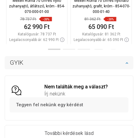
Mexen Roma 70 cm-es nyíló
Mexen Roma 70 cm-es nyitható
zuhanyajtó, átlátszó, króm - 854-
zuhanyajtó, grafit, króm - 854-070-
070-000-01-00
000-01-40
78 737 Ft
81 362 Ft
-20%
-20%
62 990 Ft
65 090 Ft
Katalógusár:
78 737 Ft
Katalógusár:
81 362 Ft
Legalacsonyabb ár: 62 990 Ft
Legalacsonyabb ár: 65 090 Ft
Termék elérhetősége:
Raktáron
Termék elérhetősége:
Raktáron
Kosárba
Kosárba
GYIK
Hasonlítsa
Hasonlítsa
favorite_border
Kedvenc
favorite_border
Kedvenc
össze
össze
Nem találták meg a választ?
Írj nekünk
Tegyen fel nekünk egy kérdést
További kérdések lásd