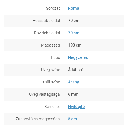
Sorozat
Roma
Hosszabb oldal
70 cm
Rövidebb oldal
70 cm
Magasság
190 cm
Típus
Négyzetes
Üveg színe
Átlátszó
Profil színe
Arany
Üveg vastagsága
6 mm
Bemenet
Nyílóajtó
Zuhanytálca magassága
5 cm