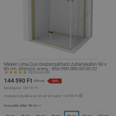
Mexen Lima Duo összecsukható zuhanykabin 90 x
80 cm, átlátszó, arany - 856-090-080-50-00-02
(0)
(1)
Kérdés
144 590 Ft
20%
(ÁFÁ-val)
Katalógusár:
180 737 Ft
A legalacsonyabb ár az elmúlt 30 naptól: 144 590 Ft
Hosszabb oldal
- 90 cm