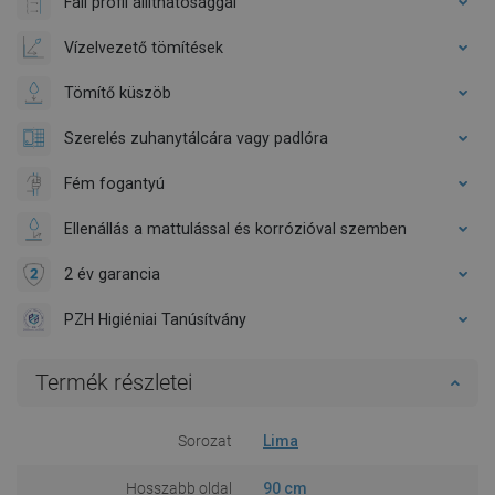
Fali profil állíthatósággal
Vízelvezető tömítések
Tömítő küszöb
Szerelés zuhanytálcára vagy padlóra
Fém fogantyú
Ellenállás a mattulással és korrózióval szemben
2 év garancia
PZH Higiéniai Tanúsítvány
Termék részletei
Sorozat
Lima
Hosszabb oldal
90 cm