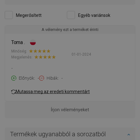
Megerősített
Egyéb variánsok
A vélemény ezt a terméket érinti
Toma .
Minőség:
01-01-2024
Megjelenés:
-
Előnyök
-
Hibák
-
Mutassa meg az eredeti kommentárt
Írjon véleményeket
Termékek ugyanabból a sorozatból