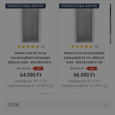
FÜRDŐSZOBA NAPOK
FÜRDŐSZOBA NAPOK
(4)
(5)
Mexen Lima 60 cm-es
Mexen Lima összecsukható
összecsukható zuhanyajtó,
zuhanyajtók 65 cm, átlátszó,
átlátszó, króm - 856-060-000-01-
króm - 856-065-000-01-00
00
80 112 Ft
82 612 Ft
-20%
-20%
64 090 Ft
66 090 Ft
Katalógusár:
80 112 Ft
Katalógusár:
82 612 Ft
Legalacsonyabb ár: 64 090 Ft
Legalacsonyabb ár: 66 090 Ft
Termék elérhetősége:
Raktáron
Termék elérhetősége:
Raktáron
Kosárba
Kosárba
GYIK
Hasonlítsa
Hasonlítsa
favorite_border
Kedvenc
favorite_border
Kedvenc
össze
össze