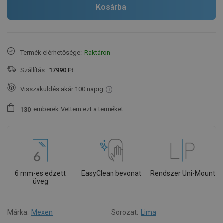
Kosárba
Termék elérhetősége:
Raktáron
Szállítás:
17990 Ft
Visszaküldés akár 100 napig
emberek
Vettem ezt a terméket.
1
3
0
6 mm-es edzett
EasyClean bevonat
Rendszer Uni-Mount
üveg
Márka:
Mexen
Sorozat:
Lima