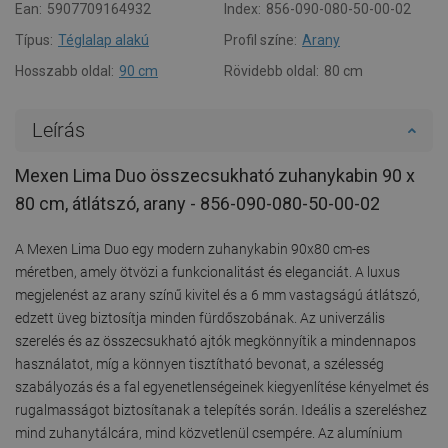
Ean:
5907709164932
Index:
856-090-080-50-00-02
Típus:
Téglalap alakú
Profil színe:
Arany
Hosszabb oldal:
90 cm
Rövidebb oldal:
80 cm
Leírás
Mexen Lima Duo összecsukható zuhanykabin 90 x
80 cm, átlátszó, arany - 856-090-080-50-00-02
A Mexen Lima Duo egy modern zuhanykabin 90x80 cm-es
méretben, amely ötvözi a funkcionalitást és eleganciát. A luxus
megjelenést az arany színű kivitel és a 6 mm vastagságú átlátszó,
edzett üveg biztosítja minden fürdőszobának. Az univerzális
szerelés és az összecsukható ajtók megkönnyítik a mindennapos
használatot, míg a könnyen tisztítható bevonat, a szélesség
szabályozás és a fal egyenetlenségeinek kiegyenlítése kényelmet és
rugalmasságot biztosítanak a telepítés során. Ideális a szereléshez
mind zuhanytálcára, mind közvetlenül csempére. Az alumínium