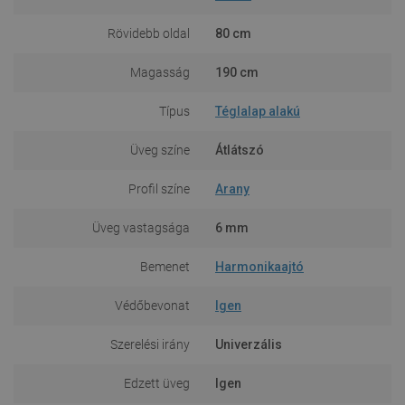
Rövidebb oldal
80 cm
Magasság
190 cm
Típus
Téglalap alakú
Üveg színe
Átlátszó
Profil színe
Arany
Üveg vastagsága
6 mm
Bemenet
Harmonikaajtó
Védőbevonat
Igen
Szerelési irány
Univerzális
Edzett üveg
Igen