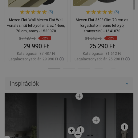
(6)
(8)
Mexen Flat Wall Mexen Flat Wall
Mexen Flat 360° Slim 70 cm-es
vonalszintű lefolyó fali 2 az 1-ben,
forgatható lineáris lefolyó,
70 cm, arany - 1530070
aranyszínű - 1541070
37 487 Ft
31 612 Ft
-20%
-20%
29 990 Ft
25 290 Ft
Katalógusár:
37 487 Ft
Katalógusár:
31 612 Ft
Legalacsonyabb ár: 29 990 Ft
Legalacsonyabb ár: 25 290 Ft
Termék elérhetősége:
Raktáron
Termék elérhetősége:
Raktáron
Kosárba
Kosárba
Inspirációk
Hasonlítsa
Hasonlítsa
favorite_border
Kedvenc
favorite_border
Kedvenc
össze
össze