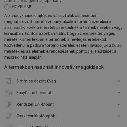
Alumínium szigetelő ajtópárkány
FIGYELEM!
A zuhanykabinok, ajtók és válaszfalak alapesetben
meghatározott méretű zuhanytálcákra történő szerelésre
alkalmasak. Ezek a méretek szerepelnek a termék nevében vagy
leírásában. Fontos azonban tudni, hogy az elemek tényleges
méretei kismértékben eltérhetnek a névleges értékektől.
Közvetlenül a padlóra történő szerelés esetén javasoljuk a külső
méretek és az elemek elrendezésének pontos ellenőrzését a
műszaki rajz alapján.
A termékben használt innovatív megoldások
6 mm-es edzett üveg
EasyClean bevonat
Rendszer Uni-Mount
Összecsukható ajtók