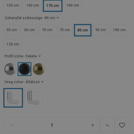
150 cm
160 cm
180 cm
170 cm
Zuhanyfal szélessége
- 80 cm
50 cm
60 cm
70 cm
75 cm
90 cm
100 cm
80 cm
120 cm
Profil színe
- Fekete
Üveg színe
- Átlátszó
favorite_border
-
+