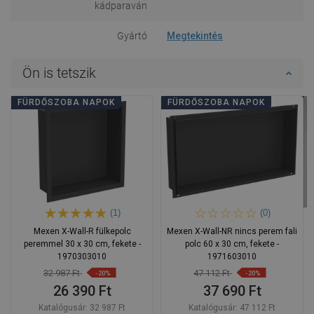
kádparaván
Gyártó
Megtekintés
Ön is tetszik
FÜRDŐSZOBA NAPOK
FÜRDŐSZOBA NAPOK
(1)
(0)
Mexen X-Wall-R fülkepolc
Mexen X-Wall-NR nincs perem fali
peremmel 30 x 30 cm, fekete -
polc 60 x 30 cm, fekete -
1970303010
1971603010
32 987 Ft
47 112 Ft
-20%
-20%
26 390 Ft
37 690 Ft
Katalógusár:
32 987 Ft
Katalógusár:
47 112 Ft