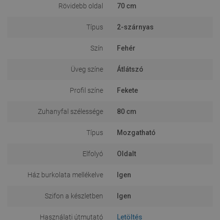
Rövidebb oldal
70 cm
Típus
2-szárnyas
Szín
Fehér
Üveg színe
Átlátszó
Profil színe
Fekete
Zuhanyfal szélessége
80 cm
Típus
Mozgatható
Elfolyó
Oldalt
Ház burkolata mellékelve
Igen
Szifon a készletben
Igen
Használati útmutató
Letöltés