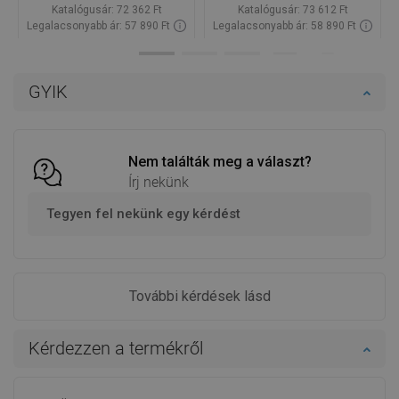
Katalógusár:
72 362 Ft
Katalógusár:
73 612 Ft
Legalacsonyabb ár: 57 890 Ft
Legalacsonyabb ár: 58 890 Ft
Termék elérhetősége:
Raktáron
Termék elérhetősége:
Raktáron
Kosárba
Kosárba
GYIK
Hasonlítsa
Hasonlítsa
favorite_border
Kedvenc
favorite_border
Kedvenc
össze
össze
Nem találták meg a választ?
Írj nekünk
Tegyen fel nekünk egy kérdést
További kérdések lásd
Kérdezzen a termékről