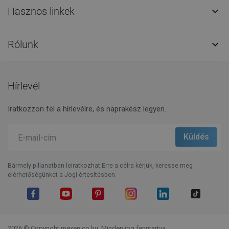
Hasznos linkek

Rólunk

Hírlevél
Iratkozzon fel a hírlevélre, és naprakész legyen.
Bármely pillanatban leiratkozhat.Erre a célra kérjük, keresse meg
elérhetőségünket a Jogi értesítésben.
Facebook
YouTube
Pinterest
Instagram
LinkedIn
TikTok
2026 © Copyright mexen.co.hu. Minden jog fenntartva.