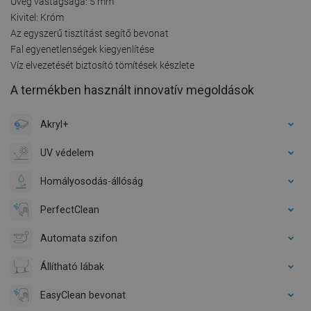
Üveg vastagsága: 5 mm
Kivitel: Króm
Az egyszerű tisztítást segítő bevonat
Fal egyenetlenségek kiegyenlítése
Víz elvezetését biztosító tömítések készlete
A termékben használt innovatív megoldások
Akryl+
UV védelem
Homályosodás-állóság
PerfectClean
Automata szifon
Állítható lábak
EasyClean bevonat