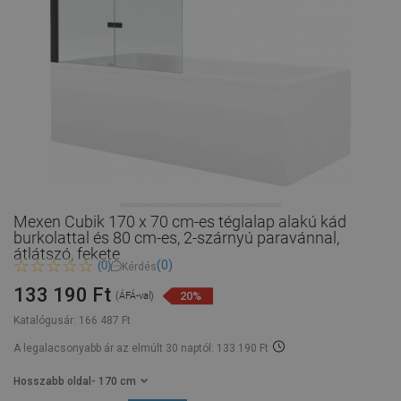
Mexen Cubik 170 x 70 cm-es téglalap alakú kád
burkolattal és 80 cm-es, 2-szárnyú paravánnal,
átlátszó, fekete
(0)
(0)
Kérdés
133 190 Ft
20%
(ÁFÁ-val)
Katalógusár:
166 487 Ft
A legalacsonyabb ár az elmúlt 30 naptól: 133 190 Ft
Hosszabb oldal
- 170 cm