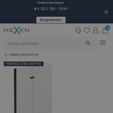
Fürdőszoba Napok:
4
22
32
12
N
Ó
P
MP
close
Megtekintés
0
search
Kádak paravánnal
FÜRDŐSZOBA NAPOK