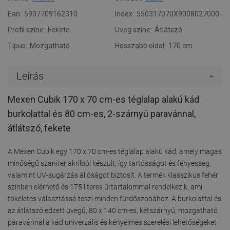
Ean:
5907709162310
Index:
550317070X9008027000
Profil színe:
Fekete
Üveg színe:
Átlátszó
Típus:
Mozgatható
Hosszabb oldal:
170 cm
Leírás
Mexen Cubik 170 x 70 cm-es téglalap alakú kád
burkolattal és 80 cm-es, 2-szárnyú paravánnal,
átlátszó, fekete
A Mexen Cubik egy 170 x 70 cm-es téglalap alakú kád, amely magas
minőségű szaniter akrilból készült, így tartósságot és fényesség,
valamint UV-sugárzás állóságot biztosít. A termék klasszikus fehér
színben elérhető és 175 literes űrtartalommal rendelkezik, ami
tökéletes választássá teszi minden fürdőszobához. A burkolattal és
az átlátszó edzett üvegű, 80 x 140 cm-es, kétszárnyú, mozgatható
paravánnal a kád univerzális és kényelmes szerelési lehetőségeket