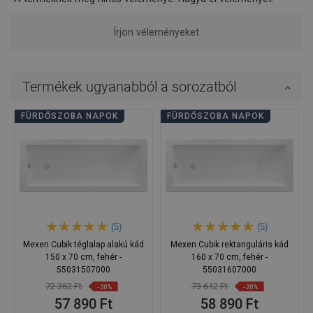
Írjon véleményeket
Termékek ugyanabból a sorozatból
FÜRDŐSZOBA NAPOK
FÜRDŐSZOBA NAPOK
(5)
(5)
Mexen Cubik téglalap alakú kád
Mexen Cubik rektanguláris kád
150 x 70 cm, fehér -
160 x 70 cm, fehér -
55031507000
55031607000
72 362 Ft
73 612 Ft
-20%
-20%
57 890 Ft
58 890 Ft