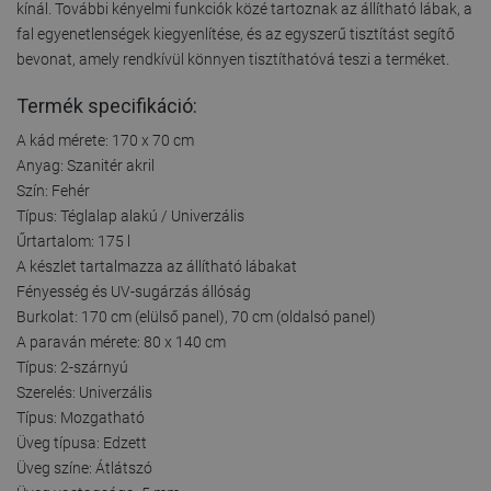
kínál. További kényelmi funkciók közé tartoznak az állítható lábak, a
fal egyenetlenségek kiegyenlítése, és az egyszerű tisztítást segítő
bevonat, amely rendkívül könnyen tisztíthatóvá teszi a terméket.
Termék specifikáció:
A kád mérete: 170 x 70 cm
Anyag: Szanitér akril
Szín: Fehér
Típus: Téglalap alakú / Univerzális
Űrtartalom: 175 l
A készlet tartalmazza az állítható lábakat
Fényesség és UV-sugárzás állóság
Burkolat: 170 cm (elülső panel), 70 cm (oldalsó panel)
A paraván mérete: 80 x 140 cm
Típus: 2-szárnyú
Szerelés: Univerzális
Típus: Mozgatható
Üveg típusa: Edzett
Üveg színe: Átlátszó