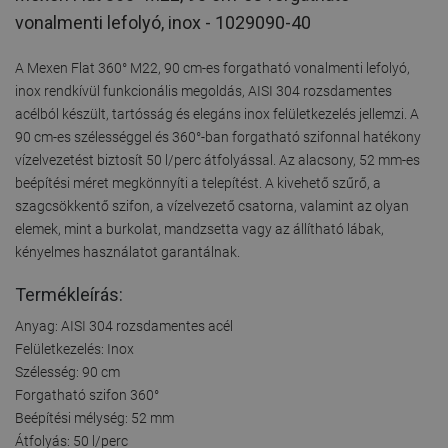
vonalmenti lefolyó, inox - 1029090-40
A Mexen Flat 360° M22, 90 cm-es forgatható vonalmenti lefolyó,
inox rendkívül funkcionális megoldás, AISI 304 rozsdamentes
acélból készült, tartósság és elegáns inox felületkezelés jellemzi. A
90 cm-es szélességgel és 360°-ban forgatható szifonnal hatékony
vízelvezetést biztosít 50 l/perc átfolyással. Az alacsony, 52 mm-es
beépítési méret megkönnyíti a telepítést. A kivehető szűrő, a
szagcsökkentő szifon, a vízelvezető csatorna, valamint az olyan
elemek, mint a burkolat, mandzsetta vagy az állítható lábak,
kényelmes használatot garantálnak.
Termékleírás:
Anyag: AISI 304 rozsdamentes acél
Felületkezelés: Inox
Szélesség: 90 cm
Forgatható szifon 360°
Beépítési mélység: 52 mm
Átfolyás: 50 l/perc