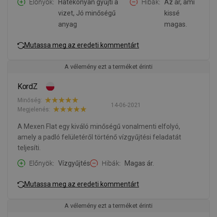
Előnyök
Hatékonyan gyűjti a
Hibák
Az ár, ami
vizet, Jó minőségű
kissé
anyag
magas.
Mutassa meg az eredeti kommentárt
A vélemény ezt a terméket érinti
KordZ
Minőség:
14-06-2021
Megjelenés:
A Mexen Flat egy kiváló minőségű vonalmenti elfolyó,
amely a padló felületéről történő vízgyűjtési feladatát
teljesíti.
Előnyök
Vízgyűjtés
Hibák
Magas ár.
Mutassa meg az eredeti kommentárt
A vélemény ezt a terméket érinti