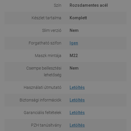
Szín
Rozsdamentes acél
Készlet tartalma
Komplett
Slim verzió
Nem
Forgatható szifon
Igen
Maszk mintája
M22
Csempe beillesztési
Nem
lehetőség
Használati útmutató
Letöltés
Biztonsági információk
Letöltés
Garanciális feltételek
Letöltés
PZH tanúsítvány
Letöltés