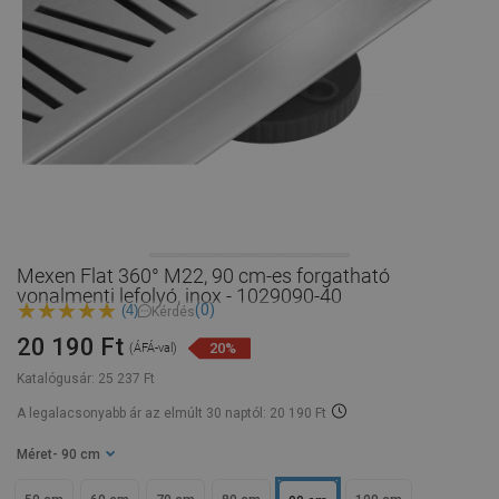
Mexen Flat 360° M22, 90 cm-es forgatható
vonalmenti lefolyó, inox - 1029090-40
(0)
(4)
Kérdés
20 190 Ft
20%
(ÁFÁ-val)
Katalógusár:
25 237 Ft
A legalacsonyabb ár az elmúlt 30 naptól: 20 190 Ft
Méret
- 90 cm