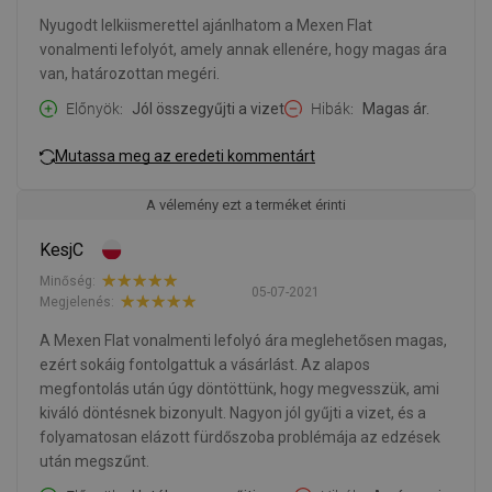
Nyugodt lelkiismerettel ajánlhatom a Mexen Flat
vonalmenti lefolyót, amely annak ellenére, hogy magas ára
van, határozottan megéri.
Előnyök
Jól összegyűjti a vizet
Hibák
Magas ár.
Mutassa meg az eredeti kommentárt
A vélemény ezt a terméket érinti
KesjC
Minőség:
05-07-2021
Megjelenés:
A Mexen Flat vonalmenti lefolyó ára meglehetősen magas,
ezért sokáig fontolgattuk a vásárlást. Az alapos
megfontolás után úgy döntöttünk, hogy megvesszük, ami
kiváló döntésnek bizonyult. Nagyon jól gyűjti a vizet, és a
folyamatosan elázott fürdőszoba problémája az edzések
után megszűnt.