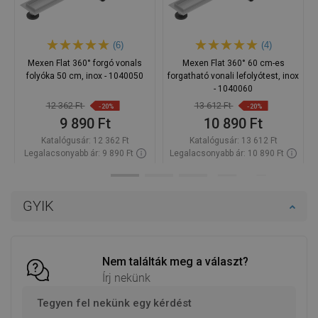
(6)
(4)
Mexen Flat 360° forgó vonals
Mexen Flat 360° 60 cm-es
folyóka 50 cm, inox - 1040050
forgatható vonali lefolyótest, inox
- 1040060
12 362 Ft
13 612 Ft
-20%
-20%
9 890 Ft
10 890 Ft
Katalógusár:
12 362 Ft
Katalógusár:
13 612 Ft
Legalacsonyabb ár: 9 890 Ft
Legalacsonyabb ár: 10 890 Ft
Termék elérhetősége:
Raktáron
Termék elérhetősége:
Raktáron
Kosárba
Kosárba
GYIK
Hasonlítsa
Hasonlítsa
favorite_border
Kedvenc
favorite_border
Kedvenc
össze
össze
Nem találták meg a választ?
Írj nekünk
Tegyen fel nekünk egy kérdést