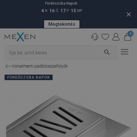
Fürdőszoba Napok:
4
16
17
14
N
Ó
P
MP
close
Megtekintés
0
search
Vonalmenti padlóösszefolyók
FÜRDŐSZOBA NAPOK