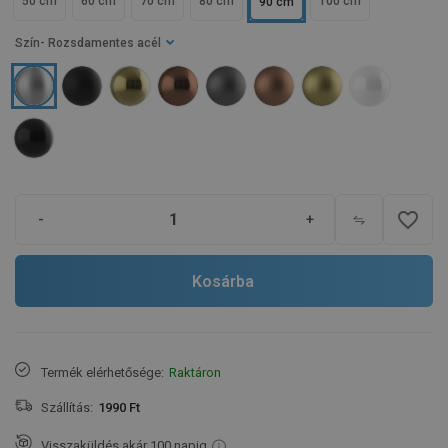
50 cm
60 cm
70 cm
80 cm
100 cm
90 cm
Szín
- Rozsdamentes acél
favorite_border
-
+
Kosárba
Termék elérhetősége:
Raktáron
Szállítás:
1990 Ft
Visszaküldés akár 100 napig