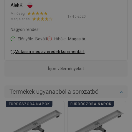
AlekK
Minőség:
17-10-2020
Megjelenés:
Nagyon rendes!
Előnyök
Bevált
Hibák
Magas ár.
Mutassa meg az eredeti kommentárt
Írjon véleményeket
Termékek ugyanabból a sorozatból
FÜRDŐSZOBA NAPOK
FÜRDŐSZOBA NAPOK