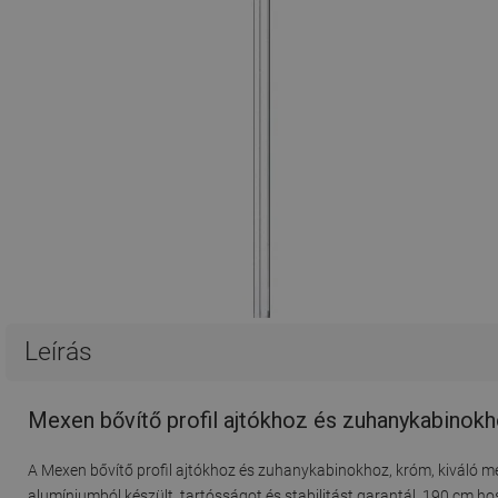
Leírás
Mexen bővítő profil ajtókhoz és zuhanykabinok
A Mexen bővítő profil ajtókhoz és zuhanykabinokhoz, króm, kiváló 
alumíniumból készült, tartósságot és stabilitást garantál. 190 cm hos