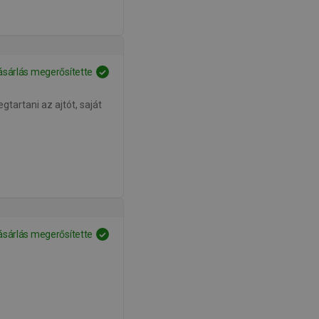
PORTUGUESE
CROATIAN
GREEK
ásárlás megerősítette
SLOVENIAN
gtartani az ajtót, saját
ásárlás megerősítette