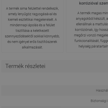
korrózióval sze
A termék sima felülettel rendelkezik,
A termék magas mi
amely lenyűgöz ragyogásával és
anyagokból készült, 
kiemeli esztétikai megjelenését. A
ellenállnak a mattulá
mindennapi ápolás és a felület
korróziónak, így hoss
tisztítása a keletkezett
megőrzi vonzó megjele
szennyeződésektől sokkal könnyebb,
funkcionalitását, függ
és nem igényel erős tisztítószerek
helyiség páratartal
alkalmazását.
Termék részletei
Használ
Biztonsági 