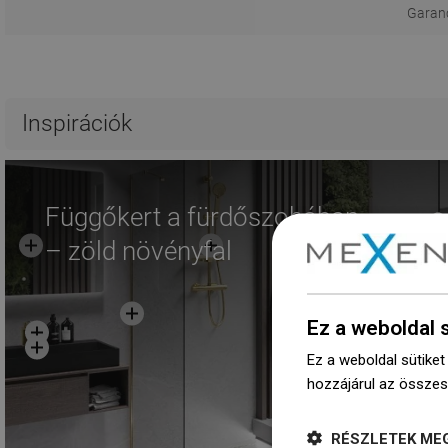
Garanci
Inspirációk
Függőkert a fürdőszobában
– zöld növényfal
Ez a weboldal 
Ez a weboldal sütiket
hozzájárul az összes
RÉSZLETEK ME