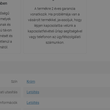
mben
A termékre 2 éves garancia
nőségű
vonatkozik. Ha problémája van a
amelyek
vásárolt termékkel, javasoljuk, hogy
snak és
lépjen kapcsolatba velünk a
zú távon
kapcsolatfelvételi űrlap segítségével
nését és
vagy telefonon az ügyfélszolgálati
etlenül a
számunkon.
mától.
Szín
Króm
ati utasítás
Letöltés
információk
Letöltés