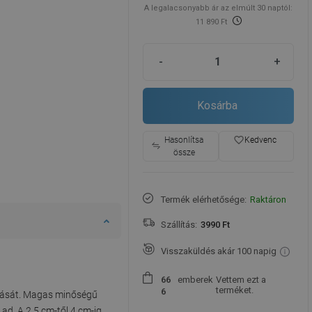
A legalacsonyabb ár az elmúlt 30 naptól:
11 890 Ft
-
+
Kosárba
favorite_border
Hasonlítsa
Kedvenc
össze
Termék elérhetősége:
Raktáron
Szállítás:
3990 Ft
Visszaküldés akár 100 napig
emberek
Vettem ezt a
6
6
terméket.
6
itását. Magas minőségű
ad. A 2,5 cm-től 4 cm-ig