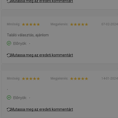
Mutassa meg az eredeti kommentárt
Minőség:
Megjelenés:
07-02-2024
Találó választás, ajánlom
Előnyök
-
Mutassa meg az eredeti kommentárt
Minőség:
Megjelenés:
14-01-2024
-
Előnyök
-
Mutassa meg az eredeti kommentárt