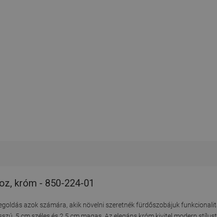
hoz, króm - 850-224-01
megoldás azok számára, akik növelni szeretnék fürdőszobájuk funkcional
szú, 5 cm széles és 2,5 cm magas. Az elegáns króm kivitel modern stílust 