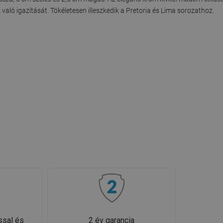
 való igazítását. Tökéletesen illeszkedik a Pretoria és Lima sorozathoz.
ssal és
2 év garancia