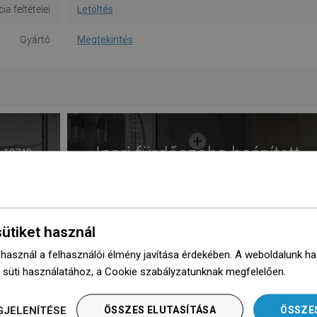
a feltételei
Letöltés
Gyártó
Megtekintés
Ipari fürdőszoba beépített
10749
zuhanypolccal
sütiket használ
 használ a felhasználói élmény javítása érdekében. A weboldalunk h
 süti használatához, a Cookie szabályzatunknak megfelelően.
Dowie
GJELENÍTÉSE
ÖSSZES ELUTASÍTÁSA
ÖSSZE