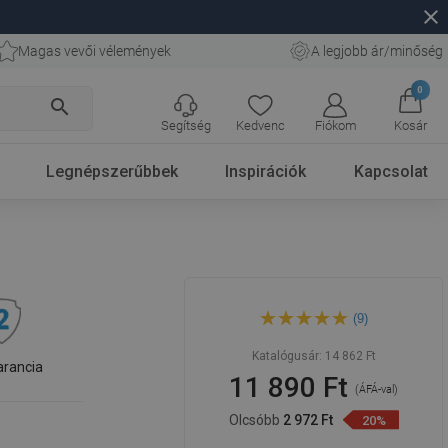
close
Magas vevői vélemények
A legjobb ár/minőség
0
search
Segítség
Kedvenc
Fiókom
Kosár
Legnépszerűbbek
Inspirációk
Kapcsolat
Mexen bővítő profil ajtókhoz
(9)
és zuhanykabinokhoz, króm -
850-224-01
Katalógusár:
14 862 Ft
arancia
11 890 Ft
(ÁFÁ-val)
Olcsóbb
2 972 Ft
20%