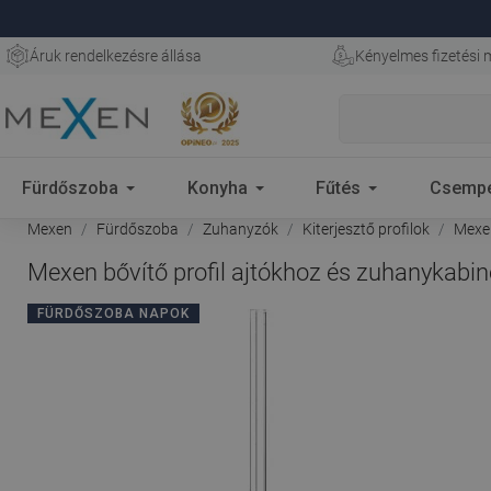
Áruk rendelkezésre állása
Kényelmes fizetési
Fürdőszoba
Konyha
Fűtés
Csemp
Mexen
Fürdőszoba
Zuhanyzók
Kiterjesztő profilok
Mexen
Mexen bővítő profil ajtókhoz és zuhanykabi
FÜRDŐSZOBA NAPOK