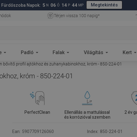
Megtekintés
5
06
14
43
Fürdőszoba Napok:
N
Ó
P
MP
 módok
Térjen vissza 100 napig*
e
Padló
Falak
Világítás
Kert
 bővítő profil ajtókhoz és zuhanykabinokhoz, króm - 850-224-01
nokhoz, króm - 850-224-01
PerfectClean
Ellenállás a mattulással
2 év g
és korrózióval szemben
Ean:
5907709126060
Index:
850-224-01