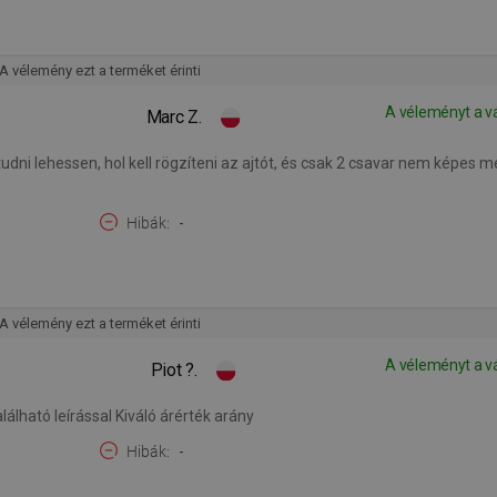
A vélemény ezt a terméket érinti
A véleményt a v
Marc Z.
dni lehessen, hol kell rögzíteni az ajtót, és csak 2 csavar nem képes me
Hibák
-
A vélemény ezt a terméket érinti
A véleményt a v
Piot ?.
álható leírással Kiváló árérték arány
Hibák
-