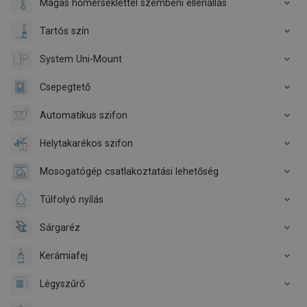
Magas hőmérséklettel szembeni ellenállás
Tartós szín
System Uni-Mount
Csepegtető
Automatikus szifon
Helytakarékos szifon
Mosogatógép csatlakoztatási lehetőség
Túlfolyó nyílás
Sárgaréz
Kerámiafej
Légyszűrő