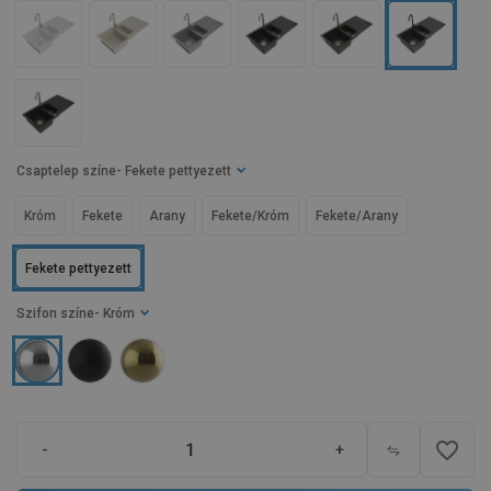
Csaptelep színe
- Fekete pettyezett
Króm
Fekete
Arany
Fekete/Króm
Fekete/Arany
Fekete pettyezett
Szifon színe
- Króm
favorite_border
-
+