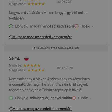
30-09-2021
Megjelenés:
Nagyszerű vásárlás a Mexen lengyel gyártó online
boltjában.
Előnyök
magas minőség, kedvező ár
Hibák
-
Mutassa meg az eredeti kommentárt
A vélemény ezt a terméket érinti
SelmL
Minőség:
02-12-2020
Megjelenés:
Nemcsak hogy a Mexen Andres nagy és kényelmes
mosogató, de még hihetetlenül is néz ki. El vagyok
ragadtatva tőle, és a Telma csaptelep is kiváló.
Előnyök
minőség, ár, lengyel márka
Hibák
-
Mutassa meg az eredeti kommentárt