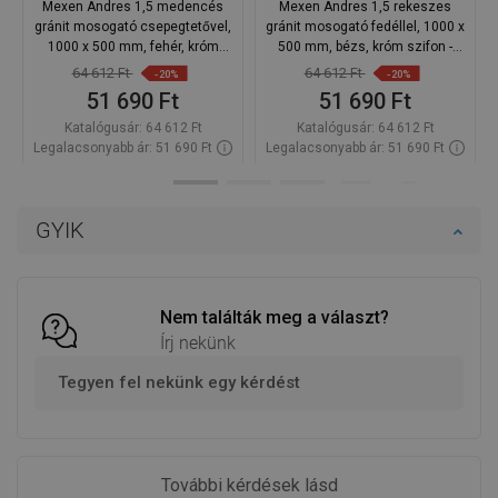
Mexen Andres 1,5 medencés
Mexen Andres 1,5 rekeszes
gránit mosogató csepegtetővel,
gránit mosogató fedéllel, 1000 x
1000 x 500 mm, fehér, króm
500 mm, bézs, króm szifon -
szifon - 6515101510-20
6515101510-69
64 612 Ft
64 612 Ft
-20%
-20%
51 690 Ft
51 690 Ft
Katalógusár:
64 612 Ft
Katalógusár:
64 612 Ft
Legalacsonyabb ár: 51 690 Ft
Legalacsonyabb ár: 51 690 Ft
Termék elérhetősége:
Raktáron
Termék elérhetősége:
Raktáron
Kosárba
Kosárba
GYIK
Hasonlítsa
Hasonlítsa
favorite_border
Kedvenc
favorite_border
Kedvenc
össze
össze
Nem találták meg a választ?
Írj nekünk
Tegyen fel nekünk egy kérdést
További kérdések lásd