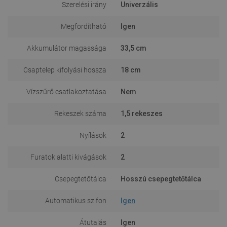
Szerelési irány
Univerzális
Megfordítható
Igen
Akkumulátor magassága
33,5 cm
Csaptelep kifolyási hossza
18 cm
Vízszűrő csatlakoztatása
Nem
Rekeszek száma
1,5 rekeszes
Nyílások
2
Furatok alatti kivágások
2
Csepegtetőtálca
Hosszú csepegtetőtálca
Automatikus szifon
Igen
Átutalás
Igen