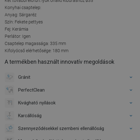
Két további előfúrt lyuk önálló kibúráshoz ø35
Konyhai csaptelep:
Anyag: Sárgaréz
Szín: Fekete pettyes
Fej: Kerámia
Perlátor: Igen
Csaptelep magassága: 335 mm
Kifolyócső elérhetősége: 180 mm
A termékben használt innovatív megoldások
Gránit
PerfectClean
Kivágható nyílások
Karcállóság
Szennyeződésekkel szembeni ellenállóság