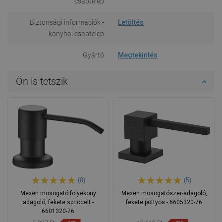
csaptelep
Biztonsági információk -
Letöltés
konyhai csaptelep
Gyártó
Megtekintés
Ön is tetszik
(8)
(5)
Mexen mosogató folyékony
Mexen mosogatószer-adagoló,
adagoló, fekete spriccelt -
fekete pöttyös - 6605320-76
6601320-76