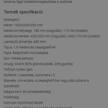
kerámia fejjel tökéletes kiegészítése a szettnek.
Termék specifikáció:
Mosogató:
Méret: 1000x500x200 mm
Medence mélysége: 190 mm (nagyobb), 115 mm (kisebb)
Medence méretei: 430x330 mm (nagyobb), 340x170 mm (kisebb)
Leeresztő átmérője: ø90 mm
Típus: 1,5-medencés csepegtetővel
Fajta: Beépíthető munkalapba
Szín: Fekete pettyes
Anyag: Gránit (80% gránitzúzalék, 20% gyanta)
Túlfolyó nyílás: Igen
Nyílások: ( csaptelep, automata ) 2
Szerelés: Univerzális, a csepegtető bal vagy jobb oldalra is
szerelhető
Magas karc- és színezésállóság
Hőállóság
Könnyen tisztítható felület