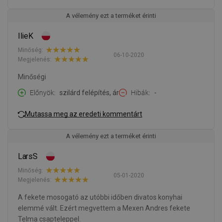
A vélemény ezt a terméket érinti
IlieK
Minőség:
06-10-2020
Megjelenés:
Minőségi
Előnyök
szilárd felépítés, ár
Hibák
-
Mutassa meg az eredeti kommentárt
A vélemény ezt a terméket érinti
LarsS
Minőség:
05-01-2020
Megjelenés:
A fekete mosogató az utóbbi időben divatos konyhai
elemmé vált. Ezért megvettem a Mexen Andres fekete
Telma csapteleppel.