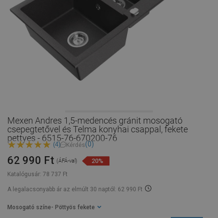
Mexen Andres 1,5-medencés gránit mosogató
csepegtetővel és Telma konyhai csappal, fekete
pettyes - 6515-76-670200-76
(0)
(4)
Kérdés
62 990 Ft
20%
(ÁFÁ-val)
Katalógusár:
78 737 Ft
A legalacsonyabb ár az elmúlt 30 naptól: 62 990 Ft
Mosogató színe
- Pöttyös fekete