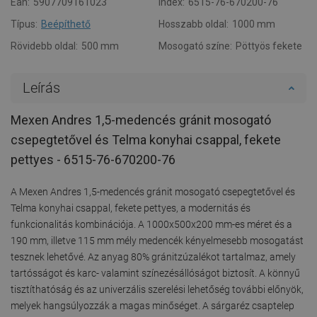
Ean:
5907709161023
Index:
6515-76-670200-76
Típus:
Beépíthető
Hosszabb oldal:
1000 mm
Rövidebb oldal:
500 mm
Mosogató színe:
Pöttyös fekete
Leírás
Mexen Andres 1,5-medencés gránit mosogató
csepegtetővel és Telma konyhai csappal, fekete
pettyes - 6515-76-670200-76
A Mexen Andres 1,5-medencés gránit mosogató csepegtetővel és
Telma konyhai csappal, fekete pettyes, a modernitás és
funkcionalitás kombinációja. A 1000x500x200 mm-es méret és a
190 mm, illetve 115 mm mély medencék kényelmesebb mosogatást
tesznek lehetővé. Az anyag 80% gránitzúzalékot tartalmaz, amely
tartósságot és karc- valamint színezésállóságot biztosít. A könnyű
tisztíthatóság és az univerzális szerelési lehetőség további előnyök,
melyek hangsúlyozzák a magas minőséget. A sárgaréz csaptelep