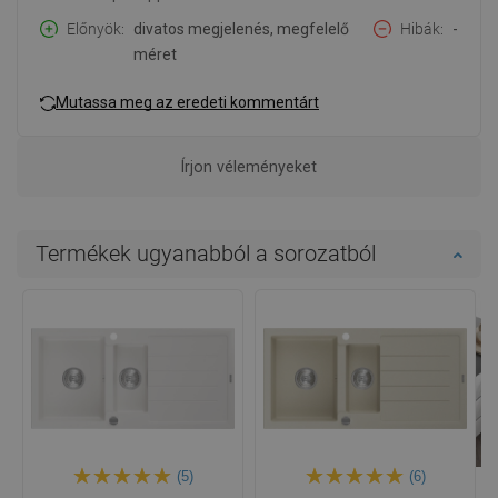
Előnyök
divatos megjelenés, megfelelő
Hibák
-
méret
Mutassa meg az eredeti kommentárt
Írjon véleményeket
Termékek ugyanabból a sorozatból
(5)
(6)