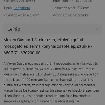
Ean:
5907709189881
Index:
6507-71-670200-00
Típus:
Beépíthető
Hosszabb oldal:
737 mm
Rövidebb oldal:
475 mm
Mosogató színe:
Szürke
Leírás
Mexen Gaspar 1,5 rekeszes, lefolyós gránit
mosogató és Telma konyhai csaptelep, szürke -
6507-71-670200-00
A Mexen Gaspar egy modern, gránit mosogató, amely funkciót és
stílust ötvöz. Méretei 737x475x177 mm és 1,5 rekeszes kivitele
ideális különféle méretű konyhákhoz. A nagy rekesz mélysége 167
mm, a kisebbé 107 mm, ami kényelmes használatot biztosít. A
pultba süllyesztett, szürke dizájn minden konyhával harmonizál.
Magas karcállóságának, színtartósságának és hősokkal szembeni
ellenállásának köszönhetően rendkívül tartós. A hozzáadott
sárgaréz csaptelep króm színben, perlátorral segíti a