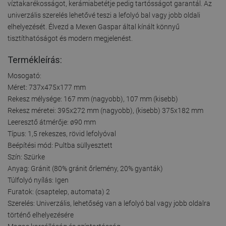
víztakarékosságot, kerámiabetétje pedig tartósságot garantál. Az
univerzális szerelés lehetővé teszi a lefolyó bal vagy jobb oldali
elhelyezését. Élvezd a Mexen Gaspar által kínált könnyű
tisztíthatóságot és modern megjelenést.
Termékleírás:
Mosogató:
Méret: 737x475x177 mm
Rekesz mélysége: 167 mm (nagyobb), 107 mm (kisebb)
Rekesz méretei: 395x272 mm (nagyobb), (kisebb) 375x182 mm
Leeresztő átmérője: ø90 mm
Típus: 1,5 rekeszes, rövid lefolyóval
Beépítési mód: Pultba süllyesztett
Szín: Szürke
Anyag: Gránit (80% gránit őrlemény, 20% gyanták)
Túlfolyó nyílás: Igen
Furatok: (csaptelep, automata) 2
Szerelés: Univerzális, lehetőség van a lefolyó bal vagy jobb oldalra
történő elhelyezésére