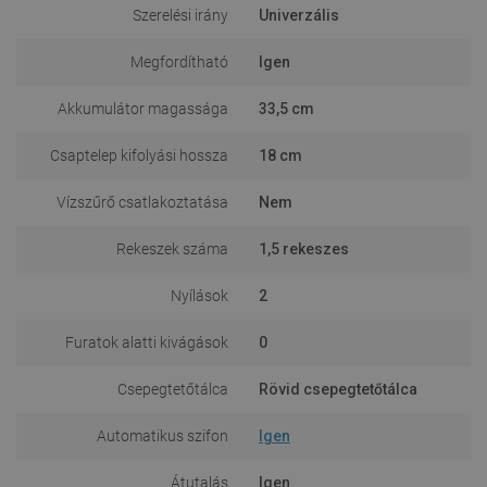
Szerelési irány
Univerzális
Megfordítható
Igen
Akkumulátor magassága
33,5 cm
Csaptelep kifolyási hossza
18 cm
Vízszűrő csatlakoztatása
Nem
Rekeszek száma
1,5 rekeszes
Nyílások
2
Furatok alatti kivágások
0
Csepegtetőtálca
Rövid csepegtetőtálca
Automatikus szifon
Igen
Átutalás
Igen