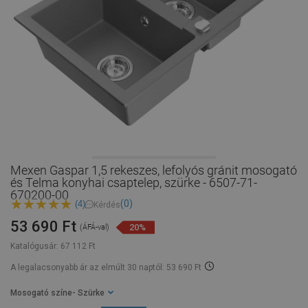
Mexen Gaspar 1,5 rekeszes, lefolyós gránit mosogató
és Telma konyhai csaptelep, szürke - 6507-71-
670200-00
(0)
(4)
Kérdés
53 690 Ft
20%
(ÁFÁ-val)
Katalógusár:
67 112 Ft
A legalacsonyabb ár az elmúlt 30 naptól: 53 690 Ft
Mosogató színe
- Szürke