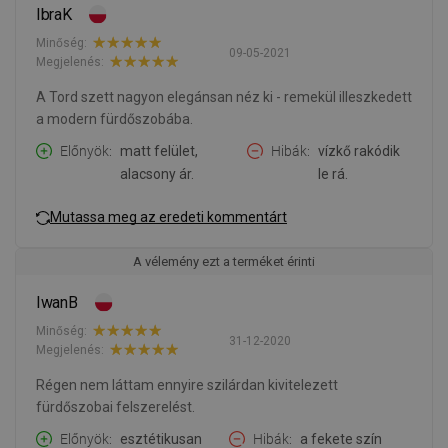
IbraK
Minőség:
09-05-2021
Megjelenés:
A Tord szett nagyon elegánsan néz ki - remekül illeszkedett
a modern fürdőszobába.
Előnyök
matt felület,
Hibák
vízkő rakódik
alacsony ár.
le rá.
Mutassa meg az eredeti kommentárt
A vélemény ezt a terméket érinti
IwanB
Minőség:
31-12-2020
Megjelenés:
Régen nem láttam ennyire szilárdan kivitelezett
fürdőszobai felszerelést.
Előnyök
esztétikusan
Hibák
a fekete szín