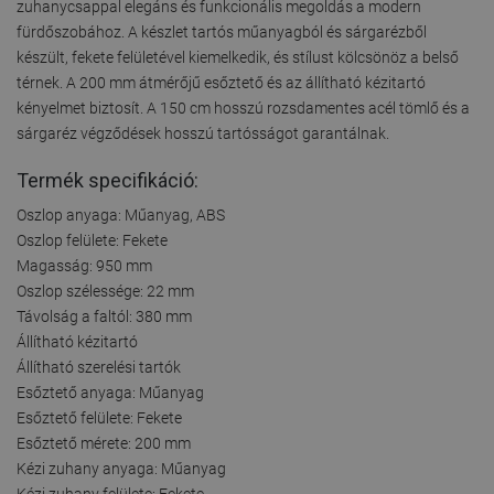
zuhanycsappal elegáns és funkcionális megoldás a modern
fürdőszobához. A készlet tartós műanyagból és sárgarézből
készült, fekete felületével kiemelkedik, és stílust kölcsönöz a belső
térnek. A 200 mm átmérőjű esőztető és az állítható kézitartó
kényelmet biztosít. A 150 cm hosszú rozsdamentes acél tömlő és a
sárgaréz végződések hosszú tartósságot garantálnak.
Termék specifikáció:
Oszlop anyaga: Műanyag, ABS
Oszlop felülete: Fekete
Magasság: 950 mm
Oszlop szélessége: 22 mm
Távolság a faltól: 380 mm
Állítható kézitartó
Állítható szerelési tartók
Esőztető anyaga: Műanyag
Esőztető felülete: Fekete
Esőztető mérete: 200 mm
Kézi zuhany anyaga: Műanyag
Kézi zuhany felülete: Fekete