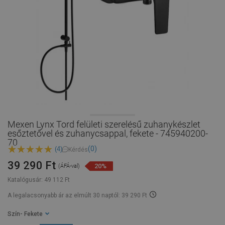
Mexen Lynx Tord felületi szerelésű zuhanykészlet
esőztetővel és zuhanycsappal, fekete - 745940200-
70
(0)
(4)
Kérdés
39 290 Ft
20%
(ÁFÁ-val)
Katalógusár:
49 112 Ft
A legalacsonyabb ár az elmúlt 30 naptól: 39 290 Ft
Szín
- Fekete