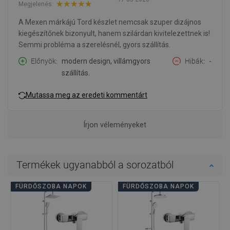
Megjelenés:
A Mexen márkájú Tord készlet nemcsak szuper dizájnos
kiegészítőnek bizonyult, hanem szilárdan kivitelezettnek is!
Semmi probléma a szerelésnél, gyors szállítás.
Előnyök
modern design, villámgyors
Hibák
-
szállítás.
Mutassa meg az eredeti kommentárt
Írjon véleményeket
Termékek ugyanabból a sorozatból
FÜRDŐSZOBA NAPOK
FÜRDŐSZOBA NAPOK