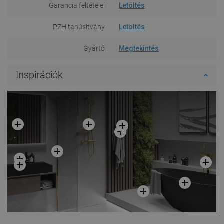
Garancia feltételei
Letöltés
PZH tanúsítvány
Letöltés
Gyártó
Megtekintés
Inspirációk