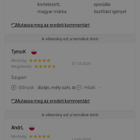
kivitelezett,
speciális
magyar márka.
tisztítást igényel.
Mutassa meg az eredeti kommentárt
A vélemény ezt a terméket érinti
TymoK
Minőség:
07-10-2020
Megjelenés:
Szuper!
Előnyök
dizájn, mély szín, ár.
Hibák
-
Mutassa meg az eredeti kommentárt
A vélemény ezt a terméket érinti
AndrL
Minőség:
17-05-2020