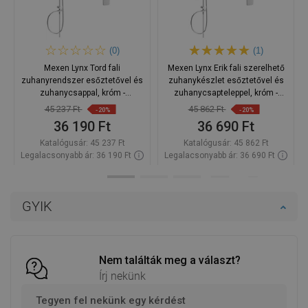
(0)
(1)
Mexen Lynx Tord fali
Mexen Lynx Erik fali szerelhető
zuhanyrendszer esőztetővel és
zuhanykészlet esőztetővel és
zuhanycsappal, króm -
zuhanycsapteleppel, króm -
745940200-00
745940205-00
45 237 Ft
45 862 Ft
-20%
-20%
36 190 Ft
36 690 Ft
Katalógusár:
45 237 Ft
Katalógusár:
45 862 Ft
Legalacsonyabb ár: 36 190 Ft
Legalacsonyabb ár: 36 690 Ft
Termék elérhetősége:
Raktáron
Termék elérhetősége:
Raktáron
Kosárba
Kosárba
GYIK
Hasonlítsa
Hasonlítsa
favorite_border
Kedvenc
favorite_border
Kedvenc
össze
össze
Nem találták meg a választ?
Írj nekünk
Tegyen fel nekünk egy kérdést