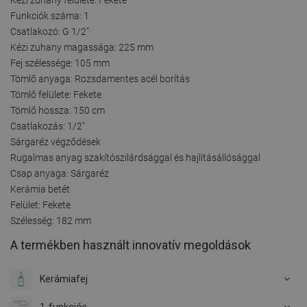
Funkciók száma: 1
Csatlakozó: G 1/2"
Kézi zuhany magassága: 225 mm
Fej szélessége: 105 mm
Tömlő anyaga: Rozsdamentes acél borítás
Tömlő felülete: Fekete
Tömlő hossza: 150 cm
Csatlakozás: 1/2"
Sárgaréz végződések
Rugalmas anyag szakítószilárdsággal és hajlításállósággal
Csap anyaga: Sárgaréz
Kerámia betét
Felület: Fekete
Szélesség: 182 mm
A termékben használt innovatív megoldások
Kerámiafej
1-funkciós