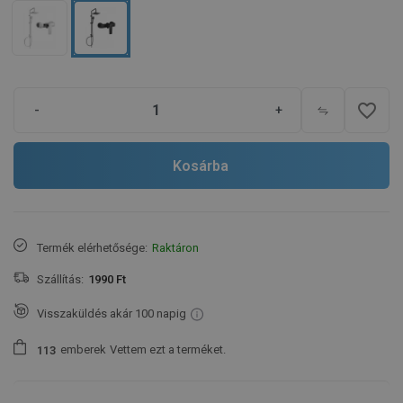
favorite_border
-
+
Kosárba
Termék elérhetősége:
Raktáron
Szállítás:
1990 Ft
Visszaküldés akár 100 napig
emberek
Vettem ezt a terméket.
1
1
3