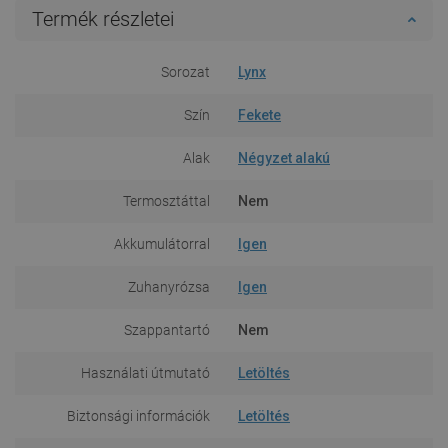
Termék részletei
Sorozat
Lynx
Szín
Fekete
Alak
Négyzet alakú
Termosztáttal
Nem
Akkumulátorral
Igen
Zuhanyrózsa
Igen
Szappantartó
Nem
Használati útmutató
Letöltés
Biztonsági információk
Letöltés