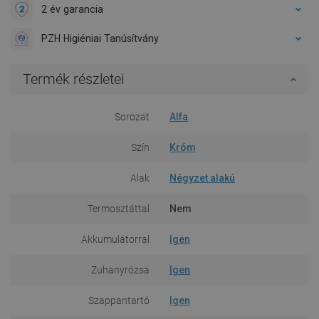
2 év garancia
PZH Higiéniai Tanúsítvány
Termék részletei
Sorozat
Alfa
Szín
Króm
Alak
Négyzet alakú
Termosztáttal
Nem
Akkumulátorral
Igen
Zuhanyrózsa
Igen
Szappantartó
Igen