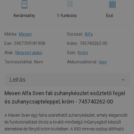
Kerámiafej
1-funkciós
Eső
Márka:
Mexen
Sorozat:
Alfa
Ean:
5907709181908
Index:
745740262-00
Alak:
Négyzet alakú
Szín:
Króm
Termosztáttal:
Nem
Akkumulátorral:
Igen
Leírás
Mexen Alfa Sven fali zuhanykészlet esőztető fejjel
és zuhanycsapteleppel, króm - 745740262-00
A Mexen Sven egy falra szerelhető zuhanykészlet, amely eleganciát
és funkcionalitást ötvöz a kiváló minőségű műanyagból készült
elemekkel és fénylő króm kivitelben. A 950 mm-es oszlop állítható