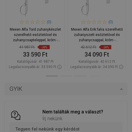
(0)
(0)
Mexen Alfa Tord zuhanykészlet
Mexen Alfa Erik falra szerelhető
szerelhető esőztetővel és
zuhanyszett esőztetővel és
zuhanycsapteleppel, króm -
zuhanycsappal, króm -
745740200-00
745740205-00
41 987 Ft
42 612 Ft
-20%
-20%
33 590 Ft
34 090 Ft
Katalógusár:
41 987 Ft
Katalógusár:
42 612 Ft
Legalacsonyabb ár: 33 590 Ft
Legalacsonyabb ár: 34 090 Ft
Termék elérhetősége:
Raktáron
Termék elérhetősége:
Raktáron
Kosárba
Kosárba
GYIK
Hasonlítsa
Hasonlítsa
favorite_border
Kedvenc
favorite_border
Kedvenc
össze
össze
Nem találták meg a választ?
Írj nekünk
Tegyen fel nekünk egy kérdést