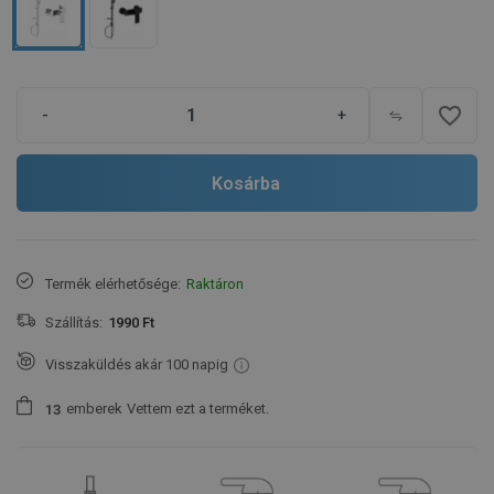
favorite_border
-
+
Kosárba
Termék elérhetősége:
Raktáron
Szállítás:
1990 Ft
Visszaküldés akár 100 napig
emberek
Vettem ezt a terméket.
1
3