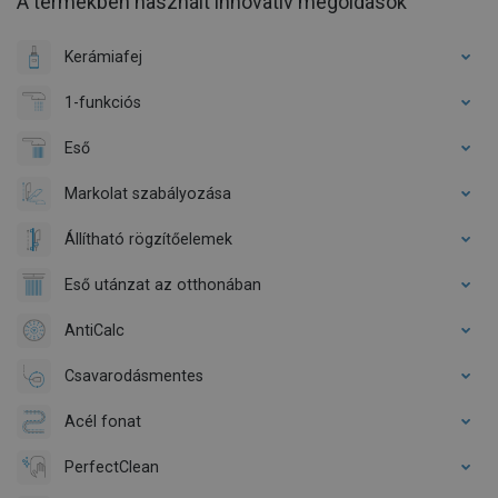
A termékben használt innovatív megoldások
Kerámiafej
1-funkciós
Eső
Markolat szabályozása
Állítható rögzítőelemek
Eső utánzat az otthonában
AntiCalc
Csavarodásmentes
Acél fonat
PerfectClean