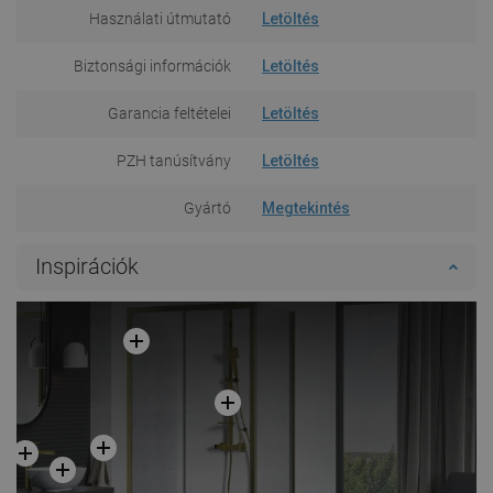
Használati útmutató
Letöltés
Biztonsági információk
Letöltés
Garancia feltételei
Letöltés
PZH tanúsítvány
Letöltés
Gyártó
Megtekintés
Inspirációk