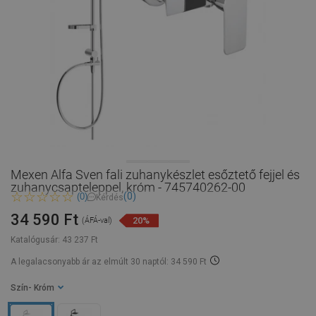
Mexen Alfa Sven fali zuhanykészlet esőztető fejjel és
zuhanycsapteleppel, króm - 745740262-00
(0)
(0)
Kérdés
34 590 Ft
20%
(ÁFÁ-val)
Katalógusár:
43 237 Ft
A legalacsonyabb ár az elmúlt 30 naptól: 34 590 Ft
Szín
- Króm