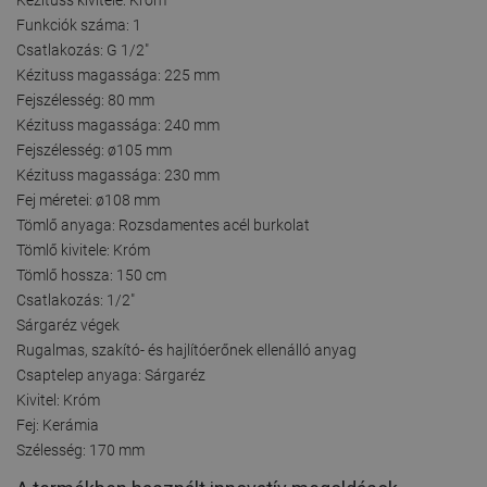
Funkciók száma: 1
Csatlakozás: G 1/2"
Kézituss magassága: 225 mm
Fejszélesség: 80 mm
Kézituss magassága: 240 mm
Fejszélesség: ø105 mm
Kézituss magassága: 230 mm
Fej méretei: ø108 mm
Tömlő anyaga: Rozsdamentes acél burkolat
Tömlő kivitele: Króm
Tömlő hossza: 150 cm
Csatlakozás: 1/2"
Sárgaréz végek
Rugalmas, szakító- és hajlítóerőnek ellenálló anyag
Csaptelep anyaga: Sárgaréz
Kivitel: Króm
Fej: Kerámia
Szélesség: 170 mm