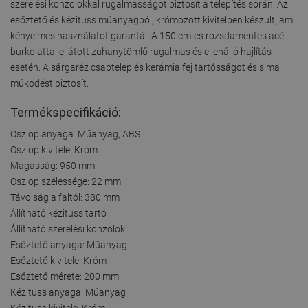
szerelési konzolokkal rugalmasságot biztosít a telepítés során. Az
esőztető és kézituss műanyagból, krómozott kivitelben készült, ami
kényelmes használatot garantál. A 150 cm-es rozsdamentes acél
burkolattal ellátott zuhanytömlő rugalmas és ellenálló hajlítás
esetén. A sárgaréz csaptelep és kerámia fej tartósságot és sima
működést biztosít.
Termékspecifikáció:
Oszlop anyaga: Műanyag, ABS
Oszlop kivitele: Króm
Magasság: 950 mm
Oszlop szélessége: 22 mm
Távolság a faltól: 380 mm
Állítható kézituss tartó
Állítható szerelési konzolok
Esőztető anyaga: Műanyag
Esőztető kivitele: Króm
Esőztető mérete: 200 mm
Kézituss anyaga: Műanyag
Kézituss kivitele: Króm