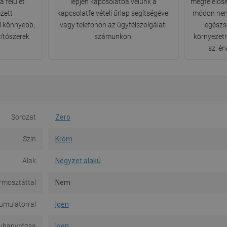
 felület
lépjen kapcsolatba velünk a
megfelelősé
ezett
kapcsolatfelvételi űrlap segítségével
módon nem
l könnyebb,
vagy telefonon az ügyfélszolgálati
egészs
títószerek
számunkon.
környezet
sz. é
Sorozat
Zero
Szín
Króm
Alak
Négyzet alakú
rmosztáttal
Nem
umulátorral
Igen
uhanyrózsa
Igen