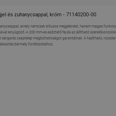
jjel és zuhanycsappal, króm - 71140200-00
zuhanycsappal, amely nemcsak stílusos megjelenést, hanem magas funkcional
l lenyűgöző. A 200 mm-es esőztető fej és az állítható szerelőkonzolo
tott sárgaréz csaptelep megbízhatóságot garantálnak. A hajlítható, rozsd
s választás bármely fürdőszobához.