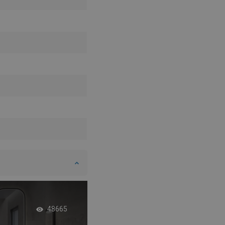
Toló zuhanyfal - ide
48665