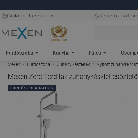
Áruk rendelkezésre állása
Kényelmes fizetési
Fürdőszoba
Konyha
Fűtés
Csemp
Mexen
Fürdőszoba
Zuhany készletek
Nyitott zuhanyrendsz
Mexen Zero Tord fali zuhanykészlet esőztető
FÜRDŐSZOBA NAPOK