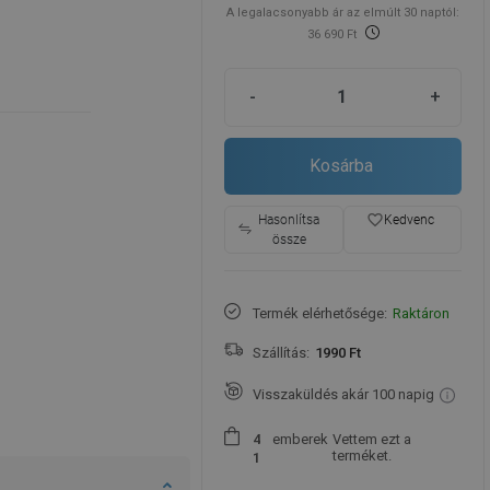
A legalacsonyabb ár az elmúlt 30 naptól:
36 690 Ft
-
+
Kosárba
favorite_border
Hasonlítsa
Kedvenc
össze
Termék elérhetősége:
Raktáron
Szállítás:
1990 Ft
Visszaküldés akár 100 napig
emberek
Vettem ezt a
4
terméket.
1