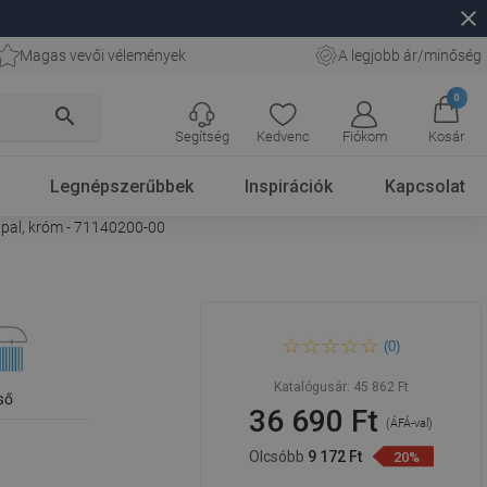
close
Magas vevői vélemények
A legjobb ár/minőség
0
search
Segítség
Kedvenc
Fiókom
Kosár
Legnépszerűbbek
Inspirációk
Kapcsolat
ppal, króm - 71140200-00
Mexen Zero Tord fali
(0)
zuhanykészlet esőztető fejjel
és zuhanycsappal, króm -
71140200-00
Katalógusár:
45 862 Ft
ső
36 690 Ft
(ÁFÁ-val)
Olcsóbb
9 172 Ft
20%