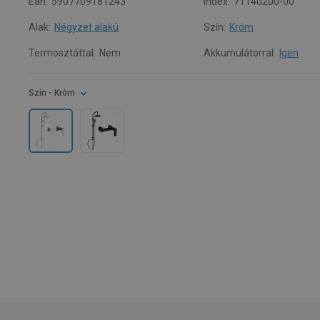
Ean:
5907709181243
Index:
71140200-00
Alak:
Négyzet alakú
Szín:
Króm
Termosztáttal:
Nem
Akkumulátorral:
Igen
Szín
- Króm