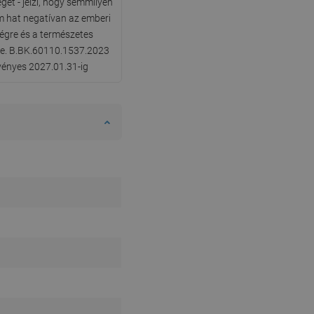
gét - jelzi, hogy semmilyen
DANISH
 hat negatívan az emberi
égre és a természetes
SWEDISH
re. B.BK.60110.1537.2023
FINNISH
rvényes 2027.01.31-ig
PORTUGUESE
CROATIAN
GREEK
SLOVENIAN