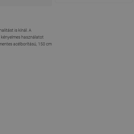
itást is kínál. A
k kényelmes használatot
amentes acélborítású, 150 cm