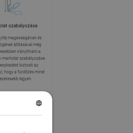
olat szabályozása
yfej magasságának és
ögének állításával még
esebben irányítható a
 A markolat szabályozása
lleszkedést biztosít az
z, hogy a fürdőzés minél
vezetesebb legyen.
POLISH
CZECH
avarodásmentes
GERMAN