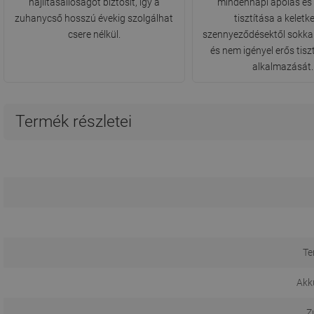
hajlításállóságot biztosít, így a
mindennapi ápolás és a
zuhanycső hosszú évekig szolgálhat
tisztítása a keletk
csere nélkül.
szennyeződésektől sokka
és nem igényel erős tisz
alkalmazását.
Termék részletei
Te
Akk
Z