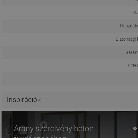
Sz
Használa
Biztonsági 
Garanci
PZH 
Inspirációk
Arany szerelvény beton