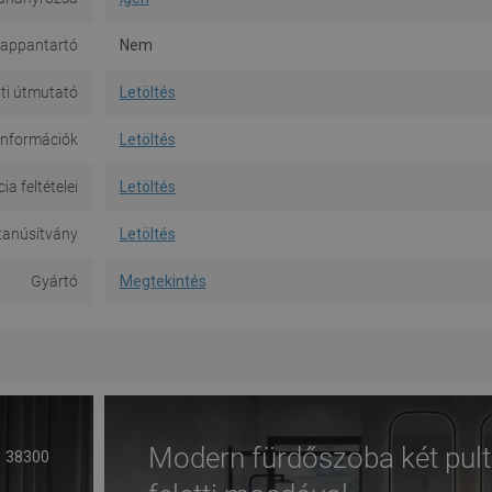
appantartó
Nem
ti útmutató
Letöltés
információk
Letöltés
a feltételei
Letöltés
tanúsítvány
Letöltés
Gyártó
Megtekintés
Modern fürdőszoba két pult
38300