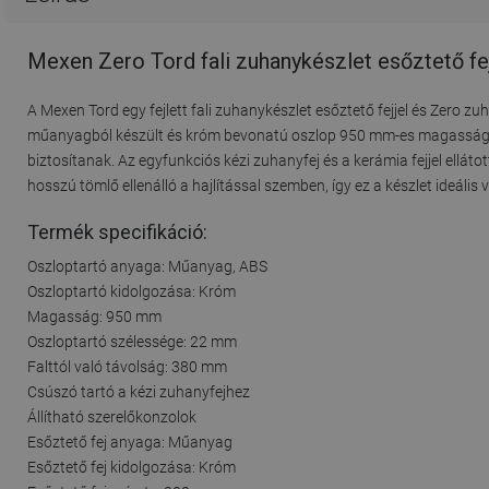
Mexen Zero Tord fali zuhanykészlet esőztető fe
A Mexen Tord egy fejlett fali zuhanykészlet esőztető fejjel és Zero 
műanyagból készült és króm bevonatú oszlop 950 mm-es magasságáva
biztosítanak. Az egyfunkciós kézi zuhanyfej és a kerámia fejjel ellá
hosszú tömlő ellenálló a hajlítással szemben, így ez a készlet ideáli
Termék specifikáció:
Oszloptartó anyaga: Műanyag, ABS
Oszloptartó kidolgozása: Króm
Magasság: 950 mm
Oszloptartó szélessége: 22 mm
Falttól való távolság: 380 mm
Csúszó tartó a kézi zuhanyfejhez
Állítható szerelőkonzolok
Esőztető fej anyaga: Műanyag
Esőztető fej kidolgozása: Króm