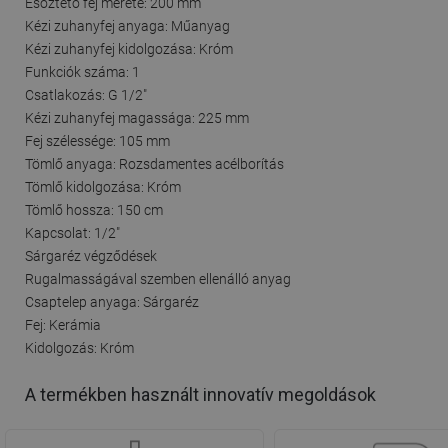
Esőztető fej mérete: 200 mm
Kézi zuhanyfej anyaga: Műanyag
Kézi zuhanyfej kidolgozása: Króm
Funkciók száma: 1
Csatlakozás: G 1/2"
Kézi zuhanyfej magassága: 225 mm
Fej szélessége: 105 mm
Tömlő anyaga: Rozsdamentes acélborítás
Tömlő kidolgozása: Króm
Tömlő hossza: 150 cm
Kapcsolat: 1/2"
Sárgaréz végződések
Rugalmasságával szemben ellenálló anyag
Csaptelep anyaga: Sárgaréz
Fej: Kerámia
Kidolgozás: Króm
A termékben használt innovatív megoldások