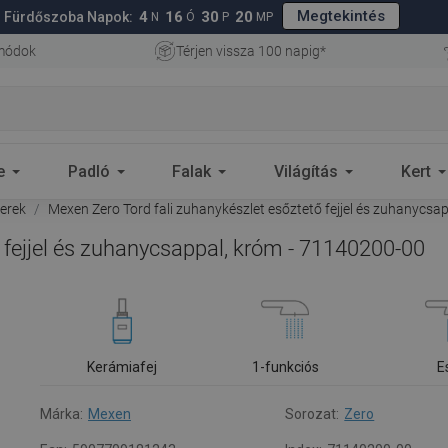
Megtekintés
4
16
30
19
Fürdőszoba Napok:
N
Ó
P
MP
 módok
Térjen vissza 100 napig*
e
Padló
Falak
Világítás
Kert
erek
Mexen Zero Tord fali zuhanykészlet esőztető fejjel és zuhanycsa
 fejjel és zuhanycsappal, króm - 71140200-00
Kerámiafej
1-funkciós
E
Márka:
Mexen
Sorozat:
Zero