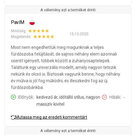
A vélemény ezt a terméket érinti
PavlM
Minőség:
15-12-2020
Megjelenés:
Most nem engedhettük meg magunknak a teljes
fürdőszoba felújítását, de sajnos néhány elem azonnali
cserét igényelt, többek között a zuhanycsaptelepek.
Találtunk egy univerzális modellt, amely nagyon tetszik
nekünk és olcsó is. Biztosak vagyunk benne, hogy néhány
év múlva is jól fog működni, és illeszkedni fog az új
fürdőszobánkba.
Előnyök
kedvező ár, időtálló stílus, nagyon
Hibák
-
masszív kivitel
Mutassa meg az eredeti kommentárt
A vélemény ezt a terméket érinti