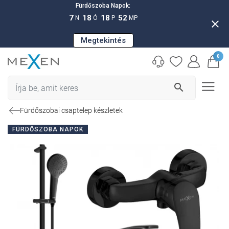
Fürdőszoba Napok:
7
18
18
51
N
Ó
P
MP
close
Megtekintés
0
search
Fürdőszobai csaptelep készletek
FÜRDŐSZOBA NAPOK