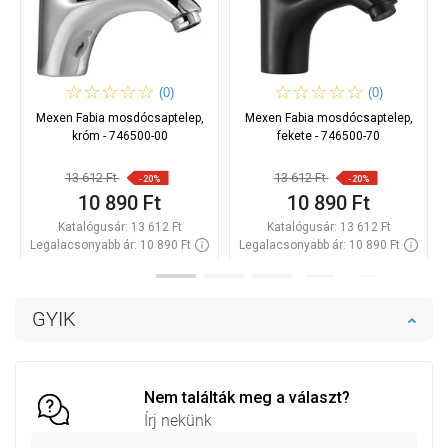
(0)
(0)
Mexen Fabia mosdócsaptelep,
Mexen Fabia mosdócsaptelep,
króm - 746500-00
fekete - 746500-70
13 612 Ft
13 612 Ft
-20%
-20%
10 890 Ft
10 890 Ft
Katalógusár:
13 612 Ft
Katalógusár:
13 612 Ft
Legalacsonyabb ár: 10 890 Ft
Legalacsonyabb ár: 10 890 Ft
Termék elérhetősége:
Raktáron
Termék elérhetősége:
Raktáron
Kosárba
Kosárba
GYIK
Hasonlítsa
Hasonlítsa
favorite_border
Kedvenc
favorite_border
Kedvenc
össze
össze
Nem találták meg a választ?
Írj nekünk