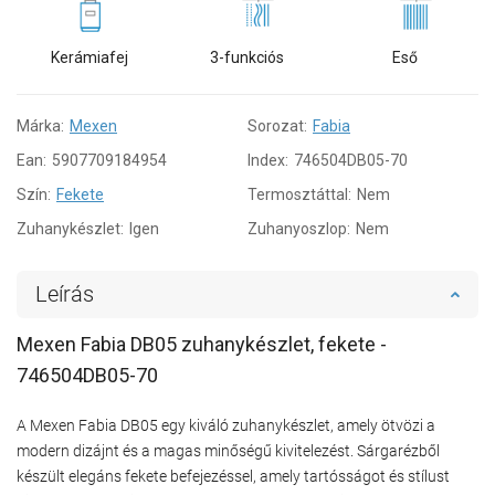
Kerámiafej
3-funkciós
Eső
Márka:
Mexen
Sorozat:
Fabia
Ean:
5907709184954
Index:
746504DB05-70
Szín:
Fekete
Termosztáttal:
Nem
Zuhanykészlet:
Igen
Zuhanyoszlop:
Nem
Leírás
Mexen Fabia DB05 zuhanykészlet, fekete -
746504DB05-70
A Mexen Fabia DB05 egy kiváló zuhanykészlet, amely ötvözi a
modern dizájnt és a magas minőségű kivitelezést. Sárgarézből
készült elegáns fekete befejezéssel, amely tartósságot és stílust