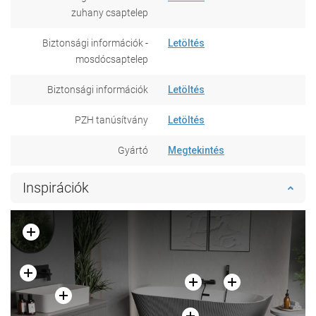
zuhany csaptelep
Biztonsági információk -
Letöltés
mosdócsaptelep
Biztonsági információk
Letöltés
PZH tanúsítvány
Letöltés
Gyártó
Megtekintés
Inspirációk