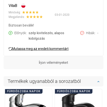
VitaB
Minőség:
03-01-2020
Megjelenés:
Biztosan beválik!
Előnyök
szép kivitelezés, alapos
Hibák
-
kidolgozás
Mutassa meg az eredeti kommentárt
Írjon véleményeket
Termékek ugyanabból a sorozatból
FÜRDŐSZOBA NAPOK
FÜRDŐSZOBA NAPOK