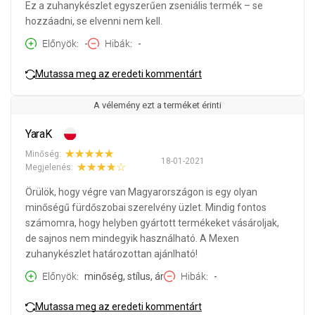
Ez a zuhanykészlet egyszerűen zseniális termék – se
hozzáadni, se elvenni nem kell.
Előnyök
-
Hibák
-
Mutassa meg az eredeti kommentárt
A vélemény ezt a terméket érinti
YaraK
Minőség:
18-01-2021
Megjelenés:
Örülök, hogy végre van Magyarországon is egy olyan
minőségű fürdőszobai szerelvény üzlet. Mindig fontos
számomra, hogy helyben gyártott termékeket vásároljak,
de sajnos nem mindegyik használható. A Mexen
zuhanykészlet határozottan ajánlható!
Előnyök
minőség, stílus, ár
Hibák
-
Mutassa meg az eredeti kommentárt