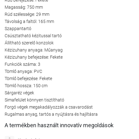
Magasság: 750 mm
Rúd szélessége: 29 mm
Távolság a faltól: 165 mm
Szappantartó
Csúsztatható kézitussal tartó
Állítható szerelő konzolok
Kézizuhany anyaga: Műanyag
Kézizuhany befejezése: Fekete
Funkciók száma: 3
Tömlő anyaga: PVC
Tömlő befejezése: Fekete
Tömlő hossza: 150 cm
Sárgaréz végek
Simafelület könnyen tisztítható
Forgó végek megakadályozzák a csavarodást
Rugalmas anyag, tartós a nyújtásra és hajlításra
A termékben használt innovatív megoldások