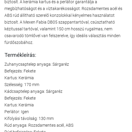
biztosít. A kerámia kartus és a perlátor garantálja a
megbízhatóságot és a víztakarékosságot. Rozsdamentes acél és
ABS rúd állítható szerelő konzolokkal kényelmes használatot
biztosít. A Mexen Fabia DB05 szappantartóval, csúsztatható
kézitussal tartóval, valamint 150 cm hosszú rugalmas, nem
csavarodó tömlővel van felszerelve, így ideális választás minden
fürdőszobához.
Termékleírás:
Zuhanycsaptelep anyaga: Sárgaréz
Befejezés: Fekete
Kartus: Kerámia
Szélesség: 170 mm
Kádcsaptelep anyaga: Sárgaréz
Befejezés: Fekete
Kartus: Kerámia
Perlátor: Igen
Kifolyási távolság: 130 mm
Rúd anyaga: Rozsdamentes acél, ABS
Rúd befejezése: Fekete