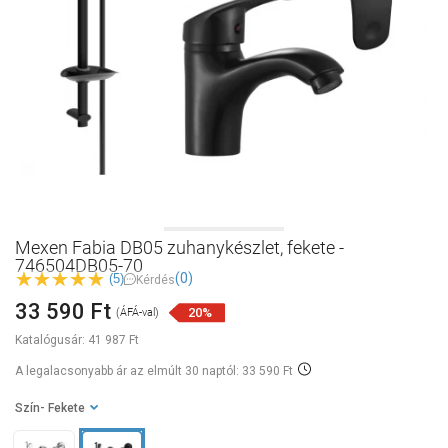
Mexen Fabia DB05 zuhanykészlet, fekete -
746504DB05-70
(0)
(5)
Kérdés
33 590 Ft
20%
(ÁFÁ-val)
Katalógusár:
41 987 Ft
A legalacsonyabb ár az elmúlt 30 naptól: 33 590 Ft
Szín
- Fekete