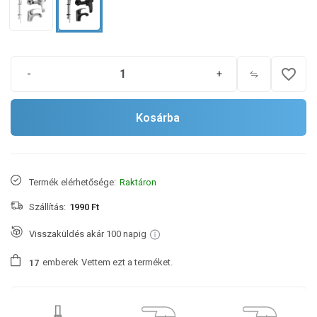
favorite_border
-
+
Kosárba
Termék elérhetősége:
Raktáron
Szállítás:
1990 Ft
Visszaküldés akár 100 napig
emberek
Vettem ezt a terméket.
1
7