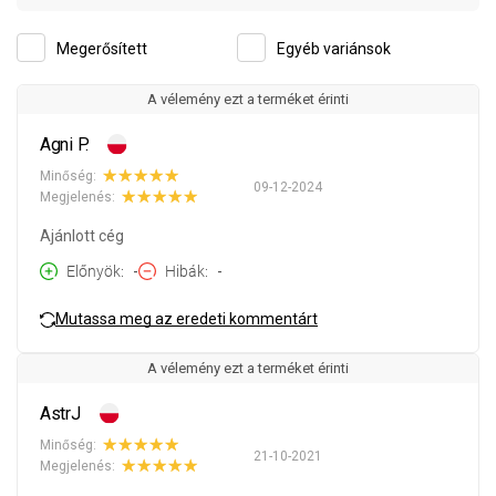
Megerősített
Egyéb variánsok
A vélemény ezt a terméket érinti
Agni P.
Minőség:
09-12-2024
Megjelenés:
Ajánlott cég
Előnyök
-
Hibák
-
Mutassa meg az eredeti kommentárt
A vélemény ezt a terméket érinti
AstrJ
Minőség:
21-10-2021
Megjelenés: