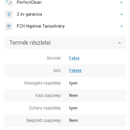
PerfectClean
2 év garancia
PZH Higiéniai Tanúsítvány
Termék részletei
Sorozat
Fabia
Szín
Fekete
Mosogató csaptelep
Igen
Kád csaptelep
Nem
Zuhany csaptelep
Igen
Beépített csaptelep
Nem